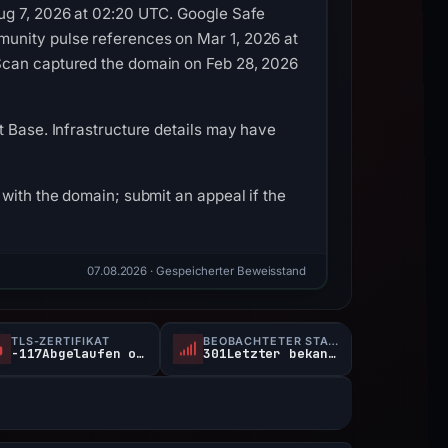
Aug 7, 2026 at 02:20 UTC. Google Safe
munity pulse references on Mar 1, 2026 at
LScan captured the domain on Feb 28, 2026
t Base. Infrastructure details may have
with the domain; submit an appeal if the
07.08.2026
· Gespeicherter Beweisstand
TLS-ZERTIFIKAT
BEOBACHTETER STATUS
-117Abgelaufen oder nicht verifiziert d
301Letzter bekanntermaßen aktiv