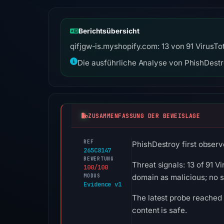
Berichtsübersicht
qifjgw-is.myshopify.com: 13 von 91 VirusTo
Die ausführliche Analyse von PhishDestro
ZUSAMMENFASSUNG DER BEWEISLAGE
REF
PhishDestroy first observ
265C8147
BEWERTUNG
Threat signals: 13 of 91 
100/100
MODUS
domain as malicious; no 
Evidence v1
The latest probe reached 
content is safe.