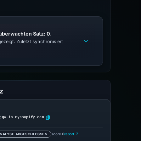
 überwachten Satz: 0.
zeigt. Zuletzt synchronisiert
z
jgw-is.myshopify.com
NALYSE ABGESCHLOSSEN
score 0
report ↗