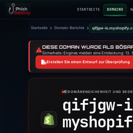
STARTSEITE
DOMAINS
N
›
›
Startseite
Domain-Berichte
qifjgw-is.myshopify.
DIESE DOMAIN WURDE ALS BÖSAR
⚠️
Sicherheits-Engines melden eine Entdeckung: 13. S
Erstellen Sie einen Entwurf zur Überprüfung
DOMÄNENSICHERHEIT UND BED
qifjgw-i
myshopif