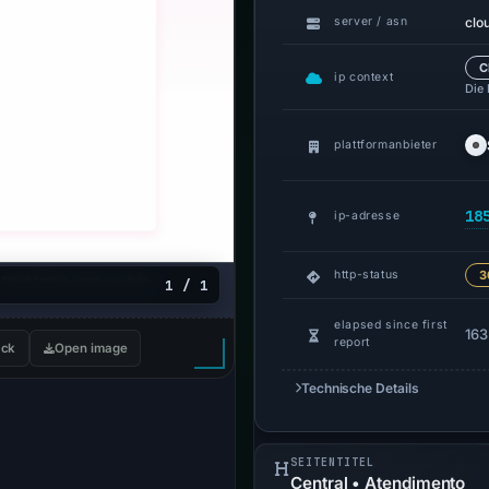
clo
server / asn
C
ip context
Die
plattformanbieter
18
ip-adresse
http-status
3
1 / 1
elapsed since first
163
report
ck
Open image
Technische Details
SEITENTITEL
Central • Atendimento