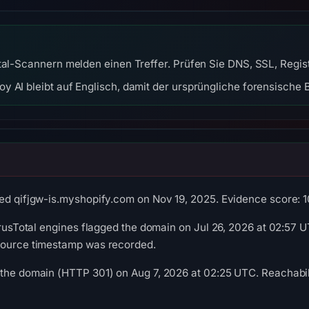
tal-Scannern melden einen Treffer. Prüfen Sie DNS, SSL, Regis
y AI bleibt auf Englisch, damit der ursprüngliche forensische B
ed qifjgw-is.myshopify.com on Nov 19, 2025. Evidence score: 100
VirusTotal engines flagged the domain on Jul 26, 2026 at 02:57 U
source timestamp was recorded.
the domain (HTTP 301) on Aug 7, 2026 at 02:25 UTC. Reachabili