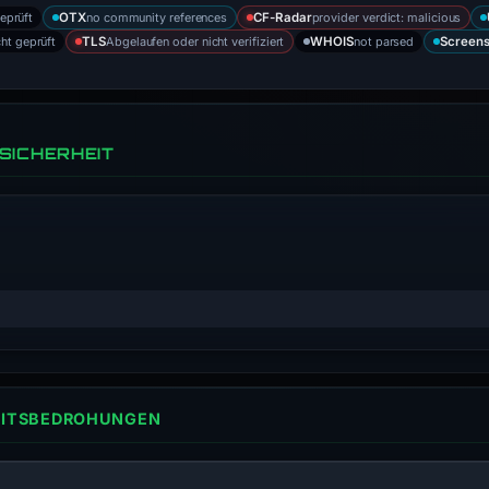
geprüft
no community references
provider verdict: malicious
OTX
CF-Radar
cht geprüft
Abgelaufen oder nicht verifiziert
not parsed
TLS
WHOIS
Screens
SICHERHEIT
HEITSBEDROHUNGEN