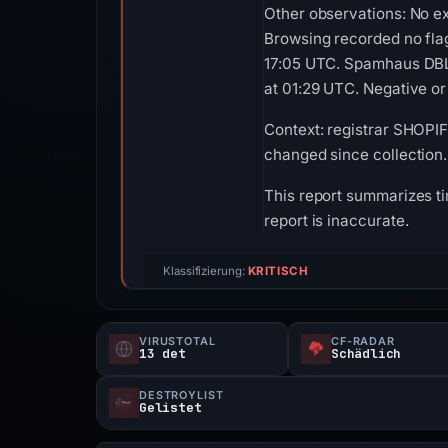
Other observations: No ex
Browsing recorded no fla
17:05 UTC. Spamhaus DBL 
at 01:29 UTC. Negative or 
Context: registrar SHOPIF
changed since collection.
This report summarizes ti
report is inaccurate.
Klassifizierung:
KRITISCH
VIRUSTOTAL
CF-RADAR
13 det
Schädlich
DESTROYLIST
Gelistet