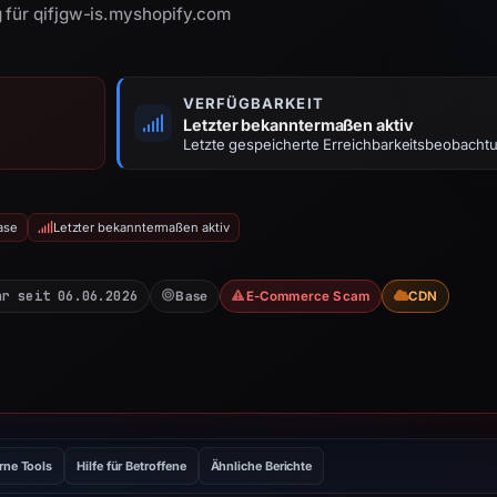
 für qifjgw-is.myshopify.com
VERFÜGBARKEIT
Letzter bekanntermaßen aktiv
Letzte gespeicherte Erreichbarkeitsbeobacht
ase
Letzter bekanntermaßen aktiv
ar seit 06.06.2026
Base
E-Commerce Scam
CDN
rne Tools
Hilfe für Betroffene
Ähnliche Berichte