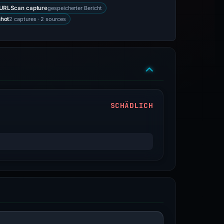
gespeicherter Bericht
URLScan capture
2 captures · 2 sources
hot
SCHÄDLICH