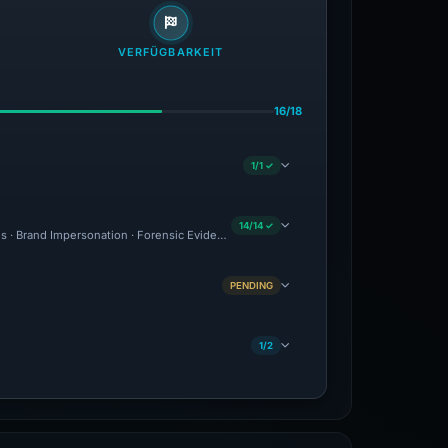
VERFÜGBARKEIT
16/18
1/1 ✓
14/14 ✓
ous · Brand Impersonation · Forensic Evidence Collected · Technical Analysis Recor
PENDING
1/2