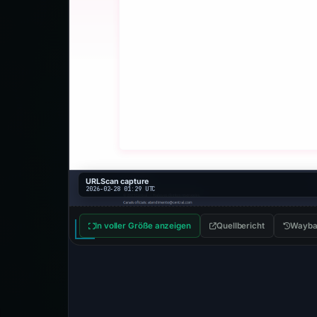
URLScan capture
2026-02-28 01:29 UTC
In voller Größe anzeigen
Quellbericht
Wayba