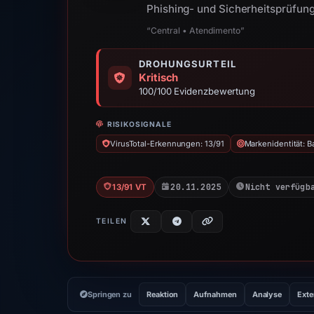
Phishing- und Sicherheitsprüfung
“Central • Atendimento”
DROHUNGSURTEIL
Kritisch
100/100 Evidenzbewertung
RISIKOSIGNALE
VirusTotal-Erkennungen: 13/91
Markenidentität: B
20.11.2025
Nicht verfügb
13/91 VT
TEILEN
Springen zu
Reaktion
Aufnahmen
Analyse
Exte