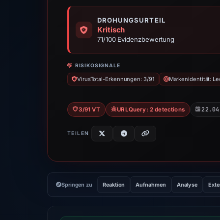
DROHUNGSURTEIL
Kritisch
71/100 Evidenzbewertung
RISIKOSIGNALE
VirusTotal-Erkennungen: 3/91
Markenidentität: L
22.04
3/91 VT
URLQuery: 2 detections
TEILEN
Springen zu
Reaktion
Aufnahmen
Analyse
Exte