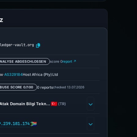
z
ledger-vault.org
NALYSE ABGESCHLOSSEN
score 0
report ↗
·
nx
AS329184
Host Africa (Pty) Ltd
0 reports
checked 13.07.2026
BUSE SCORE 0/100
Atak Domain Bilgi Tekn…
(TR)
9.239.181.174