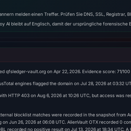
cannern melden einen Treffer. Prüfen Sie DNS, SSL, Registrar, 
y AI bleibt auf Englisch, damit der ursprüngliche forensische B
d qfsledger-vault.org on Apr 22, 2026. Evidence score: 71/100 (
irusTotal engines flagged the domain on Jul 28, 2026 at 03:32 U
th HTTP 403 on Aug 6, 2026 at 10:26 UTC, but access was restr
ternal blocklist matches were recorded in the snapshot from A
g on Jun 26, 2026 at 06:08 UTC. AlienVault OTX recorded 0 co
L recorded no positive result on Jul 13, 2026 at 18:34 UTC. A 