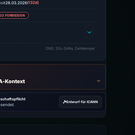
26.03.2026
(132d)
ellt
03 FORBIDDEN
DNS, SSL-SANs, Zeitstempel
A-Kontext
schaftspflicht
Entwurf für ICANN
esendet.