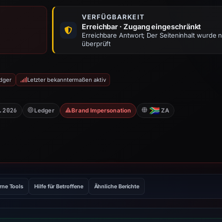
VERFÜGBARKEIT
Erreichbar · Zugang eingeschränkt
Erreichbare Antwort; Der Seiteninhalt wurde n
überprüft
edger
Letzter bekanntermaßen aktiv
.2026
Ledger
Brand Impersonation
ZA
rne Tools
Hilfe für Betroffene
Ähnliche Berichte