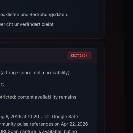
Blocklisten und Bedrohungsdaten.
ericht unverändert bleibt.
KRITISCH
a triage score, not a probability).
TC.
icted; content availability remains
ug 6, 2026 at 10:20 UTC. Google Safe
mmunity pulse references on Apr 22, 2026
URLScan capture is available, but no