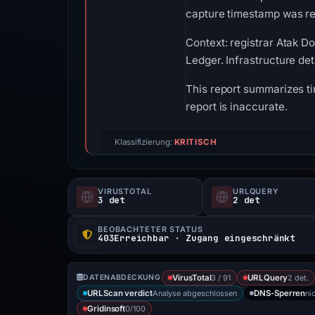
capture timestamp was rec
Context: registrar Atak Do
Ledger. Infrastructure de
This report summarizes ti
report is inaccurate.
Klassifizierung:
KRITISCH
VIRUSTOTAL
URLQUERY
3 det
2 det
BEOBACHTETER STATUS
403Erreichbar · Zugang eingeschränkt
3 / 91
2 det.
DATENABDECKUNG
VirusTotal
URLQuery
Analyse abgeschlossen
ni
URLScan verdict
DNS-Sperren
0/100
Gridinsoft