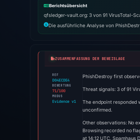
Berichtsübersicht
qfsledger-vault.org: 3 von 91 VirusTotal-S
Die ausführliche Analyse von PhishDestro
ZUSAMMENFASSUNG DER BEWEISLAGE
REF
PhishDestroy first observe
D04ECDE4
BEWERTUNG
Threat signals: 3 of 91 V
71/100
MODUS
Evidence v1
The endpoint responded wi
unconfirmed.
Other observations: No ex
Browsing recorded no fla
at 14:12 UTC. Spamhaus DB