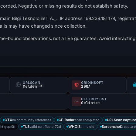
orded. Negative or missing results do not establish safety.
main Bilgi Teknolojileri A._., IP address 169.239.181.174, registr
tails may have changed since collection.
me-bound observations, not a live guarantee. Avoid interacting 
URLSCAN
GRIDINSOFT
Melden ↗
100/
DESTROYLIST
Gelistet
no community references
scan completed
OTX
CF-Radar
URLScan captur
cht geprüft
valid certificate, 72d
4 mo old
2 capture
TLS
WHOIS
Screenshot