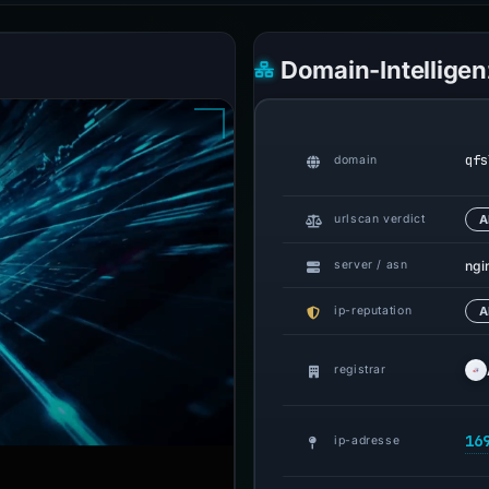
Domain-Intelligen
qfs
domain
urlscan verdict
A
ngi
server / asn
ip-reputation
A
registrar
16
ip-adresse