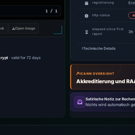
Erst
registrierung
1 / 1
http-status
4
ck
Open image
elapsed since first
3h
report
Technische Details
crypt
· valid for 72 days
ICANN OVERSIGHT
Akkreditierung und RA
Satirische Notiz zur Rechen
Nichts wird automatisch g