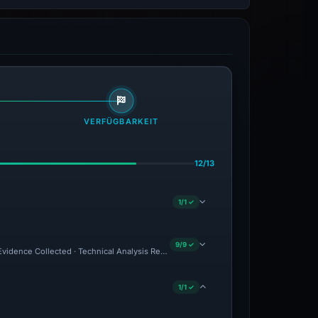
VERFÜGBARKEIT
12/13
1/1 ✓
9/9 ✓
 Evidence Collected · Technical Analysis Recorded · VT Detection +2
1/1 ✓