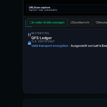
URLScan capture
Capture time unavailable
In voller Größe anzeigen
Quellbericht
Wayba
SEITENTITEL
QFS Ledger
TLS-ZERTIFIKAT
Valid transport encryption
·
Ausgestellt von
Let's En