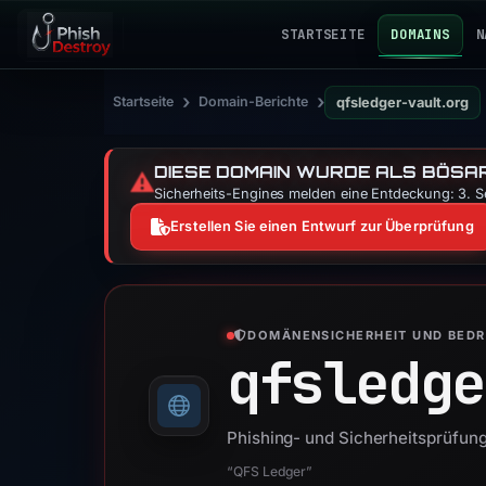
STARTSEITE
DOMAINS
N
›
›
Startseite
Domain-Berichte
qfsledger-vault.org
DIESE DOMAIN WURDE ALS BÖSAR
⚠️
Sicherheits-Engines melden eine Entdeckung: 3. Se
Erstellen Sie einen Entwurf zur Überprüfung
DOMÄNENSICHERHEIT UND BED
qfsledge
Phishing- und Sicherheitsprüfung
“QFS Ledger”