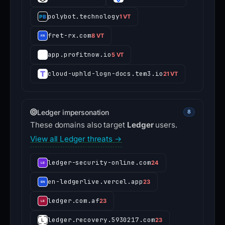
polybot.technology
1 VT
fret-rx.com
8 VT
app.profitnow.io
5 VT
cloud-uphld-logn-docs.tem3.io
21 VT
Ledger impersonation
8
These domains also target
Ledger
users.
View all Ledger threats →
ledger-security-online.com
24
en-ledgerlive.vercel.app
23
ledger.com.af
23
ledger.recovery.5930217.com
23