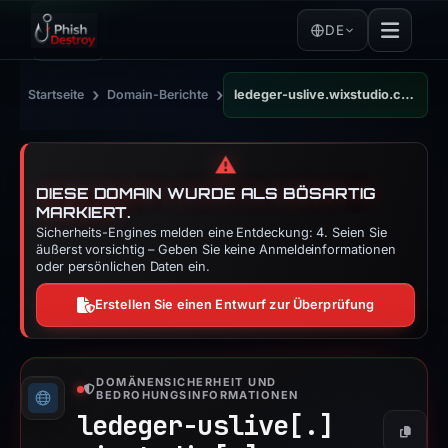
DE
›
›
Startseite
Domain-Berichte
ledeger-uslive.wixstudio.com
⚠️
DIESE DOMAIN WURDE ALS BÖSARTIG
MARKIERT.
Sicherheits-Engines melden eine Entdeckung: 4. Seien Sie
äußerst vorsichtig – Geben Sie keine Anmeldeinformationen
oder persönlichen Daten ein.
Erstellen Sie einen Entwurf zur Überprüfung
DOMÄNENSICHERHEIT UND
BEDROHUNGSINFORMATIONEN
ledeger-uslive[.]
Kopier