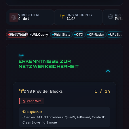
VIRUSTOTAL
DNS SECURITY
URLSC
4 det
114/
Melden
VirusTotal
DATENABDECKUNG
URLQuery
PhishStats
OTX
CF-Radar
URLScan ca
ERKENNTNISSE ZUR
NETZWERKSICHERHEIT
1 / 14
DNS Provider Blocks
Brand Wix
Suspicious
·
Checked 14 DNS providers: Quad9, AdGuard, ControlD,
CleanBrowsing & more