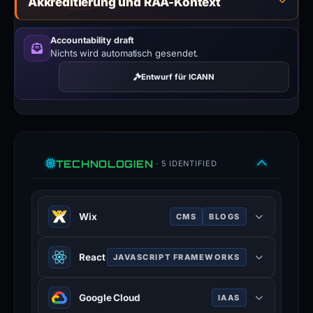
Akkreditierung und RAA-Kontext
Accountability draft
Nichts wird automatisch gesendet.
Entwurf für ICANN
TECHNOLOGIEN
· 5 IDENTIFIED
Wix
CMS
BLOGS
Wix provides cloud-based web
React
JAVASCRIPT FRAMEWORKS
development services, allowing
users to create HTML5 websites and
React is an open-source JavaScript
mobile sites.
Google Cloud
IAAS
library for building user interfaces or