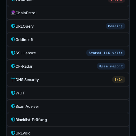
ChainPatrol
URLQuery
Pending
Gridinsoft
SSL Labore
Stored TLS valid
CF-Radar
Open report
DNS Security
1/14
WOT
ScamAdviser
Blacklist-Prüfung
URLVoid