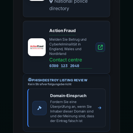
National police
directory
Action Fraud
Melden Sie Betrug und
Cyberkriminalität in
England, Wales und
Nordirland
Contact centre
0300 123 2040
PHISHDESTROY LISTING REVIEW
Kein Strafverfolgungsbericht
Domain-Einspruch
Fordern Sie eine
Überprüfung an, wenn Sie
Inhaber dieser Domain sind
und der Meinung sind, dass
der Eintrag falsch ist