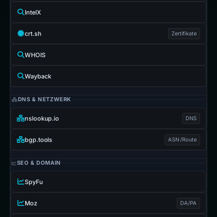
IntelX
crt.sh
Zertifikate
WHOIS
Wayback
DNS & NETZWERK
nslookup.io
DNS
bgp.tools
ASN /Route
SEO & DOMAIN
SpyFu
Moz
DA/PA