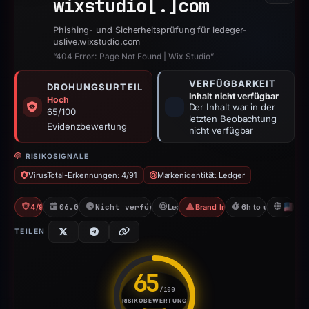
wixstudio[.]
com
Phishing- und Sicherheitsprüfung für ledeger-
uslive.wixstudio.com
“404 Error: Page Not Found | Wix Studio”
VERFÜGBARKEIT
DROHUNGSURTEIL
Inhalt nicht verfügbar
Hoch
Der Inhalt war in der
65/100
letzten Beobachtung
Evidenzbewertung
nicht verfügbar
RISIKOSIGNALE
VirusTotal-Erkennungen: 4/91
Markenidentität: Ledger
4/91 VT
06.05.2026
Nicht verfügbar seit 06.06.2026
Ledger
Brand Impersonation
6h to unavailable
U
TEILEN
65
/100
RISIKOBEWERTUNG
Risikobewertung: 65 von 100. 