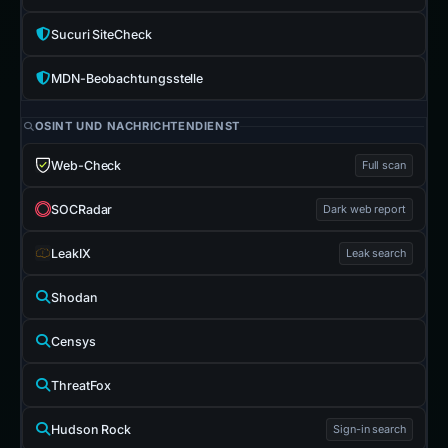
Sucuri SiteCheck
MDN-Beobachtungsstelle
OSINT UND NACHRICHTENDIENST
Web-Check
Full scan
SOCRadar
Dark web report
LeakIX
Leak search
Shodan
Censys
ThreatFox
Hudson Rock
Sign-in search