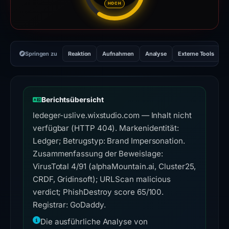
HOCH
Springen zu
Reaktion
Aufnahmen
Analyse
Externe Tools
H
Berichtsübersicht
ledeger-uslive.wixstudio.com — Inhalt nicht
verfügbar (HTTP 404). Markenidentität:
Ledger; Betrugstyp: Brand Impersonation.
Zusammenfassung der Beweislage:
VirusTotal 4/91 (alphaMountain.ai, Cluster25,
CRDF, Gridinsoft); URLScan malicious
verdict; PhishDestroy score 65/100.
Registrar: GoDaddy.
Die ausführliche Analyse von