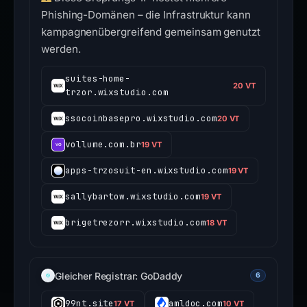
Phishing-Domänen – die Infrastruktur kann
kampagnenübergreifend gemeinsam genutzt
werden.
suites-home-
20 VT
trzor.wixstudio.com
ssocoinbasepro.wixstudio.com
20 VT
vollume.com.br
19 VT
apps-trzosuit-en.wixstudio.com
19 VT
sallybartow.wixstudio.com
19 VT
brigetrezorr.wixstudio.com
18 VT
Gleicher Registrar: GoDaddy
6
99nt.site
amldoc.com
17 VT
10 VT