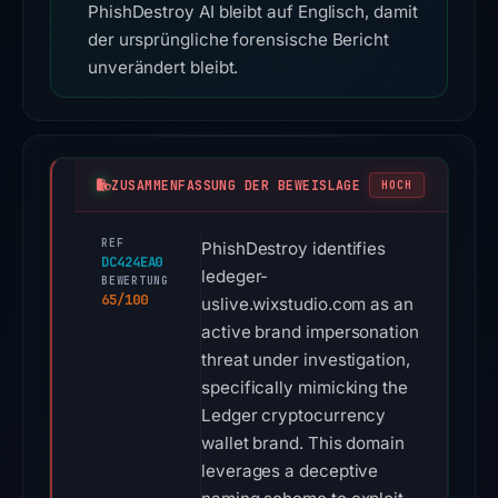
PhishDestroy AI bleibt auf Englisch, damit
der ursprüngliche forensische Bericht
unverändert bleibt.
ZUSAMMENFASSUNG DER BEWEISLAGE
HOCH
REF
PhishDestroy identifies
DC424EA0
ledeger-
BEWERTUNG
65/100
uslive.wixstudio.com as an
active brand impersonation
threat under investigation,
specifically mimicking the
Ledger cryptocurrency
wallet brand. This domain
leverages a deceptive