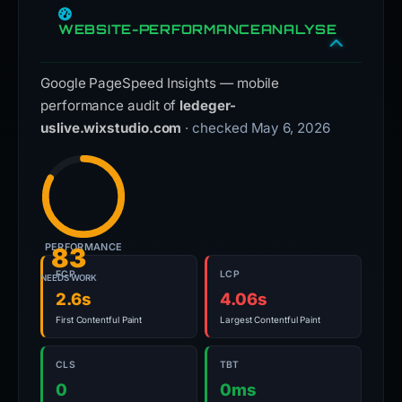
WEBSITE-PERFORMANCEANALYSE
Google PageSpeed Insights — mobile
performance audit of
ledeger-
uslive.wixstudio.com
· checked May 6, 2026
PERFORMANCE
83
FCP
LCP
NEEDS WORK
2.6s
4.06s
First Contentful Paint
Largest Contentful Paint
CLS
TBT
0
0ms