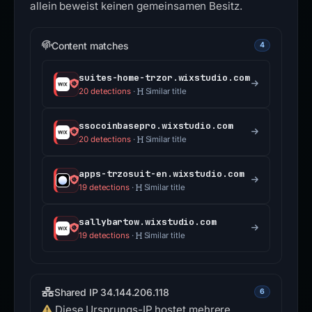
allein beweist keinen gemeinsamen Besitz.
Content matches
4
suites-home-trzor.wixstudio.com
20 detections
·
Similar title
ssocoinbasepro.wixstudio.com
20 detections
·
Similar title
apps-trzosuit-en.wixstudio.com
19 detections
·
Similar title
sallybartow.wixstudio.com
19 detections
·
Similar title
Shared IP 34.144.206.118
6
Diese Ursprungs-IP hostet mehrere