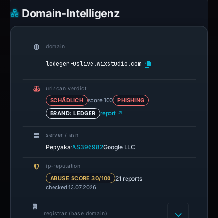
Domain-Intelligenz
domain
ledeger-uslive.wixstudio.com
urlscan verdict
SCHÄDLICH
score 100
PHISHING
BRAND: LEDGER
report ↗
server / asn
·
Pepyaka
AS396982
Google LLC
ip-reputation
21 reports
ABUSE SCORE 30/100
checked 13.07.2026
registrar (base domain)