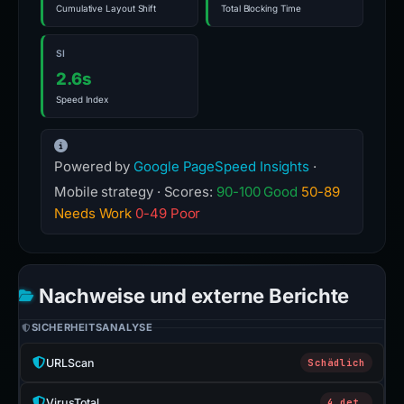
Cumulative Layout Shift
Total Blocking Time
SI
2.6s
Speed Index
Powered by
Google PageSpeed Insights
·
Mobile strategy · Scores:
90-100 Good
50-89
Needs Work
0-49 Poor
Nachweise und externe Berichte
SICHERHEITSANALYSE
URLScan
Schädlich
VirusTotal
4 det.