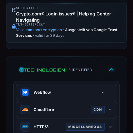
Negative
SEITENTITEL
or
Crypto.com® Login issues® | Helping Center
missing
Navigating
results
TLS-ZERTIFIKAT
Valid transport encryption
·
Ausgestellt von
Google Trust
do
Services
· valid for 39 days
not
establish
safety.
Context:
TECHNOLOGIEN
· 3 IDENTIFIED
registrar
Webflow,
IP
Webflow
address
172.64.151.8,
Visual website builder with hosted
Cloudflare
CDN
apparent
publishing.
target
Web infrastructure and security
Crypto.com.
HTTP/3
MISCELLANEOUS
company providing CDN, DDoS
Infrastructure