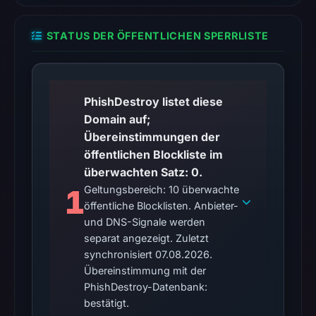
the
cause.
STATUS DER ÖFFENTLICHEN SPERRLISTE
Other
observations:
No
PhishDestroy listet diese
external
Domain auf;
blocklist
Übereinstimmungen der
matches
öffentlichen Blockliste im
were
überwachten Satz: 0.
recorded
1
Geltungsbereich: 10 überwachte
in
öffentliche Blocklisten. Anbieter-
the
und DNS-Signale werden
snapshot
separat angezeigt. Zuletzt
from
synchronisiert 07.08.2026.
Aug
Übereinstimmung mit der
6,
PhishDestroy-Datenbank:
2026
bestätigt.