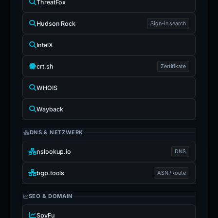
ThreatFox
Hudson Rock
Sign-in search
IntelX
crt.sh
Zertifikate
WHOIS
Wayback
DNS & NETZWERK
nslookup.io
DNS
bgp.tools
ASN /Route
SEO & DOMAIN
SpyFu