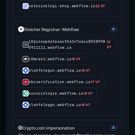
netcoinslogi-shop.webflow.io
22 VT
Gleicher Registrar: Webflow
6
l0ginxupdatexauth62v7uwiu8928998
12
0911111.webflow.io
VT
c0mcast.webflow.io
15 VT
blokfelogun.webflow.io
19 VT
sbcverification.webflow.io
17 VT
kucouinlogie.webflow.io
19 VT
blokfeloggn.webflow.io
16 VT
Crypto.com impersonation
8