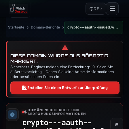
DE
›
›
Startseite
Domain-Berichte
crypto---aauth--issued.webflow.io
⚠️
DIESE DOMAIN WURDE ALS BÖSARTIG
MARKIERT.
Sicherheits-Engines melden eine Entdeckung: 19. Seien Sie
äußerst vorsichtig – Geben Sie keine Anmeldeinformationen
oder persönlichen Daten ein.
Erstellen Sie einen Entwurf zur Überprüfung
DOMÄNENSICHERHEIT UND
BEDROHUNGSINFORMATIONEN
crypto---aauth--
Kopier