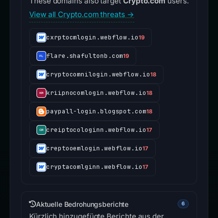
These domains also target
Crypto.com
users.
View all Crypto.com threats →
cxrptocmlogin.webflow.io
19
flare.shafultonb.com
19
cryptocomnilogin.webflow.io
18
kriipnocomlogin.webflow.io
18
paypall-login.blogspot.com
18
creiptocologinn.webflow.io
17
creptooemlogin.webflow.io
17
cryptacomlginn.webflow.io
17
Aktuelle Bedrohungsberichte
6
Kürzlich hinzugefügte Berichte aus der