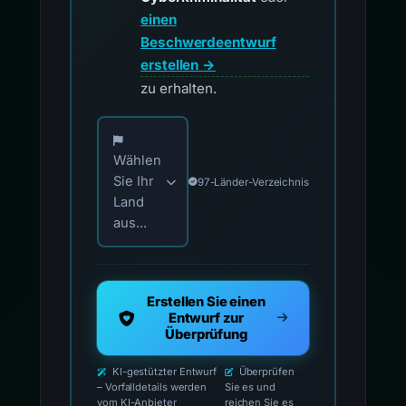
einen
Beschwerdeentwurf
erstellen →
zu erhalten.
Wählen Sie Ihr Land für offizielle Meldekontak
Wählen
Sie Ihr
97-Länder-Verzeichnis
Land
aus...
Erstellen Sie einen
Entwurf zur
Überprüfung
KI-gestützter Entwurf
Überprüfen
– Vorfalldetails werden
Sie es und
vom KI-Anbieter
reichen Sie es