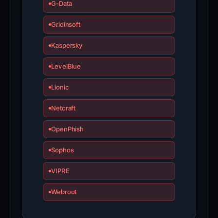
G-Data
Gridinsoft
Kaspersky
LevelBlue
Lionic
Netcraft
OpenPhish
Sophos
VIPRE
Webroot