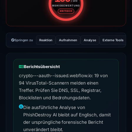
/100
RISIKOBEWERTUNG
Risikobewertung: 100 von 100. 
KRITISCH
Springen zu
Reaktion
Aufnahmen
Analyse
Externe Tools
H
Berichtsübersicht
crypto---aauth--issued.webflow.io: 19 von
94 VirusTotal-Scannern melden einen
Treffer. Prüfen Sie DNS, SSL, Registrar,
Blocklisten und Bedrohungsdaten.
Die ausführliche Analyse von
PhishDestroy AI bleibt auf Englisch, damit
der ursprüngliche forensische Bericht
unverändert bleibt.