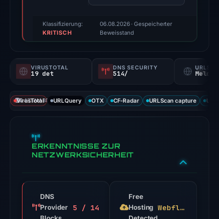
2026.
Evidence
Klassifizierung:
06.08.2026
· Gespeicherter
KRITISCH
score:
Beweisstand
100/100
(a
VIRUSTOTAL
DNS SECURITY
URLSC
triage
19 det
514/
Melden
score,
not
VirusTotal
DATENABDECKUNG
URLQuery
OTX
CF-Radar
URLScan capture
URLS
a
probability).
Threat
ERKENNTNISSE ZUR
signals:
NETZWERKSICHERHEIT
19
of
94
DNS
Free
VirusTotal
5 / 14
Webflow
Provider
Hosting
engines
Blocks
Detected