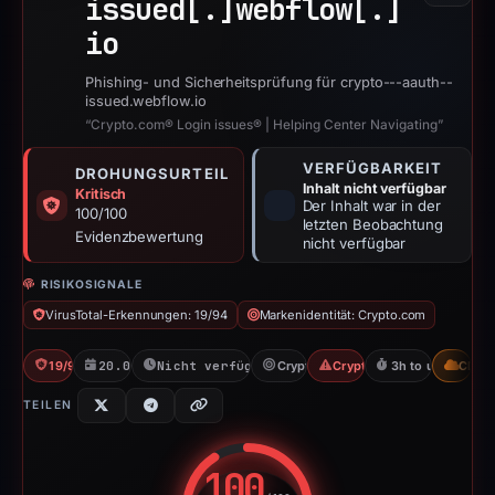
issued[.]
webflow[.]
io
Phishing- und Sicherheitsprüfung für crypto---aauth--
issued.webflow.io
“Crypto.com® Login issues® | Helping Center Navigating”
VERFÜGBARKEIT
DROHUNGSURTEIL
Inhalt nicht verfügbar
Kritisch
Der Inhalt war in der
100/100
letzten Beobachtung
Evidenzbewertung
nicht verfügbar
RISIKOSIGNALE
VirusTotal-Erkennungen: 19/94
Markenidentität: Crypto.com
19/94 VT
20.03.2026
Nicht verfügbar seit 21.03.2026
Crypto.com
Crypto Scam
3h to unavailable
CDN
TEILEN
100