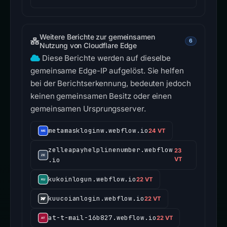
Weitere Berichte zur gemeinsamen
6
Nutzung von Cloudflare Edge
Diese Berichte werden auf dieselbe
gemeinsame Edge-IP aufgelöst. Sie helfen
bei der Berichtserkennung, bedeuten jedoch
keinen gemeinsamen Besitz oder einen
gemeinsamen Ursprungsserver.
metamaskloginw.webflow.io
24 VT
zelleapayhelplinenumber.webflow
23
.io
VT
kukoinlogun.webflow.io
22 VT
kuucoianlogin.webflow.io
22 VT
at-t-mail-16b827.webflow.io
22 VT