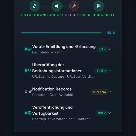
Aug
5,
ENTDECKUNG
CHECKS
REPORTS
VERFÜGBARKEIT
2026
at
01:01
15/16
UTC,
Vorab-Ermittlung und -Erfassung
so
1/1 ✓
Bedrohung erkannt
content
was
Überprüfung der
unavailable
Bedrohungsinformationen
11/11 ✓
URLScan.io Capture · URLScan Verdict · Cloudflare Radar Report 
at
the
Notification Records
checked
PENDING
Complaint Draft Available
location.
Veröffentlichung und
This
Verfügbarkeit
3/3 ✓
does
DestroyList veröffentlicht · Content Observed Unavailable · Zeit
not
establish