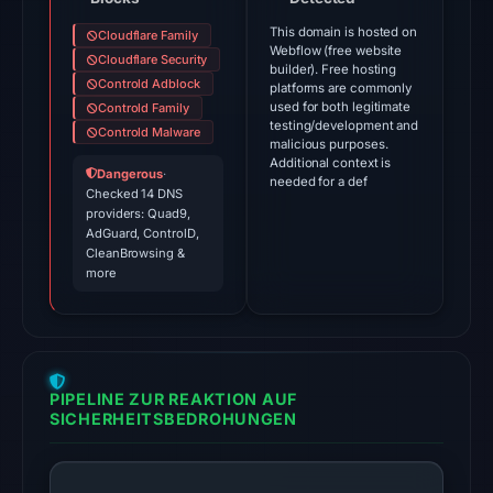
flagged
This domain is hosted on
Cloudflare Family
the
Webflow (free website
Cloudflare Security
domain
builder). Free hosting
Controld Adblock
platforms are commonly
on
used for both legitimate
Controld Family
Jul
testing/development and
Controld Malware
malicious purposes.
18,
Additional context is
Dangerous
·
2026
needed for a def
Checked 14 DNS
at
providers: Quad9,
14:45
AdGuard, ControlD,
CleanBrowsing &
UTC.
more
The
latest
probe
returned
PIPELINE ZUR REAKTION AUF
HTTP
SICHERHEITSBEDROHUNGEN
404
on