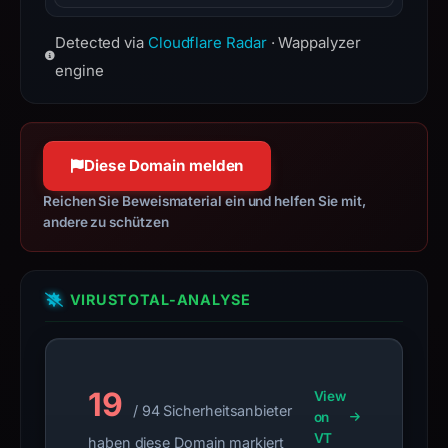
mitigation, and DNS services.
Third major version of HTTP
details
www.cloudflare.com
Detected via
Cloudflare Radar
· Wappalyzer
protocol, built on QUIC for faster,
may
more reliable connections.
engine
have
changed
since
collection.
Diese Domain melden
This
Reichen Sie Beweismaterial ein und helfen Sie mit,
report
andere zu schützen
summarizes
time-
bound
VIRUSTOTAL-ANALYSE
observations,
not
a
live
19
View
/ 94 Sicherheitsanbieter
guarantee.
on
VT
Avoid
haben diese Domain markiert