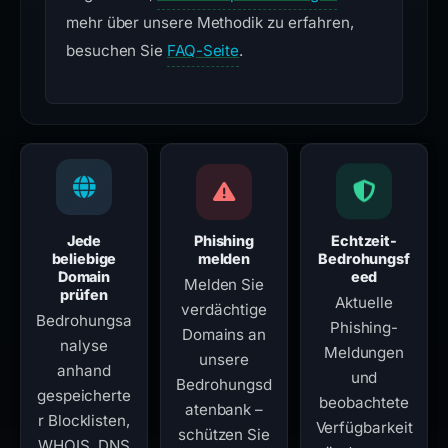
mehr über unsere Methodik zu erfahren,
besuchen Sie
FAQ-Seite
.
Jede
Phishing
Echtzeit-
beliebige
melden
Bedrohungsf
Domain
eed
Melden Sie
prüfen
Aktuelle
verdächtige
Bedrohungsa
Phishing-
Domains an
nalyse
Meldungen
unsere
anhand
und
Bedrohungsd
gespeicherte
beobachtete
atenbank –
r Blocklisten,
Verfügbarkeit
schützen Sie
WHOIS, DNS