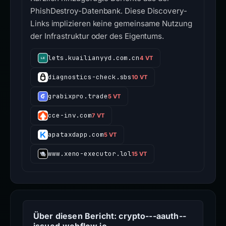
PhishDestroy-Datenbank. Diese Discovery-
Links implizieren keine gemeinsame Nutzung
der Infrastruktur oder des Eigentums.
lets.kuailianyyd.com.cn
4 VT
diagnostics-check.sbs
10 VT
grabixpro.trade
5 VT
cce-inv.com
7 VT
apataxdapp.com
5 VT
www.xeno-executor.lol
15 VT
Über diesen Bericht: crypto---aauth--