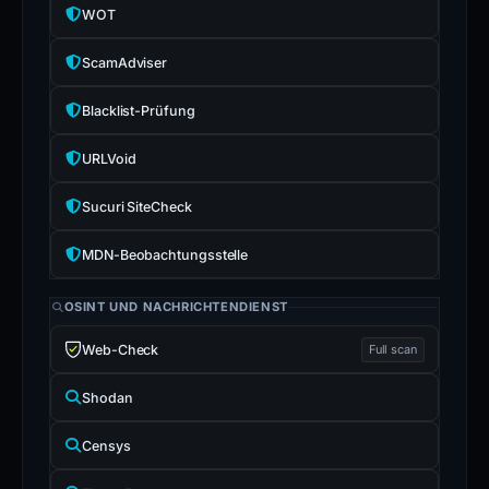
WOT
ScamAdviser
Blacklist-Prüfung
URLVoid
Sucuri SiteCheck
MDN-Beobachtungsstelle
OSINT UND NACHRICHTENDIENST
Web-Check
Full scan
Shodan
Censys