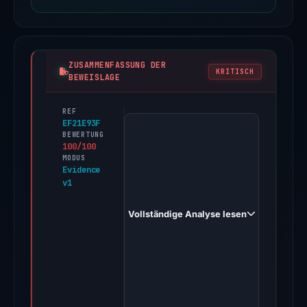
ZUSAMMENFASSUNG DER
KRITISCH
BEWEISLAGE
REF
PhishDestroy
EF21E93F
first
BEWERTUNG
100/100
observed
MODUS
crypto-
Evidence
v1
-
-
Vollständige Analyse lesen
aauth-
-
issued.webflow.io
on
Mar
20,