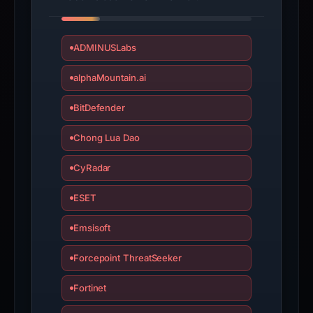
interacting
with
the
ADMINUSLabs
domain;
alphaMountain.ai
submit
an
BitDefender
appeal
if
Chong Lua Dao
the
CyRadar
report
is
ESET
inaccurate.
Emsisoft
Forcepoint ThreatSeeker
Fortinet