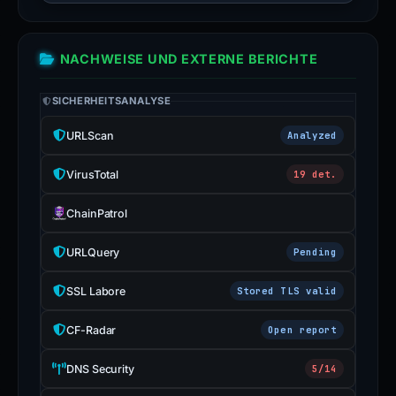
NACHWEISE UND EXTERNE BERICHTE
SICHERHEITSANALYSE
URLScan
Analyzed
VirusTotal
19 det.
ChainPatrol
URLQuery
Pending
SSL Labore
Stored TLS valid
CF-Radar
Open report
DNS Security
5/14