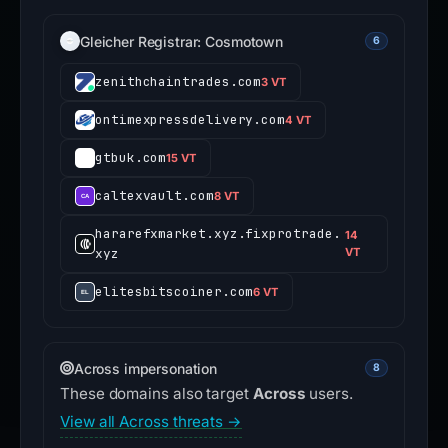
Gleicher Registrar: Cosmotown
6
zenithchaintrades.com
3 VT
ontimexpressdelivery.com
4 VT
gtbuk.com
15 VT
caltexvault.com
8 VT
hararefxmarket.xyz.fixprotrade.
14
xyz
VT
elitesbitscoiner.com
6 VT
Across impersonation
8
These domains also target
Across
users.
View all Across threats →