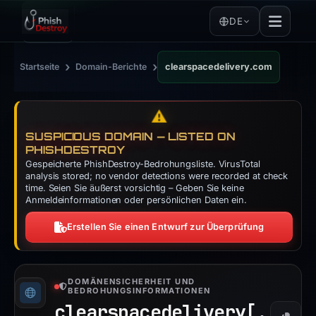
DE
›
›
Startseite
Domain-Berichte
clearspacedelivery.com
⚠️
SUSPICIOUS DOMAIN — LISTED ON
PHISHDESTROY
Gespeicherte PhishDestroy-Bedrohungsliste. VirusTotal
analysis stored; no vendor detections were recorded at check
time. Seien Sie äußerst vorsichtig – Geben Sie keine
Anmeldeinformationen oder persönlichen Daten ein.
Erstellen Sie einen Entwurf zur Überprüfung
DOMÄNENSICHERHEIT UND
BEDROHUNGSINFORMATIONEN
clearspacedelivery[.