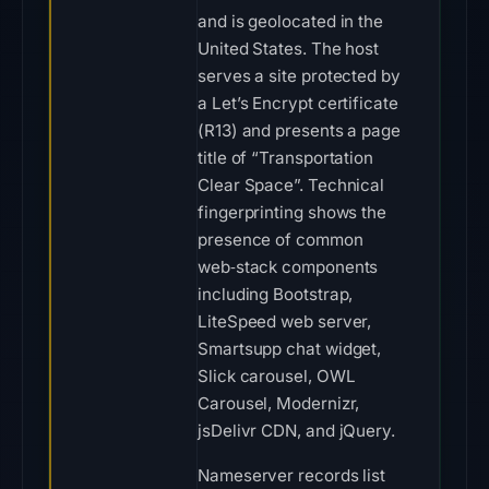
and is geolocated in the
United States. The host
serves a site protected by
a Let’s Encrypt certificate
(R13) and presents a page
title of “Transportation
Clear Space”. Technical
fingerprinting shows the
presence of common
web‑stack components
including Bootstrap,
LiteSpeed web server,
Smartsupp chat widget,
Slick carousel, OWL
Carousel, Modernizr,
jsDelivr CDN, and jQuery.
Nameserver records list