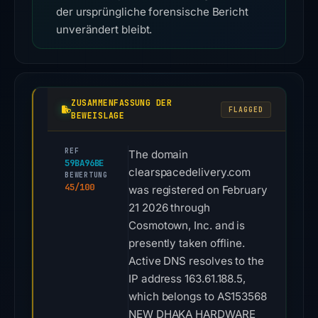
der ursprüngliche forensische Bericht
unverändert bleibt.
ZUSAMMENFASSUNG DER
FLAGGED
BEWEISLAGE
REF
The domain
59BA96BE
clearspacedelivery.com
BEWERTUNG
45/100
was registered on February
21 2026 through
Cosmotown, Inc. and is
presently taken offline.
Active DNS resolves to the
IP address 163.61.188.5,
which belongs to AS153568
NEW DHAKA HARDWARE