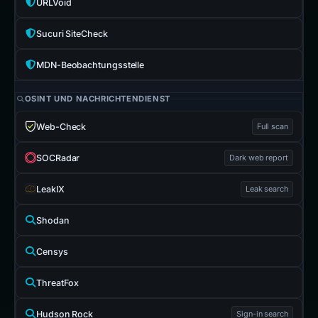
URLVoid
Sucuri SiteCheck
MDN-Beobachtungsstelle
OSINT UND NACHRICHTENDIENST
Web-Check
Full scan
SOCRadar
Dark web report
LeakIX
Leak search
Shodan
Censys
ThreatFox
Hudson Rock
Sign-in search