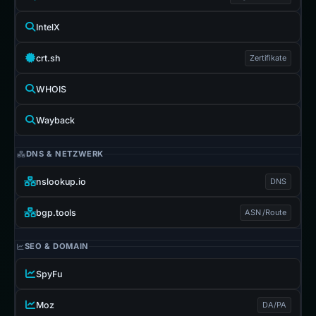
IntelX
crt.sh
Zertifikate
WHOIS
Wayback
DNS & NETZWERK
nslookup.io
DNS
bgp.tools
ASN /Route
SEO & DOMAIN
SpyFu
Moz
DA/PA