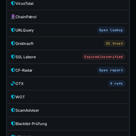
VirusTotal
ChainPatrol
URLQuery
Open lookup
Gridinsoft
35 trust
SSL Labore
Expired/unverified
CF-Radar
Open report
OTX
9 refs
WOT
ScamAdviser
Blacklist-Prüfung