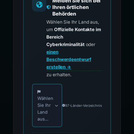
Melden Sie sich bei
Ihren örtlichen
Behörden
Wählen Sie Ihr Land aus,
um
Offizielle Kontakte im
Bereich
Cyberkriminalität
oder
einen
Beschwerdeentwurf
erstellen →
zu erhalten.
Wählen Sie Ihr Land für offizielle Meldekontak
Wählen
Sie Ihr
97-Länder-Verzeichnis
Land
aus...