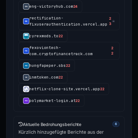
eng-victoryhub.com
24
rectification-
2
☠
fixuserauthentication.vercel.app
3
cyrexmods.to
22
fexoviontech-
2
com.cryptofinancetrack.com
2
hungfapeper.sbs
22
inmtoken.com
22
netflix-clone-site.vercel.app
22
polymarket-login.at
22
Aktuelle Bedrohungsberichte
6
Kürzlich hinzugefügte Berichte aus der