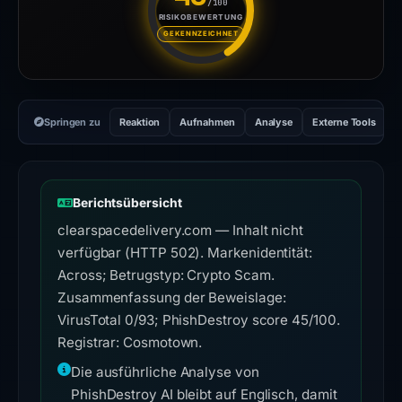
/100
RISIKOBEWERTUNG
Risikobewertung: 45 von 100.
GEKENNZEICHNET
Springen zu
Reaktion
Aufnahmen
Analyse
Externe Tools
H
Berichtsübersicht
clearspacedelivery.com — Inhalt nicht
verfügbar (HTTP 502). Markenidentität:
Across; Betrugstyp: Crypto Scam.
Zusammenfassung der Beweislage:
VirusTotal 0/93; PhishDestroy score 45/100.
Registrar: Cosmotown.
Die ausführliche Analyse von
PhishDestroy AI bleibt auf Englisch, damit