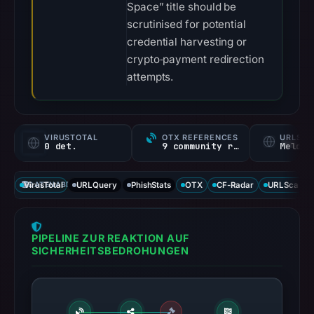
Space” title should be
scrutinised for potential
credential harvesting or
crypto‑payment redirection
attempts.
VIRUSTOTAL
OTX REFERENCES
URLSC
0 det.
9 community refs
Melden
VirusTotal
DATENABDECKUNG
URLQuery
PhishStats
OTX
CF-Radar
URLScan ca
PIPELINE ZUR REAKTION AUF
SICHERHEITSBEDROHUNGEN