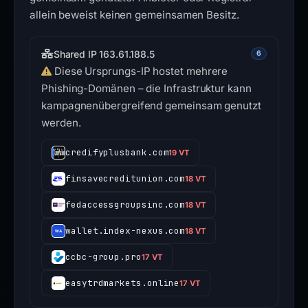
allein beweist keinen gemeinsamen Besitz.
Shared IP 163.61.188.5
6
Diese Ursprungs-IP hostet mehrere
Phishing-Domänen – die Infrastruktur kann
kampagnenübergreifend gemeinsam genutzt
werden.
credifyplusbank.com
19 VT
finsavecreditunion.com
18 VT
fedaccessgroupsinc.com
18 VT
wallet.index-nexus.com
18 VT
ccbc-group.pro
17 VT
easytrdmarkets.online
17 VT