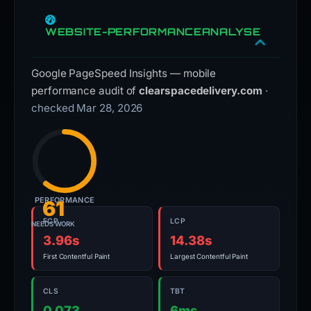
WEBSITE-PERFORMANCEANALYSE
Google PageSpeed Insights — mobile
performance audit of
clearspacedelivery.com
·
checked Mar 28, 2026
PERFORMANCE
61
FCP
LCP
NEEDS WORK
3.96s
14.38s
First Contentful Paint
Largest Contentful Paint
CLS
TBT
0.073
6ms