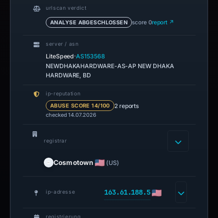
urlscan verdict
ANALYSE ABGESCHLOSSEN
score 0
report ↗
server / asn
·
LiteSpeed
AS153568
NEWDHAKAHARDWARE-AS-AP NEW DHAKA
HARDWARE, BD
ip-reputation
2 reports
ABUSE SCORE 14/100
checked 14.07.2026
registrar
Cosmotown
(US)
163.61.188.5
ip-adresse
registrierung