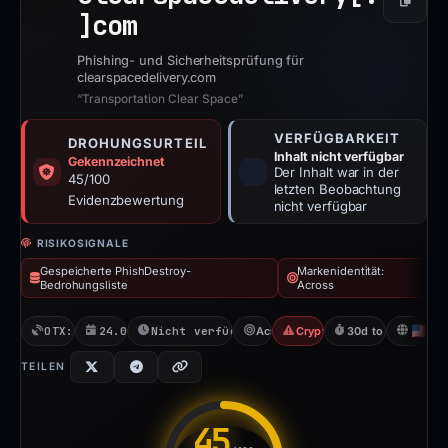
Kopier
]
com
Phishing- und Sicherheitsprüfung für
clearspacedelivery.com
“Transportation Clear Space”
VERFÜGBARKEIT
DROHUNGSURTEIL
Inhalt nicht verfügbar
Gekennzeichnet
Der Inhalt war in der
45/100
letzten Beobachtung
Evidenzbewertung
nicht verfügbar
RISIKOSIGNALE
Gespeicherte PhishDestroy-
Markenidentität:
Bedrohungsliste
Across
OTX: 9 refs
24.03.2026
Nicht verfügbar seit 06.06.2026
Across
Crypto Scam
30d to unavailabl
U
TEILEN
45