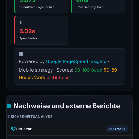
Cumulative Layout Shift
Total Blocking Time
SI
6.02s
Speed Index
Powered by
Google PageSpeed Insights
·
Mobile strategy · Scores:
90-100 Good
50-89
Needs Work
0-49 Poor
Nachweise und externe Berichte
SICHERHEITSANALYSE
URLScan
Analyzed