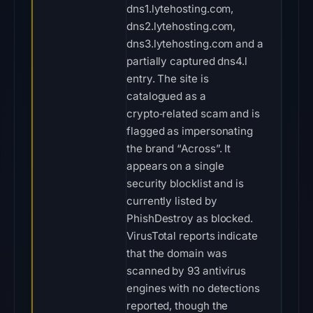
dns1.lytehosting.com,
dns2.lytehosting.com,
dns3.lytehosting.com and a
partially captured dns4.l
entry. The site is
catalogued as a
crypto‑related scam and is
flagged as impersonating
the brand “Across”. It
appears on a single
security blocklist and is
currently listed by
PhishDestroy as blocked.
VirusTotal reports indicate
that the domain was
scanned by 93 antivirus
engines with no detections
reported, though the