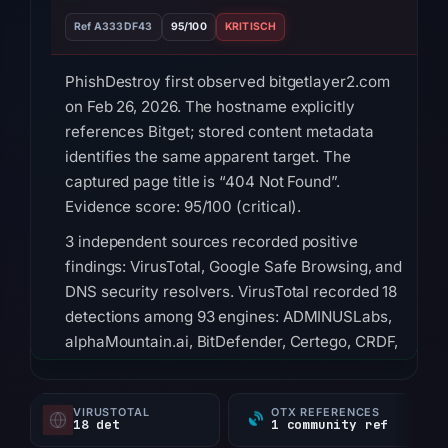
Ref A333DF43
95/100
KRITISCH
PhishDestroy first observed bitgetlayer2.com
on Feb 26, 2026. The hostname explicitly
references Bitget; stored content metadata
identifies the same apparent target. The
captured page title is “404 Not Found”.
Evidence score: 95/100 (critical).
3 independent sources recorded positive
findings: VirusTotal, Google Safe Browsing, and
DNS security resolvers. VirusTotal recorded 18
detections among 93 engines: ADMINUSLabs,
alphaMountain.ai, BitDefender, Certego, CRDF,
CyRadar, Ermes, ESET on Feb 25, 2026 at
01:04 UTC. Google Safe Browsing flagged the
VIRUSTOTAL
OTX REFERENCES
domain: Social Engineering on Mar 2, 2026 at
18 det
1 community ref
20:49 UTC. DNS security checks returned 4