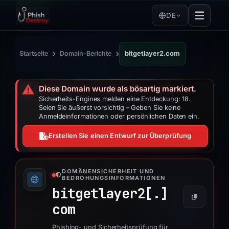
DE
›
›
Startseite
Domain-Berichte
bitgetlayer2.com
⚠️
Diese Domain wurde als bösartig markiert.
Sicherheits-Engines melden eine Entdeckung: 18.
Seien Sie äußerst vorsichtig – Geben Sie keine
Anmeldeinformationen oder persönlichen Daten ein.
Erstellen Sie einen Entwurf zur Überprüfung
DOMÄNENSICHERHEIT UND
BEDROHUNGSINFORMATIONEN
bitgetlayer2[.]
com
Phishing- und Sicherheitsprüfung für