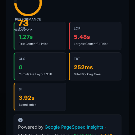
PERFORMANCE
73
FCP
LCP
NEEDS WORK
1.27s
5.48s
First Contentful Paint
Largest Contentful Paint
CLS
TBT
0
252ms
Cumulative Layout Shift
Total Blocking Time
SI
3.92s
Speed Index
Powered by
Google PageSpeed Insights
·