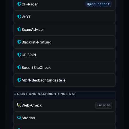
CF-Radar
Open report
WOT
ScamAdviser
Blacklist-Prüfung
URLVoid
Sucuri SiteCheck
MDN-Beobachtungsstelle
OSINT UND NACHRICHTENDIENST
Web-Check
Full scan
Shodan