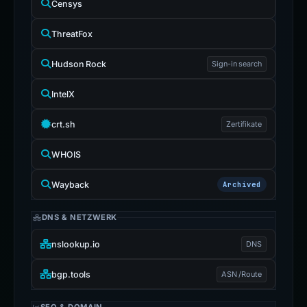
Censys
ThreatFox
Hudson Rock
Sign-in search
IntelX
crt.sh
Zertifikate
WHOIS
Wayback
Archived
DNS & NETZWERK
nslookup.io
DNS
bgp.tools
ASN /Route