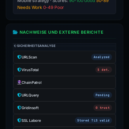
Mobile strategy · Scores:
90-100 Good
50-89
Needs Work
0-49 Poor
NACHWEISE UND EXTERNE BERICHTE
SICHERHEITSANALYSE
URLScan
Analyzed
VirusTotal
5 det.
ChainPatrol
URLQuery
Pending
Gridinsoft
0 trust
SSL Labore
Stored TLS valid