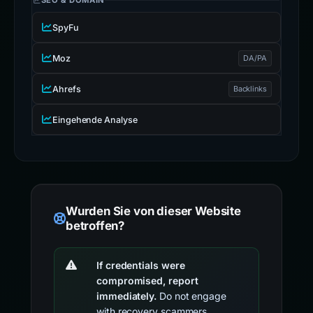
SEO & DOMAIN
SpyFu
Moz
DA/PA
Ahrefs
Backlinks
Eingehende Analyse
Wurden Sie von dieser Website
betroffen?
If credentials were
compromised, report
immediately.
Do not engage
with recovery scammers.