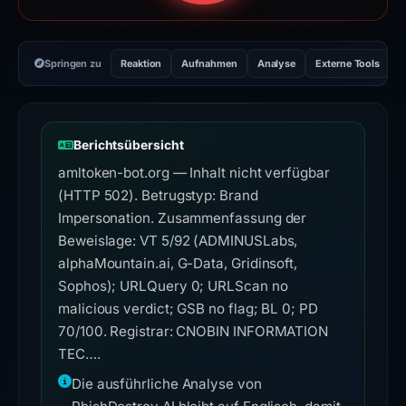
Springen zu
Reaktion
Aufnahmen
Analyse
Externe Tools
H
Berichtsübersicht
amltoken-bot.org — Inhalt nicht verfügbar
(HTTP 502). Betrugstyp: Brand
Impersonation. Zusammenfassung der
Beweislage: VT 5/92 (ADMINUSLabs,
alphaMountain.ai, G-Data, Gridinsoft,
Sophos); URLQuery 0; URLScan no
malicious verdict; GSB no flag; BL 0; PD
70/100. Registrar: CNOBIN INFORMATION
TEC….
Die ausführliche Analyse von