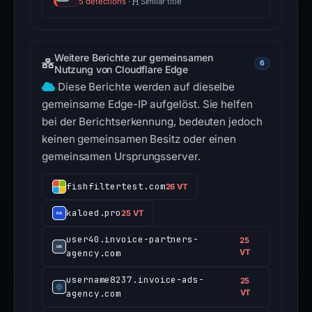
5 detections
·
Similar title
Weitere Berichte zur gemeinsamen
6
Nutzung von Cloudflare Edge
Diese Berichte werden auf dieselbe
gemeinsame Edge-IP aufgelöst. Sie helfen
bei der Berichtserkennung, bedeuten jedoch
keinen gemeinsamen Besitz oder einen
gemeinsamen Ursprungsserver.
fishfiltertest.com
26 VT
kaloed.pro
25 VT
user40.invoice-partners-
25
agency.com
VT
username8237.invoice-ads-
25
agency.com
VT