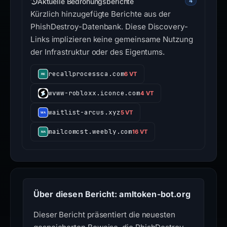
Aktuelle Bedrohungsberichte
4
Kürzlich hinzugefügte Berichte aus der
PhishDestroy-Datenbank. Diese Discovery-
Links implizieren keine gemeinsame Nutzung
der Infrastruktur oder des Eigentums.
recallprocessca.com
6 VT
wvww-robloxx.iconce.com
4 VT
waitlist-arcus.xyz
5 VT
mailcomcst.weebly.com
16 VT
Über diesen Bericht: amltoken-bot.org
Dieser Bericht präsentiert die neuesten