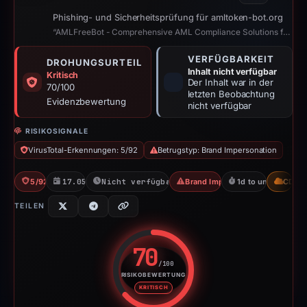
Phishing- und Sicherheitsprüfung für amltoken-bot.org
“AMLFreeBot - Comprehensive AML Compliance Solutions for Crypto”
VERFÜGBARKEIT
DROHUNGSURTEIL
Inhalt nicht verfügbar
Kritisch
Der Inhalt war in der
70/100
letzten Beobachtung
Evidenzbewertung
nicht verfügbar
RISIKOSIGNALE
VirusTotal-Erkennungen: 5/92
Betrugstyp: Brand Impersonation
5/92 VT
17.05.2026
Nicht verfügbar seit 18.05.2026
Brand Impersonation
1d to unavailable
CDN
TEILEN
70
/100
RISIKOBEWERTUNG
Risikobewertung: 70 von 100. R
KRITISCH