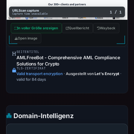
URLScan capture
1 / 1
Capture time unavailable
In voller Größe anzeigen
Quellbericht
Wayback
Open image
SEITENTITEL
AMLFreeBot - Comprehensive AML Compliance
Solutions for Crypto
TLS-ZERTIFIKAT
Valid transport encryption
·
Ausgestellt von
Let's Encrypt
·
valid for 84 days
Domain-Intelligenz