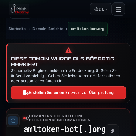
DE
›
›
Startseite
Domain-Berichte
amltoken-bot.org
⚠️
DIESE DOMAIN WURDE ALS BÖSARTIG
MARKIERT.
Sicherheits-Engines melden eine Entdeckung: 5. Seien Sie
äußerst vorsichtig – Geben Sie keine Anmeldeinformationen
oder persönlichen Daten ein.
Erstellen Sie einen Entwurf zur Überprüfung
DOMÄNENSICHERHEIT UND
BEDROHUNGSINFORMATIONEN
amltoken-bot[.]
org
Kopieren