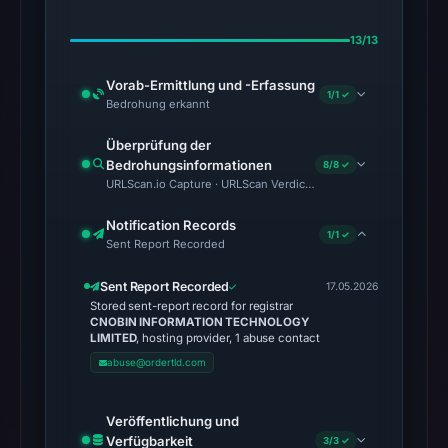
13/13
Vorab-Ermittlung und -Erfassung
1/1 ✓
Bedrohung erkannt
Überprüfung der
Bedrohungsinformationen
8/8 ✓
URLScan.io Capture · URLScan Verdict · Cloudflare Radar Report
Notification Records
1/1 ✓
Sent Report Recorded
Sent Report Recorded
17.05.2026
Stored sent-report record for registrar
CNOBIN INFORMATION TECHNOLOGY
LIMITED
, hosting provider, 1 abuse contact
abuse@ordertld.com
Veröffentlichung und
Verfügbarkeit
3/3 ✓