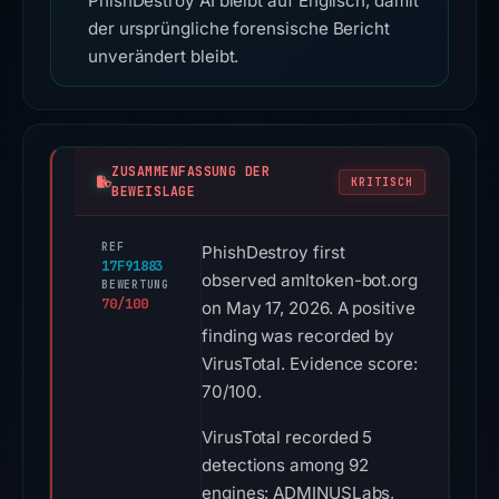
PhishDestroy AI bleibt auf Englisch, damit
der ursprüngliche forensische Bericht
unverändert bleibt.
ZUSAMMENFASSUNG DER
KRITISCH
BEWEISLAGE
REF
PhishDestroy first
17F91883
observed amltoken-bot.org
BEWERTUNG
70/100
on May 17, 2026. A positive
finding was recorded by
VirusTotal. Evidence score:
70/100.
VirusTotal recorded 5
detections among 92
engines: ADMINUSLabs,