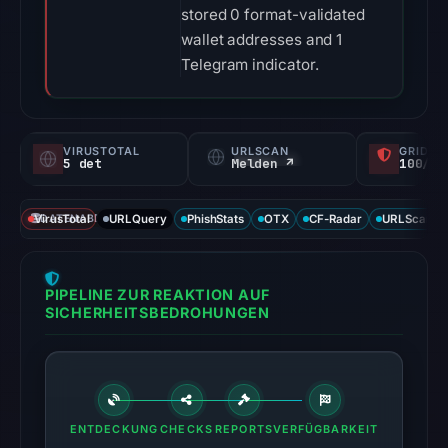
stored 0 format-validated
wallet addresses and 1
Telegram indicator.
VIRUSTOTAL
URLSCAN
GRIDIN
5 det
Melden ↗
100/
VirusTotal
DATENABDECKUNG
URLQuery
PhishStats
OTX
CF-Radar
URLScan ca
PIPELINE ZUR REAKTION AUF
SICHERHEITSBEDROHUNGEN
ENTDECKUNG
CHECKS
REPORTS
VERFÜGBARKEIT