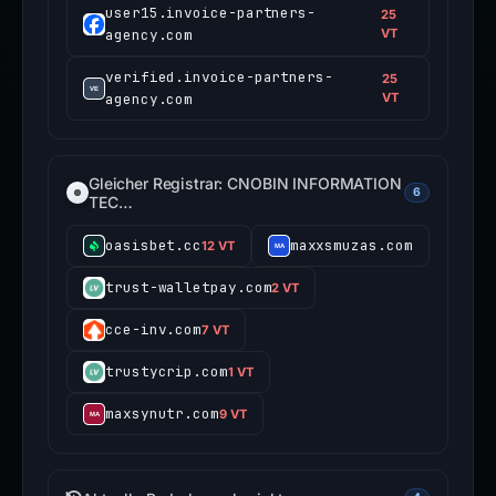
user15.invoice-partners-
25
agency.com
VT
verified.invoice-partners-
25
agency.com
VT
Gleicher Registrar: CNOBIN INFORMATION
6
TEC…
oasisbet.cc
maxxsmuzas.com
12 VT
trust-walletpay.com
2 VT
cce-inv.com
7 VT
trustycrip.com
1 VT
maxsynutr.com
9 VT