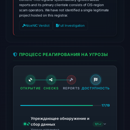
the
reports and its primary clientele consists of CIS-region
domain
scam operators. We have not identified a single legitimate
on
project hosted on this registrar.
Jul
NiceNIC Verdict
Full Investigation
18,
2026
at
20:45
ПРОЦЕСС РЕАГИРОВАНИЯ НА УГРОЗЫ
UTC.
External
blocklists:
2
matches
ОТКРЫТИЕ
CHECKS
REPORTS
ДОСТУПНОСТЬ
(MetaMask,
SEAL)
17/19
in
the
Упреждающее обнаружение и
snapshot
сбор данных
1/1 ✓
Угроза устранена