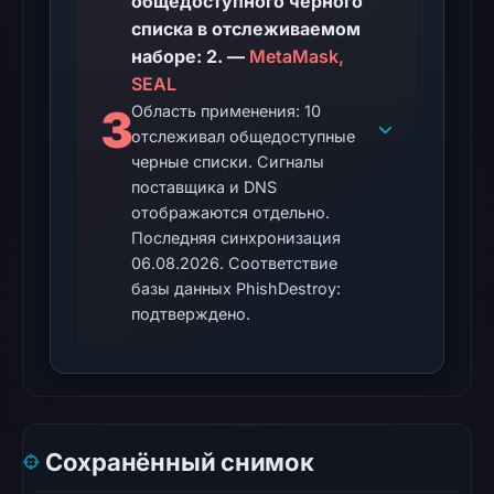
общедоступного черного
conclusive
списка в отслеживаемом
timestamped
наборе: 2. —
MetaMask,
HTTP
SEAL
response
3
Область применения: 10
is
отслеживал общедоступные
available;
черные списки. Сигналы
поставщика и DNS
current
отображаются отдельно.
reachability
Последняя синхронизация
is
06.08.2026. Соответствие
unverified.
базы данных PhishDestroy:
подтверждено.
Other
observations:
Google
Safe
Browsing
recorded
Сохранённый снимок
no