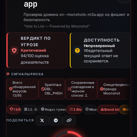
app
Проверка домена xn--monshots-m3a.app на фишинг и
безопасность
“Vote to List — Powered by Moonshot”
ВЕРДИКТ ПО
ДОСТУПНОСТЬ
УГРОЗЕ
Непроверенный
Критический
Убедительный
94/100 оценка
текущий ответ не
сохраняется.
доказательств
СИГНАЛЫ РИСКА
Всего
Сохраненные
Spamhaus
Олицетворение
обнаружений
совпадения в
DBL:
бренда:
вирусов:
черном
DBL_PHISH
Moonshot
13/95
списке: 2.
13/95 VT
12.02.2026
Недоступно с 01.03.2026
2 Blocklists
Moonshot
Brand Impersonati
CDN
ПОДЕЛИТЬСЯ