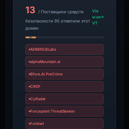
13
Vie
/ Поставщики средств
w on
безопасности 95 отметили этот
VT
домен
ADMINUSLabs
alphaMountain.ai
Bfore.Ai PreCrime
CRDF
CyRadar
Forcepoint ThreatSeeker
Fortinet