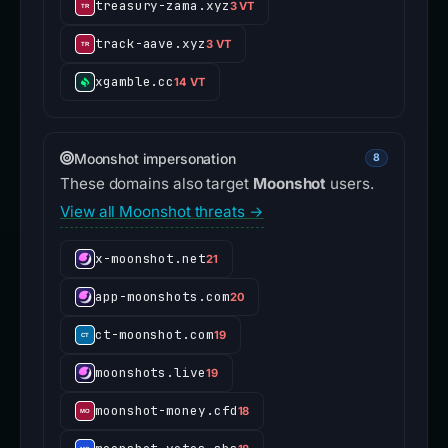
treasury-zama.xyz
3 VT
track-aave.xyz
3 VT
xgamble.cc
14 VT
Moonshot impersonation
8
These domains also target
Moonshot
users.
View all Moonshot threats →
x-moonshot.net
21
app-moonshots.com
20
ct-moonshot.com
19
moonshots.live
19
moonshot-money.cfd
18