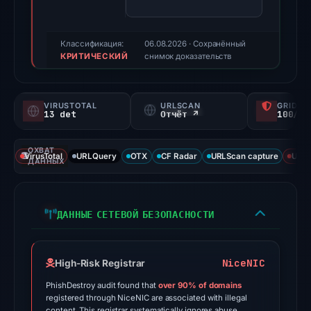
Evidence
score:
94/100
Классификация:
06.08.2026
· Сохранённый
КРИТИЧЕСКИЙ
(a
снимок доказательств
triage
score,
VIRUSTOTAL
URLSCAN
GRIDIN
not
13 det
Отчёт ↗
100/
a
probability).
ОХВАТ
VirusTotal
URLQuery
OTX
CF Radar
URLScan capture
URLS
ДАННЫХ
Threat
signals:
13
ДАННЫЕ СЕТЕВОЙ БЕЗОПАСНОСТИ
of
95
VirusTotal
NiceNIC
High-Risk Registrar
engines
PhishDestroy audit found that
over 90% of domains
flagged
registered through NiceNIC are associated with illegal
content. This registrar systematically ignores abuse