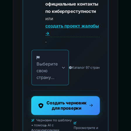
официальные контакты
по киберпреступности
или
создать проект жалобы
→
.
Выберите свою страну для официальных ко
Выберите
Каталог 97 стран
свою
страну...
Создать черновик
для проверки
Черновик по шаблону
• помощь AI с
Просмотрите и
формулировками