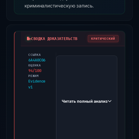
криминалистическую запись.
СВОДКА ДОКАЗАТЕЛЬСТВ
КРИТИЧЕСКИЙ
ССЫЛКА
PhishDestroy
6A4A0C06
first
ОЦЕНКА
94/100
observed
РЕЖИМ
xn-
Evidence
v1
-
monshots-
Читать полный анализ
m3a.app
on
Feb
12,
2026.