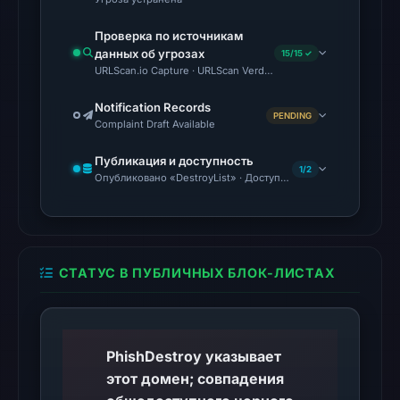
from
Aug
Проверка по источникам
6,
данных об угрозах
15/15 ✓
2026
URLScan.io Capture · URLScan Verdict · Cloudflare Radar Report
at
Notification Records
10:20
PENDING
Complaint Draft Available
UTC.
Spamhaus
Публикация и доступность
1/2
Опубликовано «DestroyList» · Доступность не подтверждена
DBL:
DBL_PHISH
on
Jul
14,
СТАТУС В ПУБЛИЧНЫХ БЛОК-ЛИСТАХ
2026
at
10:34
PhishDestroy указывает
UTC.
этот домен; совпадения
No