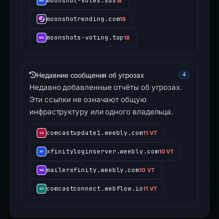
moonshot-votes.sbs
18
moonshotrending.com
18
moonshots-voting.top
18
Недавние сообщения об угрозах
4
Недавно добавленные отчёты об угрозах.
Эти ссылки не означают общую
инфраструктуру или одного владельца.
comcastupdate1.weebly.com
11 VT
xfinityloginserver.weebly.com
10 VT
mailerxfinity.weebly.com
10 VT
comcastconnect.webflow.io
11 VT