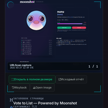
flag
on
Mar
3,
2026
at
04:14
UTC.
AlienVault
OTX
recorded
URLScan capture
1 / 1
2026-03-27 12:09 UTC
0
community
Открыть в полном размере
Исходный отчёт
pulse
references
Wayback
Open image
on
ЗАГОЛОВОК СТРАНИЦЫ
Mar
Vote to List — Powered by Moonshot
1,
СЕРТИФИКАТ TLS