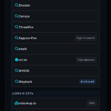
Shodan
Censys
ThreatFox
Хадсон-Рок
Sign-in search
IntelX
crt.sh
Сертификаты
WHOIS
Wayback
Archived
DNS И СЕТЬ
nslookup.io
DNS