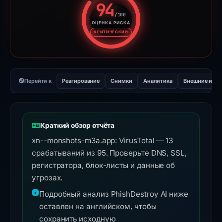
94
/100
ОЦЕНКА РИСКА
Оценка риска: 94 из 100. Ур
КРИТИЧЕСКИЙ
Перейти к
Реагирование
Снимки
Аналитика
Внешние инс
Краткий обзор отчёта
xn--monshots-m3a.app: VirusTotal — 13
срабатываний из 95. Проверьте DNS, SSL,
регистратора, блок-листы и данные об
угрозах.
Подробный анализ PhishDestroy AI ниже
оставлен на английском, чтобы
сохранить исходную