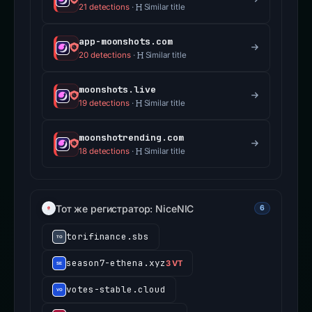
21 detections
·
Similar title
app-moonshots.com
20 detections
·
Similar title
moonshots.live
19 detections
·
Similar title
moonshotrending.com
18 detections
·
Similar title
Тот же регистратор: NiceNIC
6
torifinance.sbs
season7-ethena.xyz
3 VT
votes-stable.cloud