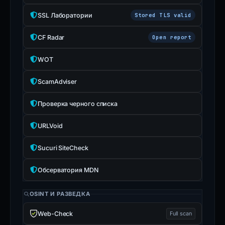
SSL Лаборатории
Stored TLS valid
CF Radar
Open report
WOT
ScamAdviser
Проверка черного списка
URLVoid
Sucuri SiteCheck
Обсерватория MDN
OSINT И РАЗВЕДКА
Web-Check
Full scan