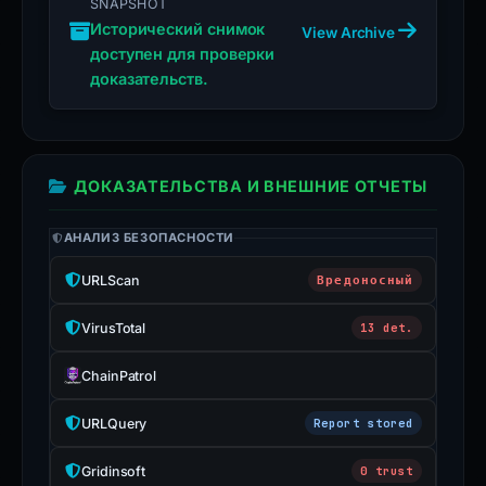
SNAPSHOT
Исторический снимок
View Archive
доступен для проверки
доказательств.
ДОКАЗАТЕЛЬСТВА И ВНЕШНИЕ ОТЧЕТЫ
АНАЛИЗ БЕЗОПАСНОСТИ
URLScan
Вредоносный
VirusTotal
13 det.
ChainPatrol
URLQuery
Report stored
Gridinsoft
0 trust