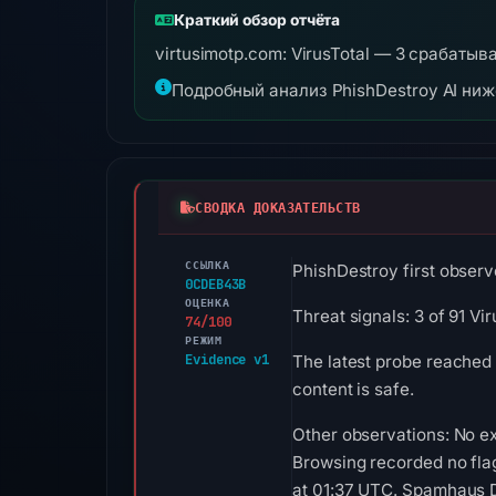
Краткий обзор отчёта
virtusimotp.com: VirusTotal — 3 срабатыв
Подробный анализ PhishDestroy AI ни
СВОДКА ДОКАЗАТЕЛЬСТВ
ССЫЛКА
PhishDestroy first observe
0CDEB43B
ОЦЕНКА
Threat signals: 3 of 91 V
74/100
РЕЖИМ
Evidence v1
The latest probe reached
content is safe.
Other observations: No ex
Browsing recorded no fla
at 01:37 UTC. Spamhaus DB