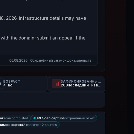
18, 2026. Infrastructure details may have
with the domain; submit an appeal if the
06.08.2026
· Сохранённый снимок доказательств
ВОЗРАСТ
ЗАФИКСИРОВАННЫЙ СТАТУС
4 mo
200Последний известный активный
scan completed
сохраненный отчет
ar
URLScan capture
2 captures · 2 sources
нимок экрана