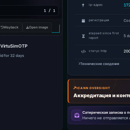
17
ip-адрес
1 / 1
Со
регистрация
Wayback
Open image
elapsed since first
5 d
report
– VirtuSimOTP
20
статус http
lid for 32 days
Технические сведения
ICANN OVERSIGHT
Аккредитация и конт
Сатирическая записка о 
Ничего не отправляется 