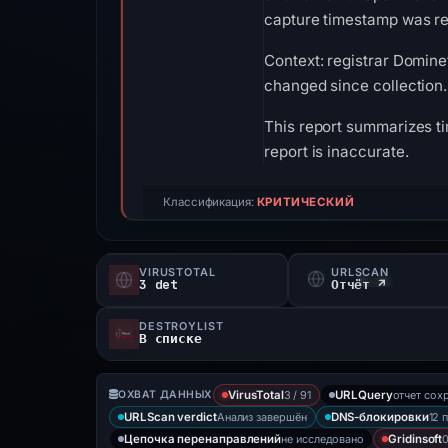
capture timestamp was rec
Context: registrar Dominet
changed since collection.
This report summarizes ti
report is inaccurate.
Классификация:
КРИТИЧЕСКИЙ
VIRUSTOTAL
URLSCAN
3 det
Отчёт ↗
DESTROYLIST
В списке
3 / 91
отчет сох
ОХВАТ ДАННЫХ
VirusTotal
URLQuery
Анализ завершён
12 
URLScan verdict
DNS-блокировки
не исследовано
0
Цепочка перенаправлений
Gridinsoft