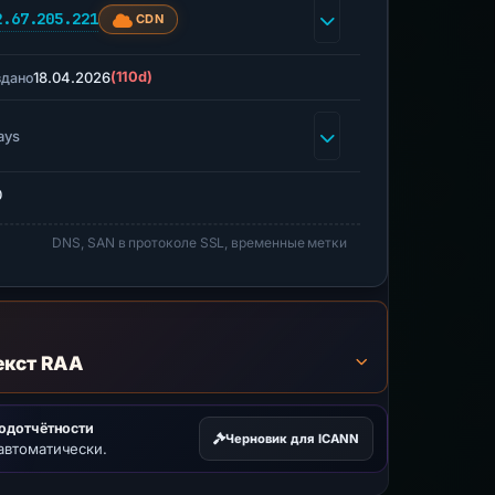
2.67.205.221
CDN
18.04.2026
(110d)
здано
ays
0
DNS, SAN в протоколе SSL, временные метки
екст RAA
подотчётности
Черновик для ICANN
автоматически.