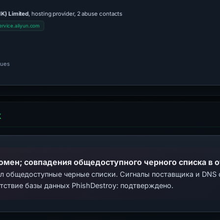
K) Limited
, hosting provider, 2 abuse contacts
rvice.aliyun.com
nues
Х
домен; совпадения общедоступного черного списка в 
ал общедоступные черные списки. Сигналы поставщика и DNS
тствие базы данных PhishDestroy: подтверждено.