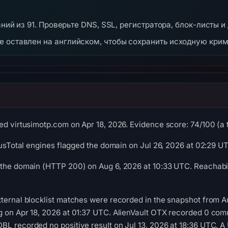
аний из 91. Проверьте DNS, SSL, регистратора, блок-листы и
же оставлен на английском, чтобы сохранить исходную кри
d virtusimotp.com on Apr 18, 2026. Evidence score: 74/100 (a tr
irusTotal engines flagged the domain on Jul 26, 2026 at 02:29 U
 the domain (HTTP 200) on Aug 6, 2026 at 10:33 UTC. Reachabil
ternal blocklist matches were recorded in the snapshot from A
g on Apr 18, 2026 at 01:37 UTC. AlienVault OTX recorded 0 com
L recorded no positive result on Jul 13, 2026 at 18:36 UTC. A 