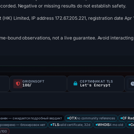
orded. Negative or missing results do not establish safety.
 (HK) Limited, IP address 172.67.205.221, registration date Apr 
me-bound observations, not a live guarantee. Avoid interacting 
GRIDINSOFT
СЕРТИФИКАТ TLS
100/
Let's Encrypt
ранен — ожидается подробный вердикт
no community references
OTX
CF Rad
проверено — блокировок нет
valid certificate, 32d
4 mo old
TLS
WHOIS
С
/100