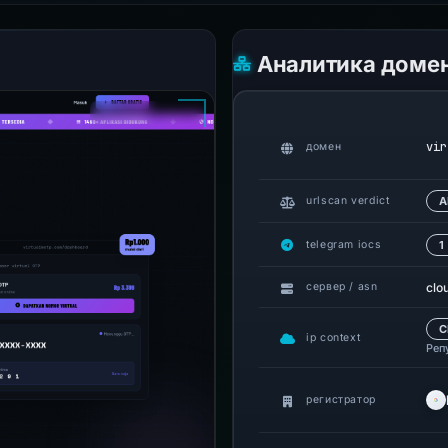
Аналитика доме
vir
домен
urlscan verdict
А
telegram iocs
1
clo
сервер / asn
C
ip context
Реп
регистратор