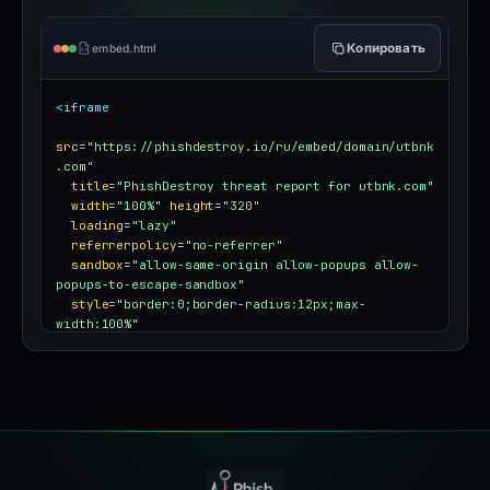
Копировать
embed.html
<iframe
src
=
"https://phishdestroy.io/ru/embed/domain/utbnk
.com"
title
=
"PhishDestroy threat report for utbnk.com"
width
=
"100%"
height
=
"320"
loading
=
"lazy"
referrerpolicy
=
"no-referrer"
sandbox
=
"allow-same-origin allow-popups allow-
popups-to-escape-sandbox"
style
=
"border:0;border-radius:12px;max-
width:100%"
></iframe>