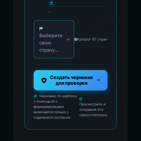
→
.
Выберите свою страну для официальных ко
Выберите
Каталог 97 стран
свою
страну...
Создать черновик
для проверки
Черновик по шаблону
• помощь AI с
Просмотрите и
формулировками
отправьте его
включается только с
самостоятельно
отдельного согласия.