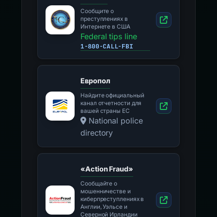
Сообщите о
преступлениях в
Интернете в США
Federal tips line
1-800-CALL-FBI
Европол
Найдите официальный
канал отчетности для
вашей страны ЕС
National police
directory
«Action Fraud»
Сообщайте о
мошенничестве и
киберпреступлениях в
Англии, Уэльсе и
Северной Ирландии