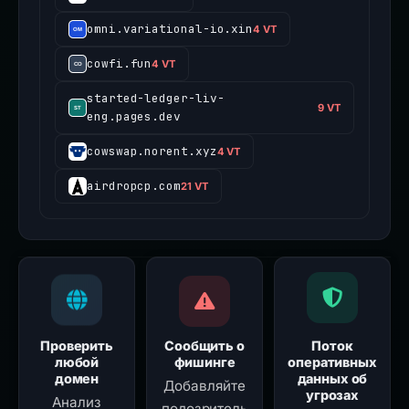
omni.variational-io.xin
4 VT
cowfi.fun
4 VT
started-ledger-liv-
9 VT
eng.pages.dev
cowswap.norent.xyz
4 VT
airdropcp.com
21 VT
Проверить
Сообщить о
Поток
любой
фишинге
оперативных
домен
данных об
Добавляйте
угрозах
Анализ
подозритель