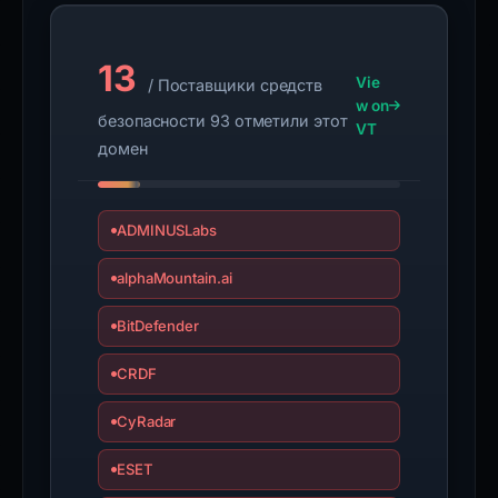
13
Vie
/ Поставщики средств
w on
безопасности 93 отметили этот
VT
домен
ADMINUSLabs
alphaMountain.ai
BitDefender
CRDF
CyRadar
ESET