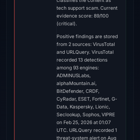
classifies the content as
tech support scam. Current
evidence score: 89/100
(critical).
Positive findings are stored
from 2 sources: VirusTotal
and URLQuery. VirusTotal
recorded 13 detections
among 93 engines:
ADMINUSLabs,
alphaMountain.ai,
BitDefender, CRDF,
CyRadar, ESET, Fortinet, G-
Data, Kaspersky, Lionic,
Seclookup, Sophos, VIPRE
on Feb 25, 2026 at 01:07
UTC. URLQuery recorded 1
threat-system alert on Aug