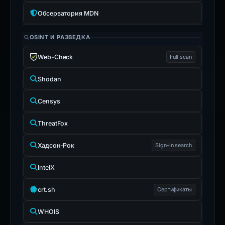
Обсерватория MDN
OSINT И РАЗВЕДКА
Web-Check
Full scan
Shodan
Censys
ThreatFox
Хадсон-Рок
Sign-in search
IntelX
crt.sh
Сертификаты
WHOIS