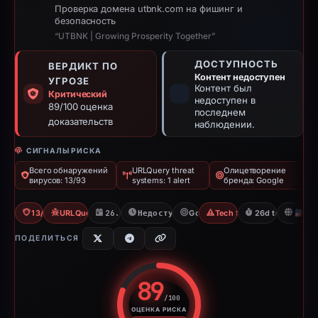
Проверка домена utbnk.com на фишинг и
безопасность
“UTBNK | Growing Prosperity Together”
ДОСТУПНОСТЬ
ВЕРДИКТ ПО
Контент недоступен
УГРОЗЕ
Контент был
Критический
недоступен в
89/100 оценка
последнем
доказательств
наблюдении.
СИГНАЛЫ РИСКА
Всего обнаружений
URLQuery threat
Олицетворение
вирусов: 13/93
systems: 1 alert
бренда: Google
13/93 VT
URLQuery: 1 threat alerts
26.02.2026
Недоступно с 24.03.2026
Google
Tech Support Scam
26d to unavaila
U
ПОДЕЛИТЬСЯ
89
/100
ОЦЕНКА РИСКА
Оценка риска: 89 из 100. Ур