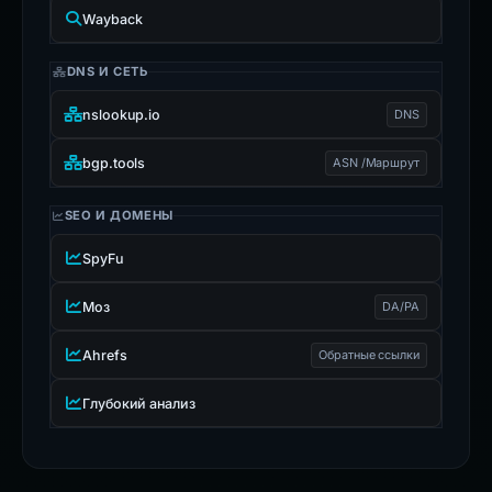
Wayback
DNS И СЕТЬ
nslookup.io
DNS
bgp.tools
ASN /Маршрут
SEO И ДОМЕНЫ
SpyFu
Моз
DA/PA
Ahrefs
Обратные ссылки
Глубокий анализ