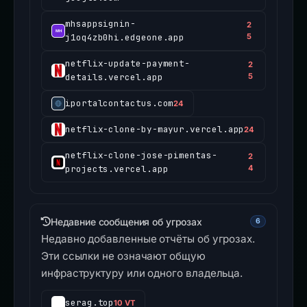
mhsappsignin-
2
j1oq4zb0hi.edgeone.app
5
netflix-update-payment-
2
details.vercel.app
5
iportalcontactus.com
24
netflix-clone-by-mayur.vercel.app
24
netflix-clone-jose-pimentas-
2
projects.vercel.app
4
Недавние сообщения об угрозах
6
Недавно добавленные отчёты об угрозах.
Эти ссылки не означают общую
инфраструктуру или одного владельца.
serag.top
10 VT