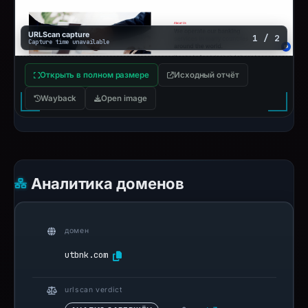
URLScan capture
1 / 2
Capture time unavailable
Открыть в полном размере
Исходный отчёт
Wayback
Open image
Аналитика доменов
домен
utbnk.com
urlscan verdict