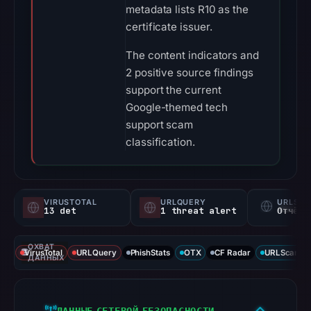
metadata lists R10 as the
certificate issuer.
The content indicators and
2 positive source findings
support the current
Google-themed tech
support scam
classification.
VIRUSTOTAL
URLQUERY
URLSC
13 det
1 threat alert
Отчёт 
ОХВАТ
VirusTotal
URLQuery
PhishStats
OTX
CF Radar
URLScan ca
ДАННЫХ
ДАННЫЕ СЕТЕВОЙ БЕЗОПАСНОСТИ