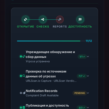
ОТКРЫТИЕ
CHECKS
REPORTS
ДОСТУПНОСТЬ
11/12
Упреждающее обнаружение и
сбор данных
1/1 ✓
Угроза устранена
Проверка по источникам
данных об угрозах
7/7 ✓
URLScan.io Capture · URLScan Verdict · VirusTotal · Google Saf
Notification Records
PENDING
Complaint Draft Available
Публикация и доступность
3/3 ✓