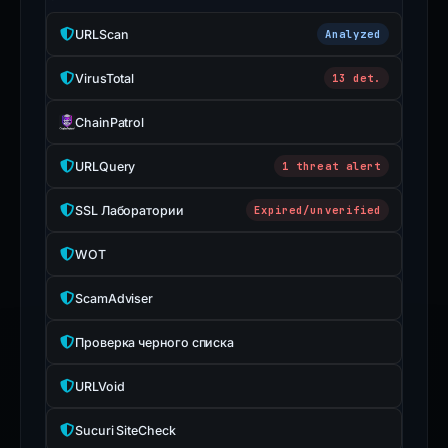
URLScan
Analyzed
VirusTotal
13 det.
ChainPatrol
URLQuery
1 threat alert
SSL Лаборатории
Expired/unverified
WOT
ScamAdviser
Проверка черного списка
URLVoid
Sucuri SiteCheck