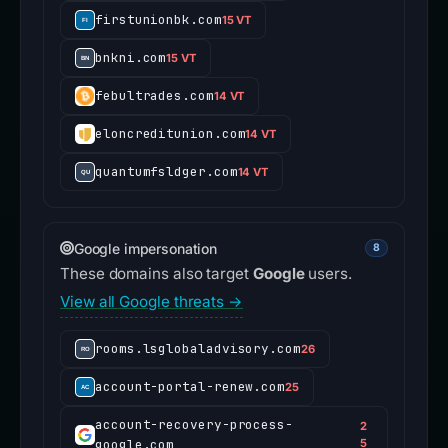
firstunionbk.com
15 VT
bnkni.com
15 VT
febultrades.com
14 VT
eloncreditunion.com
14 VT
quantumfsldger.com
14 VT
Google impersonation
8
These domains also target
Google
users.
View all Google threats →
rooms.lsglobaladvisory.com
26
account-portal-renew.com
25
account-recovery-process-
2
google.com
5