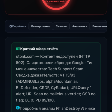
КРИТИЧЕСКИЙ
Перейти к
Реагирование
Снимки
Аналитика
Внешние инс
Краткий обзор отчёта
utbnk.com — Контент недоступен (HTTP
502). Олицетворение бренда: Google; Тип
мошенничества: Tech Support Scam.
Сводка доказательств: VT 13/93
(ADMINUSLabs, alphaMountain.ai,
BitDefender, CRDF, CyRadar); URLQuery 1
alert; URLScan no malicious verdict; GSB no
flag; BL 0; PD 89/100.
Подробный анализ PhishDestroy AI ниже