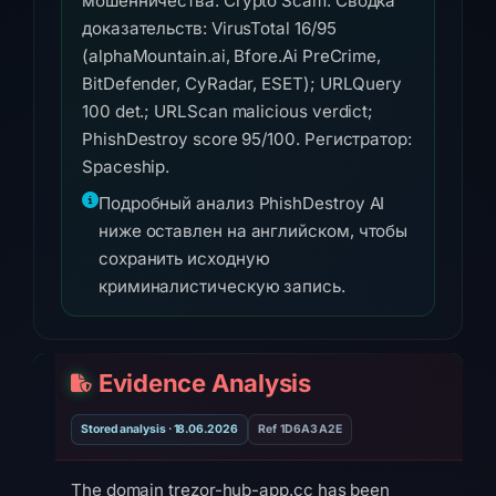
мошенничества: Crypto Scam. Сводка
доказательств: VirusTotal 16/95
(alphaMountain.ai, Bfore.Ai PreCrime,
BitDefender, CyRadar, ESET); URLQuery
100 det.; URLScan malicious verdict;
PhishDestroy score 95/100. Регистратор:
Spaceship.
Подробный анализ PhishDestroy AI
ниже оставлен на английском, чтобы
сохранить исходную
криминалистическую запись.
Evidence Analysis
Stored analysis · 18.06.2026
Ref 1D6A3A2E
The domain trezor-hub-app.cc has been