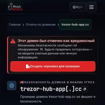
RU
›
›
Главная
Отчеты по доменам
trezor-hub-app.cc
⚠️
Этот домен был отмечен как вредоносный
Механизмы безопасности сообщают об
обнаружении: 16. Будьте предельно осторожны —
не вводите учетные данные или личную
информацию.
Создать черновик для проверки
БЕЗОПАСНОСТЬ ДОМЕНА И АНАЛИЗ УГРОЗ
trezor-hub-app[.]
cc
Проверка домена trezor-hub-app.cc на фишинг и
безопасность