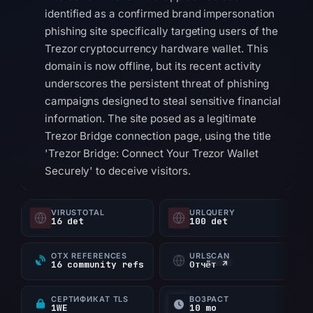
identified as a confirmed brand impersonation
phishing site specifically targeting users of the
Trezor cryptocurrency hardware wallet. This
domain is now offline, but its recent activity
underscores the persistent threat of phishing
campaigns designed to steal sensitive financial
information. The site posed as a legitimate
Trezor Bridge connection page, using the title
'Trezor Bridge: Connect Your Trezor Wallet
Securely' to deceive visitors.
Technical analysis reveals that trezor-hub-
VIRUSTOTAL
URLQUERY
app.cc was registered through Spaceship, Inc.
16 det
100 det
on October 21, 2025, and resolved to IP
address 172.67.155.209 at the time of analysis.
OTX REFERENCES
URLSCAN
16 community refs
Отчёт ↗
The domain was flagged by 16 out of 95
security vendors on VirusTotal, indicating
СЕРТИФИКАТ TLS
ВОЗРАСТ
broad recognition of its malicious nature. It also
1WE
10 mo