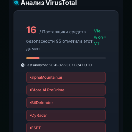
Анализ VirusTotal
16
Vie
/ Поставщики средств
w on
безопасности 95 отметили этот
VT
домен
Last analyzed
2026-02-23 07:08:47 UTC
alphaMountain.ai
Bfore.Ai PreCrime
BitDefender
CyRadar
ESET