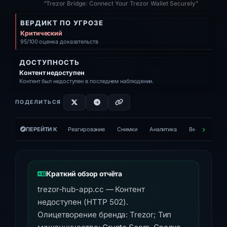
“Trezor Bridge: Connect Your Trezor Wallet Securely”
ВЕРДИКТ ПО УГРОЗЕ
Критический
95/100 оценка доказательств
ДОСТУПНОСТЬ
Контент недоступен
Контент был недоступен в последнем наблюдении.
ПОДЕЛИТЬСЯ
ПЕРЕЙТИ К
Реагирование
Снимки
Аналитика
Внешние инст
Краткий обзор отчёта
trezor-hub-app.cc — Контент
недоступен (HTTP 502).
Олицетворение бренда: Trezor; Тип