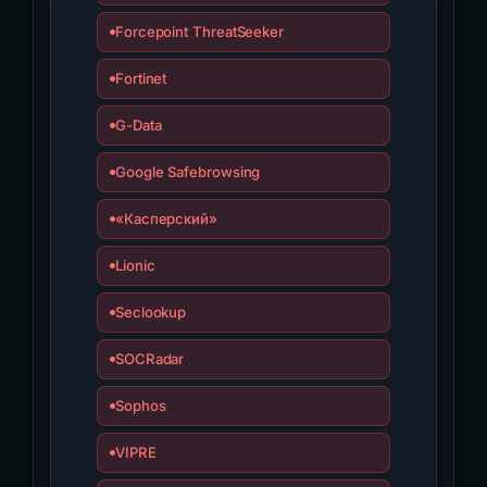
Forcepoint ThreatSeeker
Fortinet
G-Data
Google Safebrowsing
«Касперский»
Lionic
Seclookup
SOCRadar
Sophos
VIPRE