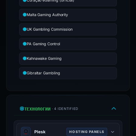
Curaçao eGaming (official)
Malta Gaming Authority
UK Gambling Commission
PA Gaming Control
Kahnawake Gaming
Gibraltar Gambling
ТЕХНОЛОГИИ
· 4 IDENTIFIED
Plesk
HOSTING PANELS