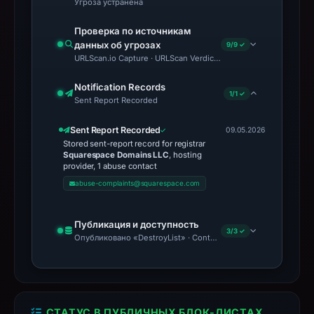
Угроза устранена
Проверка по источникам
данных об угрозах
9/9 ✓
URLScan.io Capture · URLScan Verdict · Cloudflare Radar Report 
Notification Records
1/1 ✓
Sent Report Recorded
Sent Report Recorded
09.05.2026
Stored sent-report record for registrar
Squarespace Domains LLC
, hosting
provider, 1 abuse contact
abuse-complaints@squarespace.com
Публикация и доступность
3/3 ✓
Опубликовано «DestroyList» · Content Observed Unavailable
СТАТУС В ПУБЛИЧНЫХ БЛОК-ЛИСТАХ