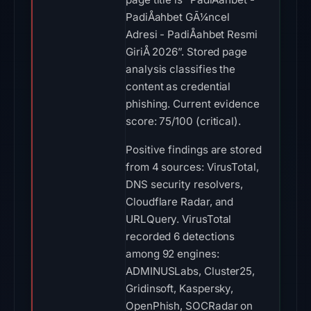
PadiÅahbet GÃ¼ncel
Adresi - PadiÅahbet Resmi
GiriÅ 2026”. Stored page
analysis classifies the
content as credential
phishing. Current evidence
score: 75/100 (critical).
Positive findings are stored
from 4 sources: VirusTotal,
DNS security resolvers,
Cloudflare Radar, and
URLQuery. VirusTotal
recorded 6 detections
among 92 engines:
ADMINUSLabs, Cluster25,
Gridinsoft, Kaspersky,
OpenPhish, SOCRadar on