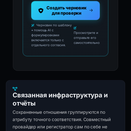
Создать черновик
для проверки
Черновик по шаблону
• помощь AI с
Просмотрите и
формулировками
отправьте его
включается только с
самостоятельно
отдельного согласия.
Связанная инфраструктура и
отчёты
Сохраненные отношения группируются по
атрибуту точного соответствия. Совместный
провайдер или регистратор сам по себе не