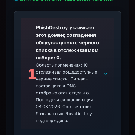
PhishDestroy указывает
этот домен; совпадения
общедоступного черного
списка в отслеживаемом
наборе: 0.
Область применения: 10
1
отслеживал общедоступные
черные списки. Сигналы
поставщика и DNS
отображаются отдельно.
Последняя синхронизация
08.08.2026. Соответствие
базы данных PhishDestroy:
подтверждено.