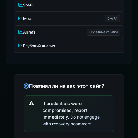
SpyFu
Моз
DA/PA
Ahrefs
Обратные ссылки
Глубокий анализ
Повлиял ли на вас этот сайт?
If credentials were
compromised, report
immediately.
Do not engage
with recovery scammers.