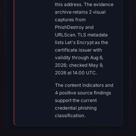
this address. The evidence
archive retains 2 visual
captures from
PhishDestroy and
URLScan. TLS metadata
lists Let's Encrypt as the
certificate issuer with
validity through Aug 6,
2026; checked May 9,
2026 at 14:00 UTC.
The content indicators and
4 positive source findings
support the current
credential phishing
classification.