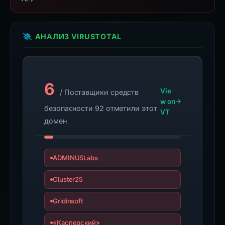
АНАЛИЗ VIRUSTOTAL
6
Vie
/ Поставщики средств
w on
безопасности 92 отметили этот
VT
домен
ADMINUSLabs
Cluster25
Gridinsoft
«Касперский»