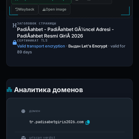
Wayback
Open image
ЗАГОЛОВОК СТРАНИЦЫ
PadiÅahbet - PadiÅahbet GÃ¼ncel Adresi -
PadiÅahbet Resmi GiriÅ 2026
СЕРТИФИКАТ TLS
Valid transport encryption
·
Выдан
Let's Encrypt
· valid for
89 days
Аналитика доменов
домен
tr.padisabetgiris2026.com
urlscan verdict