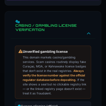
CASINO / GAMBLING LICENSE
VERIFICATION
Unverified gambling license
This domain markets casino/gambling
services. Scam casinos routinely display fake
Curaçao, MGA, or Kahnawake license badges
that don’t exist in the real registries.
Always
verify the license number against the official
regulator database before depositing.
If the
site shows a seal but no clickable registry link
— or the linked registry page doesn’t exist —
treat it as fraudulent.