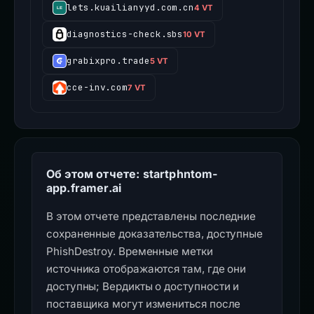
lets.kuailianyyd.com.cn
4 VT
diagnostics-check.sbs
10 VT
grabixpro.trade
5 VT
cce-inv.com
7 VT
Об этом отчете: startphntom-
app.framer.ai
В этом отчете представлены последние
сохраненные доказательства, доступные
PhishDestroy. Временные метки
источника отображаются там, где они
доступны; Вердикты о доступности и
поставщика могут измениться после