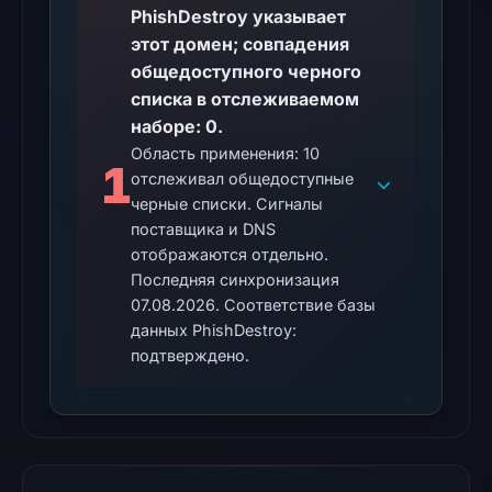
UTC,
PhishDestroy указывает
so
этот домен; совпадения
content
общедоступного черного
was
списка в отслеживаемом
unavailable
наборе: 0.
at
Область применения: 10
1
the
отслеживал общедоступные
checked
черные списки. Сигналы
location.
поставщика и DNS
This
отображаются отдельно.
does
Последняя синхронизация
07.08.2026. Соответствие базы
not
данных PhishDestroy:
establish
подтверждено.
the
cause.
Other
observations:
No