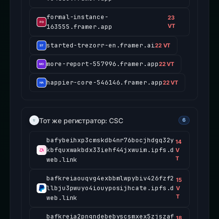
formal-instance-
23
163555.framer.app
VT
started-trezorr-en.framer.ai
22 VT
more-report-557996.framer.app
22 VT
happier-core-546146.framer.app
22 VT
Тот же регистратор: CSC
6
bafybeihxp3cmskdb4nr76bocjhdgq32y
14
kbfquxwakbdx33iehf44jxwuim.ipfs.d
V
T
web.link
bafkreiaouqvg4exbbmlwpybiv426fzf2
15
llbju3pwuyo4iouyposijhcate.ipfs.d
V
T
web.link
bafkreia2pngndebebyscsmxex5zjszaf
18