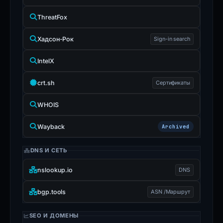
ThreatFox
Хадсон-Рок
Sign-in search
IntelX
crt.sh
Сертификаты
WHOIS
Wayback
Archived
DNS И СЕТЬ
nslookup.io
DNS
bgp.tools
ASN /Маршрут
SEO И ДОМЕНЫ