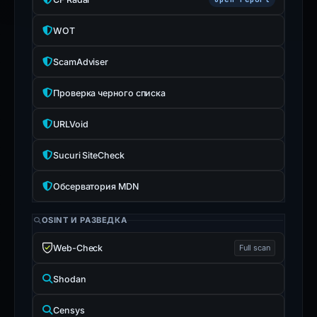
WOT
ScamAdviser
Проверка черного списка
URLVoid
Sucuri SiteCheck
Обсерватория MDN
OSINT И РАЗВЕДКА
Web-Check
Full scan
Shodan
Censys