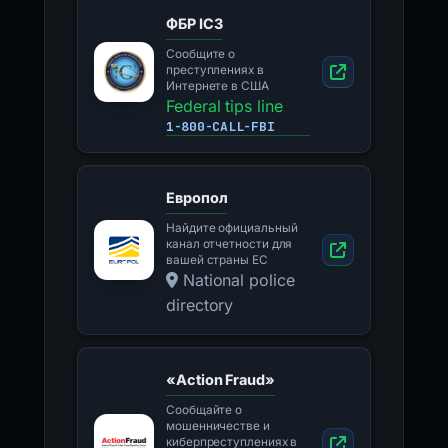
ФБР IC3
Сообщите о
преступлениях в
Интернете в США
Federal tips line
1-800-CALL-FBI
Европол
Найдите официальный
канал отчетности для
вашей страны ЕС
National police
directory
«Action Fraud»
Сообщайте о
мошенничестве и
киберпреступлениях в