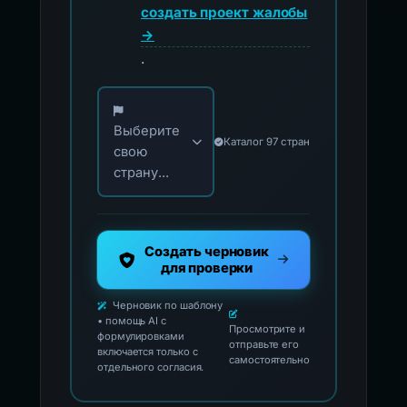
создать проект жалобы
→
.
Выберите свою страну для официальных ко
Выберите
Каталог 97 стран
свою
страну...
Создать черновик
для проверки
Черновик по шаблону
• помощь AI с
Просмотрите и
формулировками
отправьте его
включается только с
самостоятельно
отдельного согласия.