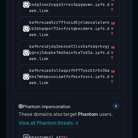
5sdg3xso2ugg63rrsv3qqgwumu.ipfs.d
V
T
web.link
bafkreiaw5zz7ftxoid5jnlmoualalwro
19
cb2bhg6por72ovfzstgkecdmre.ipfs.d
V
T
web.link
bafkreidjdq2kk4ndtllvx5afsdqrhvgj
16
qgnvj5dupbe7m65winfca7yd3a.ipfs.d
V
T
web.link
bafkreia634ltaqpzfhf77yszbtr543ba
19
4ks7mhbpuuoi6wtfofksxfxxc4.ipfs.d
V
T
web.link
Phantom impersonation
8
These domains also target
Phantom
users.
View all Phantom threats →
phantomsol.at
22
☠