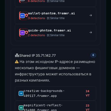
6 detections
·
Similar title
wallet-phantom.framer.ai
3 detections
·
Similar title
guide-phntom.framer.ai
2 detections
·
Similar title
Shared IP 35.71.142.77
6
На этом исходном IP-адресе размещено
несколько фишинговых доменов —
инфраструктура может использоваться в
разных кампаниях.
creative-backgrounds-
24
489117.framer.app
VT
magnificent-reflect-
23
934880.framer.app
VT