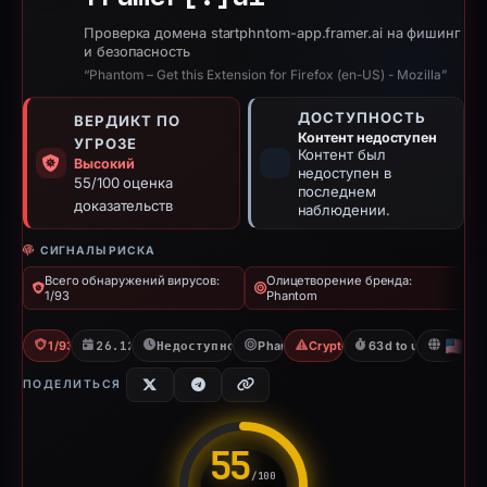
Проверка домена startphntom-app.framer.ai на фишинг
и безопасность
“Phantom – Get this Extension for Firefox (en-US) - Mozilla”
ДОСТУПНОСТЬ
ВЕРДИКТ ПО
Контент недоступен
УГРОЗЕ
Контент был
Высокий
недоступен в
55/100 оценка
последнем
доказательств
наблюдении.
СИГНАЛЫ РИСКА
Всего обнаружений вирусов:
Олицетворение бренда:
1/93
Phantom
1/93 VT
26.12.2025
Недоступно с 06.06.2026
Phantom
Crypto Scam
63d to unavailable
U
ПОДЕЛИТЬСЯ
55
/100