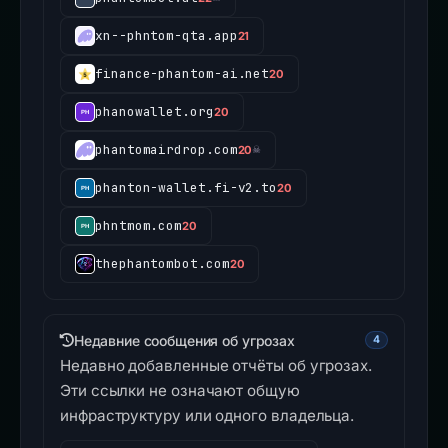
xn--phntom-qta.app
21
finance-phantom-ai.net
20
phanowallet.org
20
phantomairdrop.com
20
☠
phanton-wallet.fi-v2.to
20
phntmom.com
20
thephantombot.com
20
Недавние сообщения об угрозах
4
Недавно добавленные отчёты об угрозах.
Эти ссылки не означают общую
инфраструктуру или одного владельца.