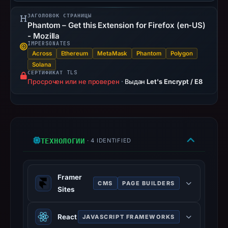
14:33
UTC.
ЗАГОЛОВОК СТРАНИЦЫ
Phantom – Get this Extension for Firefox (en-US)
URLScan
- Mozilla
captured
IMPERSONATES
the
Across
Ethereum
MetaMask
Phantom
Polygon
domain
Solana
СЕРТИФИКАТ TLS
on
Просрочен или не проверен
·
Выдан
Let's Encrypt / E8
Feb
25,
2026
at
ТЕХНОЛОГИИ
· 4 IDENTIFIED
01:15
UTC.
Negative
Framer
or
CMS
PAGE BUILDERS
Sites
missing
results
Framer is a no-code web design
React
JAVASCRIPT FRAMEWORKS
do
platform for designing and