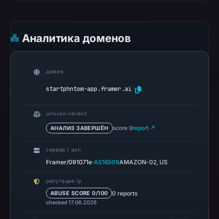
recorded
no
Аналитика доменов
flag
on
Mar
домен
3,
2026
startphntom-app.framer.ai
at
04:14
urlscan verdict
UTC.
АНАЛИЗ ЗАВЕРШЁН
score 0
report ↗
AlienVault
OTX
сервер / asn
recorded
·
Framer/091071e
AS16509
AMAZON-02, US
0
репутация ip
community
0 reports
ABUSE SCORE 0/100
pulse
checked 17.06.2026
references