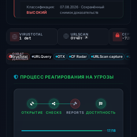
triage
Классификация:
07.08.2026
· Сохранённый
ВЫСОКИЙ
score,
снимок доказательств
not
a
VIRUSTOTAL
URLSCAN
СЕРТИФ
probability).
1 det
Отчёт ↗
Threat
ОХВАТ
signals:
VirusTotal
URLQuery
OTX
CF Radar
URLScan capture
URLS
ДАННЫХ
1
of
ПРОЦЕСС РЕАГИРОВАНИЯ НА УГРОЗЫ
93
VirusTotal
engines
flagged
the
ОТКРЫТИЕ
CHECKS
REPORTS
ДОСТУПНОСТЬ
domain
on
17/18
Jul