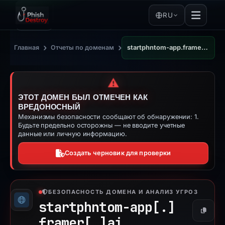
RU
›
›
Главная
Отчеты по доменам
startphntom-app.framer.ai
⚠️
ЭТОТ ДОМЕН БЫЛ ОТМЕЧЕН КАК
ВРЕДОНОСНЫЙ
Механизмы безопасности сообщают об обнаружении: 1.
Будьте предельно осторожны — не вводите учетные
данные или личную информацию.
Создать черновик для проверки
БЕЗОПАСНОСТЬ ДОМЕНА И АНАЛИЗ УГРОЗ
startphntom-app[.]
Копиро
framer[.]
ai