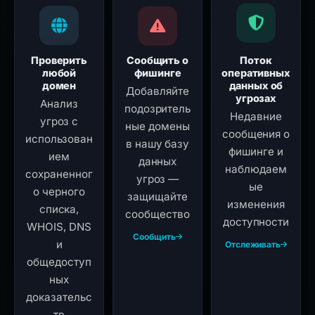
Проверить
Сообщить о
Поток
любой
фишинге
оперативных
домен
данных об
Добавляйте
угрозах
Анализ
подозритель
Недавние
угроз с
ные домены
сообщения о
использован
в нашу базу
фишинге и
ием
данных
наблюдаем
сохраненног
угроз —
ые
о черного
защищайте
изменения
списка,
сообщество
доступности
WHOIS, DNS
Сообщить
и
Отслеживать
общедоступ
ных
доказательс
тв