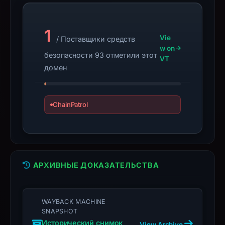
target
Phantom.
1
Infrastructure
Vie
/ Поставщики средств
w on
details
безопасности 93 отметили этот
VT
may
домен
have
changed
since
ChainPatrol
collection.
This
report
summarizes
АРХИВНЫЕ ДОКАЗАТЕЛЬСТВА
time-
bound
observations,
WAYBACK MACHINE
not
SNAPSHOT
a
Исторический снимок
View Archive