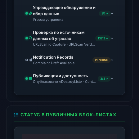
18,
Упреждающее обнаружение и
2026
сбор данных
1/1 ✓
at
Угроза устранена
18:45
Проверка по источникам
UTC.
данных об угрозах
13/13 ✓
URLScan.io Capture · URLScan Verdict · Cloudflare Radar Report
The
latest
Notification Records
PENDING
probe
Complaint Draft Available
returned
Публикация и доступность
HTTP
3/3 ✓
Опубликовано «DestroyList» · Content Observed Unavailable
404
on
Aug
7,
СТАТУС В ПУБЛИЧНЫХ БЛОК-ЛИСТАХ
2026
at
01:06