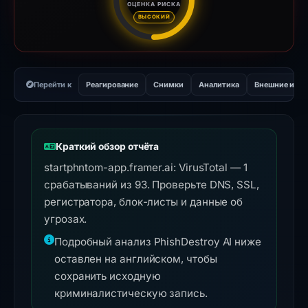
ОЦЕНКА РИСКА
Оценка риска: 55 из 100. Ур
ВЫСОКИЙ
Перейти к
Реагирование
Снимки
Аналитика
Внешние инс
Краткий обзор отчёта
startphntom-app.framer.ai: VirusTotal — 1
срабатываний из 93. Проверьте DNS, SSL,
регистратора, блок-листы и данные об
угрозах.
Подробный анализ PhishDestroy AI ниже
оставлен на английском, чтобы
сохранить исходную
криминалистическую запись.