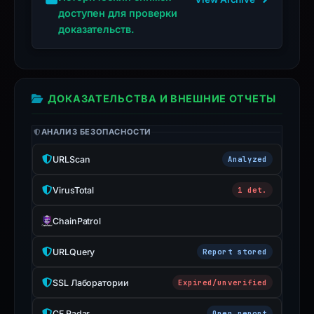
live
доступен для проверки
guarantee.
доказательств.
Avoid
interacting
with
ДОКАЗАТЕЛЬСТВА И ВНЕШНИЕ ОТЧЕТЫ
the
domain;
АНАЛИЗ БЕЗОПАСНОСТИ
submit
an
URLScan
Analyzed
appeal
if
VirusTotal
1 det.
the
report
ChainPatrol
is
URLQuery
Report stored
inaccurate.
SSL Лаборатории
Expired/unverified
CF Radar
Open report