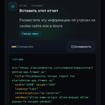
HTML · IFRAME
Вставить этот отчет
Разместите эту информацию об угрозах на
своём сайте или в блоге
READ-ONLY
Копировать
embed.html
<iframe
src
=
"https://phishdestroy.io/ru/embed/domain/start
phntom-app.framer.ai"
title
=
"PhishDestroy threat report for 
startphntom-app.framer.ai"
width
=
"100%"
height
=
"320"
loading
=
"lazy"
referrerpolicy
=
"no-referrer"
sandbox
=
"allow-same-origin allow-popups allow-
popups-to-escape-sandbox"