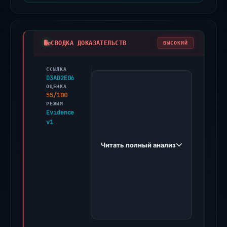
СВОДКА ДОКАЗАТЕЛЬСТВ
ВЫСОКИЙ
ССЫЛКА
PhishDestroy
D3AD2E06
first
ОЦЕНКА
55/100
observed
РЕЖИМ
startphntom-
Evidence
v1
app.framer.ai
on
Читать полный анализ
Dec
26,
2025.
Evidence
score:
55/100
(a