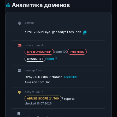
Аналитика доменов
домен
site-20d62lmyo.godaddysites.com
urlscan verdict
ВРЕДОНОСНЫЙ
score 100
PHISHING
BRAND: BT
report ↗
сервер / asn
·
DPS/2.0.0+sha-57bdacc
AS16509
Amazon.com, Inc.
репутация ip
7 reports
ABUSE SCORE 21/100
checked 16.07.2026