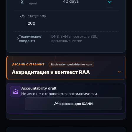
42 days
report
статус http
200
Технические
DNS, SAN в протоколе SSL,
сведения
временные метки
ICANN OVERSIGHT
Registration:
godaddysites.com
Аккредитация и контекст RAA
Accountability draft
Ничего не отправляется автоматически.
Черновик для ICANN