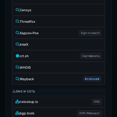
Censys
ThreatFox
Хадсон-Рок
Sign-in search
IntelX
crt.sh
Сертификаты
WHOIS
Wayback
Archived
DNS И СЕТЬ
nslookup.io
DNS
bgp.tools
ASN /Маршрут