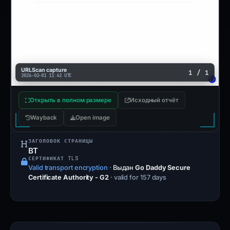
URLScan capture
1 / 1
2026-02-01 11:42 UTC
Открыть в полном размере
Исходный отчёт
Wayback
Open image
ЗАГОЛОВОК СТРАНИЦЫ
BT
СЕРТИФИКАТ TLS
Valid transport encryption
·
Выдан
Go Daddy Secure
Certificate Authority - G2
· valid for 157 days