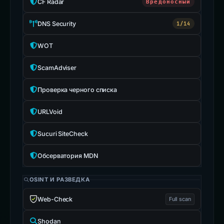
CF Radar
Вредоносный
DNS Security
1/14
WOT
ScamAdviser
Проверка черного списка
URLVoid
Sucuri SiteCheck
Обсерватория MDN
OSINT И РАЗВЕДКА
Web-Check
Full scan
Shodan