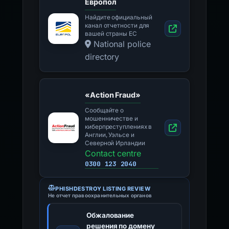
Европол
Найдите официальный
канал отчетности для
вашей страны ЕС
National police
directory
«Action Fraud»
Сообщайте о
мошенничестве и
киберпреступлениях в
Англии, Уэльсе и
Северной Ирландии
Contact centre
0300 123 2040
PHISHDESTROY LISTING REVIEW
Не отчет правоохранительных органов
Обжалование
решения по домену