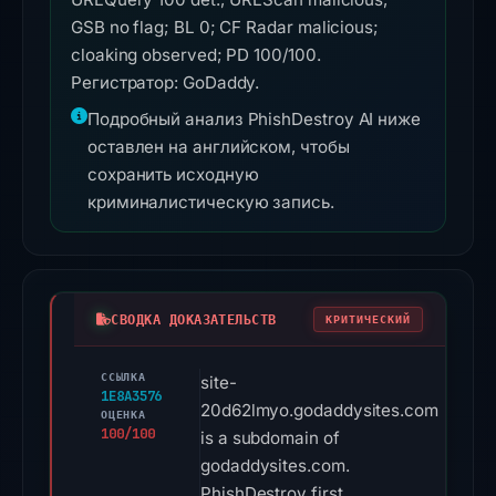
GSB no flag; BL 0; CF Radar malicious;
cloaking observed; PD 100/100.
Регистратор: GoDaddy.
Подробный анализ PhishDestroy AI ниже
оставлен на английском, чтобы
сохранить исходную
криминалистическую запись.
СВОДКА ДОКАЗАТЕЛЬСТВ
КРИТИЧЕСКИЙ
ССЫЛКА
site-
1E8A3576
20d62lmyo.godaddysites.com
ОЦЕНКА
100/100
is a subdomain of
godaddysites.com.
PhishDestroy first