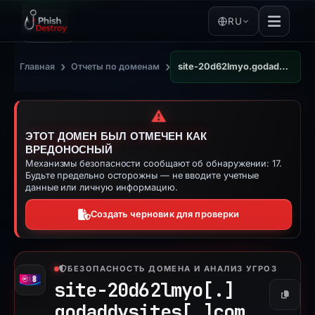
RU
›
›
Главная
Отчеты по доменам
site-20d62lmyo.godaddysites.com
⚠️
ЭТОТ ДОМЕН БЫЛ ОТМЕЧЕН КАК
ВРЕДОНОСНЫЙ
Механизмы безопасности сообщают об обнаружении: 17.
Будьте предельно осторожны — не вводите учетные
данные или личную информацию.
Создать черновик для проверки
БЕЗОПАСНОСТЬ ДОМЕНА И АНАЛИЗ УГРОЗ
site-20d62lmyo[.]
Копиро
godaddysites[.]
com