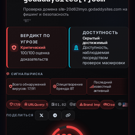
Проверка домена site-20d62lmyo.godaddysites.com на
фишинг и безопасность
“BT”
ДОСТУПНОСТЬ
ВЕРДИКТ ПО
Скрытый ·
УГРОЗЕ
достижимый
Доступность,
Критический
наблюдаемая
100/100 оценка
посредством
доказательств
проверок маскировки
СИГНАЛЫ РИСКА
Последний
Всего обнаружений
Олицетворение
известный
вирусов: 17/91
бренда: BT
активный
17/91 VT
URLQuery: 100 detections
01.02.2026
BT
Brand Impersonation
Cloaking
US
ПОДЕЛИТЬСЯ