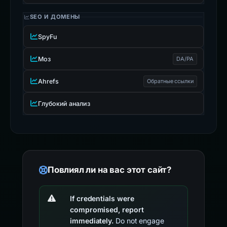
SEO И ДОМЕНЫ
SpyFu
Моз
DA/PA
Ahrefs
Обратные ссылки
Глубокий анализ
Повлиял ли на вас этот сайт?
If credentials were
compromised, report
immediately.
Do not engage