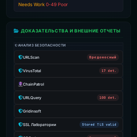
Needs Work
0-49 Poor
ДОКАЗАТЕЛЬСТВА И ВНЕШНИЕ ОТЧЕТЫ
АНАЛИЗ БЕЗОПАСНОСТИ
URLScan
Вредоносный
VirusTotal
17 det.
ChainPatrol
URLQuery
100 det.
Gridinsoft
SSL Лаборатории
Stored TLS valid