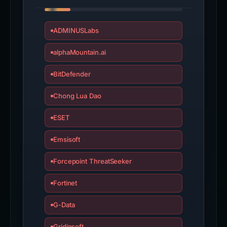
ADMINUSLabs
alphaMountain.ai
BitDefender
Chong Lua Dao
ESET
Emsisoft
Forcepoint ThreatSeeker
Fortinet
G-Data
Gridinsoft