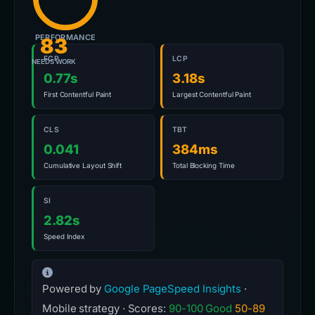
PERFORMANCE
83
FCP
LCP
NEEDS WORK
0.77s
3.18s
First Contentful Paint
Largest Contentful Paint
CLS
TBT
0.041
384ms
Cumulative Layout Shift
Total Blocking Time
SI
2.82s
Speed Index
Powered by
Google PageSpeed Insights
·
Mobile strategy · Scores:
90-100 Good
50-89