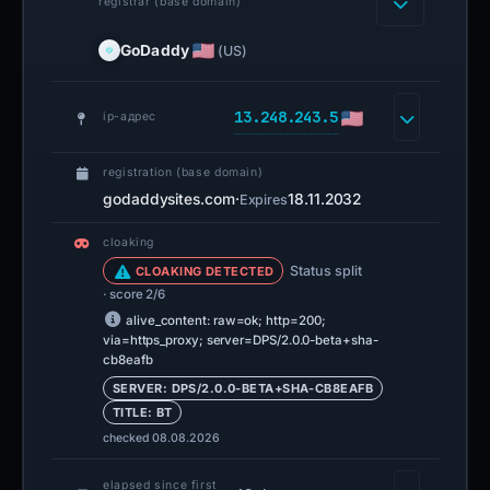
registrar (base domain)
GoDaddy
(US)
13.248.243.5
ip-адрес
registration (base domain)
godaddysites.com
·
18.11.2032
Expires
cloaking
Status split
CLOAKING DETECTED
· score 2/6
alive_content: raw=ok; http=200;
via=https_proxy; server=DPS/2.0.0-beta+sha-
cb8eafb
SERVER: DPS/2.0.0-BETA+SHA-CB8EAFB
TITLE: BT
checked 08.08.2026
elapsed since first