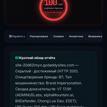
100
/100
ОЦЕНКА РИСКА
Оценка риска: 100 из 100. У
КРИТИЧЕСКИЙ
Перейти к
Реагирование
Снимки
Аналитика
Внешние инс
Краткий обзор отчёта
site-20d62lmyo.godaddysites.com —
Скрытый · достижимый (HTTP 200).
Олицетворение бренда: BT; Тип
мошенничества: Brand Impersonation.
Сводка доказательств: VT 17/91
(ADMINUSLabs, alphaMountain.ai,
BitDefender, Chong Lua Dao, ESET);
URLQuery 100 det.; URLScan malicious;