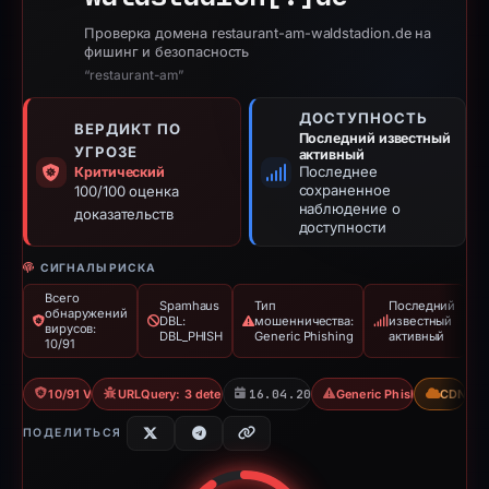
Проверка домена restaurant-am-waldstadion.de на
фишинг и безопасность
“restaurant-am”
ДОСТУПНОСТЬ
ВЕРДИКТ ПО
Последний известный
УГРОЗЕ
активный
Последнее
Критический
сохраненное
100/100 оценка
наблюдение о
доказательств
доступности
СИГНАЛЫ РИСКА
Всего
Spamhaus
Тип
Последний
обнаружений
DBL:
мошенничества:
известный
вирусов:
DBL_PHISH
Generic Phishing
активный
10/91
10/91 VT
URLQuery: 3 detections
16.04.2026
Generic Phishing
CDN
ПОДЕЛИТЬСЯ