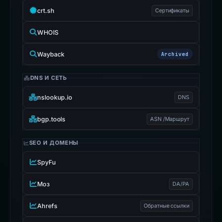
crt.sh
Сертификаты
WHOIS
Wayback
Archived
DNS И СЕТЬ
nslookup.io
DNS
bgp.tools
ASN /Маршрут
SEO И ДОМЕНЫ
SpyFu
Моз
DA/PA
Ahrefs
Обратные ссылки