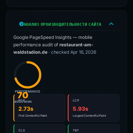
АНАЛИЗ ПРОИЗВОДИТЕЛЬНОСТИ САЙТА
Google PageSpeed Insights — mobile
performance audit of
restaurant-am-
waldstadion.de
· checked Apr 16, 2026
PERFORMANCE
70
FCP
LCP
NEEDS WORK
2.73s
5.93s
First Contentful Paint
Largest Contentful Paint
CLS
TBT