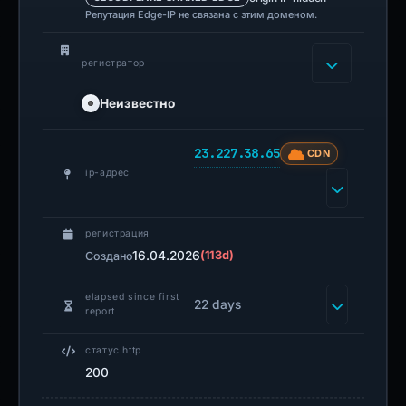
Репутация Edge-IP не связана с этим доменом.
регистратор
Неизвестно
23.227.38.65
CDN
ip-адрес
регистрация
16.04.2026
(113d)
Создано
elapsed since first
22 days
report
статус http
200