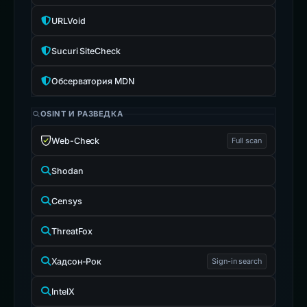
URLVoid
Sucuri SiteCheck
Обсерватория MDN
OSINT И РАЗВЕДКА
Web-Check
Full scan
Shodan
Censys
ThreatFox
Хадсон-Рок
Sign-in search
IntelX