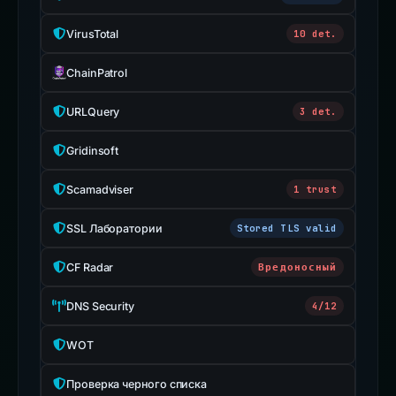
VirusTotal
10 det.
ChainPatrol
URLQuery
3 det.
Gridinsoft
Scamadviser
1 trust
SSL Лаборатории
Stored TLS valid
CF Radar
Вредоносный
DNS Security
4/12
WOT
Проверка черного списка