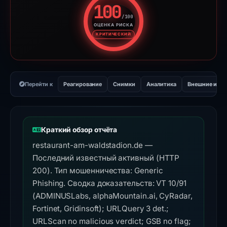
100
/100
ОЦЕНКА РИСКА
Оценка риска: 100 из 100. У
КРИТИЧЕСКИЙ
Перейти к
Реагирование
Снимки
Аналитика
Внешние инс
Краткий обзор отчёта
restaurant-am-waldstadion.de —
Последний известный активный (HTTP
200). Тип мошенничества: Generic
Phishing. Сводка доказательств: VT 10/91
(ADMINUSLabs, alphaMountain.ai, CyRadar,
Fortinet, Gridinsoft); URLQuery 3 det.;
URLScan no malicious verdict; GSB no flag;