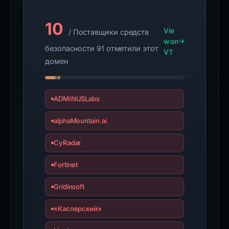
10
Vie
/ Поставщики средств
w on
безопасности 91 отметили этот
VT
домен
ADMINUSLabs
alphaMountain.ai
CyRadar
Fortinet
Gridinsoft
«Касперский»