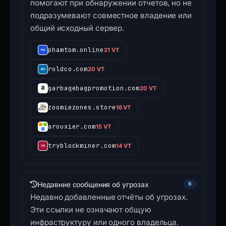
помогают при обнаружении отчетов, но не
подразумевают совместное владение или
общий исходный сервер.
phamtom.online
21 VT
roldco.com
20 VT
garbagebagpromotion.com
20 VT
zoomiezones.store
16 VT
arouxier.com
15 VT
tryblockminer.com
14 VT
Недавние сообщения об угрозах
6
Недавно добавленные отчёты об угрозах.
Эти ссылки не означают общую
инфраструктуру или одного владельца.