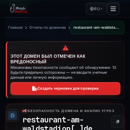
RU
›
›
Главная
Отчеты по доменам
restaurant-am-waldstadion.de
⚠️
ЭТОТ ДОМЕН БЫЛ ОТМЕЧЕН КАК
ВРЕДОНОСНЫЙ
Механизмы безопасности сообщают об обнаружении: 10.
Будьте предельно осторожны — не вводите учетные
данные или личную информацию.
Создать черновик для проверки
БЕЗОПАСНОСТЬ ДОМЕНА И АНАЛИЗ УГРОЗ
restaurant-am-
Копиро
waldstadion[.]
de