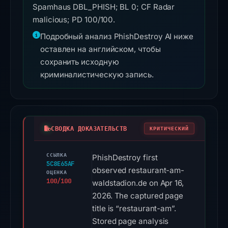
Spamhaus DBL_PHISH; BL 0; CF Radar
malicious; PD 100/100.
Подробный анализ PhishDestroy AI ниже
оставлен на английском, чтобы
сохранить исходную
криминалистическую запись.
СВОДКА ДОКАЗАТЕЛЬСТВ
КРИТИЧЕСКИЙ
ССЫЛКА
PhishDestroy first
5C8E65AF
observed restaurant-am-
ОЦЕНКА
100/100
waldstadion.de on Apr 16,
2026. The captured page
title is “restaurant-am”.
Stored page analysis