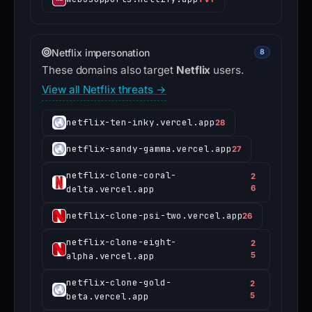
Netflix impersonation
8
These domains also target
Netflix
users.
View all Netflix threats →
netflix-ten-inky.vercel.app
28
netflix-sandy-gamma.vercel.app
27
netflix-clone-coral-
2
delta.vercel.app
6
netflix-clone-psi-two.vercel.app
26
netflix-clone-eight-
2
alpha.vercel.app
5
netflix-clone-gold-
2
beta.vercel.app
5