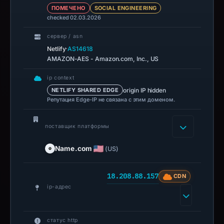
ПОМЕЧЕНО
SOCIAL ENGINEERING
checked 02.03.2026
сервер / asn
·
Netlify
AS14618
AMAZON-AES - Amazon.com, Inc., US
ip context
origin IP hidden
NETLIFY SHARED EDGE
Репутация Edge-IP не связана с этим доменом.
поставщик платформы
Name.com
(US)
18.208.88.157
CDN
ip-адрес
статус http