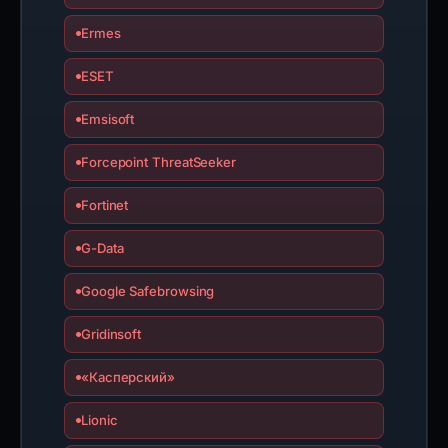
Ermes
ESET
Emsisoft
Forcepoint ThreatSeeker
Fortinet
G-Data
Google Safebrowsing
Gridinsoft
«Касперский»
Lionic