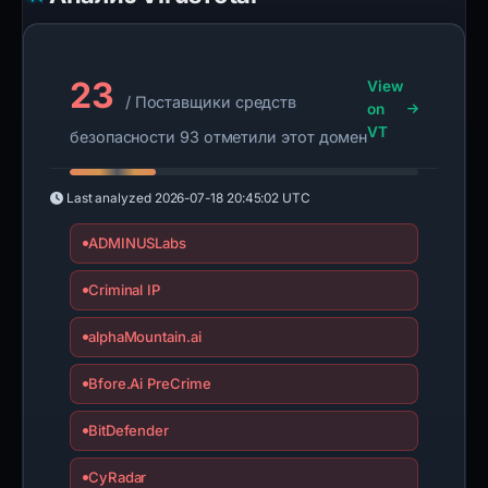
23
View
/ Поставщики средств
on
VT
безопасности 93 отметили этот домен
Last analyzed
2026-07-18 20:45:02 UTC
ADMINUSLabs
Criminal IP
alphaMountain.ai
Bfore.Ai PreCrime
BitDefender
CyRadar