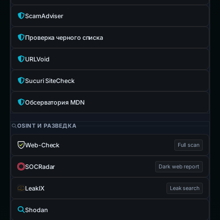
ScamAdviser
Проверка черного списка
URLVoid
Sucuri SiteCheck
Обсерватория MDN
OSINT И РАЗВЕДКА
Web-Check
Full scan
SOCRadar
Dark web report
LeakIX
Leak search
Shodan