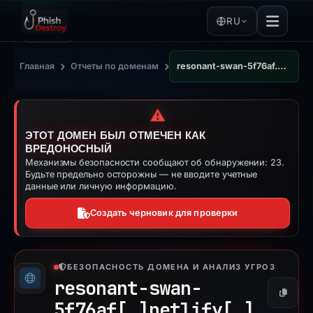
RU
›
›
Главная
Отчеты по доменам
resonant-swan-5f76af.netlify.app
⚠️
ЭТОТ ДОМЕН БЫЛ ОТМЕЧЕН КАК
ВРЕДОНОСНЫЙ
Механизмы безопасности сообщают об обнаружении: 23.
Будьте предельно осторожны — не вводите учетные
данные или личную информацию.
Создать черновик для проверки
БЕЗОПАСНОСТЬ ДОМЕНА И АНАЛИЗ УГРОЗ
resonant-swan-
Копиро
5f76af[.]
netlify[.]