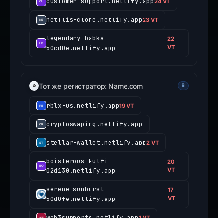
customer-support.netlify.app
24 VT
netflis-clone.netlify.app
23 VT
legendary-babka-
22
50cd0e.netlify.app
VT
Тот же регистратор: Name.com
6
rblx-us.netlify.app
19 VT
cryptoswaping.netlify.app
stellar-wallet.netlify.app
2 VT
boisterous-kulfi-
20
02d130.netlify.app
VT
serene-sunburst-
17
50d0fe.netlify.app
VT
web3supports.netlify.app
1 VT