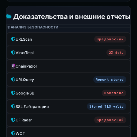
Доказательства и внешние отчеты
АНАЛИЗ БЕЗОПАСНОСТИ
URLScan
Вредоносный
VirusTotal
23 det.
ChainPatrol
URLQuery
Report stored
Google SB
Помечено
SSL Лаборатории
Stored TLS valid
CF Radar
Вредоносный
WOT