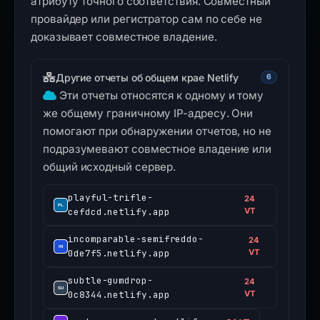
атрибуту точного соответствия. Совместный
провайдер или регистратор сам по себе не
доказывает совместное владение.
Другие отчеты об общем крае Netlify
6
Эти отчеты относятся к одному и тому
же общему граничному IP-адресу. Они
помогают при обнаружении отчетов, но не
подразумевают совместное владение или
общий исходный сервер.
playful-trifle-
24
cefdcd.netlify.app
VT
incomparable-semifreddo-
24
0de7f5.netlify.app
VT
subtle-gumdrop-
24
0c8344.netlify.app
VT