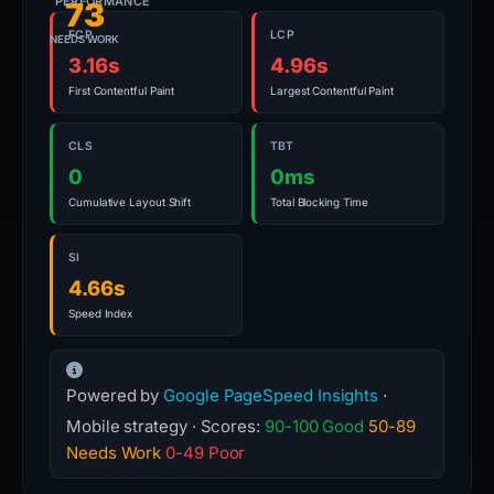
PERFORMANCE
73
FCP
LCP
NEEDS WORK
3.16s
4.96s
First Contentful Paint
Largest Contentful Paint
CLS
TBT
0
0ms
Cumulative Layout Shift
Total Blocking Time
SI
4.66s
Speed Index
Powered by
Google PageSpeed Insights
·
Mobile strategy · Scores:
90-100 Good
50-89
Needs Work
0-49 Poor