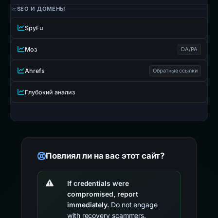
SEO И ДОМЕНЫ
SpyFu
Моз
DA/PA
Ahrefs
Обратные ссылки
Глубокий анализ
Повлиял ли на вас этот сайт?
If credentials were
compromised, report
immediately.
Do not engage
with recovery scammers.