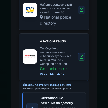
Найдите официальный
канал отчетности для
вашей страны ЕС
National police
directory
«Action Fraud»
Сообщайте о
мошенничестве и
киберпреступлениях в
Англии, Уэльсе и
Северной Ирландии
Contact centre
0300 123 2040
PHISHDESTROY LISTING REVIEW
Не отчет правоохранительных органов
Обжалование
решения по домену