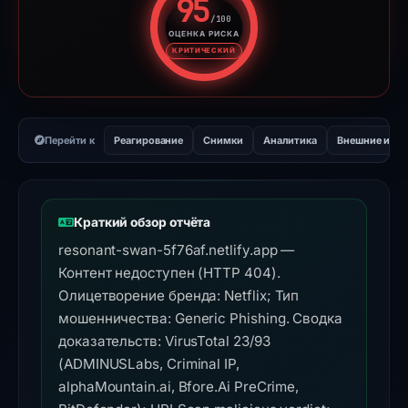
95
/100
ОЦЕНКА РИСКА
Оценка риска: 95 из 100. Ур
КРИТИЧЕСКИЙ
Перейти к
Реагирование
Снимки
Аналитика
Внешние инс
Краткий обзор отчёта
resonant-swan-5f76af.netlify.app —
Контент недоступен (HTTP 404).
Олицетворение бренда: Netflix; Тип
мошенничества: Generic Phishing. Сводка
доказательств: VirusTotal 23/93
(ADMINUSLabs, Criminal IP,
alphaMountain.ai, Bfore.Ai PreCrime,