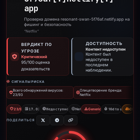
app
Проверка домена resonant-swan-5f76af.netlify.app на
фишинг и безопасность
“Netflix”
ДОСТУПНОСТЬ
ВЕРДИКТ ПО
Контент недоступен
УГРОЗЕ
Контент был
Критический
недоступен в
95/100 оценка
последнем
доказательств
наблюдении.
СИГНАЛЫ РИСКА
Всего обнаружений вирусов:
Олицетворение бренда:
23/93
Netflix
23/93 VT
17.02.2026
Недоступно с 06.03.2026
Netflix
Generic Phishing
16d to unavailable
CDN
ПОДЕЛИТЬСЯ