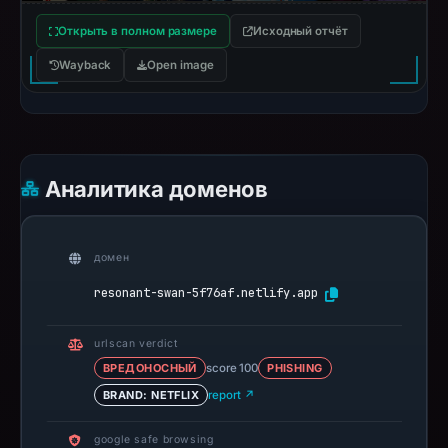
Открыть в полном размере
Исходный отчёт
Wayback
Open image
Аналитика доменов
домен
resonant-swan-5f76af.netlify.app
urlscan verdict
ВРЕДОНОСНЫЙ
score 100
PHISHING
BRAND: NETFLIX
report ↗
google safe browsing