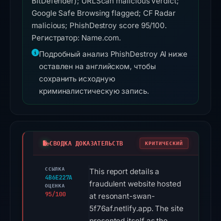
BitDefender); URLScan malicious verdict;
Google Safe Browsing flagged; CF Radar
malicious; PhishDestroy score 95/100.
Регистратор: Name.com.
Подробный анализ PhishDestroy AI ниже
оставлен на английском, чтобы
сохранить исходную
криминалистическую запись.
СВОДКА ДОКАЗАТЕЛЬСТВ
КРИТИЧЕСКИЙ
ССЫЛКА
This report details a
4B6E227A
fraudulent website hosted
ОЦЕНКА
95/100
at resonant-swan-
5f76af.netlify.app. The site
presented itself as the