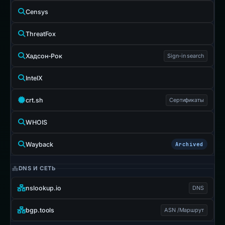
Censys
ThreatFox
Хадсон-Рок
Sign-in search
IntelX
crt.sh
Сертификаты
WHOIS
Wayback
Archived
DNS И СЕТЬ
nslookup.io
DNS
bgp.tools
ASN /Маршрут