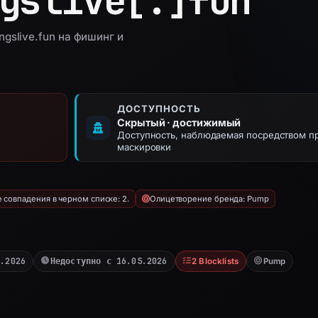
gslive[.]
fun
gslive.fun на фишинг и
ДОСТУПНОСТЬ
Скрытый · достижимый
Доступность, наблюдаемая посредством п
маскировки
совпадения в черном списке: 2.
Олицетворение бренда: Pump
5.2026
Недоступно с 16.05.2026
2 Blocklists
Pump