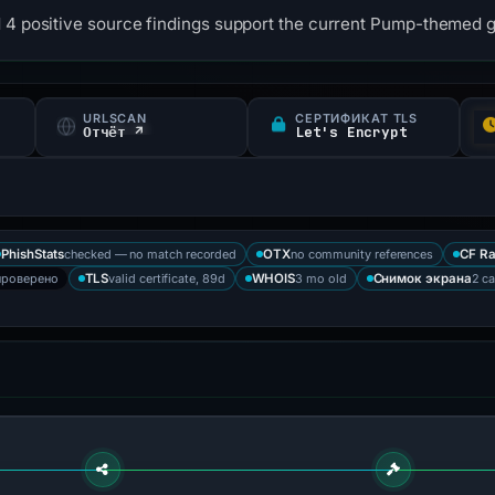
 4 positive source findings support the current Pump-themed ge
URLSCAN
СЕРТИФИКАТ TLS
Отчёт ↗
Let's Encrypt
checked — no match recorded
no community references
PhishStats
OTX
CF R
проверено
valid certificate, 89d
3 mo old
2 ca
TLS
WHOIS
Снимок экрана