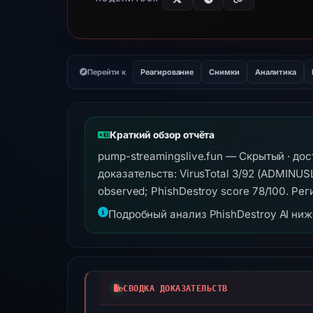
Перейти к
Реагирование
Снимки
Аналитика
Краткий обзор отчёта
pump-streamingslive.fun — Скрытый · до
доказательств: VirusTotal 3/92 (ADMINUSLa
observed; PhishDestroy score 78/100. Рег
Подробный анализ PhishDestroy AI ни
СВОДКА ДОКАЗАТЕЛЬСТВ