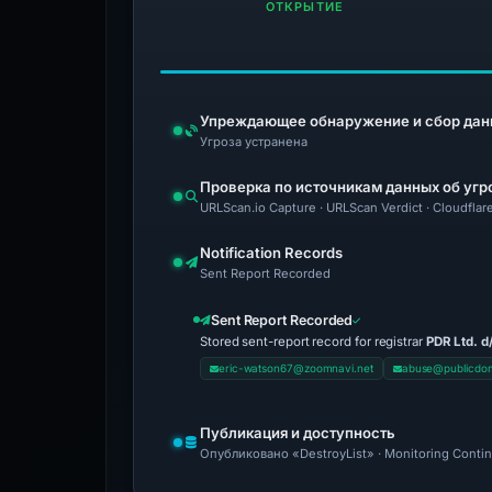
ОТКРЫТИЕ
Упреждающее обнаружение и сбор дан
Угроза устранена
Проверка по источникам данных об угр
URLScan.io Capture · URLScan Verdict · Cloudfla
Notification Records
Sent Report Recorded
Sent Report Recorded
Stored sent-report record for registrar
PDR Ltd. d
eric-watson67@zoomnavi.net
abuse@publicdom
Публикация и доступность
Опубликовано «DestroyList» · Monitoring Conti