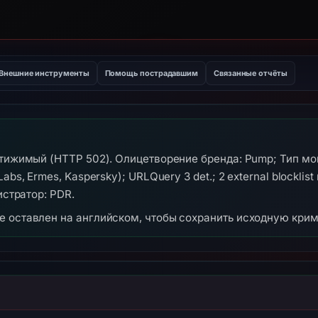
Внешние инструменты
Помощь пострадавшим
Связанные отчёты
стижимый (HTTP 502). Олицетворение бренда: Pump; Тип мош
bs, Ermes, Kaspersky); URLQuery 3 det.; 2 external blocklis
истратор: PDR.
же оставлен на английском, чтобы сохранить исходную кри