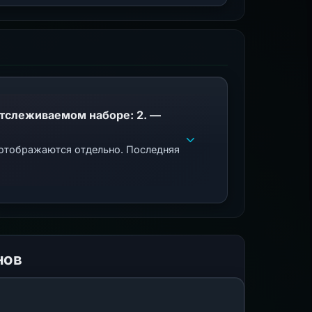
PhishDestroy указывает этот домен; совпадения общедоступного черного списка в отслеживаемом наборе: 2. —
 отображаются отдельно. Последняя
нов