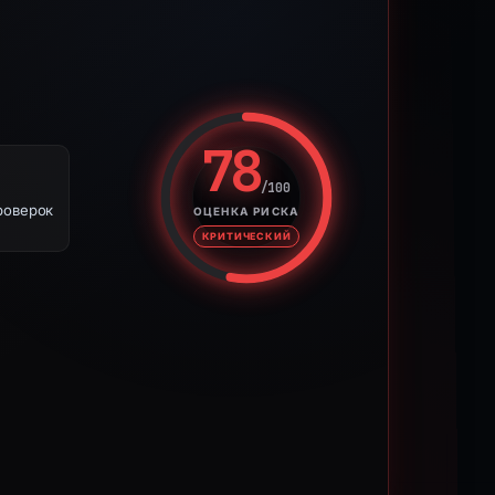
78
/100
Оценка риска: 78 из 100. Ур
роверок
ОЦЕНКА РИСКА
КРИТИЧЕСКИЙ