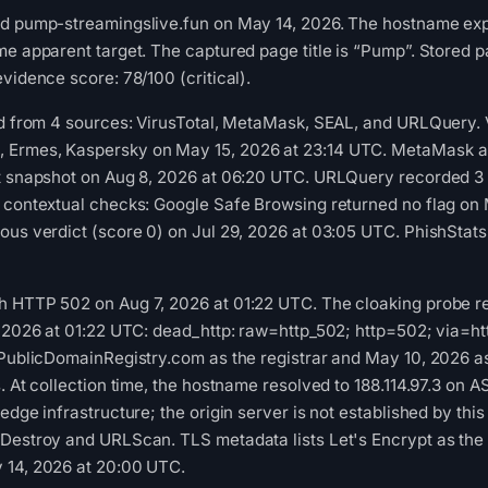
ed pump-streamingslive.fun on May 14, 2026. The hostname expl
me apparent target. The captured page title is “Pump”. Stored p
vidence score: 78/100 (critical).
red from 4 sources: VirusTotal, MetaMask, SEAL, and URLQuery.
Ermes, Kaspersky on May 15, 2026 at 23:14 UTC. MetaMask an
st snapshot on Aug 8, 2026 at 06:20 UTC. URLQuery recorded 3
d contextual checks: Google Safe Browsing returned no flag o
ous verdict (score 0) on Jul 29, 2026 at 03:05 UTC. PhishStat
h HTTP 502 on Aug 7, 2026 at 01:22 UTC. The cloaking probe r
, 2026 at 01:22 UTC: dead_http: raw=http_502; http=502; via=htt
 PublicDomainRegistry.com as the registrar and May 10, 2026 as
. At collection time, the hostname resolved to 188.114.97.3 on A
edge infrastructure; the origin server is not established by th
Destroy and URLScan. TLS metadata lists Let's Encrypt as the ce
 14, 2026 at 20:00 UTC.