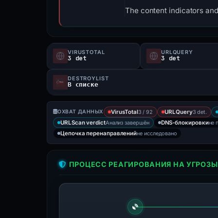
The content indicators and
VIRUSTOTAL
URLQUERY
3 det
3 det
DESTROYLIST
В списке
3 / 92
3 det.
ОХВАТ ДАННЫХ
VirusTotal
URLQuery
Анализ завершён
не 
URLScan verdict
DNS-блокировки
не исследовано
Цепочка перенаправлений
ПРОЦЕСС РЕАГИРОВАНИЯ НА УГРОЗЫ