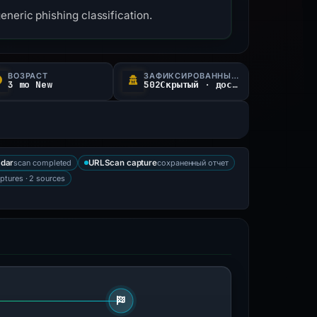
neric phishing classification.
ВОЗРАСТ
ЗАФИКСИРОВАННЫЙ СТАТУС
3 mo New
502Скрытый · достижимый
scan completed
сохраненный отчет
adar
URLScan capture
ptures · 2 sources