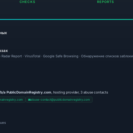
CHECKS
REPORTS
ных
озах
re Radar Report · VirusTotal · Google Safe Browsing · Обнаружение списков заблок
/b/a PublicDomainRegistry.com
, hosting provider, 3 abuse contacts
ainregistry.com
abuse-contact@publicdomainregistry.com
nues