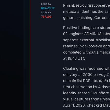
ССЫЛКА
PhishDestroy first observ
D8269E52
metadata identifies the sa
ОЦЕНКА
78/100
generic phishing. Current e
Positive findings are sto
92 engines: ADMINUSLabs, 
separate external-blockli
retained. Non-positive an
completed without a malici
at 19:46 UTC.
Cloaking was recorded wit
delivery at 2/100 on Aug 7
domain list PDR Ltd. d/b/a
first observation by 4 days
identify shared Cloudflare 
visual captures from Phish
Aug 11, 2026; checked May