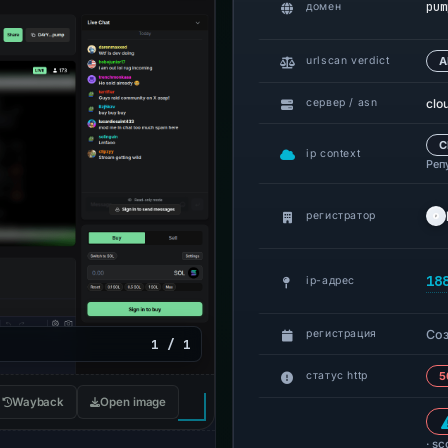
pum
домен
urlscan verdict
А
clo
сервер / asn
C
ip context
Реп
регистратор
18
ip-адрес
Со
регистрация
1 / 1
статус http
5
Wayback
Open image
· sc