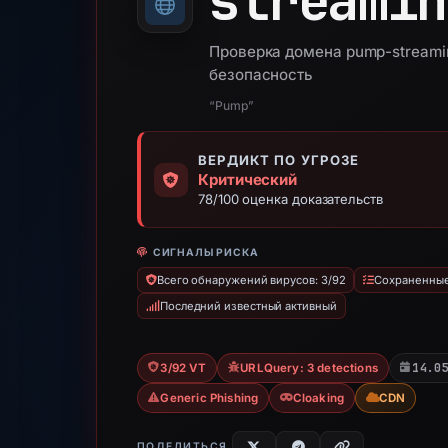
streamin
Проверка домена pump-streamin
безопасность
“Pump”
ВЕРДИКТ ПО УГРОЗЕ
Критический
78/100 оценка доказательств
СИГНАЛЫ РИСКА
Всего обнаружений вирусов: 3/92
Сохраненные 
Последний известный активный
14.0
3/92 VT
URLQuery: 3 detections
Generic Phishing
Cloaking
CDN
ПОДЕЛИТЬСЯ