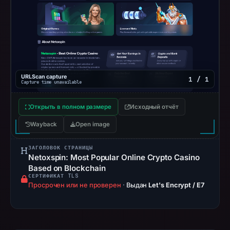
Apr
20,
2026
at
12:36
UTC.
URLScan capture
1 / 1
Capture time unavailable
Spamhaus
DBL
Открыть в полном размере
Исходный отчёт
recorded
no
Wayback
Open image
positive
result
ЗАГОЛОВОК СТРАНИЦЫ
Netoxspin: Most Popular Online Crypto Casino
on
Based on Blockchain
Jul
СЕРТИФИКАТ TLS
Просрочен или не проверен
·
Выдан
Let's Encrypt / E7
13,
2026
at
18:35