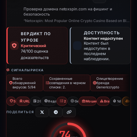
Проверка домена netoxspin.com на фишинг и
безопасность
“Netoxspin: Most Popular Online Crypto Casino Based on Blockchain”
ДОСТУПНОСТЬ
ВЕРДИКТ ПО
Контент недоступен
УГРОЗЕ
Контент был
Критический
недоступен в
74/100 оценка
последнем
доказательств
наблюдении.
СИГНАЛЫ РИСКА
Всего
Сохраненные
Олицетворение
обнаружений
совпадения в черном
бренда:
вирусов: 5/94
списке: 2.
Genericcrypto
5/94 VT
URLQuery: 2 detections
20.04.2026
Недоступно с 22.04.2026
2 Blocklists
Genericcrypto
Мошенничество с азартными
Brand Impersonatio
1d to unavai
CDN
ПОДЕЛИТЬСЯ
74