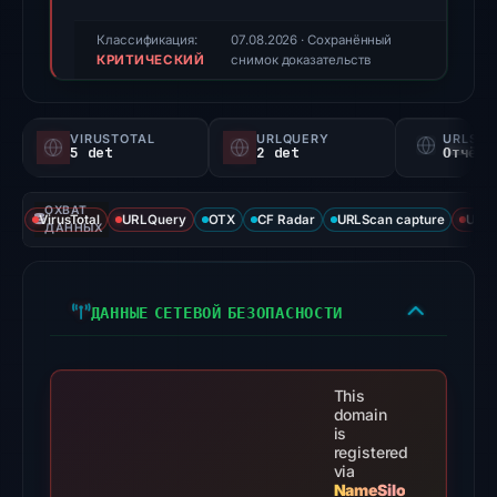
triage
score,
Классификация:
07.08.2026
· Сохранённый
КРИТИЧЕСКИЙ
not
снимок доказательств
a
probability).
VIRUSTOTAL
URLQUERY
URLSC
5 det
2 det
Отчёт 
Threat
signals:
ОХВАТ
5
VirusTotal
URLQuery
OTX
CF Radar
URLScan capture
URLS
ДАННЫХ
of
94
VirusTotal
ДАННЫЕ СЕТЕВОЙ БЕЗОПАСНОСТИ
engines
flagged
the
This
domain
domain
is
on
registered
Jun
via
NameSilo
26,