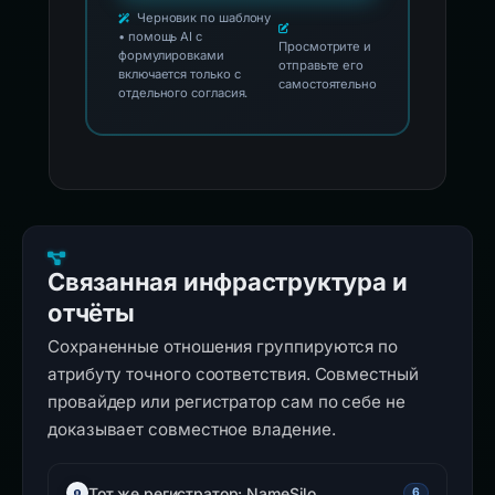
Черновик по шаблону
• помощь AI с
Просмотрите и
формулировками
отправьте его
включается только с
самостоятельно
отдельного согласия.
Связанная инфраструктура и
отчёты
Сохраненные отношения группируются по
атрибуту точного соответствия. Совместный
провайдер или регистратор сам по себе не
доказывает совместное владение.
Тот же регистратор: NameSilo
6