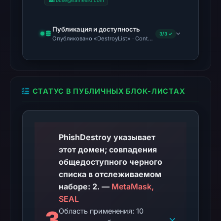
abuse@namesilo.com
was
unavailable
Публикация и доступность
at
3/3 ✓
Опубликовано «DestroyList» · Content Observed Unavailable
the
checked
location.
This
СТАТУС В ПУБЛИЧНЫХ БЛОК-ЛИСТАХ
does
not
establish
the
PhishDestroy указывает
cause.
этот домен; совпадения
общедоступного черного
Other
списка в отслеживаемом
observations:
наборе: 2. —
MetaMask,
Google
SEAL
Safe
3
Область применения: 10
Browsing