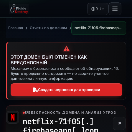
RU
›
›
Главная
Отчеты по доменам
netflix-71f05.firebaseapp.com
⚠️
ЭТОТ ДОМЕН БЫЛ ОТМЕЧЕН КАК
ВРЕДОНОСНЫЙ
Механизмы безопасности сообщают об обнаружении: 16.
Будьте предельно осторожны — не вводите учетные
данные или личную информацию.
Создать черновик для проверки
БЕЗОПАСНОСТЬ ДОМЕНА И АНАЛИЗ УГРОЗ
netflix-71f05[.]
Копиро
firebaseapp[.]
com