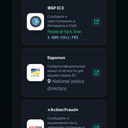
ФБР IC3
Сообщите о
преступлениях в
Интернете в США
Federal tips line
1-800-CALL-FBI
Европол
Найдите официальный
канал отчетности для
вашей страны ЕС
National police
directory
«Action Fraud»
Сообщайте о
мошенничестве и
киберпреступлениях в