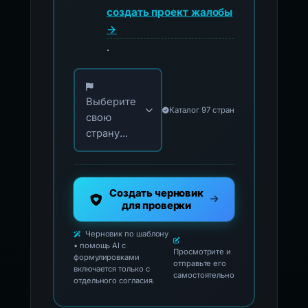
создать проект жалобы
→
.
Выберите свою страну для официальных ко
Выберите
Каталог 97 стран
свою
страну...
Создать черновик
для проверки
Черновик по шаблону
• помощь AI с
Просмотрите и
формулировками
отправьте его
включается только с
самостоятельно
отдельного согласия.