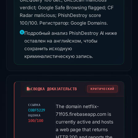
verdict; Google Safe Browsing flagged; CF
Radar malicious; PhishDestroy score
100/100. Регистратор: Google Domains.
Подробный анализ PhishDestroy AI ниже
оставлен на английском, чтобы
сохранить исходную
криминалистическую запись.
СВОДКА ДОКАЗАТЕЛЬСТВ
КРИТИЧЕСКИЙ
ССЫЛКА
The domain netflix-
C0BF5229
71f05.firebaseapp.com is
ОЦЕНКА
100/100
currently active and hosts
a web page that returns
HTTP 200 and reports the