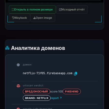
Открыть в полном размере
Исходный отчёт
Wayback
Open image
Аналитика доменов
домен
netflix-71f05.firebaseapp.com
urlscan verdict
ВРЕДОНОСНЫЙ
score 100
PHISHING
BRAND: NETFLIX
report ↗
google safe browsing