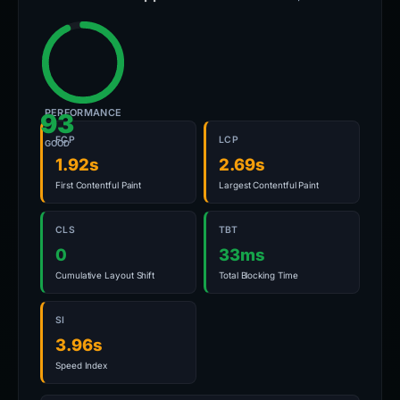
PERFORMANCE
93
FCP
LCP
GOOD
1.92s
2.69s
First Contentful Paint
Largest Contentful Paint
CLS
TBT
0
33ms
Cumulative Layout Shift
Total Blocking Time
SI
3.96s
Speed Index