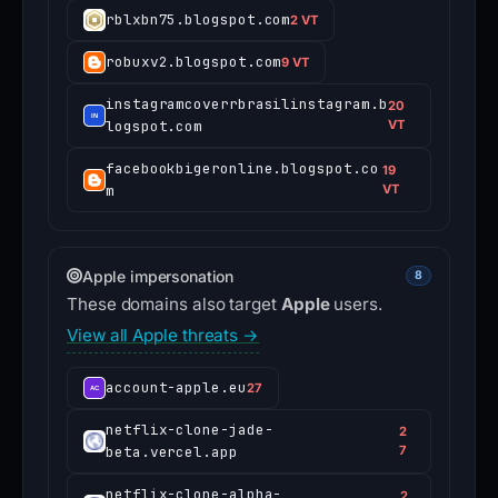
rblxbn75.blogspot.com
2 VT
robuxv2.blogspot.com
9 VT
instagramcoverrbrasilinstagram.b
20
logspot.com
VT
facebookbigeronline.blogspot.co
19
m
VT
Apple impersonation
8
These domains also target
Apple
users.
View all Apple threats →
account-apple.eu
27
netflix-clone-jade-
2
beta.vercel.app
7
netflix-clone-alpha-
2