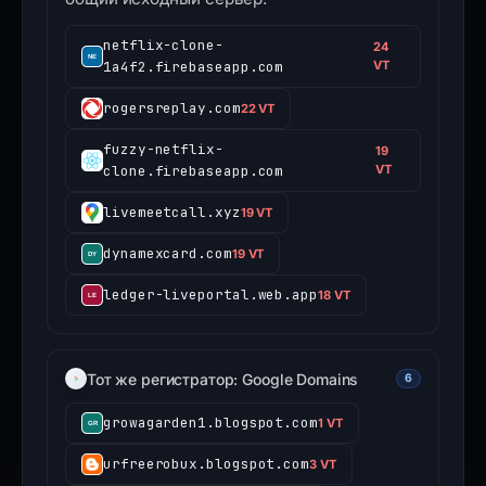
netflix-clone-
24
1a4f2.firebaseapp.com
VT
rogersreplay.com
22 VT
fuzzy-netflix-
19
clone.firebaseapp.com
VT
livemeetcall.xyz
19 VT
dynamexcard.com
19 VT
ledger-liveportal.web.app
18 VT
Тот же регистратор: Google Domains
6
growagarden1.blogspot.com
1 VT
urfreerobux.blogspot.com
3 VT