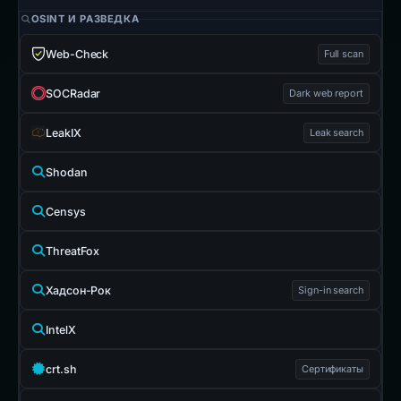
OSINT И РАЗВЕДКА
Web-Check
Full scan
SOCRadar
Dark web report
LeakIX
Leak search
Shodan
Censys
ThreatFox
Хадсон-Рок
Sign-in search
IntelX
crt.sh
Сертификаты