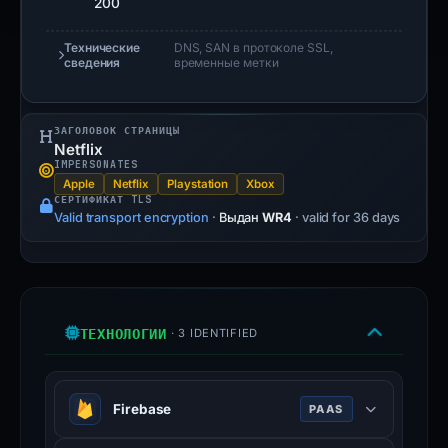
200
Технические
DNS, SAN в протоколе SSL,
сведения
временные метки
ЗАГОЛОВОК СТРАНИЦЫ
Netflix
IMPERSONATES
Apple
Netflix
Playstation
Xbox
СЕРТИФИКАТ TLS
Valid transport encryption
·
Выдан
WR4
· valid for 36 days
ТЕХНОЛОГИИ
· 3 IDENTIFIED
Firebase
PAAS