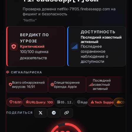
Проверка домена netflix-71f05.firebaseapp.com на
фишинг и безопасность
“Netflix”
ДОСТУПНОСТЬ
ВЕРДИКТ ПО
Последний известный
УГРОЗЕ
активный
Последнее
Критический
сохраненное
100/100 оценка
наблюдение о
доказательств
доступности
СИГНАЛЫ РИСКА
Последний
Всего обнаружений
Олицетворение
известный
вирусов: 16/91
бренда: Apple
активный
16/91 VT
URLQuery: 100 detections
05.12.2025
Apple
Tech Support Scam
CDN
ПОДЕЛИТЬСЯ