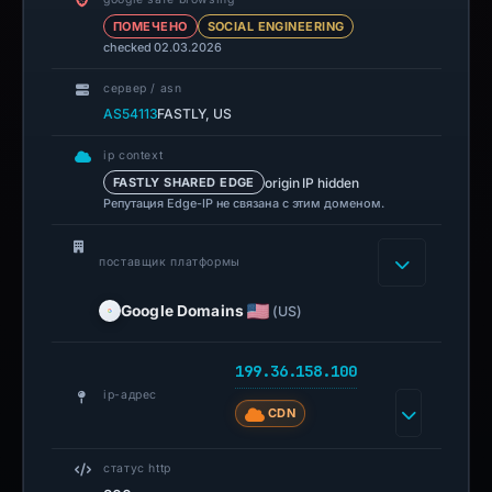
ПОМЕЧЕНО
SOCIAL ENGINEERING
checked 02.03.2026
сервер / asn
AS54113
FASTLY, US
ip context
origin IP hidden
FASTLY SHARED EDGE
Репутация Edge-IP не связана с этим доменом.
поставщик платформы
Google Domains
(US)
199.36.158.100
ip-адрес
CDN
статус http