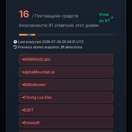
16
View
/ Поставщики средств
on VT
безопасности 91 отметили этот домен
Last analyzed
2026-07-26 05:04:31 UTC
Previous stored snapshot:
21
detections
ADMINUSLabs
alphaMountain.ai
BitDefender
Chong Lua Dao
ESET
Emsisoft