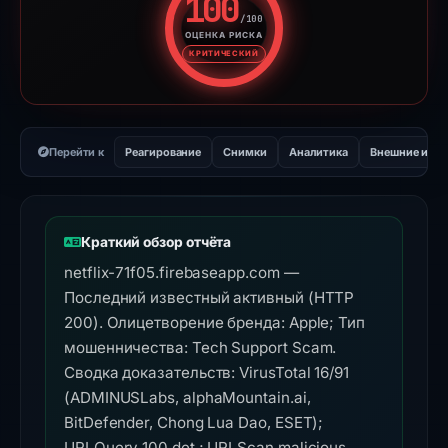
100
/100
ОЦЕНКА РИСКА
Оценка риска: 100 из 100. У
КРИТИЧЕСКИЙ
Перейти к
Реагирование
Снимки
Аналитика
Внешние инс
Краткий обзор отчёта
netflix-71f05.firebaseapp.com —
Последний известный активный (HTTP
200). Олицетворение бренда: Apple; Тип
мошенничества: Tech Support Scam.
Сводка доказательств: VirusTotal 16/91
(ADMINUSLabs, alphaMountain.ai,
BitDefender, Chong Lua Dao, ESET);
URLQuery 100 det.; URLScan malicious