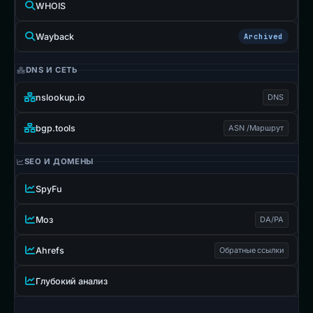
WHOIS
Wayback
Archived
DNS И СЕТЬ
nslookup.io
DNS
bgp.tools
ASN /Маршрут
SEO И ДОМЕНЫ
SpyFu
Моз
DA/PA
Ahrefs
Обратные ссылки
Глубокий анализ