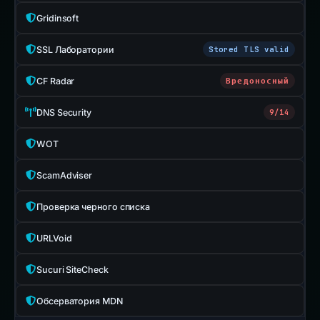
Gridinsoft
SSL Лаборатории
Stored TLS valid
CF Radar
Вредоносный
DNS Security
9/14
WOT
ScamAdviser
Проверка черного списка
URLVoid
Sucuri SiteCheck
Обсерватория MDN