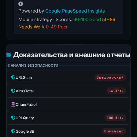
Powered by
Google PageSpeed Insights
·
Mobile strategy · Scores:
90-100 Good
50-89
Needs Work
0-49 Poor
Доказательства и внешние отчеты
АНАЛИЗ БЕЗОПАСНОСТИ
URLScan
Вредоносный
VirusTotal
16 det.
ChainPatrol
URLQuery
100 det.
Google SB
Помечено