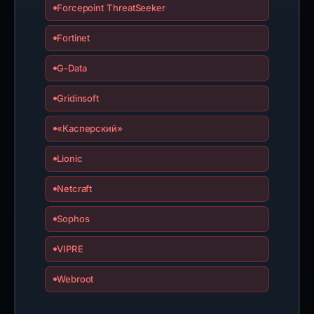
Forcepoint ThreatSeeker
Fortinet
G-Data
Gridinsoft
«Касперский»
Lionic
Netcraft
Sophos
VIPRE
Webroot