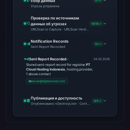
сбор данных
1/1 ✓
available;
Угроза устранена
current
Проверка по источникам
reachability
данных об угрозах
13/13 ✓
is
URLScan.io Capture · URLScan Verdict · Cloudflare Radar Report 
unverified.
Notification Records
1/1 ✓
Other
Sent Report Recorded
observations:
Sent Report Recorded
24.02.2026
No
Stored sent-report record for registrar
PT
external
Cloud Hosting Indonesia
, hosting provider,
1 abuse contact
blocklist
abuse@digitalocean.com
matches
were
recorded
Публикация и доступность
3/3 ✓
Опубликовано «DestroyList» · Content Observed Unavailable
in
the
snapshot
from