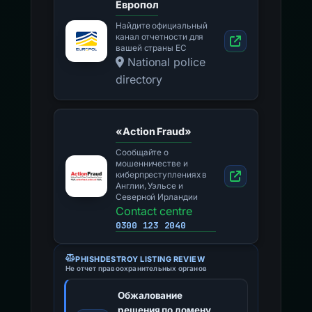
Европол
Найдите официальный
канал отчетности для
вашей страны ЕС
National police
directory
«Action Fraud»
Сообщайте о
мошенничестве и
киберпреступлениях в
Англии, Уэльсе и
Северной Ирландии
Contact centre
0300 123 2040
PHISHDESTROY LISTING REVIEW
Не отчет правоохранительных органов
Обжалование
решения по домену