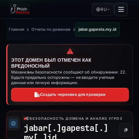
RU
›
›
Главная
Отчеты по доменам
jabar.gapesta.my.id
⚠️
ЭТОТ ДОМЕН БЫЛ ОТМЕЧЕН КАК
ВРЕДОНОСНЫЙ
Механизмы безопасности сообщают об обнаружении: 22.
Будьте предельно осторожны — не вводите учетные
данные или личную информацию.
Создать черновик для проверки
БЕЗОПАСНОСТЬ ДОМЕНА И АНАЛИЗ УГРОЗ
jabar[.]
gapesta[.]
Копиро
my[.]
id