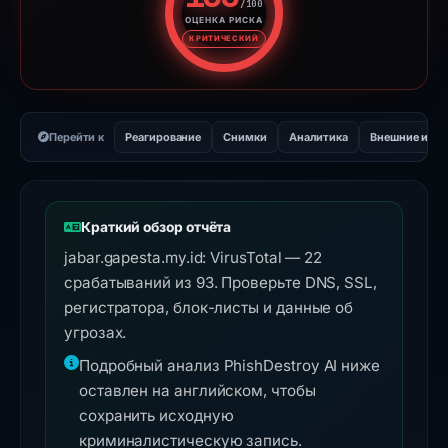
/100
ОЦЕНКА РИСКА
Оценка риска: 100 из 100. У
КРИТИЧЕСКИЙ
Перейти к
Реагирование
Снимки
Аналитика
Внешние инс
Краткий обзор отчёта
jabar.gapesta.my.id: VirusTotal — 22
срабатываний из 93. Проверьте DNS, SSL,
регистратора, блок-листы и данные об
угрозах.
Подробный анализ PhishDestroy AI ниже
оставлен на английском, чтобы
сохранить исходную
криминалистическую запись.