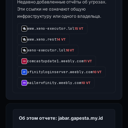
Недавно добавленные отчёты об угрозах.
Эти ссылки не означают общую
инфраструктуру или одного владельца.
www.xeno-executor.lol
15 VT
www.xeno.rest
14 VT
xeno-executor.lol
16 VT
comcastupdate1.weebly.com
11 VT
xfinityloginserver.weebly.com
10 VT
mailerxfinity.weebly.com
10 VT
Об этом отчете: jabar.gapesta.my.id