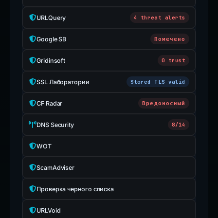
URLQuery
4 threat alerts
Google SB
Помечено
Gridinsoft
0 trust
SSL Лаборатории
Stored TLS valid
CF Radar
Вредоносный
DNS Security
8/14
WOT
ScamAdviser
Проверка черного списка
URLVoid