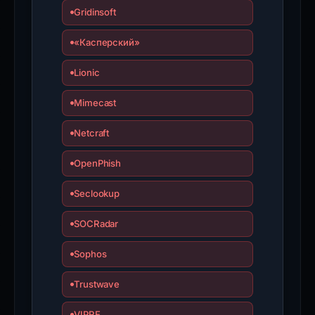
Gridinsoft
«Касперский»
Lionic
Mimecast
Netcraft
OpenPhish
Seclookup
SOCRadar
Sophos
Trustwave
VIPRE