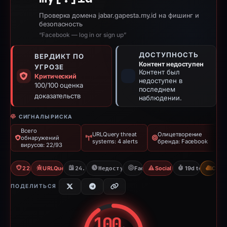
Проверка домена jabar.gapesta.my.id на фишинг и
безопасность
“Facebook — log in or sign up”
ДОСТУПНОСТЬ
ВЕРДИКТ ПО
Контент недоступен
УГРОЗЕ
Контент был
Критический
недоступен в
100/100 оценка
последнем
доказательств
наблюдении.
СИГНАЛЫ РИСКА
Всего
URLQuery threat
Олицетворение
обнаружений
systems: 4 alerts
бренда: Facebook
вирусов: 22/93
22/93 VT
URLQuery: 4 threat alerts
24.02.2026
Недоступно с 15.03.2026
Facebook
Social Media Phishing
19d to unavaila
CDN
ПОДЕЛИТЬСЯ
100