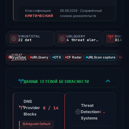
triage
score,
Классификация:
06.08.2026
· Сохранённый
КРИТИЧЕСКИЙ
not
снимок доказательств
a
probability).
VIRUSTOTAL
URLQUERY
DNS SE
22 det
4 threat alerts
814/
Threat
signals:
ОХВАТ
22
VirusTotal
URLQuery
OTX
CF Radar
URLScan capture
URLS
ДАННЫХ
of
93
VirusTotal
ДАННЫЕ СЕТЕВОЙ БЕЗОПАСНОСТИ
engines
flagged
the
DNS
Threat
domain
8 / 14
Provider
Detection
4 alerts
Blocks
on
Systems
Feb
Adguard Default