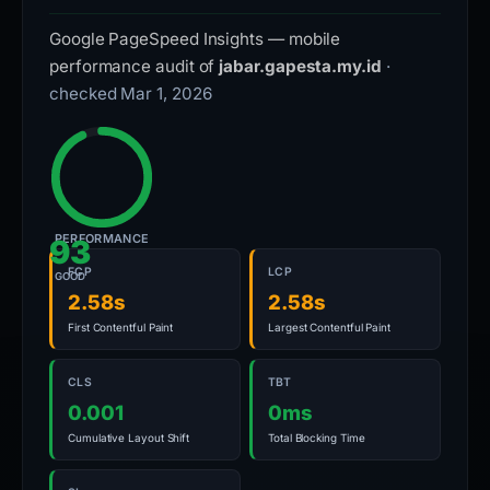
Google PageSpeed Insights — mobile
performance audit of
jabar.gapesta.my.id
·
checked Mar 1, 2026
PERFORMANCE
93
FCP
LCP
GOOD
2.58s
2.58s
First Contentful Paint
Largest Contentful Paint
CLS
TBT
0.001
0ms
Cumulative Layout Shift
Total Blocking Time