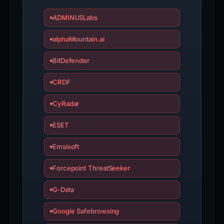
ADMINUSLabs
alphaMountain.ai
BitDefender
CRDF
CyRadar
ESET
Emsisoft
Forcepoint ThreatSeeker
G-Data
Google Safebrowsing