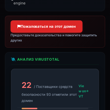
with
and low resource usage.
engine
the
domain;
submit
an
Пожаловаться на этот домен
appeal
Предоставьте доказательства и помогите защитить
if
других
the
report
is
АНАЛИЗ VIRUSTOTAL
inaccurate.
22
Vie
/ Поставщики средств
w on
безопасности 93 отметили этот
VT
домен