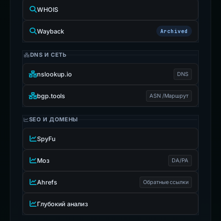
WHOIS
Wayback
Archived
DNS И СЕТЬ
nslookup.io
DNS
bgp.tools
ASN /Маршрут
SEO И ДОМЕНЫ
SpyFu
Моз
DA/PA
Ahrefs
Обратные ссылки
Глубокий анализ