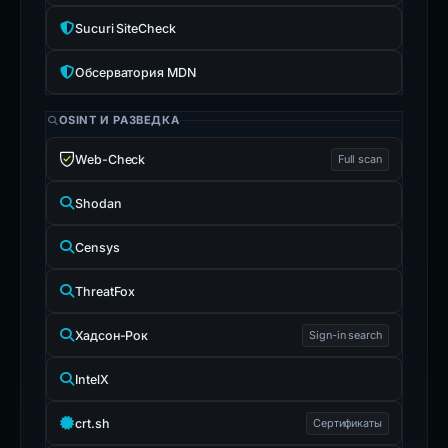
Sucuri SiteCheck
Обсерватория MDN
OSINT И РАЗВЕДКА
Web-Check
Full scan
Shodan
Censys
ThreatFox
Хадсон-Рок
Sign-in search
IntelX
crt.sh
Сертификаты