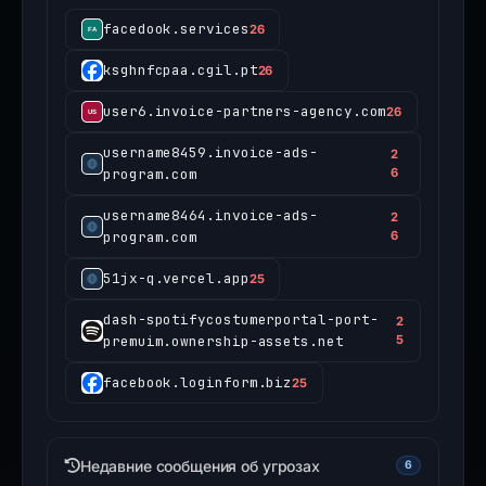
facedook.services
26
ksghnfcpaa.cgil.pt
26
user6.invoice-partners-agency.com
26
username8459.invoice-ads-
2
program.com
6
username8464.invoice-ads-
2
program.com
6
51jx-q.vercel.app
25
dash-spotifycostumerportal-port-
2
premuim.ownership-assets.net
5
facebook.loginform.biz
25
Недавние сообщения об угрозах
6