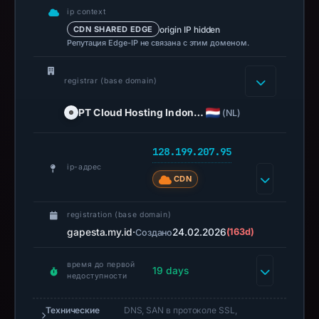
registrar
ip context
PT
origin IP hidden
CDN SHARED EDGE
Cloud
Репутация Edge-IP не связана с этим доменом.
Hosting
Indonesia,
registrar (base domain)
IP
PT Cloud Hosting Indon…
(NL)
address
128.199.207.95,
registration
128.199.207.95
date
ip-адрес
CDN
Feb
24,
registration (base domain)
2026,
gapesta.my.id
·
24.02.2026
(163d)
Создано
apparent
target
время до первой
19 days
Facebook.
недоступности
Infrastructure
details
Технические
DNS, SAN в протоколе SSL,