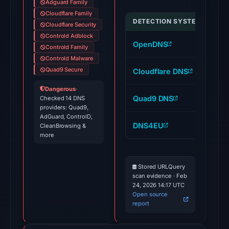
25,
Adguard Family
2026
Cloudflare Family
DETECTION SYSTEM
IND
Cloudflare Security
at
Controld Adblock
00:01
OpenDNS
ja
Controld Family
UTC.
Controld Malware
Google
Quad9 Secure
Cloudflare DNS
ja
Safe
Browsing
Dangerous
·
Quad9 DNS
ja
Checked 14 DNS
flagged
providers: Quad9,
the
AdGuard, ControlD,
DNS4EU
ja
CleanBrowsing &
domain
more
on
Feb
25,
Stored URLQuery
scan evidence · Feb
2026
24, 2026 14:17 UTC
at
Open source
20:32
report
UTC.