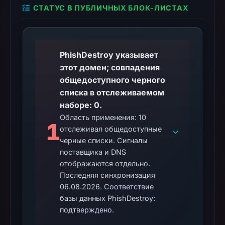
Aug
СТАТУС В ПУБЛИЧНЫХ БЛОК-ЛИСТАХ
6,
2026
at
PhishDestroy указывает
18:20
этот домен; совпадения
UTC.
общедоступного черного
AlienVault
списка в отслеживаемом
OTX
наборе: 0.
recorded
Область применения: 10
0
1
отслеживал общедоступные
community
черные списки. Сигналы
pulse
поставщика и DNS
references
отображаются отдельно.
on
Последняя синхронизация
Mar
06.08.2026. Соответствие
1,
базы данных PhishDestroy:
2026
подтверждено.
at