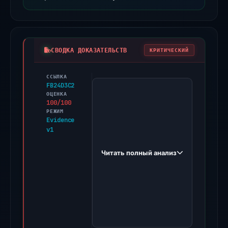
СВОДКА ДОКАЗАТЕЛЬСТВ
КРИТИЧЕСКИЙ
ССЫЛКА
PhishDestroy
FB24D3C2
first
ОЦЕНКА
100/100
observed
РЕЖИМ
jabar.gapesta.my.id
Evidence
v1
on
Feb
Читать полный анализ
24,
2026.
Evidence
score:
100/100
(a