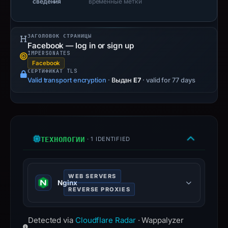
сведения
временные метки
may
have
changed
ЗАГОЛОВОК СТРАНИЦЫ
since
Facebook — log in or sign up
IMPERSONATES
collection.
Facebook
СЕРТИФИКАТ TLS
This
Valid transport encryption
·
Выдан
E7
· valid for 77 days
report
summarizes
time-
bound
ТЕХНОЛОГИИ
· 1 IDENTIFIED
observations,
not
a
WEB SERVERS
live
Nginx
REVERSE PROXIES
guarantee.
Avoid
High-performance HTTP server and
interacting
Detected via
Cloudflare Radar
· Wappalyzer
reverse proxy, known for stability