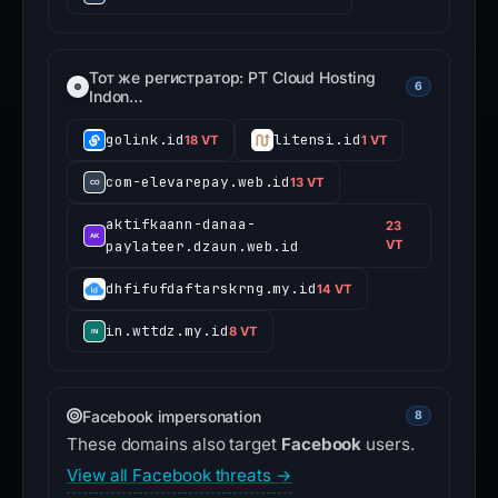
Тот же регистратор: PT Cloud Hosting
6
Indon…
golink.id
litensi.id
18 VT
1 VT
com-elevarepay.web.id
13 VT
aktifkaann-danaa-
23
paylateer.dzaun.web.id
VT
dhfifufdaftarskrng.my.id
14 VT
in.wttdz.my.id
8 VT
Facebook impersonation
8
These domains also target
Facebook
users.
View all Facebook threats →