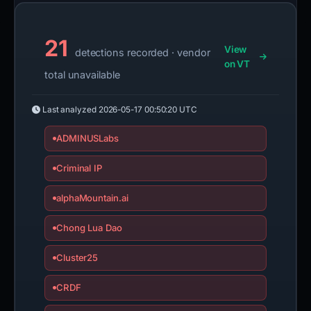
21
View
detections recorded · vendor
on VT
total unavailable
Last analyzed
2026-05-17 00:50:20 UTC
ADMINUSLabs
Criminal IP
alphaMountain.ai
Chong Lua Dao
Cluster25
CRDF