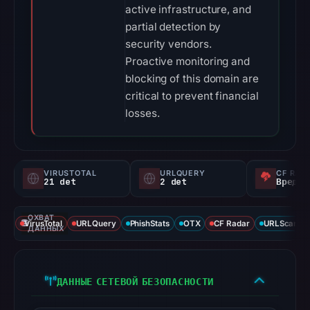
active infrastructure, and
partial detection by
security vendors.
Proactive monitoring and
blocking of this domain are
critical to prevent financial
losses.
VIRUSTOTAL
URLQUERY
CF RAD
21 det
2 det
Вредон
ОХВАТ
VirusTotal
URLQuery
PhishStats
OTX
CF Radar
URLScan ca
ДАННЫХ
ДАННЫЕ СЕТЕВОЙ БЕЗОПАСНОСТИ