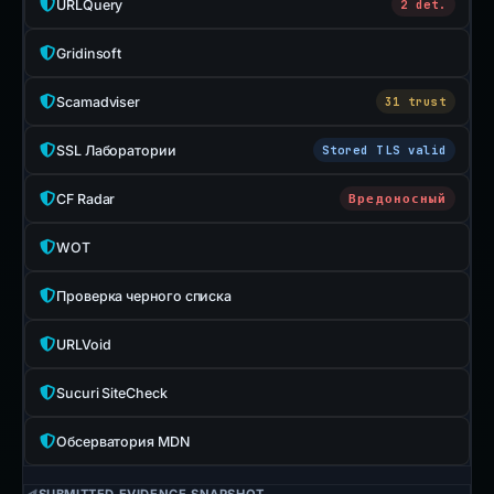
URLQuery
2 det.
Gridinsoft
Scamadviser
31 trust
SSL Лаборатории
Stored TLS valid
CF Radar
Вредоносный
WOT
Проверка черного списка
URLVoid
Sucuri SiteCheck
Обсерватория MDN