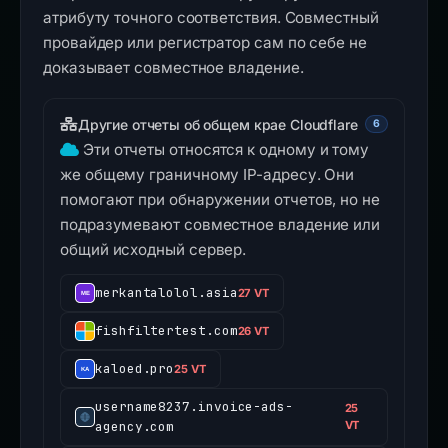
атрибуту точного соответствия. Совместный
провайдер или регистратор сам по себе не
доказывает совместное владение.
Другие отчеты об общем крае Cloudflare
6
Эти отчеты относятся к одному и тому
же общему граничному IP-адресу. Они
помогают при обнаружении отчетов, но не
подразумевают совместное владение или
общий исходный сервер.
merkantalolol.asia
27 VT
fishfiltertest.com
26 VT
kaloed.pro
25 VT
username8237.invoice-ads-
25
agency.com
VT