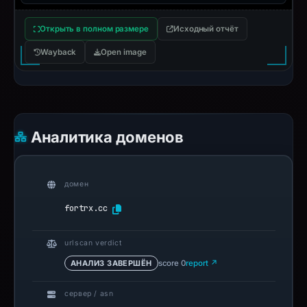
Открыть в полном размере
Исходный отчёт
Wayback
Open image
Аналитика доменов
домен
fortrx.cc
urlscan verdict
АНАЛИЗ ЗАВЕРШЁН
score 0
report ↗
сервер / asn