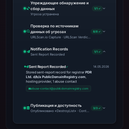
Упреждающее обнаружение и
сбор данных
1/1 ✓
Угроза устранена
Проверка по источникам
данных об угрозах
8/8 ✓
URLScan.io Capture · URLScan Verdict · Cloudflare Radar Report 
Notification Records
1/1 ✓
Sent Report Recorded
Sent Report Recorded
14.05.2026
Stored sent-report record for registrar
PDR
Ltd. d/b/a PublicDomainRegistry.com
,
hosting provider, 1 abuse contact
abuse-contact@publicdomainregistry.com
Публикация и доступность
3/3 ✓
Опубликовано «DestroyList» · Content Observed Unavailable