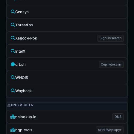
Censys
ThreatFox
Хадсон-Рок
Sign-in search
IntelX
crt.sh
Сертификаты
WHOIS
Wayback
DNS И СЕТЬ
nslookup.io
DNS
bgp.tools
ASN /Маршрут