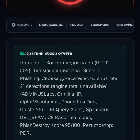
Перейти к
Реагирование
Снимки
Аналитика
Sent evidence
Краткий обзор отчёта
fortrx.cc — Контент недоступен (HTTP
502). Тип мошенничества: Generic
Phishing. Сводка доказательств: VirusTotal
21 detections (engine total unavailable)
(ADMINUSLabs, Criminal IP,
alphaMountain.ai, Chong Lua Dao,
Cluster25); URLQuery 2 det.; Spamhaus
DBL_SPAM; CF Radar malicious;
PhishDestroy score 95/100. Регистратор:
PDR.