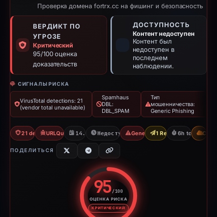
Проверка домена fortrx.cc на фишинг и безопасность
ДОСТУПНОСТЬ
ВЕРДИКТ ПО
Контент недоступен
УГРОЗЕ
Контент был
Критический
недоступен в
95/100 оценка
последнем
доказательств
наблюдении.
СИГНАЛЫ РИСКА
Spamhaus
Тип
VirusTotal detections: 21
DBL:
мошенничества:
(vendor total unavailable)
DBL_SPAM
Generic Phishing
21 detections VT
URLQuery: 2 detections
14.05.2026
Недоступно с 15.05.2026
Generic Phishing
1 Report Sent
6h to unavaila
CDN
ПОДЕЛИТЬСЯ
95
/100
ОЦЕНКА РИСКА
Оценка риска: 95 из 100. Ур
КРИТИЧЕСКИЙ