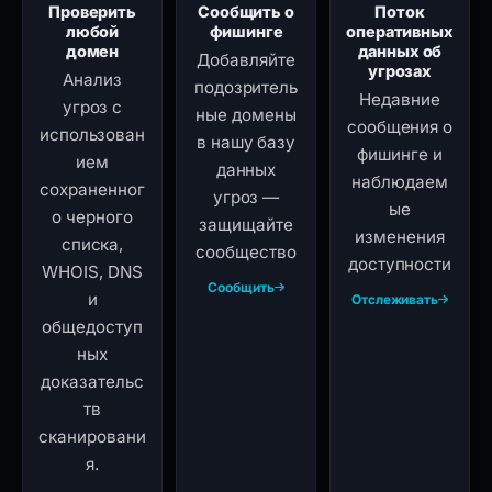
Проверить
Сообщить о
Поток
любой
фишинге
оперативных
домен
данных об
Добавляйте
угрозах
Анализ
подозритель
Недавние
угроз с
ные домены
сообщения о
использован
в нашу базу
фишинге и
ием
данных
наблюдаем
сохраненног
угроз —
ые
о черного
защищайте
изменения
списка,
сообщество
доступности
WHOIS, DNS
Сообщить
и
Отслеживать
общедоступ
ных
доказательс
тв
сканировани
я.