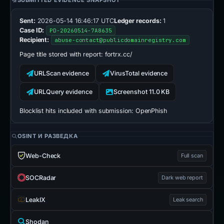
SUBMITTED EVIDENCE SNAPSHOT
Sent:
2026-05-14 16:46:17 UTC
Ledger records:
1
Case ID:
PD-20260514-7A8635
Recipient:
abuse-contact@publicdomainregistry.com
Page title stored with report:
fortrx.cc/
URLScan evidence
VirusTotal evidence
URLQuery evidence
Screenshot 11.0 KB
Blocklist hits included with submission:
OpenPhish
OSINT И РАЗВЕДКА
Web-Check
Full scan
SOCRadar
Dark web report
LeakIX
Leak search
Shodan