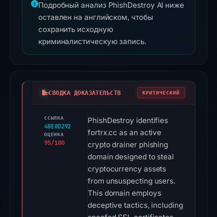
Подробный анализ PhishDestroy AI ниже
оставлен на английском, чтобы
сохранить исходную
криминалистическую запись.
СВОДКА ДОКАЗАТЕЛЬСТВ
КРИТИЧЕСКИЙ
ССЫЛКА
PhishDestroy identifies
4BE8D292
fortrx.cc as an active
ОЦЕНКА
95/100
crypto drainer phishing
domain designed to steal
cryptocurrency assets
from unsuspecting users.
This domain employs
deceptive tactics, including