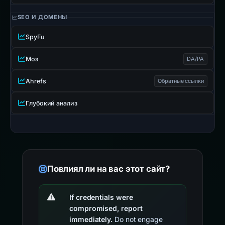
SEO И ДОМЕНЫ
SpyFu
Моз
DA/PA
Ahrefs
Обратные ссылки
Глубокий анализ
Повлиял ли на вас этот сайт?
If credentials were
compromised, report
immediately.
Do not engage