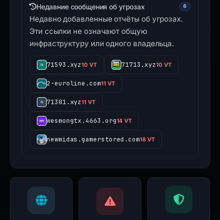
Недавние сообщения об угрозах
6
Недавно добавленные отчёты об угрозах.
Эти ссылки не означают общую
инфраструктуру или одного владельца.
71593.xyz
71713.xyz
10 VT
10 VT
2-euroline.com
11 VT
71381.xyz
11 VT
wesmongtx.4663.org
14 VT
newmidas.gamerstored.com
18 VT