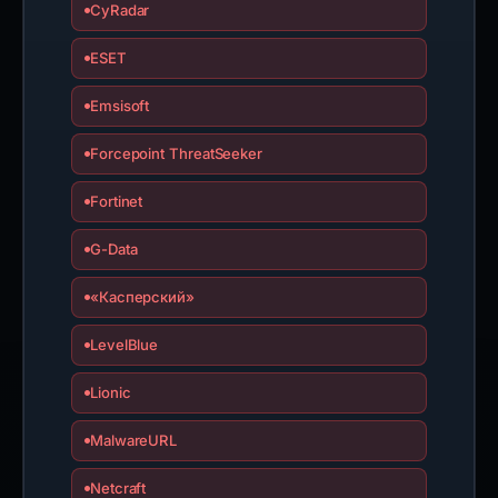
CyRadar
ESET
Emsisoft
Forcepoint ThreatSeeker
Fortinet
G-Data
«Касперский»
LevelBlue
Lionic
MalwareURL
Netcraft