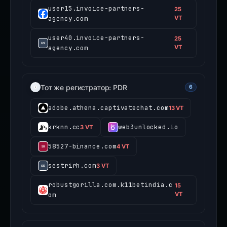
user15.invoice-partners-
25
agency.com
VT
user40.invoice-partners-
25
agency.com
VT
Тот же регистратор: PDR
6
adobe.athena.captivatechat.com
13 VT
krknn.cc
web3unlocked.io
3 VT
58527-binance.com
4 VT
sestrirh.com
3 VT
robustgorilla.com.k11betindia.c
15
om
VT