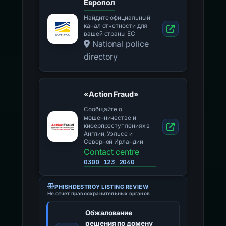
Европол
Найдите официальный
канал отчетности для
вашей страны ЕС
National police
directory
«Action Fraud»
Сообщайте о
мошенничестве и
киберпреступлениях в
Англии, Уэльсе и
Северной Ирландии
Contact centre
0300 123 2040
PHISHDESTROY LISTING REVIEW
Не отчет правоохранительных органов
Обжалование
решения по домену