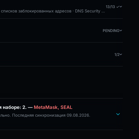
13/13 ✓
 списков заблокированных адресов · DNS Security Blocks · Free Hosting:
PENDING
1/2
PhishDestroy указывает этот домен; совпадения общедоступного черного списка в отслеживаемом наборе: 2. —
MetaMask, SEAL
льно. Последняя синхронизация 09.08.2026.