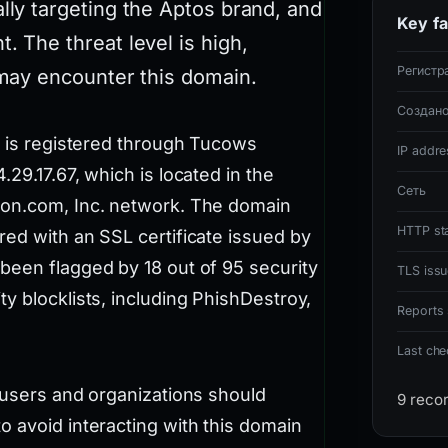
ally targeting the Aptos brand, and
Key fa
. The threat level is high,
Регистр
o may encounter this domain.
Создан
n is registered through Tucows
IP addre
29.17.67, which is located in the
Сеть
zon.com, Inc. network. The domain
HTTP st
red with an SSL certificate issued by
been flagged by 18 out of 95 security
TLS issu
y blocklists, including PhishDestroy,
Reports 
Last ch
 users and organizations should
9 reco
o avoid interacting with this domain