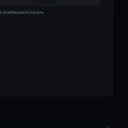
02-16 23:11
Последний известный активный · HTTP
l size
Wayback
Скачать
308