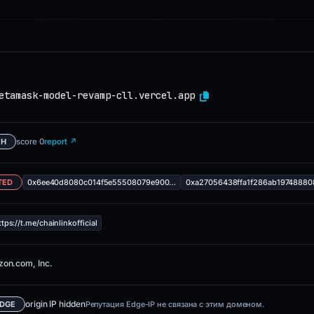
etamask-model-revamp-cll.vercel.app
score 0
report ↗
ЁН
TED
0x6ee40d8080c014f5e55508079e900…
0xa27056438ffa1f286ab1974888
ttps://t.me/chainlinkofficial
on.com, Inc.
origin IP hidden
EDGE
Репутация Edge-IP не связана с этим доменом.