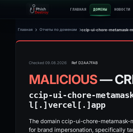
ГЛАВНАЯ
ДОМЕНЫ
НОВОСТИ
›
›
Главная
Отчеты по доменам
ccip-ui-chore-metamask-mo
Checked 09.08.2026
Ref D2AA7FAB
MALICIOUS
— CR
ccip-ui-chore-metamas
l[.]
vercel[.]
app
The domain ccip-ui-chore-metamask-mo
for brand impersonation, specifically t