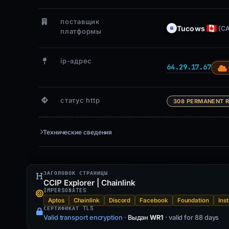
поставщик
Tucows
(CA
платформы
ip-адрес
64.29.17.67
статус http
308 PERMANENT R
Технические сведения
ЗАГОЛОВОК СТРАНИЦЫ
CCIP Explorer | Chainlink
IMPERSONATES
Aptos
Chainlink
Discord
Facebook
Foundation
Ins
СЕРТИФИКАТ TLS
Valid transport encryption
·
Выдан
WR1
· valid for 88 days