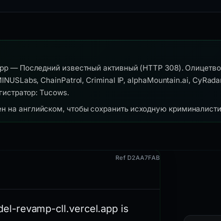
.app — Последний известный активный (HTTP 308). Олицетво
NUSLabs, ChainPatrol, Criminal IP, alphaMountain.ai, CyRadar
егистратор: Tucows.
ен на английском, чтобы сохранить исходную криминалист
Ref D2AA7FAB
l-revamp-cll.vercel.app is