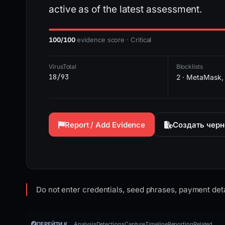
active as of the latest assessment.
100/100
evidence score · Critical
VirusTotal
Blocklists
18/93
2 · MetaMask,
Report / Add Evidence
Создать черн
Do not enter credentials, seed phrases, payment deta
ПЕРЕЙТИ К
Analysis
Detections
Capture
Timeline
Reporting
Related