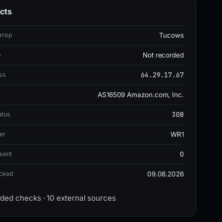
cts
атор
Tucows
о
Not recorded
64.29.17.67
ss
AS16509 Amazon.com, Inc.
308
atus
er
WR1
0
sent
ecked
09.08.2026
rded checks · 10 external sources