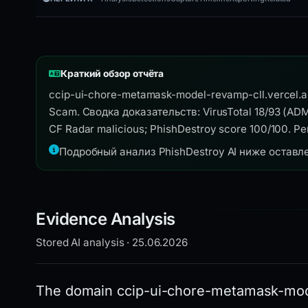
Краткий обзор отчёта
ccip-ui-chore-metamask-model-revamp-cll.vercel
Scam. Сводка доказательств: VirusTotal 18/93 (ADMI
CF Radar malicious; PhishDestroy score 100/100. Р
Подробный анализ PhishDestroy AI ниже оставл
Evidence Analysis
Stored AI analysis · 25.06.2026
The domain ccip-ui-chore-metamask-mode