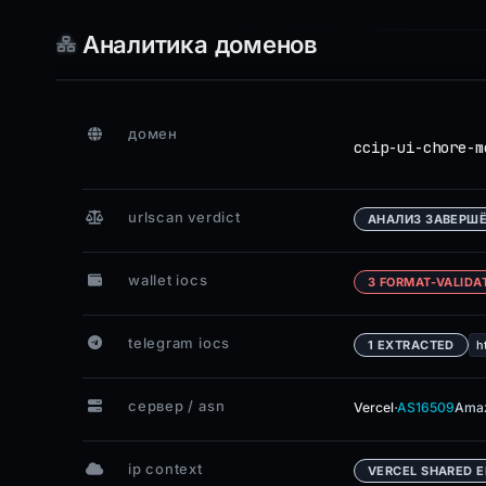
Аналитика доменов
домен
ccip-ui-chore-m
urlscan verdict
АНАЛИЗ ЗАВЕРШ
wallet iocs
3 FORMAT-VALIDA
telegram iocs
1 EXTRACTED
h
сервер / asn
·
Vercel
AS16509
Amaz
ip context
VERCEL SHARED 