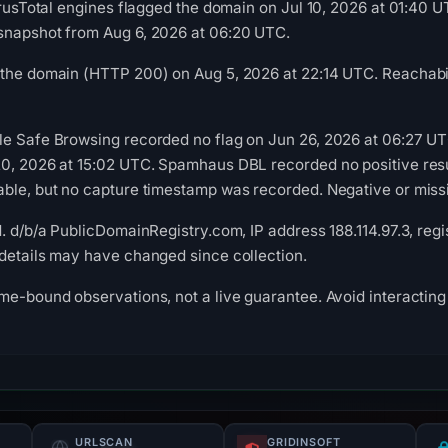
irusTotal engines flagged the domain on Jul 10, 2026 at 01:40 U
snapshot from Aug 6, 2026 at 06:20 UTC.
 the domain (HTTP 200) on Aug 5, 2026 at 22:14 UTC. Reachabil
le Safe Browsing recorded no flag on Jun 26, 2026 at 06:27 U
0, 2026 at 15:02 UTC. Spamhaus DBL recorded no positive resul
ble, but no capture timestamp was recorded. Negative or missin
. d/b/a PublicDomainRegistry.com, IP address 188.114.97.3, regi
details may have changed since collection.
me-bound observations, not a live guarantee. Avoid interacting 
URLSCAN
GRIDINSOFT