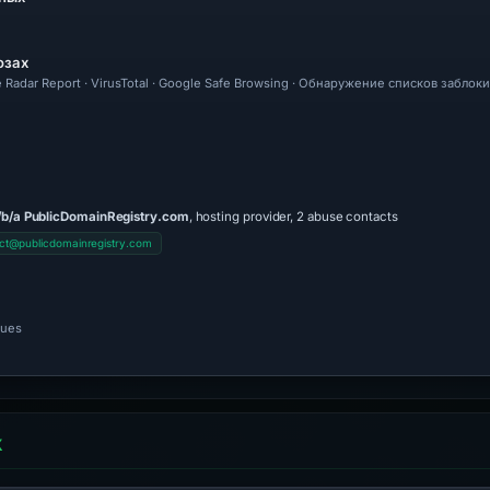
озах
re Radar Report · VirusTotal · Google Safe Browsing · Обнаружение списков заблоки
/b/a PublicDomainRegistry.com
, hosting provider, 2 abuse contacts
ct@publicdomainregistry.com
nues
Х