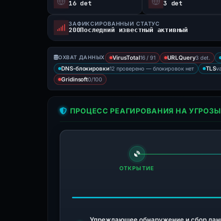
16 det
3 det
ЗАФИКСИРОВАННЫЙ СТАТУС
200Последний известный активный
16 / 91
3 det.
ОХВАТ ДАННЫХ
VirusTotal
URLQuery
12 проверено — блокировок нет
va
DNS-блокировки
TLS
0/100
Gridinsoft
ПРОЦЕСС РЕАГИРОВАНИЯ НА УГРОЗЫ
ОТКРЫТИЕ
Упреждающее обнаружение и сбор дан