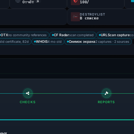
Отчёт ↗
100/
DESTROYLIST
В списке
no community references
scan completed
со
OTX
CF Radar
URLScan capture
lid certificate, 82d
4 mo old
2 captures · 2 sources
WHOIS
Снимок экрана
CHECKS
REPORTS
ных