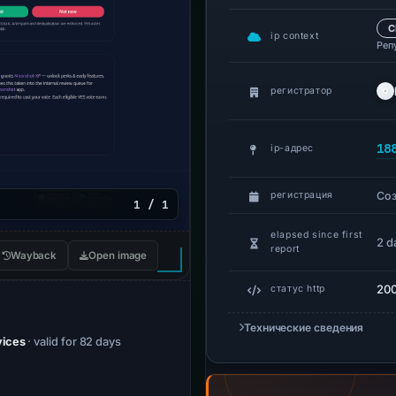
C
ip context
Реп
регистратор
18
ip-адрес
Со
регистрация
1 / 1
elapsed since first
2 d
report
Wayback
Open image
20
статус http
Технические сведения
vices
· valid for 82 days