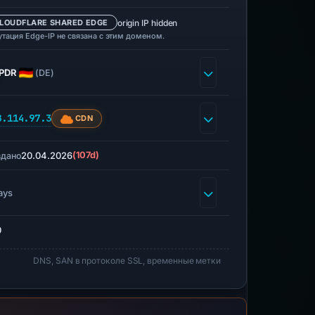
origin IP hidden
LOUDFLARE SHARED EDGE
утация Edge-IP не связана с этим доменом.
PDR
(DE)
8.114.97.3
CDN
20.04.2026
(107d)
здано
ays
0
DNS, SAN в протоколе SSL, временные метки