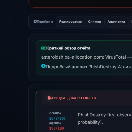
Перейти к
Реагирование
Снимки
Аналитика
Краткий обзор отчёта
asteroidshiba-allocation.com: VirusTotal
Подробный анализ PhishDestroy AI ни
СВОДКА ДОКАЗАТЕЛЬСТВ
ССЫЛКА
PhishDestroy first observ
20F9FBD3
probability).
ОЦЕНКА
100/100