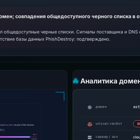
ал общедоступные черные списки. Сигналы поставщика и DNS
тствие базы данных PhishDestroy: подтверждено.
Аналитика доме
ast
домен
urlscan verdict
В
clo
сервер / asn