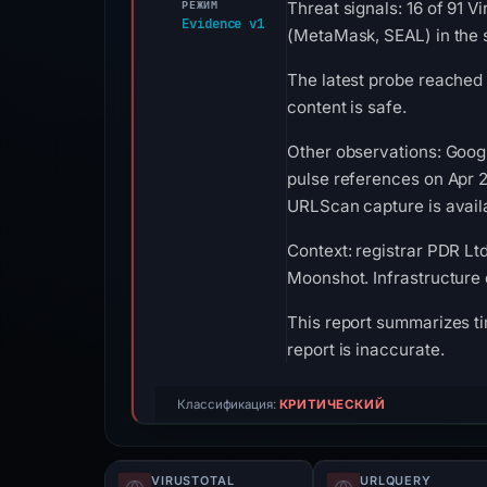
РЕЖИМ
Threat signals: 16 of 91 V
Evidence v1
(MetaMask, SEAL) in the 
The latest probe reached
content is safe.
Other observations: Goog
pulse references on Apr 2
URLScan capture is availa
Context: registrar PDR Ltd
Moonshot. Infrastructure 
This report summarizes ti
report is inaccurate.
Классификация:
КРИТИЧЕСКИЙ
VIRUSTOTAL
URLQUERY