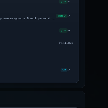
1/1 ✓
10/10 ✓
рованных адресов · Brand Impersonation · Forensic Evidence Collected · Technical
1/1 ✓
20.04.2026
1/2