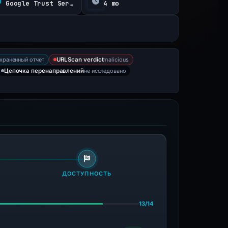
Google Trust Services
4 mo
храненный отчет
malicious
URLScan verdict
не исследовано
Цепочка перенаправлений
ДОСТУПНОСТЬ
13/14