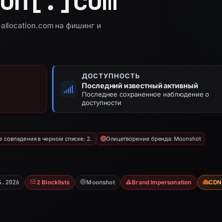
on[.]
com
allocation.com на фишинг и
ДОСТУПНОСТЬ
Последний известный активный
Последнее сохраненное наблюдение о
доступности
 совпадения в черном списке: 2.
Олицетворение бренда: Moonshot
4.2026
2 Blocklists
Moonshot
Brand Impersonation
CDN