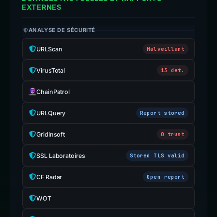
EXTERNES
ANALYSE DE SÉCURITÉ
URLScan
Malveillant
VirusTotal
13 det.
ChainPatrol
URLQuery
Report stored
Gridinsoft
0 trust
SSL Laboratoires
Stored TLS valid
CF Radar
Open report
WOT