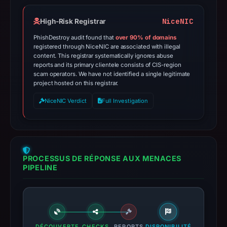
NiceNIC
High-Risk Registrar
PhishDestroy audit found that
over 90% of domains
registered through NiceNIC are associated with illegal
content. This registrar systematically ignores abuse
reports and its primary clientele consists of CIS-region
scam operators. We have not identified a single legitimate
project hosted on this registrar.
NiceNIC Verdict
Full Investigation
PROCESSUS DE RÉPONSE AUX MENACES
PIPELINE
DÉCOUVERTE
CHECKS
REPORTS
DISPONIBILITÉ