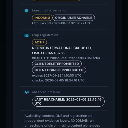
latest http observation
INCONNU
ORIGIN UNREACHABLE
Http 5xx
20%
2026-08-07 02:52:27 UTC
rdap registration
ACTIF
NICENIC INTERNATIONAL GROUP CO.,
LIMITED · IANA 3765
source: Rdap Status Collector
RDAP HTTP 200
CLIENTDELETEPROHIBITED
CLIENTTRANSFERPROHIBITED
expires 2027-01-22 11:10:55 UTC
checked 2026-08-05 18:34:16 UTC
observed timeline
LAST REACHABLE: 2026-08-06 22:15:16
UTC
Availability, content, DNS and registration are
independent evidence layers. NXDOMAIN, an
unreachable origin or missing content alone does