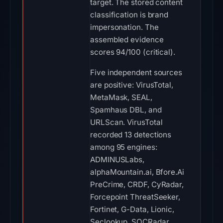
target. The stored content
classification is brand
impersonation. The
assembled evidence
scores 94/100 (critical).
Five independent sources
are positive: VirusTotal,
MetaMask, SEAL,
Spamhaus DBL, and
URLScan. VirusTotal
recorded 13 detections
among 95 engines:
ADMINUSLabs,
alphaMountain.ai, Bfore.Ai
PreCrime, CRDF, CyRadar,
Forcepoint ThreatSeeker,
Fortinet, G-Data, Lionic,
Seclookup, SOCRadar,