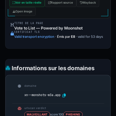
Voir en taille réelle
Rapport source
Wayback
Open image
TITRE DE LA PAGE
Vote to List — Powered by Moonshot
CERTIFICAT TLS
Valid transport encryption
·
Émis par
E8
· valid for 53 days
Informations sur les domaines
domaine
xn--monshots-m3a.app
urlscan verdict
MALVEILLANT
score 100
PHISHING