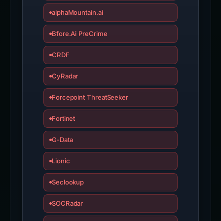
alphaMountain.ai
Bfore.Ai PreCrime
CRDF
CyRadar
Forcepoint ThreatSeeker
Fortinet
G-Data
Lionic
Seclookup
SOCRadar