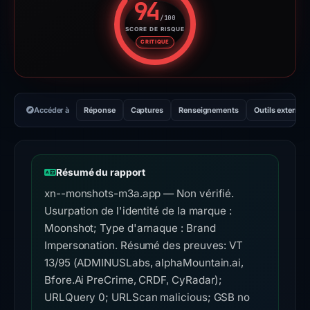
94
/100
SCORE DE RISQUE
Score de risque : 94 sur 100. 
CRITIQUE
Accéder à
Réponse
Captures
Renseignements
Outils externes
Résumé du rapport
xn--monshots-m3a.app — Non vérifié.
Usurpation de l'identité de la marque :
Moonshot; Type d'arnaque : Brand
Impersonation. Résumé des preuves: VT
13/95 (ADMINUSLabs, alphaMountain.ai,
Bfore.Ai PreCrime, CRDF, CyRadar);
URLQuery 0; URLScan malicious; GSB no