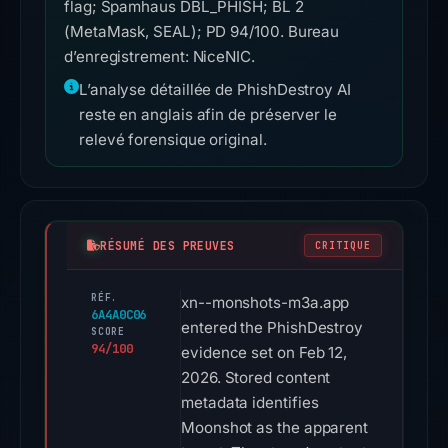
flag; Spamhaus DBL_PHISH; BL 2
(MetaMask, SEAL); PD 94/100. Bureau
d’enregistrement: NiceNIC.
L’analyse détaillée de PhishDestroy AI
reste en anglais afin de préserver le
relevé forensique original.
RÉSUMÉ DES PREUVES
CRITIQUE
RÉF.
xn--monshots-m3a.app
6A4A0C06
entered the PhishDestroy
SCORE
94/100
evidence set on Feb 12,
2026. Stored content
metadata identifies
Moonshot as the apparent