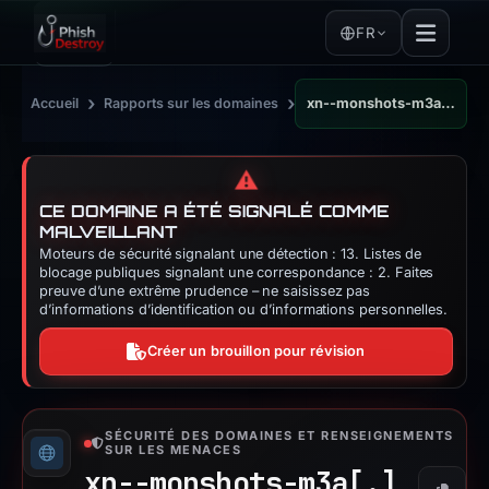
FR
›
›
Accueil
Rapports sur les domaines
xn--monshots-m3a.app
⚠️
CE DOMAINE A ÉTÉ SIGNALÉ COMME
MALVEILLANT
Moteurs de sécurité signalant une détection : 13. Listes de
blocage publiques signalant une correspondance : 2. Faites
preuve d’une extrême prudence – ne saisissez pas
d’informations d’identification ou d’informations personnelles.
Créer un brouillon pour révision
SÉCURITÉ DES DOMAINES ET RENSEIGNEMENTS
SUR LES MENACES
xn--monshots-m3a[.]