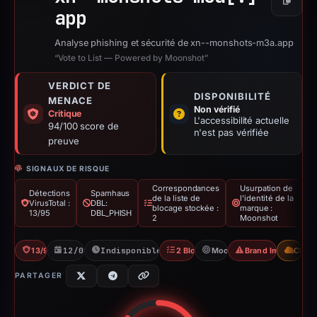
Copier
app
Analyse phishing et sécurité de xn--monshots-m3a.app
“Vote to List — Powered by Moonshot”
VERDICT DE
DISPONIBILITÉ
MENACE
Non vérifié
Critique
L'accessibilité actuelle
94/100 score de
n'est pas vérifiée
preuve
SIGNAUX DE RISQUE
Correspondances
Usurpation de
Détections
Spamhaus
de la liste de
l'identité de la
VirusTotal :
DBL:
blocage stockée :
marque :
13/95
DBL_PHISH
2
Moonshot
13/95 VT
12/02/2026
Indisponible depuis 01/03/2026
2 Blocklists
Moonshot
Brand Impersonat
CDN
PARTAGER