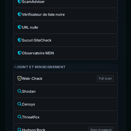
ScamAdviser
Vérificateur de liste noire
URL nulle
Sucuri SiteCheck
Observatoire MDN
OSINT ET RENSEIGNEMENT
Web-Check
Full scan
Shodan
Censys
ThreatFox
Hudson Rock
Sign-in search