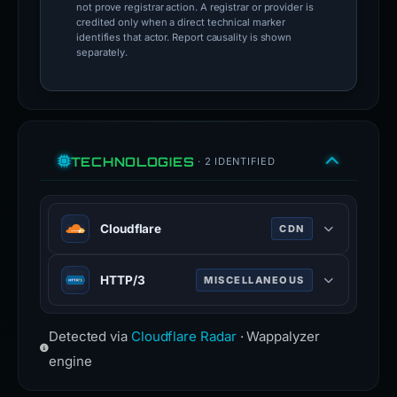
not prove registrar action. A registrar or provider is
credited only when a direct technical marker
identifies that actor. Report causality is shown
separately.
TECHNOLOGIES
· 2 IDENTIFIED
Cloudflare
CDN
Web infrastructure and security
HTTP/3
MISCELLANEOUS
company providing CDN, DDoS
mitigation, and DNS services.
Third major version of HTTP
www.cloudflare.com
Detected via
Cloudflare Radar
· Wappalyzer
protocol, built on QUIC for faster,
more reliable connections.
engine