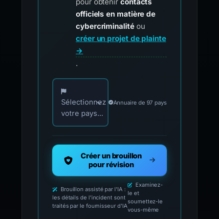
pour obtenir
contacts
officiels en matière de
cybercriminalité
ou
créer un projet de plainte
→
.
Choisissez votre pays pour les contacts offici
Sélectionnez
Annuaire de 97 pays
votre pays...
Créer un brouillon
pour révision
Examinez-
Brouillon assisté par l'IA :
le et
les détails de l'incident sont
soumettez-le
traités par le fournisseur d'IA
vous-même