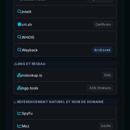
IntelX
crt.sh
Certificats
WHOIS
Wayback
Archived
DNS ET RÉSEAU
nslookup.io
DNS
bgp.tools
ASN /Itinéraire
RÉFÉRENCEMENT NATUREL ET NOM DE DOMAINE
SpyFu
Moz
DA/PA