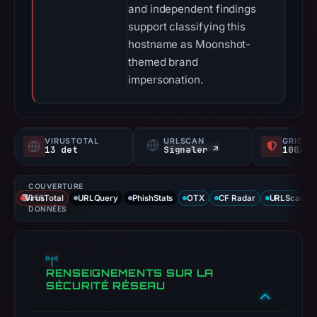
and independent findings
support classifying this
hostname as Moonshot-
themed brand
impersonation.
VIRUSTOTAL
URLSCAN
GRIDIN
13 det
Signaler ↗
100/
COUVERTURE
VirusTotal
DES
URLQuery
PhishStats
OTX
CF Radar
URLScan ca
DONNÉES
RENSEIGNEMENTS SUR LA
SÉCURITÉ RÉSEAU