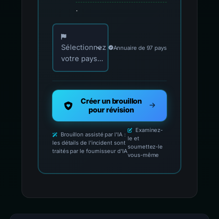
.
Choisissez votre pays pour les contacts offici
Sélectionnez
Annuaire de 97 pays
votre pays...
Créer un brouillon
pour révision
Examinez-
Brouillon assisté par l'IA :
le et
les détails de l'incident sont
soumettez-le
traités par le fournisseur d'IA
vous-même