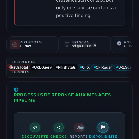
only one source contains a
positive finding.
VIRUSTOTAL
URLSCAN
ÂGE
1 det
Signaler ↗
6 mo
COUVERTURE
VirusTotal
DES
URLQuery
PhishStats
OTX
CF Radar
URLScan ca
DONNÉES
PROCESSUS DE RÉPONSE AUX MENACES
PIPELINE
DÉCOUVERTE
CHECKS
REPORTS
DISPONIBILITÉ