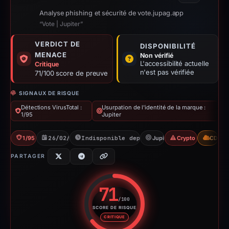
Analyse phishing et sécurité de vote.jupag.app
“Vote | Jupiter”
VERDICT DE
DISPONIBILITÉ
MENACE
Non vérifié
L'accessibilité actuelle
Critique
n'est pas vérifiée
71/100 score de preuve
SIGNAUX DE RISQUE
Détections VirusTotal :
Usurpation de l'identité de la marque :
1/95
Jupiter
1/95 VT
26/02/2026
Indisponible depuis 15/02/2026
Jupiter
Crypto Scam
CDN
PARTAGER
71
/100
SCORE DE RISQUE
Score de risque : 71 sur 100. 
CRITIQUE