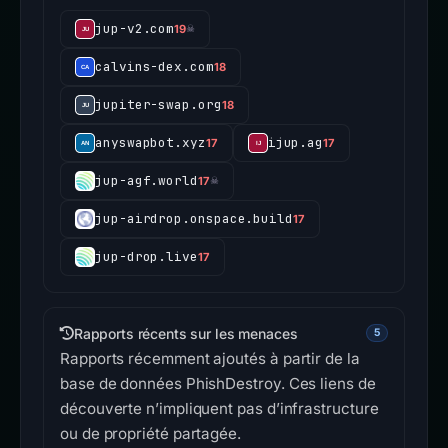
jup-v2.com
19
☠
calvins-dex.com
18
jupiter-swap.org
18
anyswapbot.xyz
ijup.ag
17
17
jup-agf.world
17
☠
jup-airdrop.onspace.build
17
jup-drop.live
17
Rapports récents sur les menaces
5
Rapports récemment ajoutés à partir de la
base de données PhishDestroy. Ces liens de
découverte n’impliquent pas d’infrastructure
ou de propriété partagée.