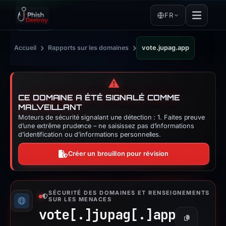
FR
›
›
Accueil
Rapports sur les domaines
vote.jupag.app
⚠️
CE DOMAINE A ÉTÉ SIGNALÉ COMME
MALVEILLANT
Moteurs de sécurité signalant une détection : 1. Faites preuve
d’une extrême prudence – ne saisissez pas d’informations
d’identification ou d’informations personnelles.
Créer un brouillon pour révision
SÉCURITÉ DES DOMAINES ET RENSEIGNEMENTS
SUR LES MENACES
vote[.]
jupag[.]
app
Copier