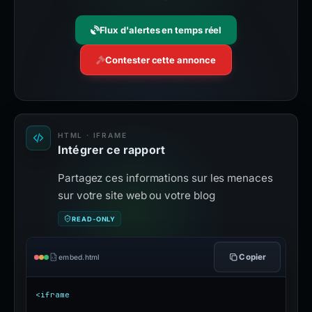
Flux d'alertes en temps réel
Contester cette annonce
HTML · IFRAME
Intégrer ce rapport
Partagez ces informations sur les menaces
sur votre site web ou votre blog
READ-ONLY
Copier
embed.html
<iframe