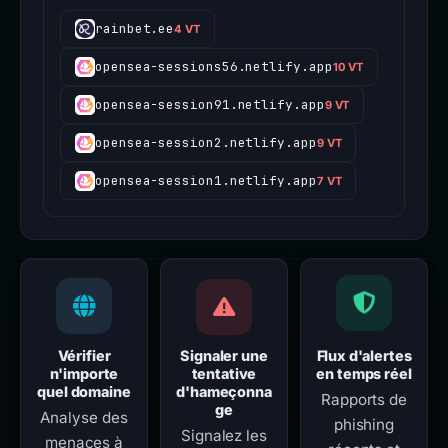
rainbet.ee
4 VT
opensea-sessions56.netlify.app
10 VT
opensea-session91.netlify.app
9 VT
opensea-session2.netlify.app
9 VT
opensea-session1.netlify.app
7 VT
Vérifier
Signaler une
Flux d'alertes
n'importe
tentative
en temps réel
quel domaine
d'hameçonna
Rapports de
ge
Analyse des
phishing
Signalez les
menaces à