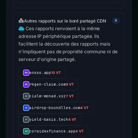
Autres rapports sur le bord partagé CDN
6
Ces rapports renvoient à la même
adresse IP périphérique partagée. Ils
facilitent la découverte des rapports mais
n'impliquent pas de propriété commune ni de
serveur d'origine partagé.
ensso.app
10 VT
rkgen-claim.com
9 VT
cialm-monad.xyz
7 VT
airdrop-boundlles.com
4 VT
yield-basis.tech
4 VT
coraidexfinance.app
4 VT