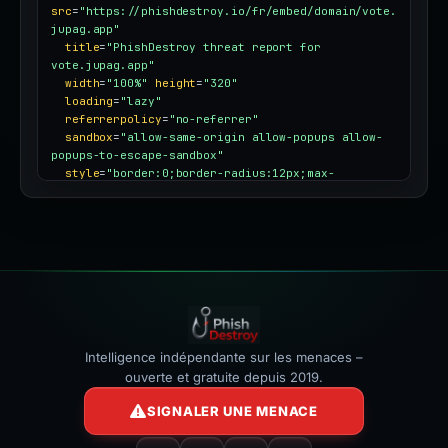
src
=
"https://phishdestroy.io/fr/embed/domain/vote.
jupag.app"
title
=
"PhishDestroy threat report for 
vote.jupag.app"
width
=
"100%"
height
=
"320"
loading
=
"lazy"
referrerpolicy
=
"no-referrer"
sandbox
=
"allow-same-origin allow-popups allow-
popups-to-escape-sandbox"
style
=
"border:0;border-radius:12px;max-
width:100%"
></iframe>
Intelligence indépendante sur les menaces –
ouverte et gratuite depuis 2019.
SIGNALER UNE MENACE