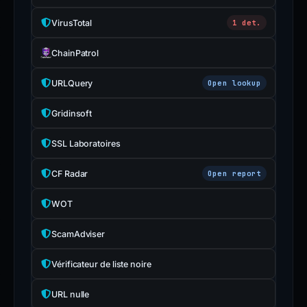
VirusTotal
1 det.
ChainPatrol
URLQuery
Open lookup
Gridinsoft
SSL Laboratoires
CF Radar
Open report
WOT
ScamAdviser
Vérificateur de liste noire
URL nulle