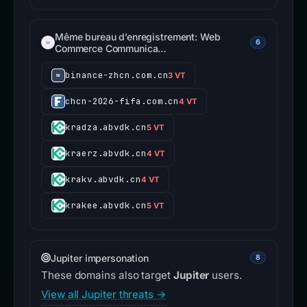
Même bureau d’enregistrement: Web
6
Commerce Communica…
binance-zhcn.com.cn
3 VT
chcn-2026-fifa.com.cn
4 VT
kradza.abvdk.cn
5 VT
kraerz.abvdk.cn
4 VT
krakv.abvdk.cn
4 VT
krakee.abvdk.cn
5 VT
Jupiter impersonation
8
These domains also target
Jupiter
users.
View all Jupiter threats →