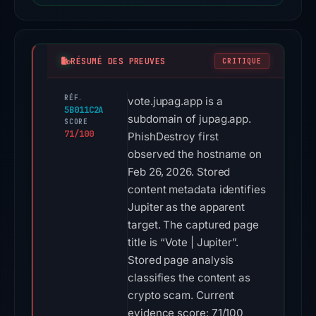
RÉSUMÉ DES PREUVES
CRITIQUE
RÉF.
vote.jupag.app is a
5B011C2A
subdomain of jupag.app.
SCORE
71/100
PhishDestroy first
observed the hostname on
Feb 26, 2026. Stored
content metadata identifies
Jupiter as the apparent
target. The captured page
title is “Vote | Jupiter”.
Stored page analysis
classifies the content as
crypto scam. Current
evidence score: 71/100