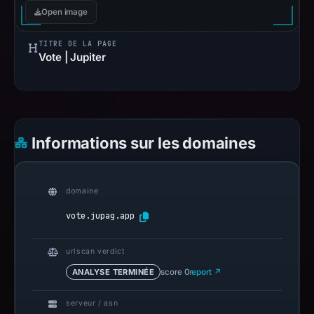
Open image
TITRE DE LA PAGE
Vote | Jupiter
Informations sur les domaines
domaine
vote.jupag.app
urlscan verdict
ANALYSE TERMINÉE
score 0
report ↗
serveur / asn