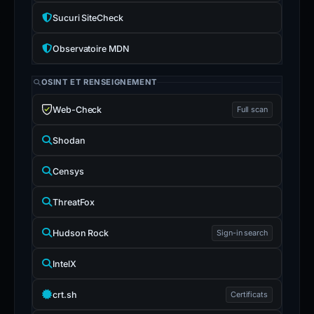
Sucuri SiteCheck
Observatoire MDN
OSINT ET RENSEIGNEMENT
Web-Check
Full scan
Shodan
Censys
ThreatFox
Hudson Rock
Sign-in search
IntelX
crt.sh
Certificats