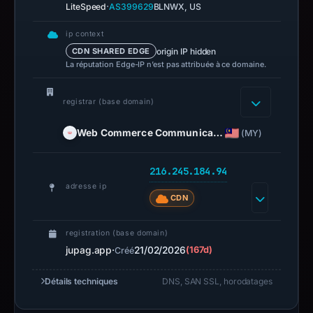
·
LiteSpeed
AS399629
BLNWX, US
ip context
origin IP hidden
CDN SHARED EDGE
La réputation Edge-IP n’est pas attribuée à ce domaine.
registrar (base domain)
Web Commerce Communica…
(MY)
216.245.184.94
adresse ip
CDN
registration (base domain)
jupag.app
·
21/02/2026
(167d)
Créé
Détails techniques
DNS, SAN SSL, horodatages