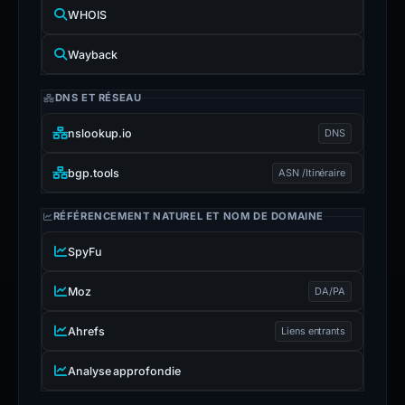
WHOIS
Wayback
DNS ET RÉSEAU
nslookup.io
DNS
bgp.tools
ASN /Itinéraire
RÉFÉRENCEMENT NATUREL ET NOM DE DOMAINE
SpyFu
Moz
DA/PA
Ahrefs
Liens entrants
Analyse approfondie