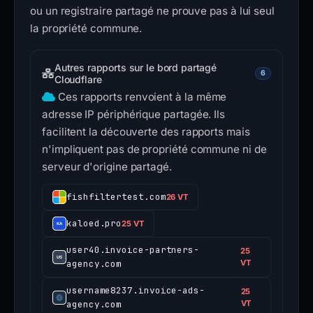
ou un registraire partagé ne prouve pas à lui seul
la propriété commune.
Autres rapports sur le bord partagé
6
Cloudflare
Ces rapports renvoient à la même
adresse IP périphérique partagée. Ils
facilitent la découverte des rapports mais
n'impliquent pas de propriété commune ni de
serveur d'origine partagé.
fishfiltertest.com
26 VT
kaloed.pro
25 VT
user40.invoice-partners-
25
agency.com
VT
username8237.invoice-ads-
25
agency.com
VT