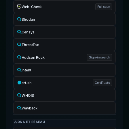
Web-Check
Full scan
Shodan
Censys
ThreatFox
Hudson Rock
Sign-in search
IntelX
crt.sh
Certificats
WHOIS
Wayback
DNS ET RÉSEAU