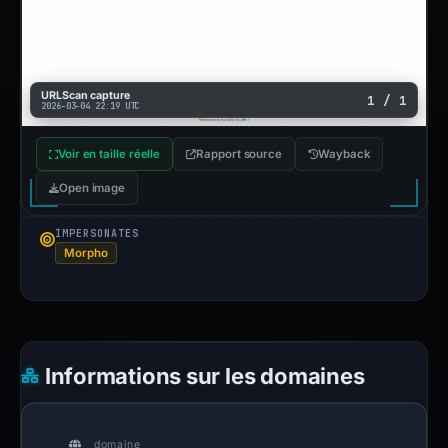
URLScan capture
1 / 1
2026-03-04 22:19 UTC
Voir en taille réelle
Rapport source
Wayback
Open image
IMPERSONATES
Morpho
Informations sur les domaines
domaine