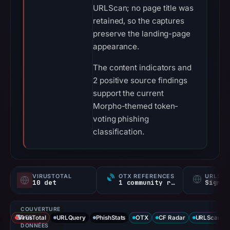
URLScan; no page title was
retained, so the captures
preserve the landing-page
appearance.
The content indicators and
2 positive source findings
support the current
Morpho-themed token-
voting phishing
classification.
VIRUSTOTAL
OTX REFERENCES
URLSC
10 det
1 community ref
Signal
COUVERTURE
VirusTotal
DES
URLQuery
PhishStats
OTX
CF Radar
URLScan ca
DONNÉES