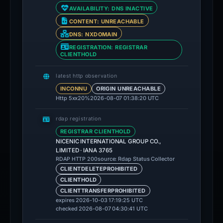
AVAILABILITY: DNS INACTIVE
CONTENT: UNREACHABLE
DNS: NXDOMAIN
REGISTRATION: REGISTRAR
CLIENTHOLD
latest http observation
INCONNU
ORIGIN UNREACHABLE
Http 5xx
20%
2026-08-07 01:38:20 UTC
rdap registration
REGISTRAR CLIENTHOLD
NICENIC INTERNATIONAL GROUP CO.,
LIMITED · IANA 3765
source: Rdap Status Collector
RDAP HTTP 200
CLIENTDELETEPROHIBITED
CLIENTHOLD
CLIENTTRANSFERPROHIBITED
expires 2026-10-03 17:19:25 UTC
checked 2026-08-07 04:30:41 UTC