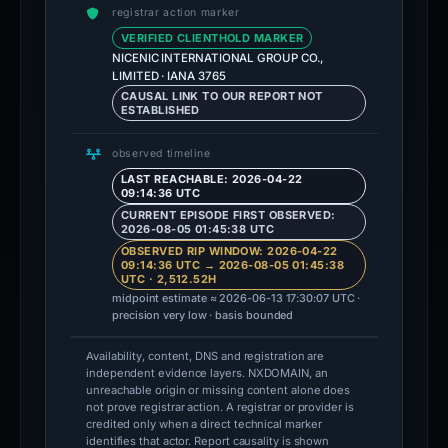
registrar action marker
VERIFIED CLIENTHOLD MARKER
NICENIC INTERNATIONAL GROUP CO.,
LIMITED · IANA 3765
CAUSAL LINK TO OUR REPORT NOT
ESTABLISHED
observed timeline
LAST REACHABLE: 2026-04-22
09:14:36 UTC
CURRENT EPISODE FIRST OBSERVED:
2026-08-05 01:45:38 UTC
OBSERVED RIP WINDOW: 2026-04-22
09:14:36 UTC → 2026-08-05 01:45:38
UTC · 2,512.52H
midpoint estimate ≈ 2026-06-13 17:30:07 UTC ·
precision very low · basis bounded
Availability, content, DNS and registration are
independent evidence layers. NXDOMAIN, an
unreachable origin or missing content alone does
not prove registrar action. A registrar or provider is
credited only when a direct technical marker
identifies that actor. Report causality is shown