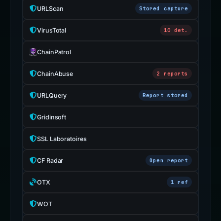
URLScan
Stored capture
VirusTotal
10 det.
ChainPatrol
ChainAbuse
2 reports
URLQuery
Report stored
Gridinsoft
SSL Laboratoires
CF Radar
Open report
OTX
1 ref
WOT