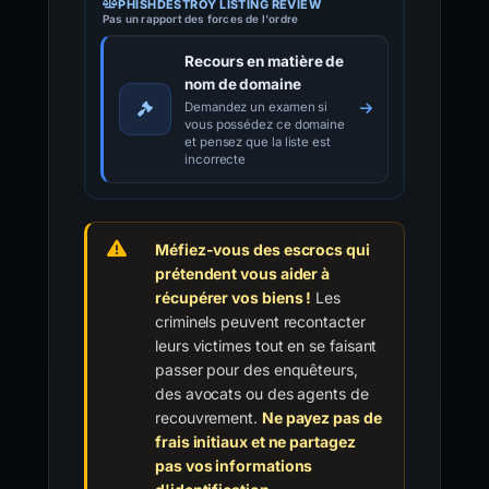
PHISHDESTROY LISTING REVIEW
Pas un rapport des forces de l'ordre
Recours en matière de
nom de domaine
Demandez un examen si
vous possédez ce domaine
et pensez que la liste est
incorrecte
Méfiez-vous des escrocs qui
prétendent vous aider à
récupérer vos biens !
Les
criminels peuvent recontacter
leurs victimes tout en se faisant
passer pour des enquêteurs,
des avocats ou des agents de
recouvrement.
Ne payez pas de
frais initiaux et ne partagez
pas vos informations