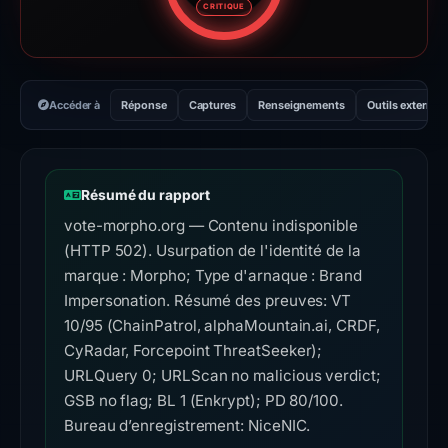
CRITIQUE
Accéder à
Réponse
Captures
Renseignements
Outils externes
Résumé du rapport
vote-morpho.org — Contenu indisponible
(HTTP 502). Usurpation de l'identité de la
marque : Morpho; Type d'arnaque : Brand
Impersonation. Résumé des preuves: VT
10/95 (ChainPatrol, alphaMountain.ai, CRDF,
CyRadar, Forcepoint ThreatSeeker);
URLQuery 0; URLScan no malicious verdict;
GSB no flag; BL 1 (Enkrypt); PD 80/100.
Bureau d’enregistrement: NiceNIC.