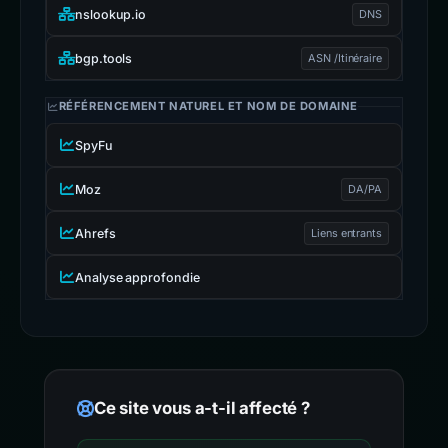
nslookup.io
DNS
bgp.tools
ASN /Itinéraire
RÉFÉRENCEMENT NATUREL ET NOM DE DOMAINE
SpyFu
Moz
DA/PA
Ahrefs
Liens entrants
Analyse approfondie
Ce site vous a-t-il affecté ?