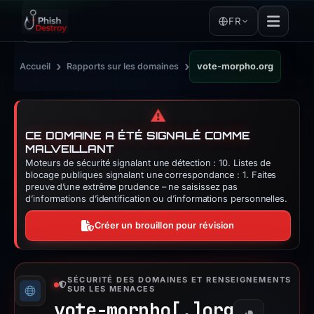
FR
›
›
Accueil
Rapports sur les domaines
vote-morpho.org
⚠️
CE DOMAINE A ÉTÉ SIGNALÉ COMME
MALVEILLANT
Moteurs de sécurité signalant une détection : 10. Listes de
blocage publiques signalant une correspondance : 1. Faites
preuve d’une extrême prudence – ne saisissez pas
d’informations d’identification ou d’informations personnelles.
Créer un brouillon pour révision
SÉCURITÉ DES DOMAINES ET RENSEIGNEMENTS
SUR LES MENACES
vote-morpho[.]
org