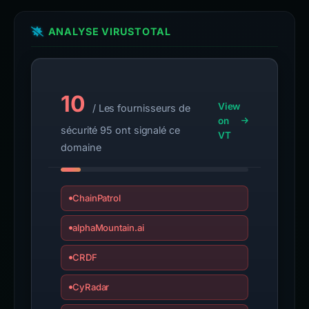
ANALYSE VIRUSTOTAL
10
View
/ Les fournisseurs de
on
sécurité 95 ont signalé ce
VT
domaine
ChainPatrol
alphaMountain.ai
CRDF
CyRadar