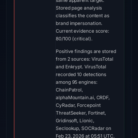
same apparent target.
Stored page analysis
classifies the content as
brand impersonation.
Current evidence score:
80/100 (critical).
Positive findings are stored
from 2 sources: VirusTotal
and Enkrypt. VirusTotal
recorded 10 detections
among 95 engines:
ChainPatrol,
alphaMountain.ai, CRDF,
CyRadar, Forcepoint
ThreatSeeker, Fortinet,
Gridinsoft, Lionic,
Seclookup, SOCRadar on
Feb 23, 2026 at 05:51 UTC.