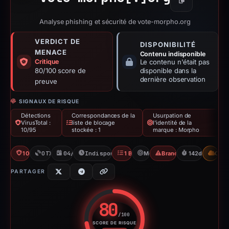
Copier
Analyse phishing et sécurité de vote-morpho.org
VERDICT DE
DISPONIBILITÉ
MENACE
Contenu indisponible
Critique
Le contenu n'était pas
80/100 score de
disponible dans la
dernière observation
preuve
SIGNAUX DE RISQUE
Détections
Correspondances de la
Usurpation de
VirusTotal :
liste de blocage
l'identité de la
10/95
stockée : 1
marque : Morpho
10/95 VT
OTX: 1 ref
04/10/2025
Indisponible depuis 23/02/2026
1 Blocklist
Morpho
Brand Impersonation
142d to unavai
CDN
PARTAGER
80
/100
SCORE DE RISQUE
Score de risque : 80 sur 100. 