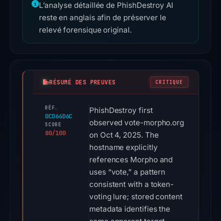
L’analyse détaillée de PhishDestroy AI
reste en anglais afin de préserver le
relevé forensique original.
RÉSUMÉ DES PREUVES
CRITIQUE
RÉF.
PhishDestroy first
0CD66D6C
observed vote-morpho.org
SCORE
80/100
on Oct 4, 2025. The
hostname explicitly
references Morpho and
uses “vote,” a pattern
consistent with a token-
voting lure; stored content
metadata identifies the