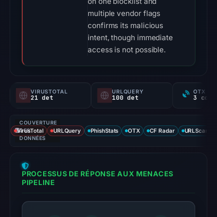
on one blocklist and
multiple vendor flags
confirms its malicious
intent, though immediate
access is not possible.
VIRUSTOTAL
URLQUERY
OTX RE
21 det
100 det
COUVERTURE
VirusTotal
DES
URLQuery
PhishStats
OTX
CF Radar
URLScan ca
DONNÉES
PROCESSUS DE RÉPONSE AUX MENACES
PIPELINE