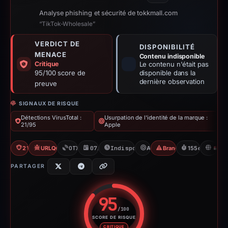
Analyse phishing et sécurité de tokkmall.com
“TikTok-Wholesale”
VERDICT DE
DISPONIBILITÉ
MENACE
Contenu indisponible
Critique
Le contenu n'était pas
95/100 score de
disponible dans la
dernière observation
preuve
SIGNAUX DE RISQUE
Détections VirusTotal :
Usurpation de l'identité de la marque :
21/95
Apple
21/95 VT
URLQuery: 100 detections
OTX: 3 refs
07/12/2025
Indisponible depuis 11/05/2026
Apple
Brand Impersonation
155d to unavai
S
PARTAGER
95
/100
SCORE DE RISQUE
Score de risque : 95 sur 100. 
CRITIQUE