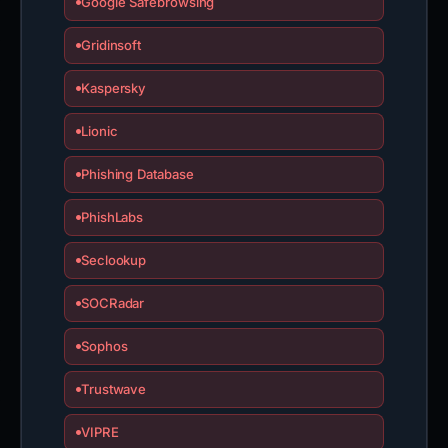
Google Safebrowsing
Gridinsoft
Kaspersky
Lionic
Phishing Database
PhishLabs
Seclookup
SOCRadar
Sophos
Trustwave
VIPRE