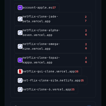
account-apple.eu
27
netflix-clone-jade-
2
beta.vercel.app
7
netflix-clone-alpha-
2
seven.vercel.app
6
netflix-clone-omega-
2
nine.vercel.app
6
netflix-clone-topaz-
2
kappa.vercel.app
6
netflix-gui-clone.vercel.app
26
net-flix-clone-site.netlify.app
25
netflix-clone-6.vercel.app
25