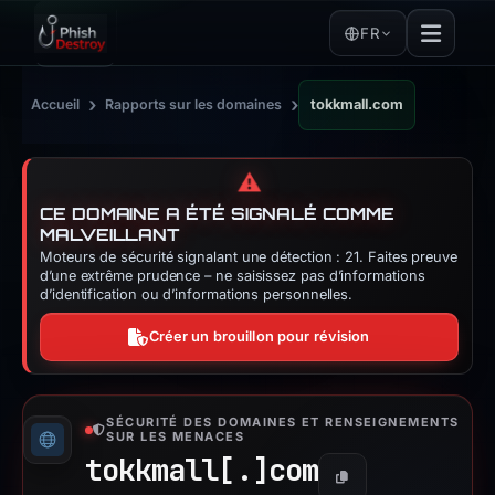
FR
›
›
Accueil
Rapports sur les domaines
tokkmall.com
⚠️
CE DOMAINE A ÉTÉ SIGNALÉ COMME
MALVEILLANT
Moteurs de sécurité signalant une détection : 21. Faites preuve
d’une extrême prudence – ne saisissez pas d’informations
d’identification ou d’informations personnelles.
Créer un brouillon pour révision
SÉCURITÉ DES DOMAINES ET RENSEIGNEMENTS
SUR LES MENACES
tokkmall[.]
com
Copier