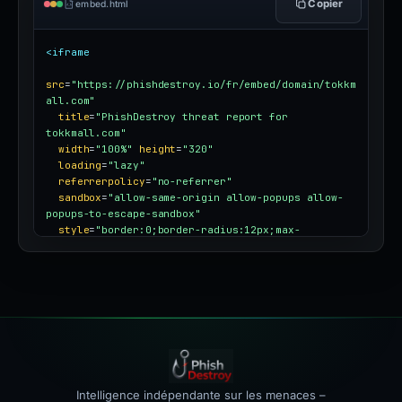
Copier
embed.html
<iframe
src
=
"https://phishdestroy.io/fr/embed/domain/tokkm
all.com"
title
=
"PhishDestroy threat report for 
tokkmall.com"
width
=
"100%"
height
=
"320"
loading
=
"lazy"
referrerpolicy
=
"no-referrer"
sandbox
=
"allow-same-origin allow-popups allow-
popups-to-escape-sandbox"
style
=
"border:0;border-radius:12px;max-
width:100%"
></iframe>
Intelligence indépendante sur les menaces –