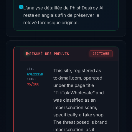
L’analyse détaillée de PhishDestroy AI
reste en anglais afin de préserver le
relevé forensique original.
RÉSUMÉ DES PREUVES
CRITIQUE
RÉF.
This site, registered as
A9E2112D
tokkmall.com, operated
SCORE
95/100
under the page title
"TikTok-Wholesale" and
was classified as an
impersonation scam,
specifically a fake shop.
The threat posed is brand
impersonation, as it