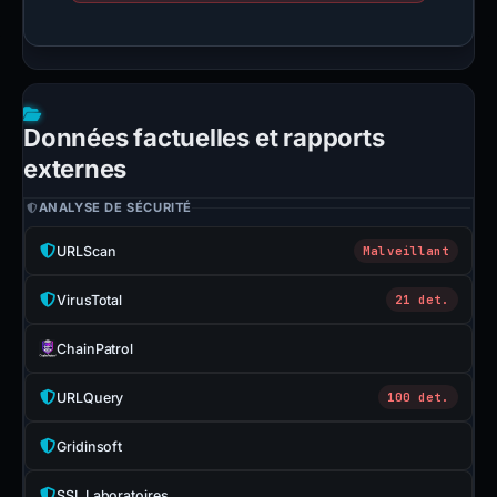
Données factuelles et rapports
externes
ANALYSE DE SÉCURITÉ
URLScan
Malveillant
VirusTotal
21 det.
ChainPatrol
URLQuery
100 det.
Gridinsoft
SSL Laboratoires