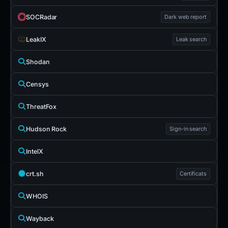
SOCRadar
Dark web report
LeakIX
Leak search
Shodan
Censys
ThreatFox
Hudson Rock
Sign-in search
IntelX
crt.sh
Certificats
WHOIS
Wayback