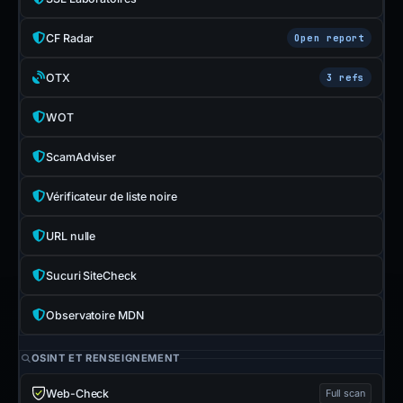
CF Radar
Open report
OTX
3 refs
WOT
ScamAdviser
Vérificateur de liste noire
URL nulle
Sucuri SiteCheck
Observatoire MDN
OSINT ET RENSEIGNEMENT
Web-Check
Full scan