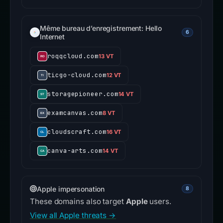
Même bureau d’enregistrement: Hello
6
Internet
roqqcloud.com
13 VT
ticgo-cloud.com
12 VT
storagepioneer.com
14 VT
examcanvas.com
8 VT
cloudscraft.com
16 VT
canva-arts.com
14 VT
Apple impersonation
8
These domains also target
Apple
users.
View all Apple threats →