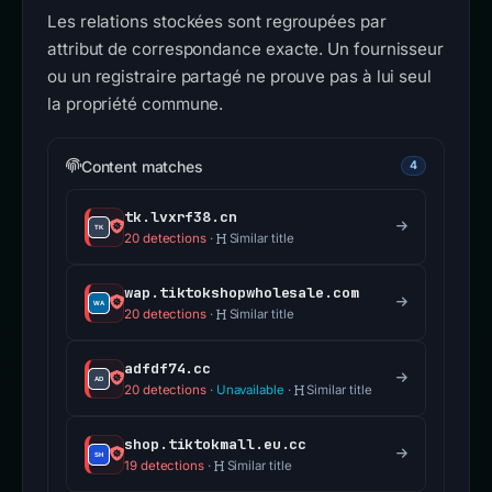
Les relations stockées sont regroupées par
attribut de correspondance exacte. Un fournisseur
ou un registraire partagé ne prouve pas à lui seul
la propriété commune.
Content matches
4
tk.lvxrf38.cn
20 detections
·
Similar title
wap.tiktokshopwholesale.com
20 detections
·
Similar title
adfdf74.cc
20 detections
·
Unavailable
·
Similar title
shop.tiktokmall.eu.cc
19 detections
·
Similar title