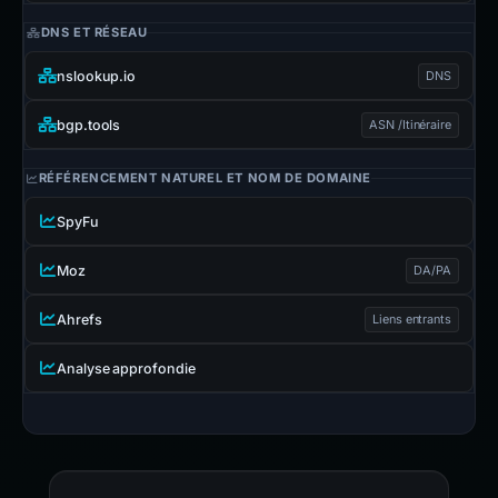
DNS ET RÉSEAU
nslookup.io
DNS
bgp.tools
ASN /Itinéraire
RÉFÉRENCEMENT NATUREL ET NOM DE DOMAINE
SpyFu
Moz
DA/PA
Ahrefs
Liens entrants
Analyse approfondie