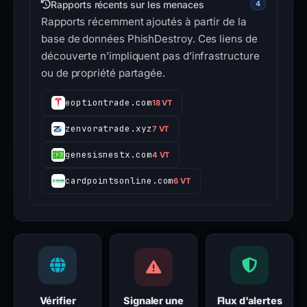
Rapports récents sur les menaces
4
Rapports récemment ajoutés à partir de la
base de données PhishDestroy. Ces liens de
découverte n’impliquent pas d’infrastructure
ou de propriété partagée.
eoptiontrade.com
18 VT
zenvoratrade.xyz
7 VT
genesisnestx.com
4 VT
cardpointsonline.com
6 VT
Vérifier
Signaler une
Flux d'alertes