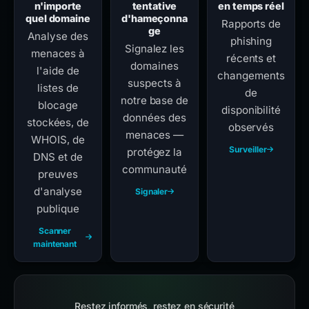
n'importe
tentative
en temps réel
quel domaine
d'hameçonna
Rapports de
ge
Analyse des
phishing
Signalez les
menaces à
récents et
domaines
l'aide de
changements
suspects à
listes de
de
notre base de
blocage
disponibilité
données des
stockées, de
observés
menaces —
WHOIS, de
Surveiller
protégez la
DNS et de
communauté
preuves
d'analyse
Signaler
publique
Scanner
maintenant
Restez informés, restez en sécurité