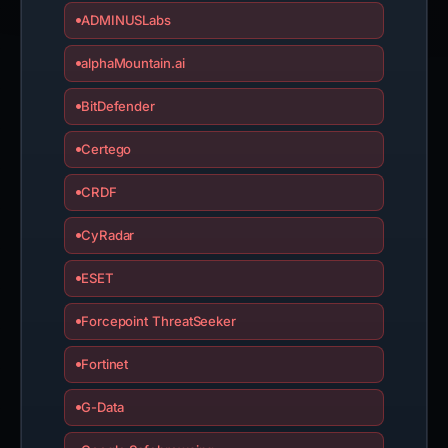
ADMINUSLabs
alphaMountain.ai
BitDefender
Certego
CRDF
CyRadar
ESET
Forcepoint ThreatSeeker
Fortinet
G-Data