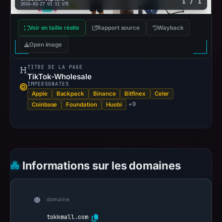
1 / 1
2026-02-27 01:11 UTC
Voir en taille réelle
Rapport source
Wayback
Open image
TITRE DE LA PAGE
TikTok-Wholesale
IMPERSONATES
Apple
Backpack
Binance
Bitfinex
Celer
+9
Coinbase
Foundation
Huobi
Informations sur les domaines
domaine
tokkmall.com