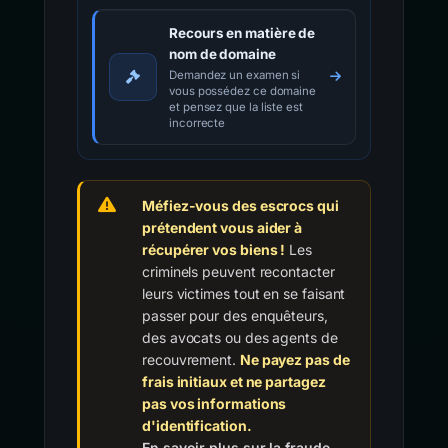
Recours en matière de
nom de domaine
Demandez un examen si
vous possédez ce domaine
et pensez que la liste est
incorrecte
Méfiez-vous des escrocs qui
prétendent vous aider à
récupérer vos biens !
Les
criminels peuvent recontacter
leurs victimes tout en se faisant
passer pour des enquêteurs,
des avocats ou des agents de
recouvrement.
Ne payez pas de
frais initiaux et ne partagez
pas vos informations
d'identification.
En savoir plus sur la fraude