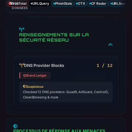
VirusTotal
DES
URLQuery
PhishStats
OTX
CF Radar
URLScan ca
DONNÉES
RENSEIGNEMENTS SUR LA
SÉCURITÉ RÉSEAU
1 / 12
DNS Provider Blocks
Brand Ledger
Suspicious
·
Checked 12 DNS providers: Quad9, AdGuard, ControlD,
CleanBrowsing & more
PROCESSUS DE RÉPONSE AUX MENACES