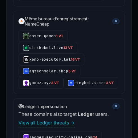
Même bureau d’enregistrement:
6
NameCheap
ansem.games
1 VT
strikebet.live
13 VT
xeno-executor.lol
16 VT
agtechsolar.shop
5 VT
goobz.xyz
ringbot.store
3 VT
3 VT
Ledger impersonation
8
These domains also target
Ledger
users.
View all Ledger threats →
ledger-security-online.com
24