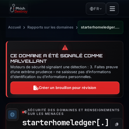
FR
›
›
Accueil
Rapports sur les domaines
starterhomeledger.com
⚠️
CE DOMAINE A ÉTÉ SIGNALÉ COMME
MALVEILLANT
Moteurs de sécurité signalant une détection : 3. Faites preuve
d’une extrême prudence – ne saisissez pas d’informations
d’identification ou d’informations personnelles.
Créer un brouillon pour révision
SÉCURITÉ DES DOMAINES ET RENSEIGNEMENTS
SUR LES MENACES
starterhomeledger[.]
Copier