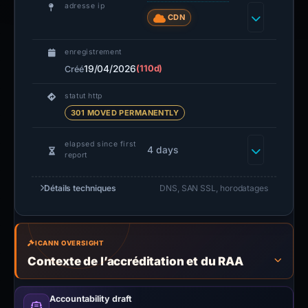
adresse ip
CDN
enregistrement
19/04/2026
(110d)
Créé
statut http
301 MOVED PERMANENTLY
elapsed since first
4 days
report
Détails techniques
DNS, SAN SSL, horodatages
ICANN OVERSIGHT
Contexte de l’accréditation et du RAA
Accountability draft