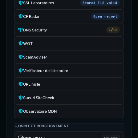
SSL Laboratoires
Stored TLS valid
CF Radar
Open report
DNS Security
1/12
WOT
ScamAdviser
Vérificateur de liste noire
URL nulle
Sucuri SiteCheck
Observatoire MDN
OSINT ET RENSEIGNEMENT
Full scan