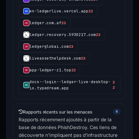
en-ledgerlive.vercel.app
23
ledger.com.af
23
ledger.recovery.5930217.com
23
ledgerglobai.com
23
liveassethelpdesk.com
23
app-ledger-z1.top
22
docs--login--ledger-live-desktop-
2
io.typedream.app
2
Rapports récents sur les menaces
6
Rapports récemment ajoutés à partir de la
base de données PhishDestroy. Ces liens de
découverte n’impliquent pas d’infrastructure