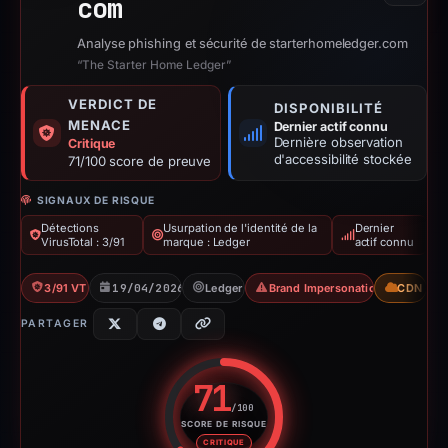
com
Analyse phishing et sécurité de starterhomeledger.com
“The Starter Home Ledger”
VERDICT DE
DISPONIBILITÉ
MENACE
Dernier actif connu
Dernière observation
Critique
d'accessibilité stockée
71/100 score de preuve
SIGNAUX DE RISQUE
Détections
Usurpation de l'identité de la
Dernier
VirusTotal : 3/91
marque : Ledger
actif connu
3/91 VT
19/04/2026
Ledger
Brand Impersonation
CDN
PARTAGER
71
/100
SCORE DE RISQUE
Score de risque : 71 sur 100. 
CRITIQUE