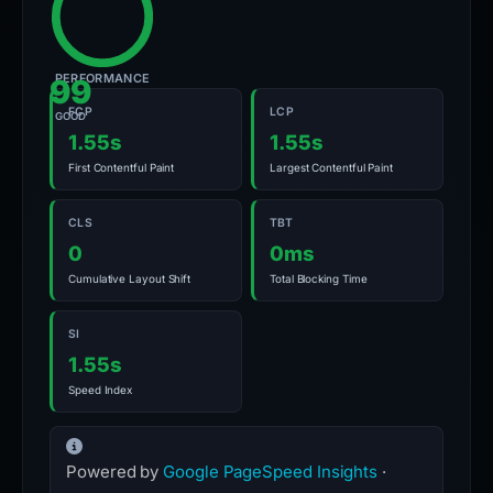
PERFORMANCE
99
FCP
LCP
GOOD
1.55s
1.55s
First Contentful Paint
Largest Contentful Paint
CLS
TBT
0
0ms
Cumulative Layout Shift
Total Blocking Time
SI
1.55s
Speed Index
Powered by
Google PageSpeed Insights
·