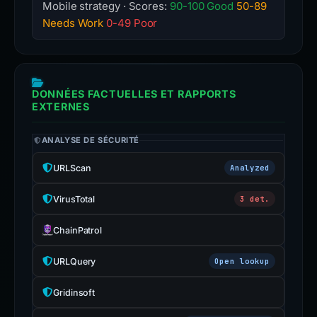
Mobile strategy · Scores:
90-100 Good
50-89
Needs Work
0-49 Poor
DONNÉES FACTUELLES ET RAPPORTS
EXTERNES
ANALYSE DE SÉCURITÉ
URLScan
Analyzed
VirusTotal
3 det.
ChainPatrol
URLQuery
Open lookup
Gridinsoft