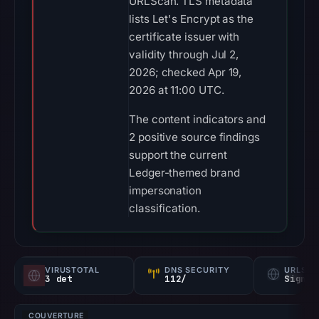
URLScan. TLS metadata
lists Let's Encrypt as the
certificate issuer with
validity through Jul 2,
2026; checked Apr 19,
2026 at 11:00 UTC.
The content indicators and
2 positive source findings
support the current
Ledger-themed brand
impersonation
classification.
VIRUSTOTAL
DNS SECURITY
URLSC
3 det
112/
Signal
COUVERTURE