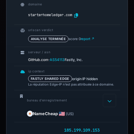
domaine
starterhomeledger.com
urlscan verdict
ANALYSE TERMINÉE
score 0
report ↗
serveur / asn
·
GitHub.com
AS54113
Fastly, Inc.
ip context
origin IP hidden
FASTLY SHARED EDGE
La réputation Edge-IP n’est pas attribuée à ce domaine.
bureau d’enregistrement
NameCheap
(US)
185.199.109.153