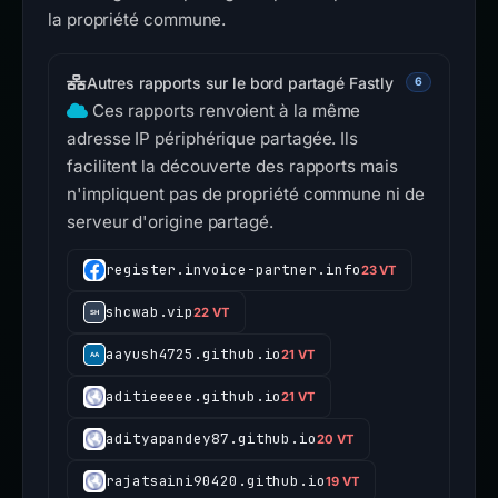
la propriété commune.
Autres rapports sur le bord partagé Fastly
6
Ces rapports renvoient à la même
adresse IP périphérique partagée. Ils
facilitent la découverte des rapports mais
n'impliquent pas de propriété commune ni de
serveur d'origine partagé.
register.invoice-partner.info
23 VT
shcwab.vip
22 VT
aayush4725.github.io
21 VT
aditieeeee.github.io
21 VT
adityapandey87.github.io
20 VT
rajatsaini90420.github.io
19 VT