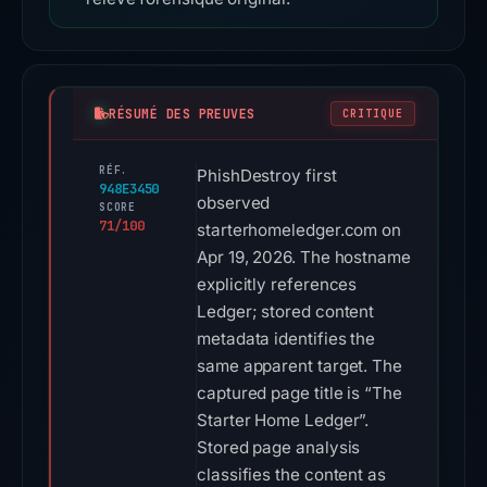
RÉSUMÉ DES PREUVES
CRITIQUE
RÉF.
PhishDestroy first
948E3450
observed
SCORE
71/100
starterhomeledger.com on
Apr 19, 2026. The hostname
explicitly references
Ledger; stored content
metadata identifies the
same apparent target. The
captured page title is “The
Starter Home Ledger”.
Stored page analysis
classifies the content as