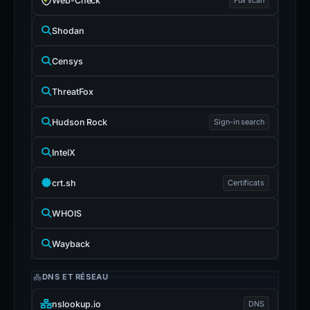
Web-Check
Shodan
Censys
ThreatFox
Hudson Rock
Sign-in search
IntelX
crt.sh
Certificats
WHOIS
Wayback
DNS ET RÉSEAU
nslookup.io
DNS