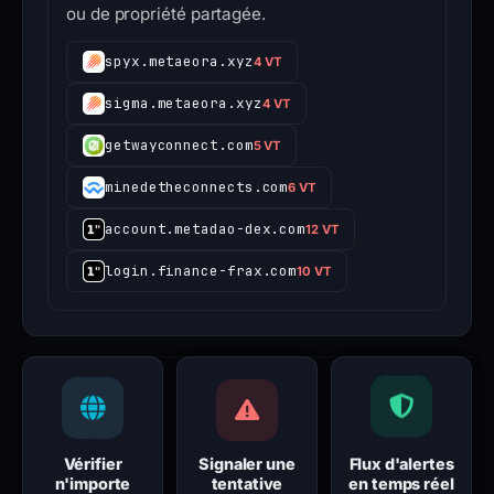
ou de propriété partagée.
spyx.metaeora.xyz
4 VT
sigma.metaeora.xyz
4 VT
getwayconnect.com
5 VT
minedetheconnects.com
6 VT
account.metadao-dex.com
12 VT
login.finance-frax.com
10 VT
Vérifier
Signaler une
Flux d'alertes
n'importe
tentative
en temps réel