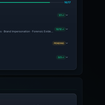
16/17
1/1 ✓
12/12 ✓
us · Brand Impersonation · Forensic Evidence Collected · Technical Analysis Recorde
PENDING
3/3 ✓