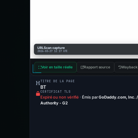
URLScan capture
2026-03-27 12:17 UTC
Voir en taille réelle
Rapport source
Wayback
TITRE DE LA PAGE
BT
CERTIFICAT TLS
Expiré ou non vérifié
·
Émis par
GoDaddy.com, Inc. /
Authority - G2