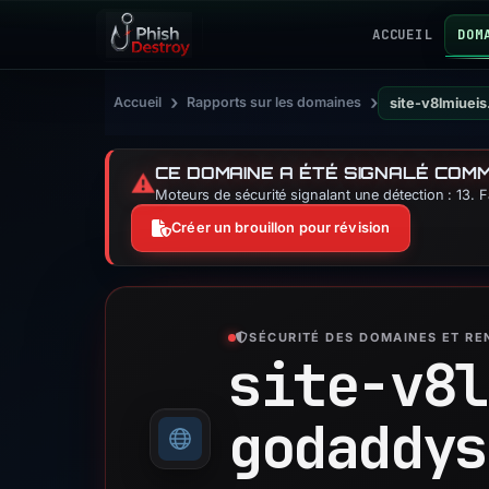
ACCUEIL
DOM
›
›
Accueil
Rapports sur les domaines
site-v8lmiuei
CE DOMAINE A ÉTÉ SIGNALÉ COM
⚠️
Moteurs de sécurité signalant une détection : 13. 
Créer un brouillon pour révision
SÉCURITÉ DES DOMAINES ET R
site-v8l
godaddys