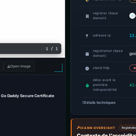
registrar (base
domain)
13
adresse ip
1 / 1
registration (base
god
domain)
Open image
statut http
4
délai avant la
42 
première
indisponibilité
 Go Daddy Secure Certificate
Détails techniques
ICANN OVERSIGHT
Registrati
Contexte de l’accrédit