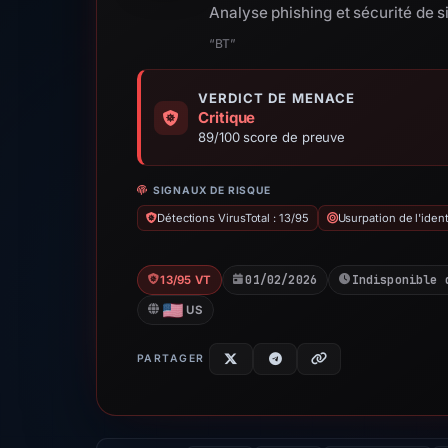
Analyse phishing et sécurité de 
“BT”
VERDICT DE MENACE
Critique
89/100 score de preuve
SIGNAUX DE RISQUE
Détections VirusTotal : 13/95
Usurpation de l'ident
01/02/2026
Indisponible 
13/95 VT
US
PARTAGER