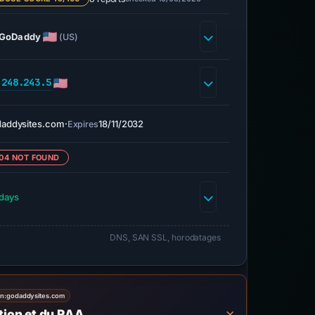
GoDaddy
(US)
.248.243.5
addysites.com
·
18/11/2032
Expires
04 NOT FOUND
days
DNS, SAN SSL, horodatages
on:
godaddysites.com
ation et du RAA