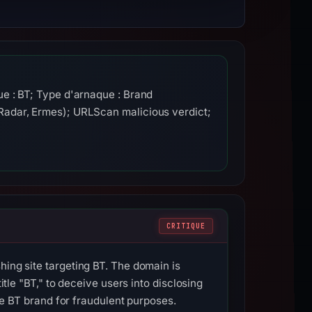
e : BT; Type d'arnaque : Brand
Radar, Ermes); URLScan malicious verdict;
CRITIQUE
hing site targeting BT. The domain is
itle "BT," to deceive users into disclosing
the BT brand for fraudulent purposes.