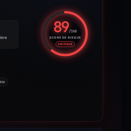
89
/100
Score de risque : 89 sur 100. 
ière
SCORE DE RISQUE
CRITIQUE
ble