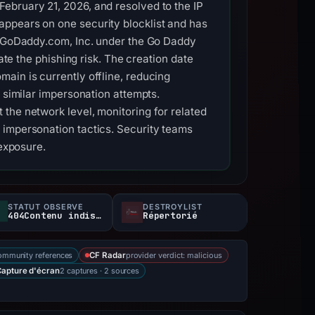
ebruary 21, 2026, and resolved to the IP
appears on one security blocklist and has
by GoDaddy.com, Inc. under the Go Daddy
ate the phishing risk. The creation date
ain is currently offline, reducing
r similar impersonation attempts.
the network level, monitoring for related
 impersonation tactics. Security teams
 exposure.
STATUT OBSERVÉ
DESTROYLIST
404Contenu indisponible
Répertorié
ommunity references
provider verdict: malicious
CF Radar
2 captures · 2 sources
Capture d'écran