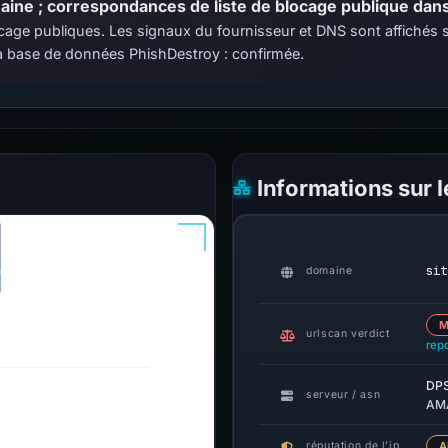
ine ; correspondances de liste de blocage publique dans 
 blocage publiques. Les signaux du fournisseur et DNS sont affiché
 base de données PhishDestroy : confirmée.
Informations sur 
sit
domaine
M
urlscan verdict
rep
DPS
serveur / asn
AMA
réputation de l’ip
A