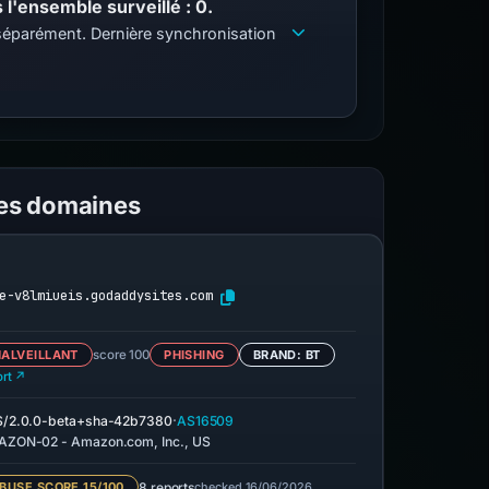
l'ensemble surveillé : 0.
s séparément. Dernière synchronisation
les domaines
e-v8lmiueis.godaddysites.com
ALVEILLANT
score 100
PHISHING
BRAND: BT
ort ↗
·
/2.0.0-beta+sha-42b7380
AS16509
ZON-02 - Amazon.com, Inc., US
8 reports
checked 16/06/2026
BUSE SCORE 15/100