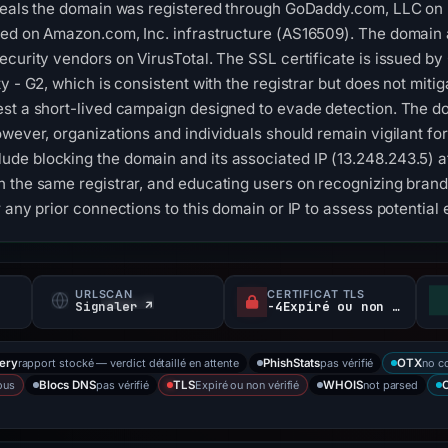
veals the domain was registered through GoDaddy.com, LLC on F
ted on Amazon.com, Inc. infrastructure (AS16509). The domain 
ecurity vendors on VirusTotal. The SSL certificate is issued 
y - G2, which is consistent with the registrar but does not mitig
st a short-lived campaign designed to evade detection. The dom
owever, organizations and individuals should remain vigilant fo
e blocking the domain and its associated IP (13.248.243.5) at 
 the same registrar, and educating users on recognizing brand
 any prior connections to this domain or IP to assess potential
URLSCAN
CERTIFICAT TLS
Signaler ↗
-4Expiré ou non vérifié d
rapport stocké — verdict détaillé en attente
pas vérifié
no c
ery
PhishStats
OTX
ous
pas vérifié
Expiré ou non vérifié
not parsed
Blocs DNS
TLS
WHOIS