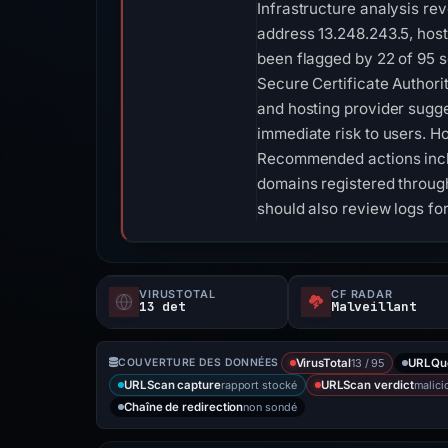
Infrastructure analysis re
address 13.248.243.5, hos
been flagged by 22 of 95 s
Secure Certificate Authorit
and hosting provider sugge
immediate risk to users. H
Recommended actions includ
domains registered through
should also review logs for
VIRUSTOTAL
CF RADAR
13 det
Malveillant
13 / 95
COUVERTURE DES DONNÉES
VirusTotal
URLQu
rapport stocké
malici
URLScan capture
URLScan verdict
non sondé
Chaîne de redirection