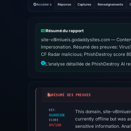
Accéder à
Réponse
Captures
Renseignements
Résumé du rapport
site-v8lmiueis.godaddysites.com — Contenu
Impersonation. Résumé des preuves: VirusT
CF Radar malicious; PhishDestroy score 8
L’analyse détaillée de PhishDestroy AI res
RÉSUMÉ DES PREUVES
RÉF.
This domain, site-v8lmiuei
0680D3DE
currently offline but was a
SCORE
89/100
sensitive information. Anal