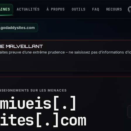
AINES
ACTUALITÉS
À PROPOS
OUTILS
FAQ
RECOURS
s.godaddysites.com
ME MALVEILLANT
Faites preuve d’une extrême prudence – ne saisissez pas d’informations d’id
ENSEIGNEMENTS SUR LES MENACES
miueis[.]
ites[.]
com