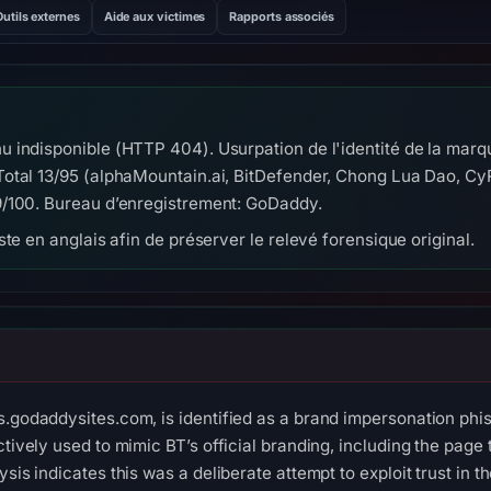
Outils externes
Aide aux victimes
Rapports associés
 indisponible (HTTP 404). Usurpation de l'identité de la marqu
otal 13/95 (alphaMountain.ai, BitDefender, Chong Lua Dao, Cy
9/100. Bureau d’enregistrement: GoDaddy.
te en anglais afin de préserver le relevé forensique original.
s.godaddysites.com, is identified as a brand impersonation phis
ctively used to mimic BT’s official branding, including the page t
ysis indicates this was a deliberate attempt to exploit trust in 