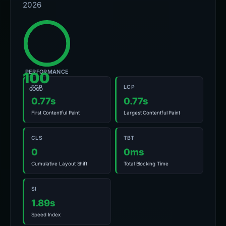
2026
PERFORMANCE
100
FCP
LCP
GOOD
0.77s
0.77s
First Contentful Paint
Largest Contentful Paint
CLS
TBT
0
0ms
Cumulative Layout Shift
Total Blocking Time
SI
1.89s
Speed Index