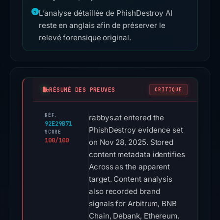
L’analyse détaillée de PhishDestroy AI
reste en anglais afin de préserver le
relevé forensique original.
RÉSUMÉ DES PREUVES
CRITIQUE
RÉF.
rabbys.at entered the
92E29B71
PhishDestroy evidence set
SCORE
100/100
on Nov 28, 2025. Stored
content metadata identifies
Across as the apparent
target. Content analysis
also recorded brand
signals for Arbitrum, BNB
Chain, Debank, Ethereum,