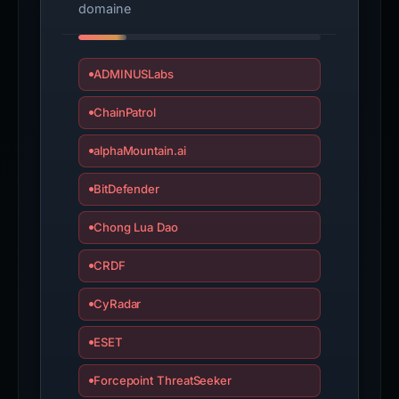
domaine
ADMINUSLabs
ChainPatrol
alphaMountain.ai
BitDefender
Chong Lua Dao
CRDF
CyRadar
ESET
Forcepoint ThreatSeeker