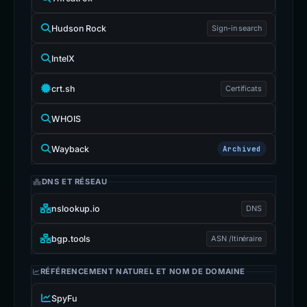
Hudson Rock
Sign-in search
IntelX
crt.sh
Certificats
WHOIS
Wayback
Archived
DNS ET RÉSEAU
nslookup.io
DNS
bgp.tools
ASN /Itinéraire
RÉFÉRENCEMENT NATUREL ET NOM DE DOMAINE
SpyFu