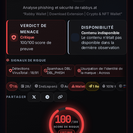
Analyse phishing et sécurité de rabbys.at
“Rabby Wallet | Download Extension | Crypto & NFT Wallet”
VERDICT DE
DISPONIBILITÉ
MENACE
Contenu indisponible
Critique
Le contenu n'était pas
100/100 score de
disponible dans la
dernière observation
preuve
SIGNAUX DE RISQUE
Détections
Spamhaus DBL:
Usurpation de l'identité de
VirusTotal : 18/91
DBL_PHISH
la marque : Across
18/91 VT
28/11/2025
Indisponible depuis 16/03/2026
Across
Wallet/Seed Phishing
1 Report Sent
107d to unavaila
R
PARTAGER
100
/100
SCORE DE RISQUE
Score de risque : 100 sur 100.
CRITIQUE