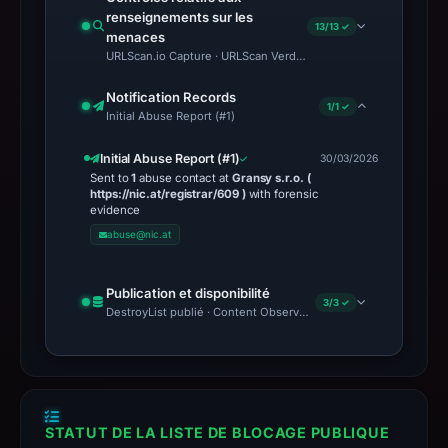
renseignements sur les
13/13 ✓
menaces
URLScan.io Capture · URLScan Verdict · Cloudflare Radar Report 
Notification Records
1/1 ✓
Initial Abuse Report (#1)
Initial Abuse Report (#1)
30/03/2026
Sent to
1
abuse contact at
Gransy s.r.o. (
https://nic.at/registrar/609 )
with forensic
evidence
abuse@nic.at
Publication et disponibilité
3/3 ✓
DestroyList publié · Content Observed Unavailable · Délai avant 
STATUT DE LA LISTE DE BLOCAGE PUBLIQUE