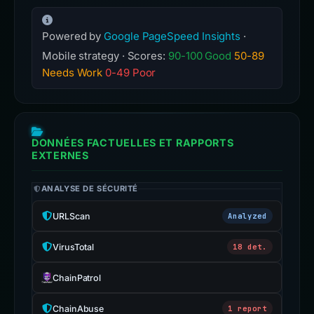
Powered by
Google PageSpeed Insights
·
Mobile strategy · Scores:
90-100 Good
50-89
Needs Work
0-49 Poor
DONNÉES FACTUELLES ET RAPPORTS
EXTERNES
ANALYSE DE SÉCURITÉ
URLScan
Analyzed
VirusTotal
18 det.
ChainPatrol
ChainAbuse
1 report