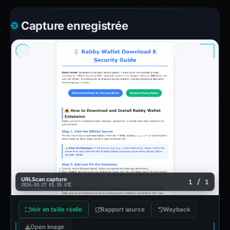
Capture enregistrée
URLScan capture
1 / 1
2026-02-27 01:35 UTC
Voir en taille réelle
Rapport source
Wayback
Open image