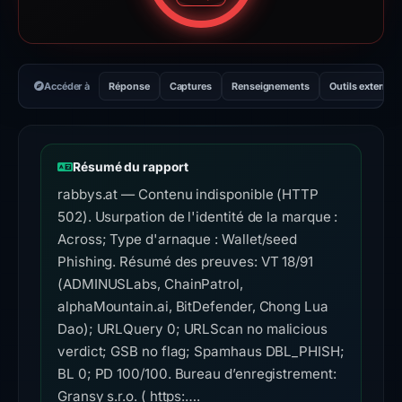
Accéder à
Réponse
Captures
Renseignements
Outils externes
Résumé du rapport
rabbys.at — Contenu indisponible (HTTP
502). Usurpation de l'identité de la marque :
Across; Type d'arnaque : Wallet/seed
Phishing. Résumé des preuves: VT 18/91
(ADMINUSLabs, ChainPatrol,
alphaMountain.ai, BitDefender, Chong Lua
Dao); URLQuery 0; URLScan no malicious
verdict; GSB no flag; Spamhaus DBL_PHISH;
BL 0; PD 100/100. Bureau d’enregistrement:
Gransy s.r.o. ( https:….