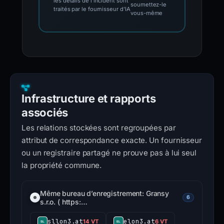
les détails de l'incident sont
soumettez-le
traités par le fournisseur d'IA
vous-même
Infrastructure et rapports
associés
Les relations stockées sont regroupées par
attribut de correspondance exacte. Un fournisseur
ou un registraire partagé ne prouve pas à lui seul
la propriété commune.
Même bureau d’enregistrement: Gransy
6
s.r.o. ( https:…
sllon3.at
elon3.at
14 VT
6 VT