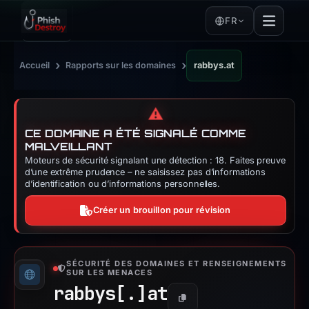
FR
›
›
Accueil
Rapports sur les domaines
rabbys.at
⚠️
CE DOMAINE A ÉTÉ SIGNALÉ COMME
MALVEILLANT
Moteurs de sécurité signalant une détection : 18. Faites preuve
d’une extrême prudence – ne saisissez pas d’informations
d’identification ou d’informations personnelles.
Créer un brouillon pour révision
SÉCURITÉ DES DOMAINES ET RENSEIGNEMENTS
SUR LES MENACES
rabbys[.]
at
Copier