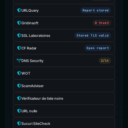
URLQuery
Report stored
Gridinsoft
0 trust
SSL Laboratoires
Stored TLS valid
CF Radar
Open report
DNS Security
2/14
WOT
ScamAdviser
Vérificateur de liste noire
URL nulle
Sucuri SiteCheck