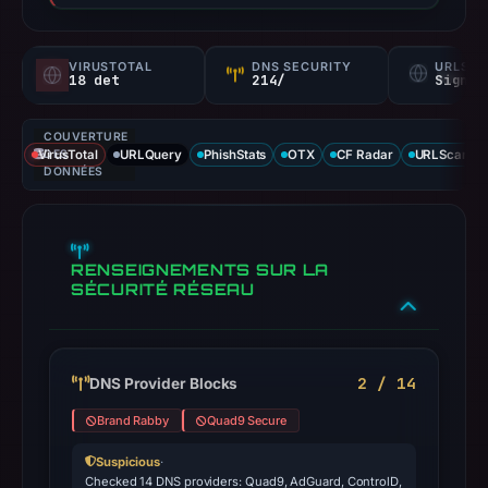
VIRUSTOTAL
DNS SECURITY
URLSC
18 det
214/
Signal
COUVERTURE
VirusTotal
DES
URLQuery
PhishStats
OTX
CF Radar
URLScan ca
DONNÉES
RENSEIGNEMENTS SUR LA
SÉCURITÉ RÉSEAU
2 / 14
DNS Provider Blocks
Brand Rabby
Quad9 Secure
Suspicious
·
Checked 14 DNS providers: Quad9, AdGuard, ControlD,