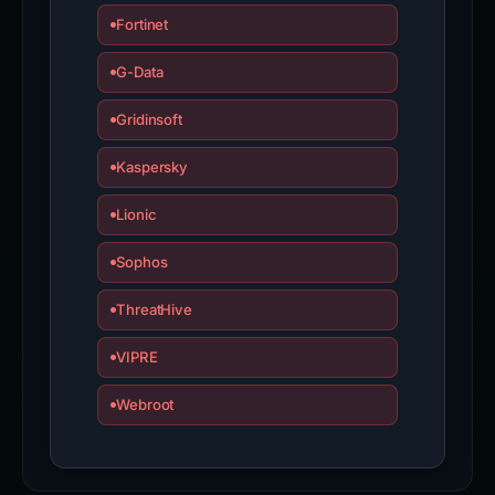
Fortinet
G-Data
Gridinsoft
Kaspersky
Lionic
Sophos
ThreatHive
VIPRE
Webroot