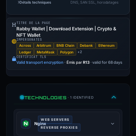
Détails techniques
DNS, SAN SSL, horodatages
TITRE DE LA PAGE
Rabby Wallet | Download Extension | Crypto &
NFT Wallet
IMPERSONATES
Across
Arbitrum
BNB Chain
Debank
Ethereum
+2
Ledger
MetaMask
Polygon
CERTIFICAT TLS
Valid transport encryption
·
Émis par
R13
· valid for 68 days
TECHNOLOGIES
· 1 IDENTIFIED
WEB SERVERS
Nginx
REVERSE PROXIES