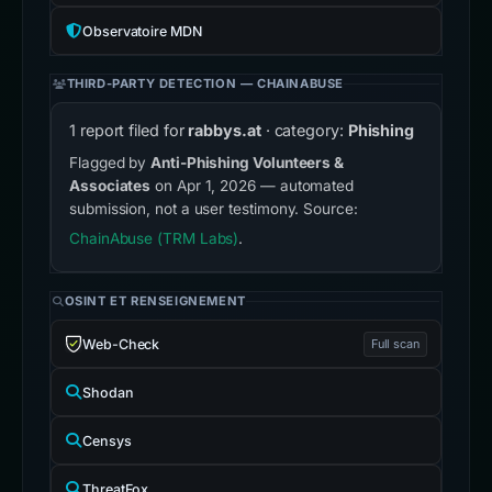
Observatoire MDN
THIRD-PARTY DETECTION — CHAINABUSE
1 report filed for
rabbys.at
· category:
Phishing
Flagged by
Anti-Phishing Volunteers &
Associates
on Apr 1, 2026 — automated
submission, not a user testimony. Source:
ChainAbuse (TRM Labs)
.
OSINT ET RENSEIGNEMENT
Web-Check
Full scan
Shodan
Censys
ThreatFox