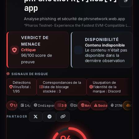
Copier
app
Analyse phishing et sécurité de phrsnetwork.web.app
“Pharos Testnet- Experience the Fastest EVM-Compatible Layer 1 for Real-World ...”
VERDICT DE
DISPONIBILITÉ
MENACE
Contenu indisponible
Critique
Le contenu n'était pas
96/100 score de
disponible dans la
dernière observation
preuve
SIGNAUX DE RISQUE
Détections
Correspondances de la
Usurpation de
VirusTotal :
liste de blocage
l'identité de la
1/95
stockée : 3
marque : Discord
1/95 VT
14/12/2025
Indisponible depuis 21/07/2026
3 Blocklists
Discord
Angel Drainer
Social Media Phishing
217d to unavai
CDN
PARTAGER