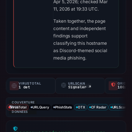
Apr 5, 2026; checked Mar
11, 2026 at 19:33 UTC.
Taken together, the page
content and independent
findings support
classifying this hostname
as Discord-themed social
media phishing.
VIRUSTOTAL
URLSCAN
GRIDIN
1 det
Signaler ↗
100/
COUVERTURE
VirusTotal
DES
URLQuery
PhishStats
OTX
CF Radar
URLScan ca
DONNÉES