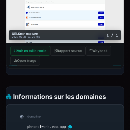
URLScan capture
1 / 1
2026-02-26 01:25 UTC
Voir en taille réelle
Rapport source
Wayback
Open image
Informations sur les domaines
domaine
phrsnetwork.web.app