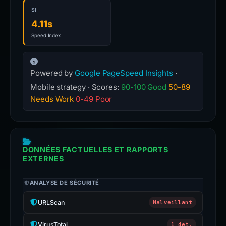
SI
4.11s
Speed Index
Powered by
Google PageSpeed Insights
·
Mobile strategy · Scores:
90-100 Good
50-89
Needs Work
0-49 Poor
DONNÉES FACTUELLES ET RAPPORTS
EXTERNES
ANALYSE DE SÉCURITÉ
URLScan
Malveillant
VirusTotal
1 det.