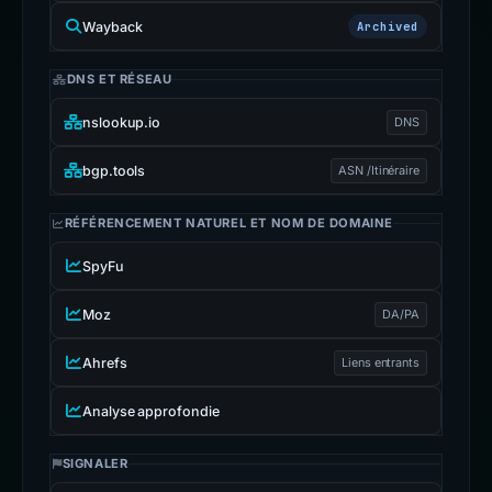
Wayback
Archived
DNS ET RÉSEAU
nslookup.io
DNS
bgp.tools
ASN /Itinéraire
RÉFÉRENCEMENT NATUREL ET NOM DE DOMAINE
SpyFu
Moz
DA/PA
Ahrefs
Liens entrants
Analyse approfondie
SIGNALER