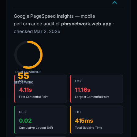
Google PageSpeed Insights — mobile
performance audit of
phrsnetwork.web.app
·
checked Mar 2, 2026
PERFORMANCE
55
FCP
LCP
NEEDS WORK
4.11s
11.16s
First Contentful Paint
Largest Contentful Paint
CLS
TBT
0.02
415ms
Cumulative Layout Shift
Total Blocking Time