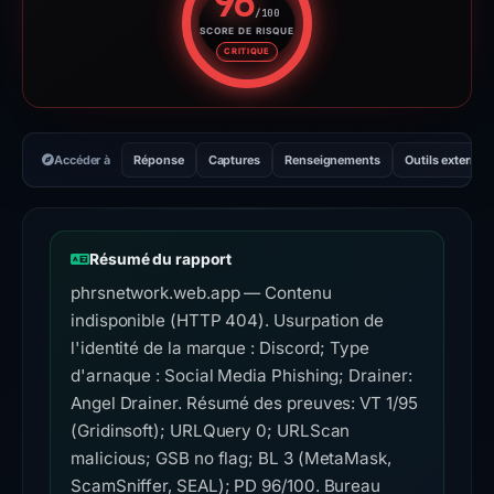
96
/100
SCORE DE RISQUE
Score de risque : 96 sur 100. 
CRITIQUE
Accéder à
Réponse
Captures
Renseignements
Outils externes
Résumé du rapport
phrsnetwork.web.app — Contenu
indisponible (HTTP 404). Usurpation de
l'identité de la marque : Discord; Type
d'arnaque : Social Media Phishing; Drainer:
Angel Drainer. Résumé des preuves: VT 1/95
(Gridinsoft); URLQuery 0; URLScan
malicious; GSB no flag; BL 3 (MetaMask,
ScamSniffer, SEAL); PD 96/100. Bureau