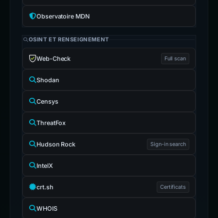
Observatoire MDN
OSINT ET RENSEIGNEMENT
Web-Check
Full scan
Shodan
Censys
ThreatFox
Hudson Rock
Sign-in search
IntelX
crt.sh
Certificats
WHOIS