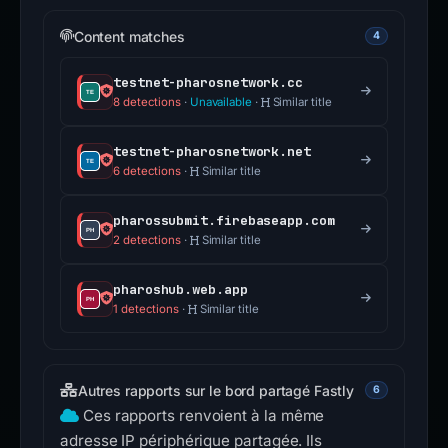
Content matches
4
testnet-pharosnetwork.cc
8 detections
·
Unavailable
·
Similar title
testnet-pharosnetwork.net
6 detections
·
Similar title
pharossubmit.firebaseapp.com
2 detections
·
Similar title
pharoshub.web.app
1 detections
·
Similar title
Autres rapports sur le bord partagé Fastly
6
Ces rapports renvoient à la même
adresse IP périphérique partagée. Ils