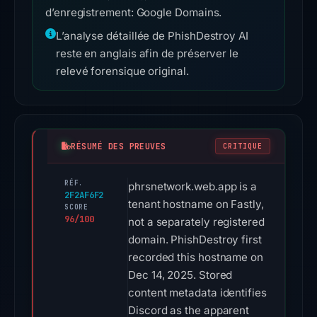
d’enregistrement: Google Domains.
L’analyse détaillée de PhishDestroy AI
reste en anglais afin de préserver le
relevé forensique original.
RÉSUMÉ DES PREUVES
CRITIQUE
RÉF.
phrsnetwork.web.app is a
2F2AF6F2
tenant hostname on Fastly,
SCORE
96/100
not a separately registered
domain. PhishDestroy first
recorded this hostname on
Dec 14, 2025. Stored
content metadata identifies
Discord as the apparent