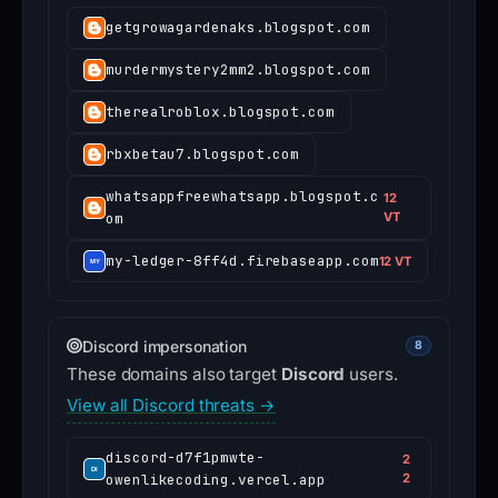
getgrowagardenaks.blogspot.com
murdermystery2mm2.blogspot.com
therealroblox.blogspot.com
rbxbetau7.blogspot.com
whatsappfreewhatsapp.blogspot.c
12
om
VT
my-ledger-8ff4d.firebaseapp.com
12 VT
Discord impersonation
8
These domains also target
Discord
users.
View all Discord threats →
discord-d7f1pmwte-
2
owenlikecoding.vercel.app
2