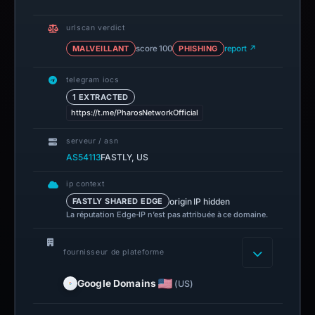
urlscan verdict
MALVEILLANT
score 100
PHISHING
report ↗
telegram iocs
1 EXTRACTED
https://t.me/PharosNetworkOfficial
serveur / asn
AS54113
FASTLY, US
ip context
origin IP hidden
FASTLY SHARED EDGE
La réputation Edge-IP n’est pas attribuée à ce domaine.
fournisseur de plateforme
Google Domains
(US)