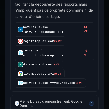
facilitent la découverte des rapports mais
n'impliquent pas de propriété commune ni de
serveur d'origine partagé.
netflix-clone-
24
1a4f2.firebaseapp.com
VT
rogersreplay.com
22 VT
fuzzy-netflix-
19
clone.firebaseapp.com
VT
dynamexcard.com
19 VT
livemeetcall.xyz
19 VT
netflix-clone-fff8b.web.app
18 VT
Même bureau d’enregistrement: Google
6
Domains