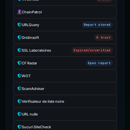
ChainPatrol
URLQuery
Report stored
Gridinsoft
0 trust
SSL Laboratoires
Expired/unverified
CF Radar
Open report
WOT
ScamAdviser
Vérificateur de liste noire
URL nulle
Sucuri SiteCheck