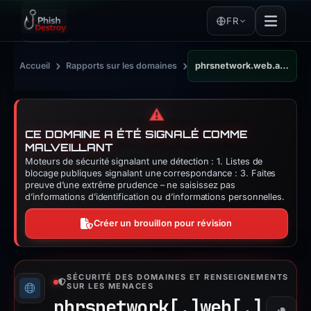
FR
›
›
Accueil
Rapports sur les domaines
phrsnetwork.web.app
⚠️
CE DOMAINE A ÉTÉ SIGNALÉ COMME
MALVEILLANT
Moteurs de sécurité signalant une détection : 1. Listes de
blocage publiques signalant une correspondance : 3. Faites
preuve d’une extrême prudence – ne saisissez pas
d’informations d’identification ou d’informations personnelles.
Créer un brouillon pour révision
SÉCURITÉ DES DOMAINES ET RENSEIGNEMENTS
SUR LES MENACES
phrsnetwork[.]
web[.]