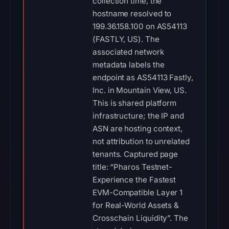
collection time, the
hostname resolved to
199.36.158.100 on AS54113
(FASTLY, US). The
associated network
metadata labels the
endpoint as AS54113 Fastly,
Inc. in Mountain View, US.
This is shared platform
infrastructure; the IP and
ASN are hosting context,
not attribution to unrelated
tenants. Captured page
title: “Pharos Testnet-
Experience the Fastest
EVM-Compatible Layer 1
for Real-World Assets &
Crosschain Liquidity”. The