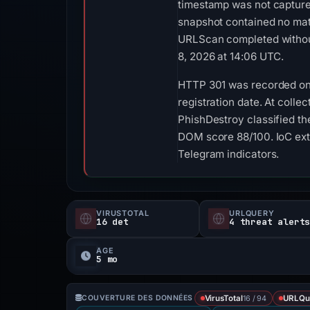
timestamp was not capture
snapshot contained no mat
URLScan completed without
8, 2026 at 14:06 UTC.
HTTP 301 was recorded on A
registration date. At collec
PhishDestroy classified t
DOM score 88/100. IoC ext
Telegram indicators.
VIRUSTOTAL
URLQUERY
16 det
4 threat alert
ÂGE
5 mo
16 / 94
COUVERTURE DES DONNÉES
VirusTotal
URLQu