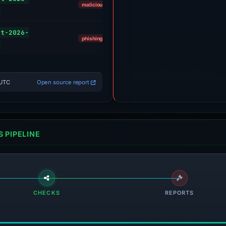
Sinkholed
malicious
Phishing
et-2026-
phishing
Block
 UTC
Open source report
 PIPELINE
CHECKS
REPORTS