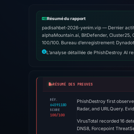
Résumé du rapport
padisahbet-2026-yenim.vip — Dernier acti
alphaMountain.ai, BitDefender, Cluster25,
100/100. Bureau d’enregistrement: Dynadot
L’analyse détaillée de PhishDestroy AI res
RÉSUMÉ DES PREUVES
RÉF.
PhishDestroy first observe
645911BD
Radar, and URLQuery. Evid
SCORE
100/100
VirusTotal recorded 16 de
DNS8, Forcepoint ThreatSee