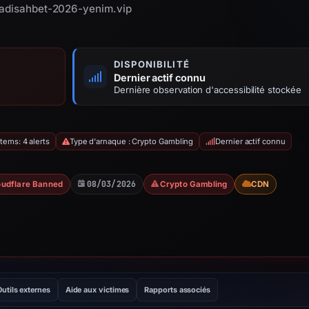
 padisahbet-2026-yenim.vip
DISPONIBILITÉ
Dernier actif connu
Dernière observation d'accessibilité stockée
tems: 4 alerts
Type d'arnaque : Crypto Gambling
Dernier actif connu
08/03/2026
oudflare Banned
Crypto Gambling
CDN
Outils externes
Aide aux victimes
Rapports associés