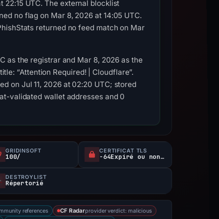
 22:15 UTC. The external blocklist
ned no flag on Mar 8, 2026 at 14:05 UTC.
PhishStats returned no feed match on Mar
C as the registrar and Mar 8, 2026 as the
itle: “Attention Required! | Cloudflare”.
d on Jul 11, 2026 at 02:20 UTC; stored
at-validated wallet addresses and 0
GRIDINSOFT
CERTIFICAT TLS
100/
-64Expiré ou non vérifié d
DESTROYLIST
Répertorié
mmunity references
provider verdict: malicious
CF Radar