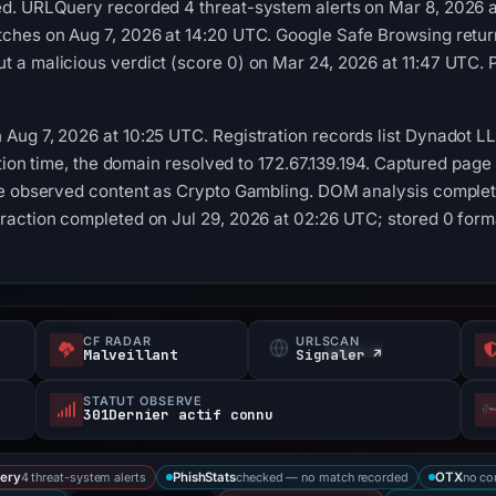
d. URLQuery recorded 4 threat-system alerts on Mar 8, 2026 at
ches on Aug 7, 2026 at 14:20 UTC. Google Safe Browsing retur
 a malicious verdict (score 0) on Mar 24, 2026 at 11:47 UTC. 
ug 7, 2026 at 10:25 UTC. Registration records list Dynadot LL
tion time, the domain resolved to 172.67.139.194. Captured page t
he observed content as Crypto Gambling. DOM analysis complete
raction completed on Jul 29, 2026 at 02:26 UTC; stored 0 form
CF RADAR
URLSCAN
s
Malveillant
Signaler ↗
STATUT OBSERVÉ
301Dernier actif connu
4 threat-system alerts
checked — no match recorded
no co
ery
PhishStats
OTX