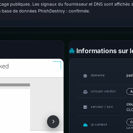
 blocage publiques. Les signaux du fournisseur et DNS sont affiché
 base de données PhishDestroy : confirmée.
Informations sur 
pad
domaine
urlscan verdict
A
clo
serveur / asn
CLO
C
ip context
La r