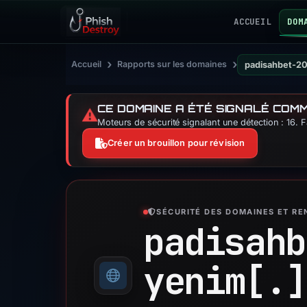
ACCUEIL
DOM
›
›
Accueil
Rapports sur les domaines
padisahbet-2
CE DOMAINE A ÉTÉ SIGNALÉ COM
⚠️
Moteurs de sécurité signalant une détection : 16. 
Créer un brouillon pour révision
SÉCURITÉ DES DOMAINES ET R
padisahb
yenim[.]