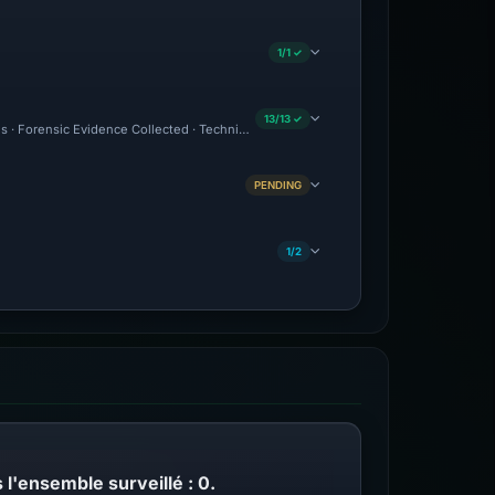
1/1 ✓
13/13 ✓
us · Forensic Evidence Collected · Technical Analysis Recorded · VT Detection +1 · 
PENDING
1/2
l'ensemble surveillé : 0.