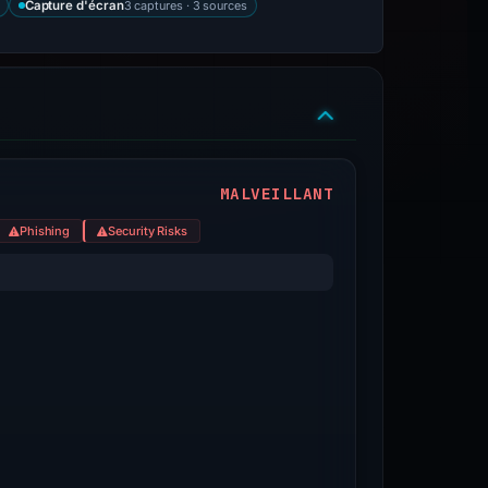
3 captures · 3 sources
Capture d'écran
MALVEILLANT
Phishing
Security Risks