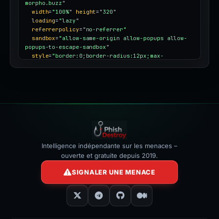
morpho.buzz"
width
=
"100%"
height
=
"320"
loading
=
"lazy"
referrerpolicy
=
"no-referrer"
sandbox
=
"allow-same-origin allow-popups allow-
popups-to-escape-sandbox"
style
=
"border:0;border-radius:12px;max-
width:100%"
></iframe>
Intelligence indépendante sur les menaces –
ouverte et gratuite depuis 2019.
SIGNALER UNE MENACE