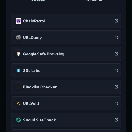
Réseau
Domaine
ChainPatrol
URLQuery
Google Safe Browsing
SSL Labs
Blacklist Checker
URLVoid
Sucuri SiteCheck