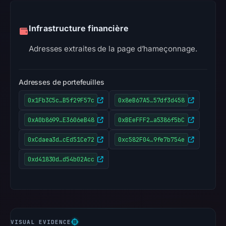
Infrastructure financière
Adresses extraites de la page d’hameçonnage.
Adresses de portefeuilles
0x1Fb3C5c…B5f29F57c
0x8eB67A5…57df3d458
0xA0b8699…E3606eB48
0xBEeFFF2…a5386f5bC
0xCdaea3d…cEd51Ce72
0xc582F04…9fe7b754e
0xd41830d…d54b02Acc