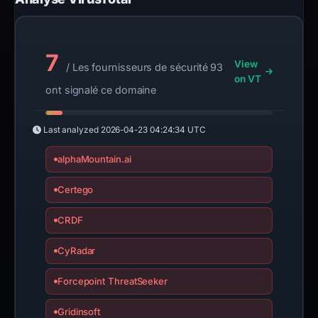
7
View
/ Les fournisseurs de sécurité 93
on VT
ont signalé ce domaine
Last analyzed
2026-04-23 04:24:34 UTC
alphaMountain.ai
Certego
CRDF
CyRadar
Forcepoint ThreatSeeker
Gridinsoft