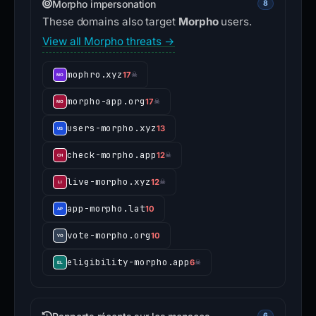
Morpho impersonation
8
These domains also target
Morpho
users.
View all Morpho threats →
mophro.xyz
17
☠
morpho-app.org
17
☠
users-morpho.xyz
13
check-morpho.app
12
☠
live-morpho.xyz
12
☠
app-morpho.lat
10
vote-morpho.org
10
eligibility-morpho.app
6
☠
6