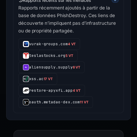
Rapports récents sur les menaces
Rapports récemment ajoutés à partir de la
base de données PhishDestroy. Ces liens de
découverte n’impliquent pas d’infrastructure
ou de propriété partagée.
vurak-groups.com
4 VT
teslastocks.org
5 VT
aliensupply.supply
6 VT
xss.ac
17 VT
restore-apyxfi.app
4 VT
oauth.metadao-dex.com
11 VT