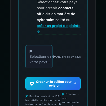
Sélectionnez votre pays
pour obtenir
contacts
officiels en matière de
cybercriminalité
ou
créer un projet de plainte
→
.
Choisissez votre pays pour les contacts offici
Sélectionnez
Annuaire de 97 pays
votre pays...
Créer un brouillon pour
révision
Examinez-
Brouillon assisté par l'IA :
le et
les détails de l'incident sont
soumettez-le
traités par le fournisseur d'IA