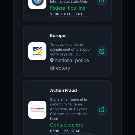
Internet aux États-Unis
Federal tips line
1-800-CALL-FBI
Europol
Trouvez le canal de
signalement officiel pour
votre pays de l'UE
National police
directory
Action Fraud
Signaler la fraude et la
cybercriminalité en
Angleterre, au Pays de
Galles et en Irlande du
Nord
Contact centre
0300 123 2040