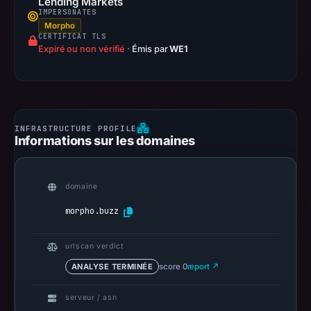
Lending Markets
IMPERSONATES
Morpho
CERTIFICAT TLS
Expiré ou non vérifié
·
Émis par
WE1
Informations sur les domaines
domaine
morpho.buzz
urlscan verdict
ANALYSE TERMINÉE
score 0
report ↗
serveur / asn