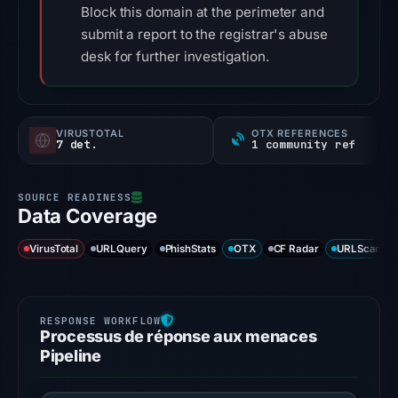
Block this domain at the perimeter and
submit a report to the registrar's abuse
desk for further investigation.
VIRUSTOTAL
OTX REFERENCES
7 det.
1 community ref
Data Coverage
VirusTotal
URLQuery
PhishStats
OTX
CF Radar
URLScan ca
Processus de réponse aux menaces
Pipeline