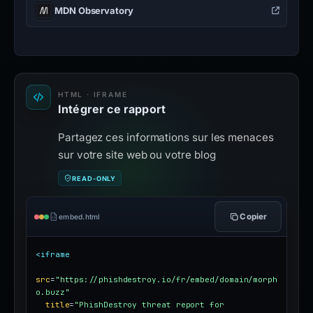
MDN Observatory
HTML · IFRAME
Intégrer ce rapport
Partagez ces informations sur les menaces
sur votre site web ou votre blog
READ-ONLY
Copier
embed.html
<iframe
src
=
"https://phishdestroy.io/fr/embed/domain/morph
o.buzz"
title
=
"PhishDestroy threat report for 