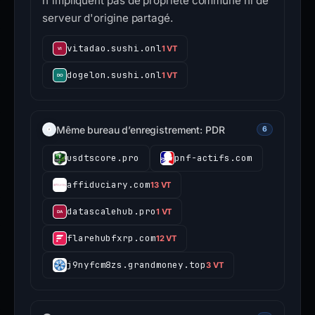
n'impliquent pas de propriété commune ni de
serveur d'origine partagé.
vitadao.sushi.onl
1 VT
dogelon.sushi.onl
1 VT
Même bureau d’enregistrement: PDR
6
usdtscore.pro
pnf-actifs.com
affiduciary.com
13 VT
datascalehub.pro
1 VT
flarehubfxrp.com
12 VT
j9nyfcm8zs.grandmoney.top
3 VT