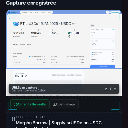
Capture enregistrée
URLScan capture
2 / 2
Capture time unavailable
Voir en taille réelle
Open image
TITRE DE LA PAGE
Morpho Borrow | Supply srUSDe on USDC