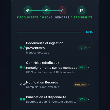
DÉCOUVERTE
CHECKS
REPORTS
DISPONIBILITÉ
13/14
Découverte et ingestion
préventives
1/1 ✓
Menace détectée
Contrôles relatifs aux
renseignements sur les menaces
9/9 ✓
URLScan.io Capture · URLScan Verdict · VirusTotal · Google Saf
Notification Records
PENDING
Complaint Draft Available
Publication et disponibilité
3/3 ✓
DestroyList publié · Content Observed Unavailable · Délai avant 