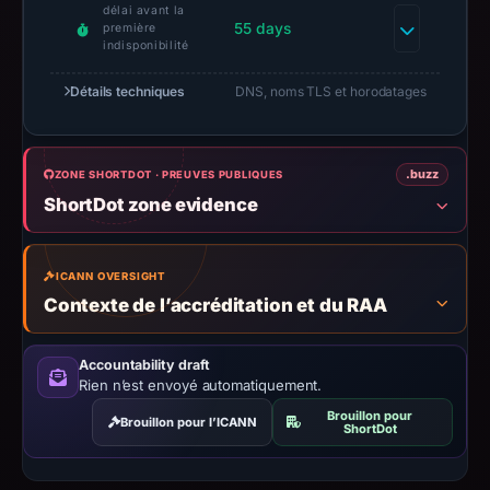
délai avant la
55 days
première
indisponibilité
Détails techniques
DNS, noms TLS et horodatages
.buzz
ZONE SHORTDOT · PREUVES PUBLIQUES
ShortDot zone evidence
ICANN OVERSIGHT
Contexte de l’accréditation et du RAA
Accountability draft
Rien n’est envoyé automatiquement.
Brouillon pour
Brouillon pour l’ICANN
ShortDot