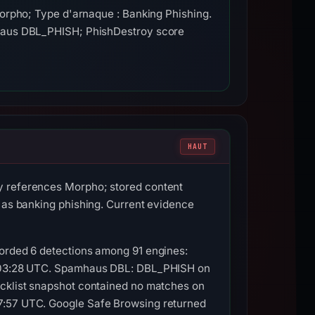
orpho; Type d'arnaque : Banking Phishing.
mhaus DBL_PHISH; PhishDestroy score
HAUT
ly references Morpho; stored content
t as banking phishing. Current evidence
corded 6 detections among 91 engines:
at 03:28 UTC. Spamhaus DBL: DBL_PHISH on
ocklist snapshot contained no matches on
07:57 UTC. Google Safe Browsing returned