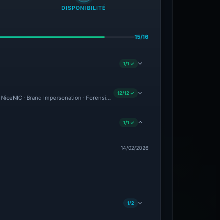
DISPONIBILITÉ
15/16
1/1 ✓
12/12 ✓
t: NiceNIC · Brand Impersonation · Forensic Evidence Collected · Technical Analysis
1/1 ✓
14/02/2026
1/2