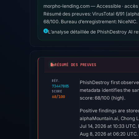
morpho-lending.com — Accessible · accès r
Résumé des preuves: VirusTotal 6/91 (alp
68/100. Bureau d’enregistrement: NiceNIC.
L’analyse détaillée de PhishDestroy AI res
RÉSUMÉ DES PREUVES
RÉF.
PhishDestroy first observ
73447B05
metadata identifies the sa
SCORE
68/100
score: 68/100 (high).
Positive findings are stor
alphaMountain.ai, Chong L
Jul 14, 2026 at 10:33 UTC.
Aug 8, 2026 at 06:20 UTC.