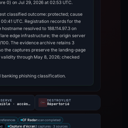
re 0) on Jul 29, 2026 at 02:53 UTC.
st classified outcome: protected; cause
00:41 UTC. Registration records for the
he hostname resolved to 188.114.97.3 on
re edge infrastructure; the origin server
5/100. The evidence archive retains 3
so the captures preserve the landing-page
h validity through May 8, 2026; checked
banking phishing classification.
BSERVÉ
DESTROYLIST
403Accessible · accès restreint
Répertorié
references
scan completed
CF Radar
ed
3 captures · 3 sources
Capture d'écran