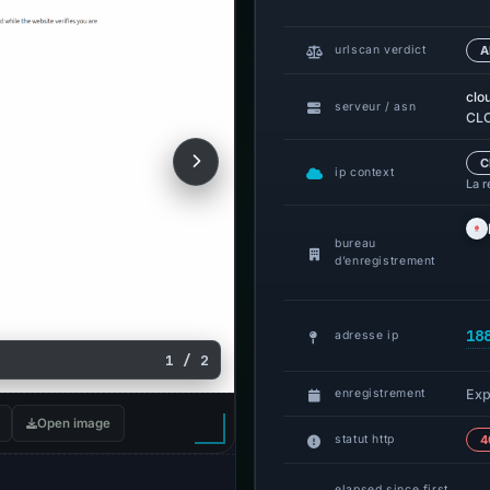
urlscan verdict
A
clo
serveur / asn
CLO
C
ip context
La r
bureau
d’enregistrement
18
adresse ip
1 / 2
Exp
enregistrement
Open image
statut http
4
elapsed since first