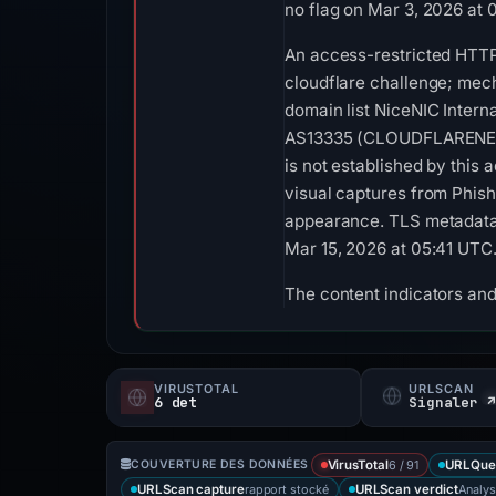
no flag on Mar 3, 2026 at 
An access-restricted HTTP
cloudflare challenge; mech
domain list NiceNIC Interna
AS13335 (CLOUDFLARENET - C
is not established by this
visual captures from Phis
appearance. TLS metadata l
Mar 15, 2026 at 05:41 UTC
The content indicators and
VIRUSTOTAL
URLSCAN
6 det
Signaler ↗
6 / 91
COUVERTURE DES DONNÉES
VirusTotal
URLQue
rapport stocké
Analys
URLScan capture
URLScan verdict