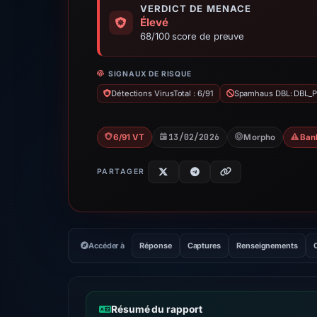
VERDICT DE MENACE
Élevé
68/100 score de preuve
SIGNAUX DE RISQUE
Détections VirusTotal : 6/91
Spamhaus DBL: DBL_
13/02/2026
6/91 VT
Morpho
Ban
PARTAGER
Accéder à
Réponse
Captures
Renseignements
Résumé du rapport