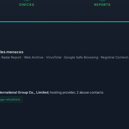
CHECKS
REPORTS
r les menaces
 Radar Report · Web Archive · VirusTotal · Google Safe Browsing · Registrar Contex
ternational Group Co., Limited
, hosting provider, 2 abuse contacts
page=whoisform