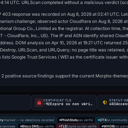
04:14 UTC. URLScan completed without a malicious verdict (sco
 403 response was recorded on Aug 8, 2026 at 02:41 UTC. Late
anism challenge; observed actor Cloudflare on Aug 8, 2026 at 
tional Group Co., Limited as the registrar. At collection time, t
loudflare, Inc., US). The IP and ASN identify shared Cloudfla
 address. DOM analysis on Apr 10, 2026 at 19:21 UTC returned 2
hDestroy, URLScan, and URLQuery; no page title was retained, 
ists Google Trust Services / WE1 as the certificate issuer wit
.
 2 positive source findings support the current Morpho-themed 
CERTIFICAT TLS
STATUT O
-92Expiré ou non vérifié d
checked — no detections recorded
pas vérifié
no community 
ry
PhishStats
OTX
e terminée
pas vérifié
Expiré ou non vérifié
not pars
Blocs DNS
TLS
WHOIS