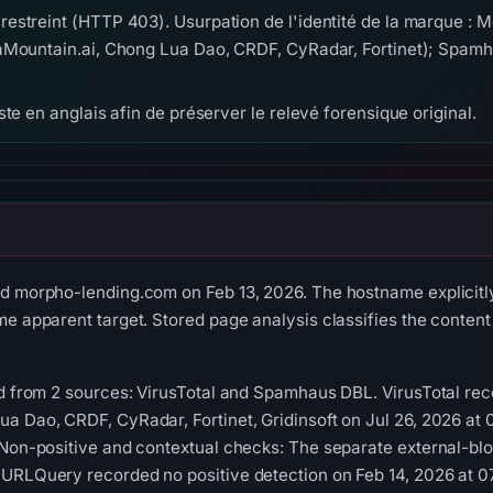
estreint (HTTP 403). Usurpation de l'identité de la marque : M
haMountain.ai, Chong Lua Dao, CRDF, CyRadar, Fortinet); Spa
te en anglais afin de préserver le relevé forensique original.
ed morpho-lending.com on Feb 13, 2026. The hostname explicit
me apparent target. Stored page analysis classifies the conten
ed from 2 sources: VirusTotal and Spamhaus DBL. VirusTotal re
ua Dao, CRDF, CyRadar, Fortinet, Gridinsoft on Jul 26, 2026 
 Non-positive and contextual checks: The separate external-bl
 URLQuery recorded no positive detection on Feb 14, 2026 at 