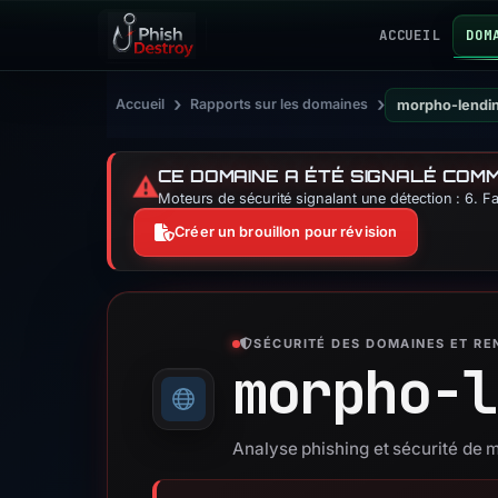
ACCUEIL
DOM
›
›
Accueil
Rapports sur les domaines
morpho-lendi
CE DOMAINE A ÉTÉ SIGNALÉ COM
⚠️
Moteurs de sécurité signalant une détection : 6. F
Créer un brouillon pour révision
SÉCURITÉ DES DOMAINES ET R
morpho-l
Analyse phishing et sécurité de