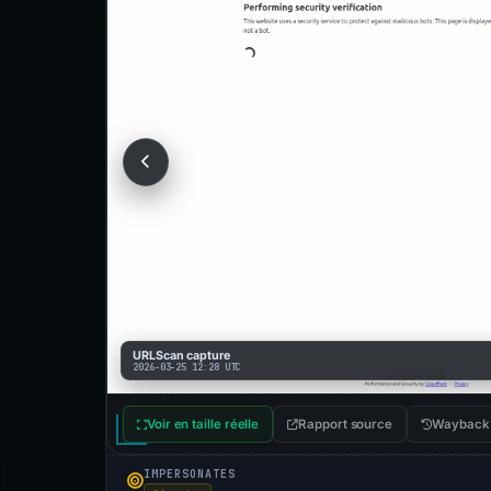
URLScan capture
2026-03-25 12:28 UTC
Voir en taille réelle
Rapport source
Wayback
IMPERSONATES