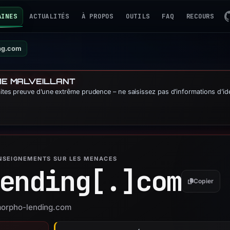
AINES
ACTUALITÉS
À PROPOS
OUTILS
FAQ
RECOURS
ng.com
ME MALVEILLANT
aites preuve d’une extrême prudence – ne saisissez pas d’informations d’ide
ENSEIGNEMENTS SUR LES MENACES
ending[.]
com
Copier
 morpho-lending.com