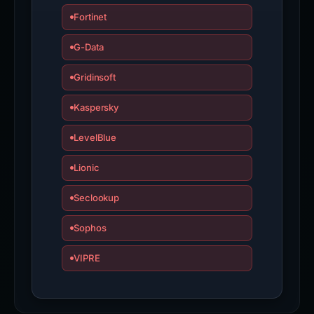
Fortinet
G-Data
Gridinsoft
Kaspersky
LevelBlue
Lionic
Seclookup
Sophos
VIPRE