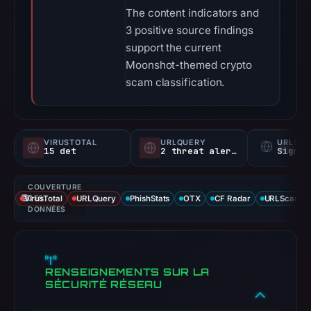
The content indicators and
3 positive source findings
support the current
Moonshot-themed crypto
scam classification.
VIRUSTOTAL
URLQUERY
URLSC
15 det
2 threat alerts
Signal
COUVERTURE
VirusTotal
DES
URLQuery
PhishStats
OTX
CF Radar
URLScan ca
DONNÉES
RENSEIGNEMENTS SUR LA
SÉCURITÉ RÉSEAU