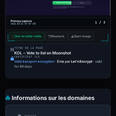
Primary capture
1 / 3
2026-03-21 07:07 UTC
Voir en taille réelle
Wayback
Open image
TITRE DE LA PAGE
KOL – Vote to list on Moonshot
CERTIFICAT TLS
Valid transport encryption
·
Émis par
Let's Encrypt
· valid
for 86 days
Informations sur les domaines
domaine