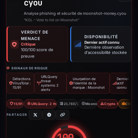
cyou
Analyse phishing et sécurité de moonshot-money.cyou
“KOL – Vote to list on Moonshot”
VERDICT DE
DISPONIBILITÉ
MENACE
Dernier actif connu
Critique
Dernière observation
100/100 score de
d'accessibilité stockée
preuve
SIGNAUX DE RISQUE
URLQuery
Détections
Usurpation de
Dernier
threat
VirusTotal :
l'identité de la
actif
systems: 2
15/91
marque : Moonshot
connu
alerts
15/91 VT
URLQuery: 2 threat alerts
21/03/2026
Moonshot
Crypto Scam
CDN
PARTAGER
100