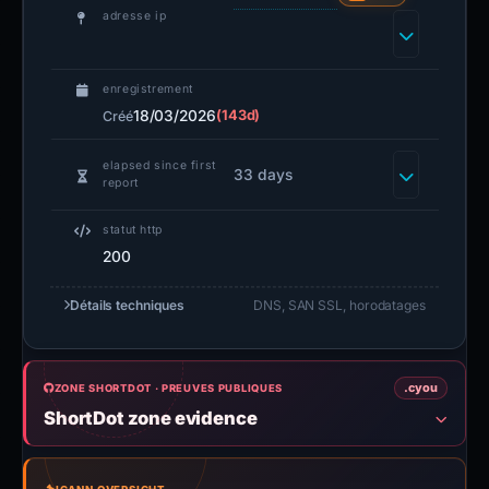
adresse ip
enregistrement
18/03/2026
(143d)
Créé
elapsed since first
33 days
report
statut http
200
Détails techniques
DNS, SAN SSL, horodatages
.cyou
ZONE SHORTDOT · PREUVES PUBLIQUES
ShortDot zone evidence