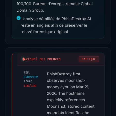
100/100. Bureau d’enregistrement: Global
Domain Group.
L’analyse détaillée de PhishDestroy AI
reste en anglais afin de préserver le
relevé forensique original.
RÉSUMÉ DES PREUVES
CRITIQUE
RÉF.
PhishDestroy first
02B221E2
observed moonshot-
SCORE
100/100
money.cyou on Mar 21,
2026. The hostname
explicitly references
Moonshot; stored content
metadata identifies the