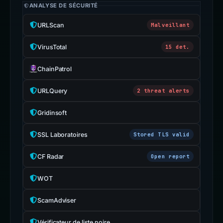
ANALYSE DE SÉCURITÉ
URLScan
Malveillant
VirusTotal
15 det.
ChainPatrol
URLQuery
2 threat alerts
Gridinsoft
SSL Laboratoires
Stored TLS valid
CF Radar
Open report
WOT
ScamAdviser
Vérificateur de liste noire