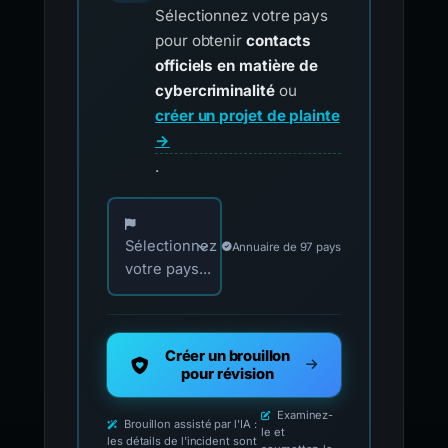
Sélectionnez votre pays
pour obtenir
contacts
officiels en matière de
cybercriminalité
ou
créer un projet de plainte
→
.
Choisissez votre pays pour les contacts offici
Sélectionnez
Annuaire de 97 pays
votre pays...
Créer un brouillon
pour révision
Examinez-
Brouillon assisté par l'IA :
le et
les détails de l'incident sont