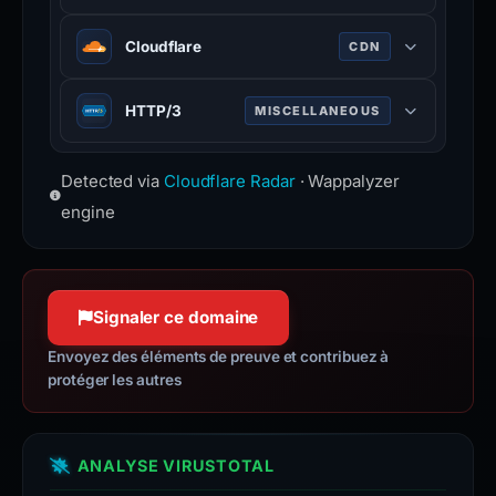
Performance monitoring tool that
Cloudflare
CDN
measures website speed from real
users.
Web infrastructure and security
HTTP/3
MISCELLANEOUS
www.cloudflare.com
company providing CDN, DDoS
mitigation, and DNS services.
Third major version of HTTP
www.cloudflare.com
Detected via
Cloudflare Radar
· Wappalyzer
protocol, built on QUIC for faster,
more reliable connections.
engine
Signaler ce domaine
Envoyez des éléments de preuve et contribuez à
protéger les autres
ANALYSE VIRUSTOTAL