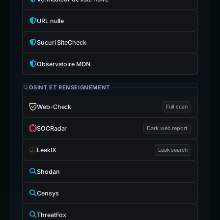
URL nulle
Sucuri SiteCheck
Observatoire MDN
OSINT ET RENSEIGNEMENT
Web-Check
Full scan
SOCRadar
Dark web report
LeakIX
Leak search
Shodan
Censys
ThreatFox