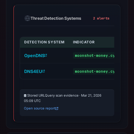
Threat Detection Systems
2 alerts
DETECTION SYSTEM
INDICATOR
V
OpenDNS
moonshot-money.cyou
p
DNS4EU
moonshot-money.cyou
m
Stored URLQuery scan evidence · Mar 21, 2026
05:09 UTC
Open source report