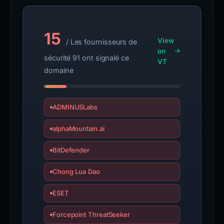
15
View
/ Les fournisseurs de
on
sécurité 91 ont signalé ce
VT
domaine
ADMINUSLabs
alphaMountain.ai
BitDefender
Chong Lua Dao
ESET
Forcepoint ThreatSeeker