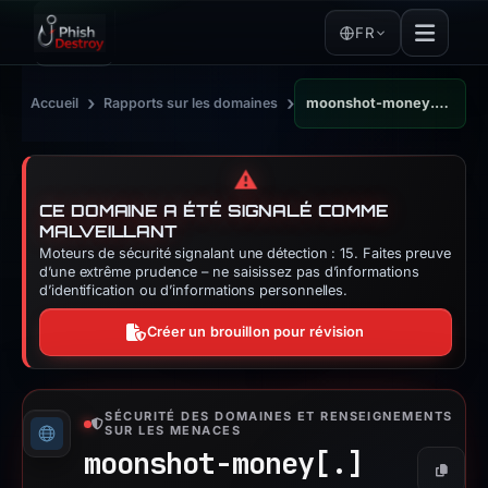
FR
›
›
Accueil
Rapports sur les domaines
moonshot-money.cyou
⚠️
CE DOMAINE A ÉTÉ SIGNALÉ COMME
MALVEILLANT
Moteurs de sécurité signalant une détection : 15. Faites preuve
d’une extrême prudence – ne saisissez pas d’informations
d’identification ou d’informations personnelles.
Créer un brouillon pour révision
SÉCURITÉ DES DOMAINES ET RENSEIGNEMENTS
SUR LES MENACES
moonshot-money[.]
Copier