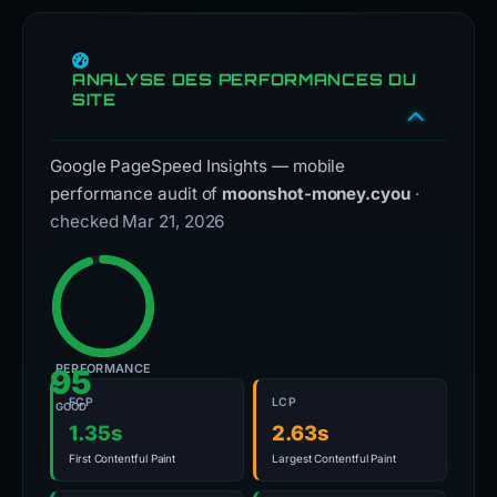
ANALYSE DES PERFORMANCES DU
SITE
Google PageSpeed Insights — mobile
performance audit of
moonshot-money.cyou
·
checked Mar 21, 2026
PERFORMANCE
95
FCP
LCP
GOOD
1.35s
2.63s
First Contentful Paint
Largest Contentful Paint