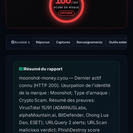
/100
SCORE DE RISQUE
Score de risque : 100 sur 100.
CRITIQUE
Accéder à
Réponse
Captures
Renseignements
Outils externes
Résumé du rapport
moonshot-money.cyou — Dernier actif
connu (HTTP 200). Usurpation de l'identité
de la marque : Moonshot; Type d'arnaque :
Crypto Scam. Résumé des preuves:
VirusTotal 15/91 (ADMINUSLabs,
alphaMountain.ai, BitDefender, Chong Lua
Dao, ESET); URLQuery 2 alerts; URLScan
malicious verdict; PhishDestroy score