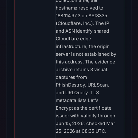
collection time, the
hostname resolved to
188.114.97.3 on AS13335
(Cloudflare, Inc.). The IP
and ASN identify shared
Cloudflare edge
infrastructure; the origin
server is not established by
this address. The evidence
archive retains 3 visual
captures from
PhishDestroy, URLScan,
and URLQuery. TLS
metadata lists Let's
Encrypt as the certificate
issuer with validity through
Jun 15, 2026; checked Mar
25, 2026 at 08:35 UTC.