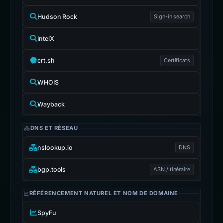
Hudson Rock
Sign-in search
IntelX
crt.sh
Certificats
WHOIS
Wayback
DNS ET RÉSEAU
nslookup.io
DNS
bgp.tools
ASN /Itinéraire
RÉFÉRENCEMENT NATUREL ET NOM DE DOMAINE
SpyFu