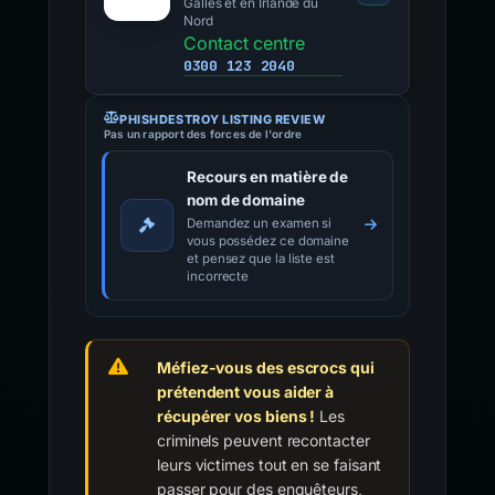
Galles et en Irlande du
Nord
Contact centre
0300 123 2040
PHISHDESTROY LISTING REVIEW
Pas un rapport des forces de l'ordre
Recours en matière de
nom de domaine
Demandez un examen si
vous possédez ce domaine
et pensez que la liste est
incorrecte
Méfiez-vous des escrocs qui
prétendent vous aider à
récupérer vos biens !
Les
criminels peuvent recontacter
leurs victimes tout en se faisant
passer pour des enquêteurs,