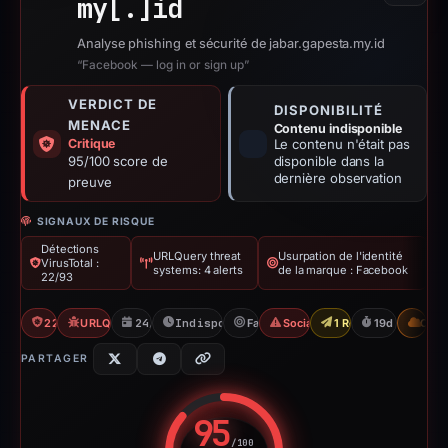
my[.]
id
Analyse phishing et sécurité de jabar.gapesta.my.id
“Facebook — log in or sign up”
VERDICT DE
DISPONIBILITÉ
MENACE
Contenu indisponible
Critique
Le contenu n'était pas
95/100 score de
disponible dans la
dernière observation
preuve
SIGNAUX DE RISQUE
Détections
URLQuery threat
Usurpation de l'identité
VirusTotal :
systems: 4 alerts
de la marque : Facebook
22/93
22/93 VT
URLQuery: 4 threat alerts
24/02/2026
Indisponible depuis 15/03/2026
Facebook
Social Media Phishing
1 Report Sent
19d to unavai
CDN
PARTAGER
95
/100