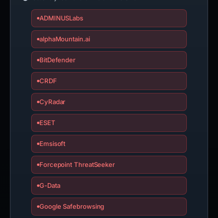
ADMINUSLabs
alphaMountain.ai
BitDefender
CRDF
CyRadar
ESET
Emsisoft
Forcepoint ThreatSeeker
G-Data
Google Safebrowsing