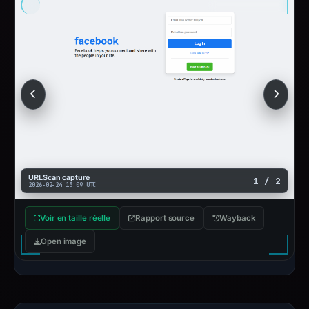
URLScan capture
1 / 2
2026-02-24 13:09 UTC
Voir en taille réelle
Rapport source
Wayback
Open image