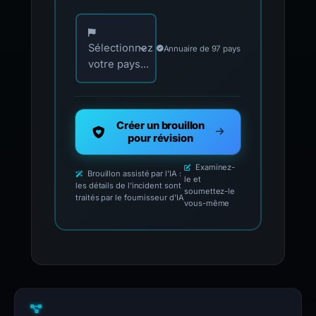
Choisissez votre pays pour les contacts offici
Sélectionnez
Annuaire de 97 pays
votre pays...
Créer un brouillon
pour révision
Examinez-
Brouillon assisté par l'IA :
le et
les détails de l'incident sont
soumettez-le
traités par le fournisseur d'IA
vous-même