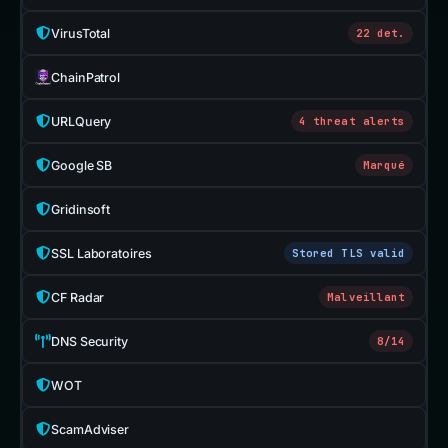
VirusTotal
22 det.
ChainPatrol
URLQuery
4 threat alerts
Google SB
Marqué
Gridinsoft
SSL Laboratoires
Stored TLS valid
CF Radar
Malveillant
DNS Security
8/14
WOT
ScamAdviser