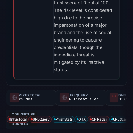
trust score of 0 out of 100.
The risk level is considered
high due to the precise
impersonation of a major
brand and the use of social
engineering to capture
credentials, though the
immediate threat is
mitigated by its inactive
status.
VIRUSTOTAL
URLQUERY
DNS SE
22 det
4 threat alerts
814/
COUVERTURE
VirusTotal
DES
URLQuery
PhishStats
OTX
CF Radar
URLScan ca
DONNÉES