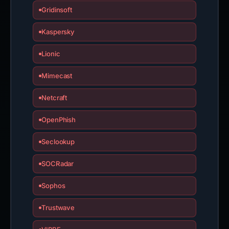
Gridinsoft
Kaspersky
Lionic
Mimecast
Netcraft
OpenPhish
Seclookup
SOCRadar
Sophos
Trustwave