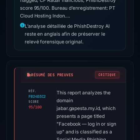
flagged; CF Radar malicious; PhishDestroy
score 95/100. Bureau d’enregistrement: PT
Cloud Hosting Indon….
L’analyse détaillée de PhishDestroy AI
reste en anglais afin de préserver le
relevé forensique original.
RÉSUMÉ DES PREUVES
CRITIQUE
RÉF.
This report analyzes the
FB24D3C2
domain
SCORE
95/100
jabar.gapesta.my.id, which
presents a page titled
"Facebook — log in or sign
up" and is classified as a
Social Media Phishing