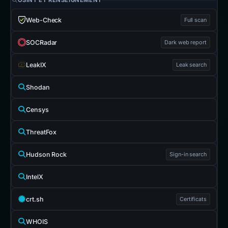
OSINT ET RENSEIGNEMENT
Web-Check
Full scan
SOCRadar
Dark web report
LeakIX
Leak search
Shodan
Censys
ThreatFox
Hudson Rock
Sign-in search
IntelX
crt.sh
Certificats
WHOIS