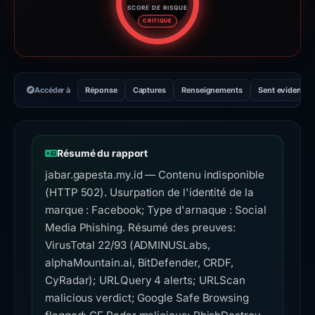
SCORE DE RISQUE
Score de risque : 95 sur 100. 
CRITIQUE
Accéder à
Réponse
Captures
Renseignements
Sent evidence
Résumé du rapport
jabar.gapesta.my.id — Contenu indisponible
(HTTP 502). Usurpation de l'identité de la
marque : Facebook; Type d'arnaque : Social
Media Phishing. Résumé des preuves:
VirusTotal 22/93 (ADMINUSLabs,
alphaMountain.ai, BitDefender, CRDF,
CyRadar); URLQuery 4 alerts; URLScan
malicious verdict; Google Safe Browsing