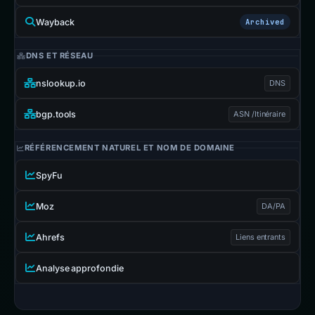
Wayback
Archived
DNS ET RÉSEAU
nslookup.io
DNS
bgp.tools
ASN /Itinéraire
RÉFÉRENCEMENT NATUREL ET NOM DE DOMAINE
SpyFu
Moz
DA/PA
Ahrefs
Liens entrants
Analyse approfondie