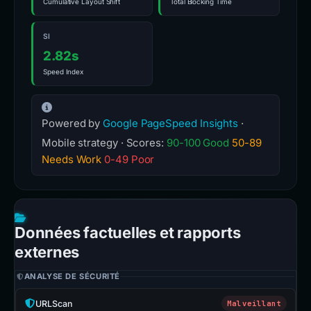
Cumulative Layout Shift
Total Blocking Time
SI
2.82s
Speed Index
Powered by
Google PageSpeed Insights
·
Mobile strategy · Scores:
90-100 Good
50-89
Needs Work
0-49 Poor
Données factuelles et rapports
externes
ANALYSE DE SÉCURITÉ
URLScan
Malveillant