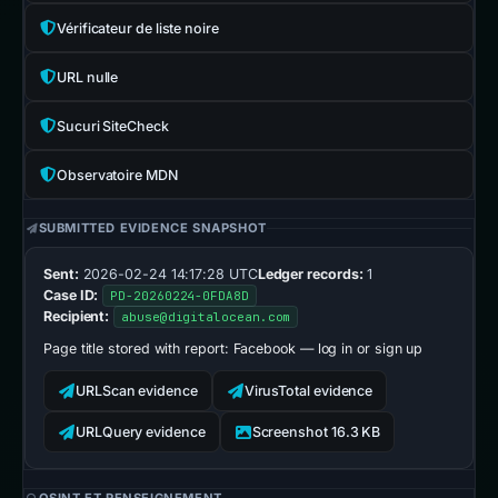
Vérificateur de liste noire
URL nulle
Sucuri SiteCheck
Observatoire MDN
SUBMITTED EVIDENCE SNAPSHOT
Sent:
2026-02-24 14:17:28 UTC
Ledger records:
1
Case ID:
PD-20260224-0FDA8D
Recipient:
abuse@digitalocean.com
Page title stored with report:
Facebook — log in or sign up
URLScan evidence
VirusTotal evidence
URLQuery evidence
Screenshot 16.3 KB