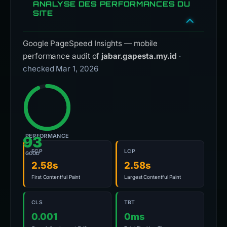
ANALYSE DES PERFORMANCES DU
SITE
Google PageSpeed Insights — mobile
performance audit of
jabar.gapesta.my.id
·
checked Mar 1, 2026
PERFORMANCE
93
FCP
LCP
GOOD
2.58s
2.58s
First Contentful Paint
Largest Contentful Paint
CLS
TBT
0.001
0ms