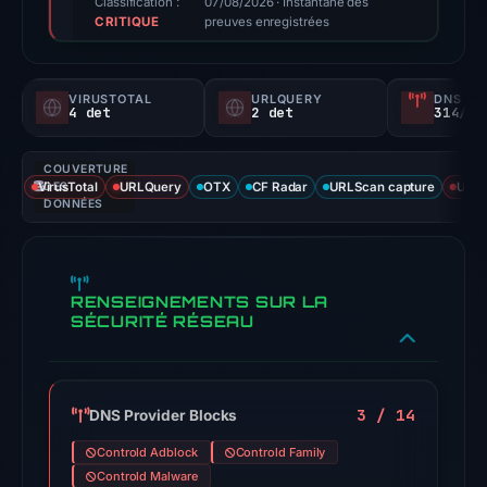
Classification :
07/08/2026
· Instantané des
CRITIQUE
findings
preuves enregistrées
for
this
VIRUSTOTAL
URLQUERY
DNS SE
domain.
4 det
2 det
314/
Evidence
score:
COUVERTURE
76/100.
VirusTotal
DES
URLQuery
OTX
CF Radar
URLScan capture
URLS
DONNÉES
VirusTotal
recorded
4
RENSEIGNEMENTS SUR LA
detections
SÉCURITÉ RÉSEAU
among
91
engines
3 / 14
DNS Provider Blocks
on
May
Controld Adblock
Controld Family
7,
Controld Malware