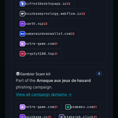
bifrostdesktopapp.io
22
koinbaseproologg.webflow.io
22
uaeth.vip
22
xamanwindowswallet.com
22
betre-game.com
21
cryptyt188.top
21
Gambler Scam kit
8
Part of the
Arnaque aux jeux de hasard
phishing campaign.
View all campaign domains →
betre-game.com
powemex.com
21
21
spinbase.cc
stakejob.click
21
21