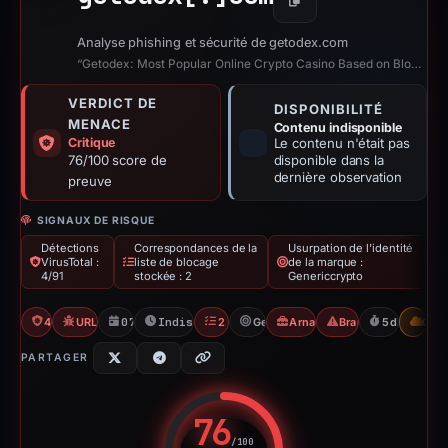
Copier
Analyse phishing et sécurité de getodex.com
“Getodex: Most Popular Online Crypto Casino Based on Blockchain”
VERDICT DE
DISPONIBILITÉ
MENACE
Contenu indisponible
Critique
Le contenu n'était pas
76/100 score de
disponible dans la
dernière observation
preuve
SIGNAUX DE RISQUE
Détections
Correspondances de la
Usurpation de l'identité
VirusTotal :
liste de blocage
de la marque :
4/91
stockée : 2
Genericcrypto
4/91 VT
URLQuery: 2 detections
07/05/2026
Indisponible depuis 12/05/2026
2 Blocklists
Genericcrypto
Arnaque aux jeux de hasard
Brand Impersonatio
5d to unava
CDN
PARTAGER
76
/100