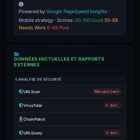
Powered by
Google PageSpeed Insights
·
Mobile strategy · Scores:
90-100 Good
50-89
Needs Work
0-49 Poor
DONNÉES FACTUELLES ET RAPPORTS
EXTERNES
ANALYSE DE SÉCURITÉ
URLScan
Malveillant
VirusTotal
4 det.
ChainPatrol
URLQuery
2 det.