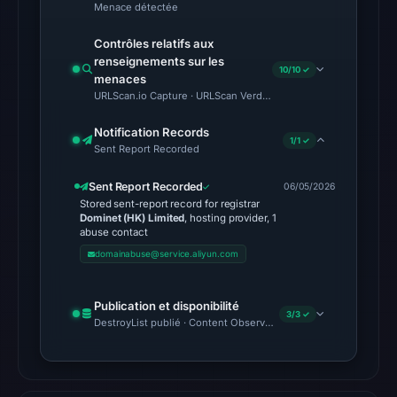
Menace détectée
10:20
UTC.
Contrôles relatifs aux
Google
renseignements sur les
10/10 ✓
menaces
Safe
URLScan.io Capture · URLScan Verdict · Cloudflare Radar Report 
Browsing
returned
Notification Records
1/1 ✓
no
Sent Report Recorded
flag
Sent Report Recorded
06/05/2026
on
Stored sent-report record for registrar
May
Dominet (HK) Limited
, hosting provider, 1
abuse contact
6,
domainabuse@service.aliyun.com
2026
at
23:05
Publication et disponibilité
3/3 ✓
DestroyList publié · Content Observed Unavailable · Délai avant 
UTC.
A
URLScan
capture