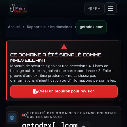
FR
›
›
Accueil
Rapports sur les domaines
getodex.com
⚠️
CE DOMAINE A ÉTÉ SIGNALÉ COMME
MALVEILLANT
Moteurs de sécurité signalant une détection : 4. Listes de
blocage publiques signalant une correspondance : 2. Faites
preuve d’une extrême prudence – ne saisissez pas
d’informations d’identification ou d’informations personnelles.
Créer un brouillon pour révision
SÉCURITÉ DES DOMAINES ET RENSEIGNEMENTS
SUR LES MENACES
getodex[.]
com