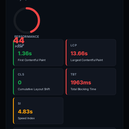
PERFORMANCE
44
FCP
LCP
POOR
1.36s
13.66s
First Contentful Paint
Largest Contentful Paint
CLS
TBT
0
1963ms
Cumulative Layout Shift
Total Blocking Time
SI
4.83s
Speed Index