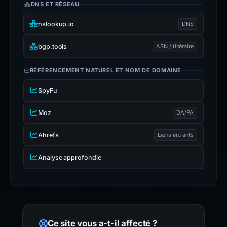
DNS ET RÉSEAU
nslookup.io
DNS
bgp.tools
ASN /Itinéraire
RÉFÉRENCEMENT NATUREL ET NOM DE DOMAINE
SpyFu
Moz
DA/PA
Ahrefs
Liens entrants
Analyse approfondie
Ce site vous a-t-il affecté ?