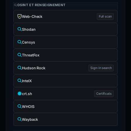
OSINT ET RENSEIGNEMENT
Web-Check
Full scan
Shodan
Censys
ThreatFox
Hudson Rock
Sign-in search
IntelX
crt.sh
Certificats
WHOIS
Wayback