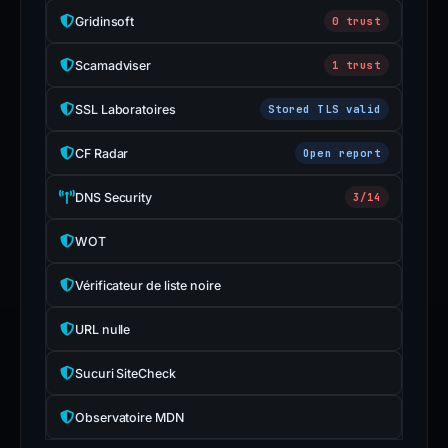
Gridinsoft
0 trust
Scamadviser
1 trust
SSL Laboratoires
Stored TLS valid
CF Radar
Open report
DNS Security
3/14
WOT
Vérificateur de liste noire
URL nulle
Sucuri SiteCheck
Observatoire MDN