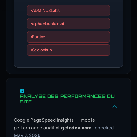
ADMINUSLabs
alphaMountain.ai
Fortinet
Seclookup
ANALYSE DES PERFORMANCES DU
SITE
Google PageSpeed Insights — mobile
performance audit of
getodex.com
· checked
May 7, 2026