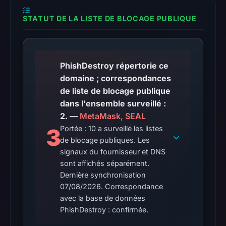
is
STATUT DE LA LISTE DE BLOCAGE PUBLIQUE
available,
but
no
capture
PhishDestroy répertorie ce
timestamp
domaine ; correspondances
was
de liste de blocage publique
recorded.
dans l'ensemble surveillé :
2. —
MetaMask, SEAL
HTTP
3
Portée : 10 a surveillé les listes
502
de blocage publiques. Les
was
signaux du fournisseur et DNS
recorded
sont affichés séparément.
on
Dernière synchronisation
Aug
07/08/2026. Correspondance
7,
avec la base de données
2026
PhishDestroy : confirmée.
at