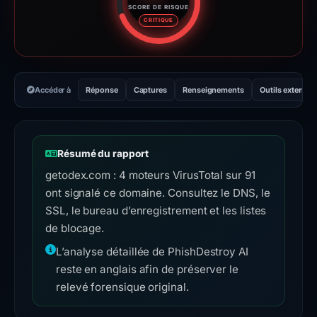
SCORE DE RISQUE
Score de risque : 76 sur 100. 
CRITIQUE
Accéder à
Réponse
Captures
Renseignements
Outils externes
Résumé du rapport
getodex.com : 4 moteurs VirusTotal sur 91
ont signalé ce domaine. Consultez le DNS, le
SSL, le bureau d’enregistrement et les listes
de blocage.
L’analyse détaillée de PhishDestroy AI
reste en anglais afin de préserver le
relevé forensique original.