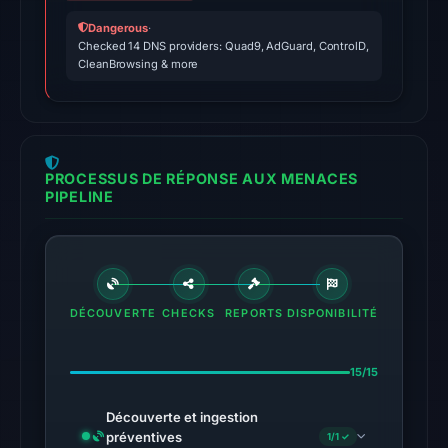
2026
Dangerous
·
at
Checked 14 DNS providers: Quad9, AdGuard, ControlD,
00:56
CleanBrowsing & more
UTC.
The
external
blocklist
PROCESSUS DE RÉPONSE AUX MENACES
snapshot
PIPELINE
contained
2
matches
(MetaMask,
DÉCOUVERTE
CHECKS
SEAL)
REPORTS
DISPONIBILITÉ
on
Aug
15/15
7,
2026
Découverte et ingestion
préventives
1/1 ✓
at