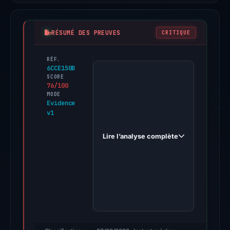
RÉSUMÉ DES PREUVES
CRITIQUE
RÉF.
PhishDestroy
6CCE150B
first
SCORE
76/100
observed
MODE
getodex.com
Evidence
v1
on
May
Lire l’analyse complète
6,
2026.
Multiple
third-
party
sources
reported
positive