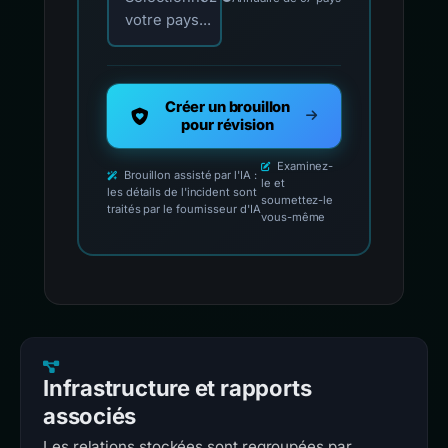
votre pays...
Créer un brouillon
pour révision
Examinez-
Brouillon assisté par l'IA :
le et
les détails de l'incident sont
soumettez-le
traités par le fournisseur d'IA
vous-même
Infrastructure et rapports
associés
Les relations stockées sont regroupées par