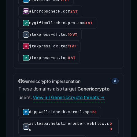
airdropscheck.com
2 VT
mygiftmall-checkpro.com
3 VT
jtexpress-df.top
10 VT
jtexpress-cx.top
11 VT
jtexpress-ck.top
9 VT
Genericcrypto impersonation
8
These domains also target
Genericcrypto
users.
View all Genericcrypto threats →
dappwalletcheck.vercel.app
23
zelleapayhelplinenumber.webflow.i
2
o
3