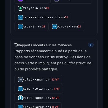
treyspin.com
21
trueamericancasino.com
21
tycewin.cc
wurowex.com
21
21
Rapports récents sur les menaces
6
Rapports récemment ajoutés à partir de la
base de données PhishDestroy. Ces liens de
découverte n’impliquent pas d’infrastructure
ou de propriété partagée.
voted-xaman.org
12 VT
xaman-voting.org
4 VT
votes-xaman.org
10 VT
play.duarax.com
11 VT