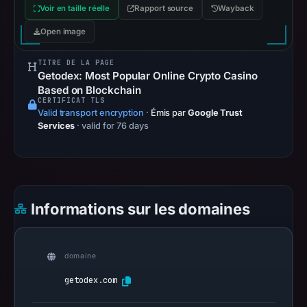
Voir en taille réelle
as
Rapport source
Wayback
the
Open image
registration
date.
TITRE DE LA PAGE
Getodex: Most Popular Online Crypto Casino
At
Based on Blockchain
collection
CERTIFICAT TLS
time,
Valid transport encryption
·
Émis par
Google Trust
Services
· valid for 76 days
the
domain
resolved
to
104.21.48.174.
Informations sur les domaines
Collected
metadata
identifies
domaine
Genericcrypto
getodex.com
as
the