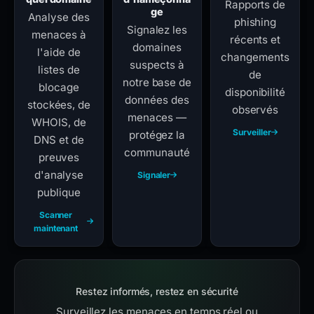
Rapports de
ge
Analyse des
phishing
Signalez les
menaces à
récents et
domaines
l'aide de
changements
suspects à
listes de
de
notre base de
blocage
disponibilité
données des
stockées, de
observés
menaces —
WHOIS, de
Surveiller
protégez la
DNS et de
communauté
preuves
d'analyse
Signaler
publique
Scanner
maintenant
Restez informés, restez en sécurité
Surveillez les menaces en temps réel ou