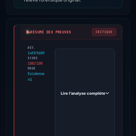
RÉSUMÉ DES PREUVES
CRITIQUE
RÉF.
PhishDestroy
14FE9659
first
SCORE
100/100
observed
MODE
curve-
Evidence
v1
flnance.com
on
Lire l’analyse complète
Dec
6,
2025.
Evidence
score:
100/100