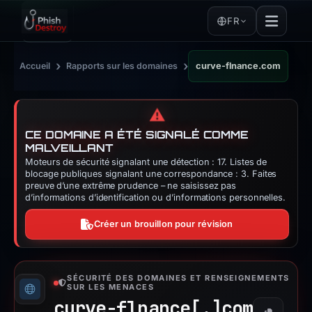
FR
›
›
Accueil
Rapports sur les domaines
curve-flnance.com
⚠️
CE DOMAINE A ÉTÉ SIGNALÉ COMME
MALVEILLANT
Moteurs de sécurité signalant une détection : 17. Listes de
blocage publiques signalant une correspondance : 3. Faites
preuve d’une extrême prudence – ne saisissez pas
d’informations d’identification ou d’informations personnelles.
Créer un brouillon pour révision
SÉCURITÉ DES DOMAINES ET RENSEIGNEMENTS
SUR LES MENACES
curve-flnance[.]
com