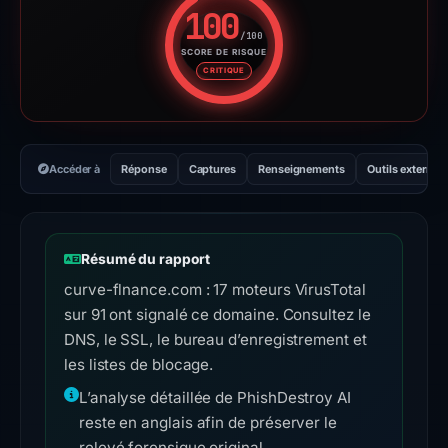
100
/100
SCORE DE RISQUE
Score de risque : 100 sur 100.
CRITIQUE
Accéder à
Réponse
Captures
Renseignements
Outils externes
Résumé du rapport
curve-flnance.com : 17 moteurs VirusTotal
sur 91 ont signalé ce domaine. Consultez le
DNS, le SSL, le bureau d’enregistrement et
les listes de blocage.
L’analyse détaillée de PhishDestroy AI
reste en anglais afin de préserver le
relevé forensique original.