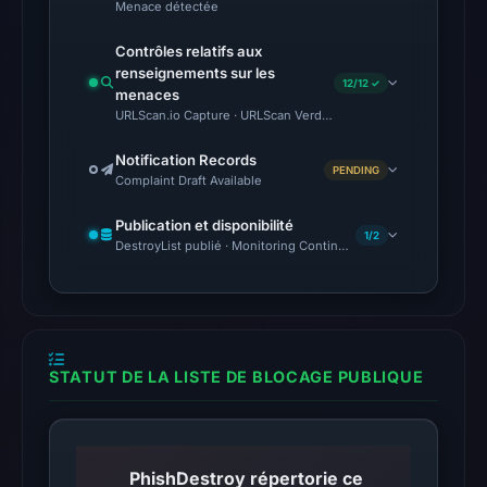
Menace détectée
7,
2026
Contrôles relatifs aux
at
renseignements sur les
12/12 ✓
06:20
menaces
URLScan.io Capture · URLScan Verdict · Cloudflare Radar Report
UTC.
AlienVault
Notification Records
OTX
PENDING
Complaint Draft Available
recorded
Publication et disponibilité
17
1/2
DestroyList publié · Monitoring Continues
community
pulse
references
on
Mar
STATUT DE LA LISTE DE BLOCAGE PUBLIQUE
1,
2026
at
15:38
PhishDestroy répertorie ce