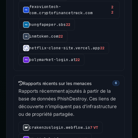
fexoviontech-
2
com.cryptofinancetrack.com
2
hungfapeper.sbs
22
inmtoken.com
22
netflix-clone-site.vercel.app
22
polymarket-login.at
22
Rapports récents sur les menaces
6
Rapports récemment ajoutés à partir de la
base de données PhishDestroy. Ces liens de
découverte n’impliquent pas d’infrastructure
ou de propriété partagée.
crakenzuslogin.webflow.io
7 VT