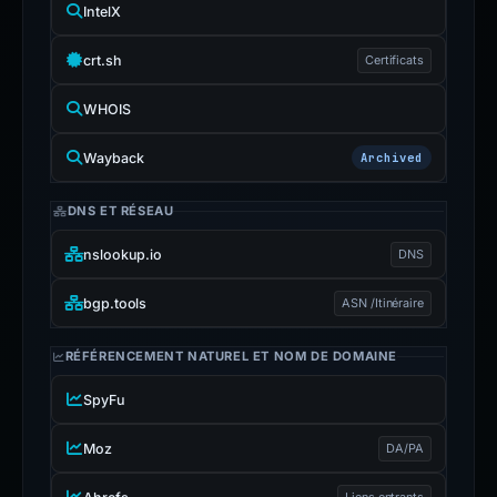
IntelX
crt.sh
Certificats
WHOIS
Wayback
Archived
DNS ET RÉSEAU
nslookup.io
DNS
bgp.tools
ASN /Itinéraire
RÉFÉRENCEMENT NATUREL ET NOM DE DOMAINE
SpyFu
Moz
DA/PA
Liens entrants