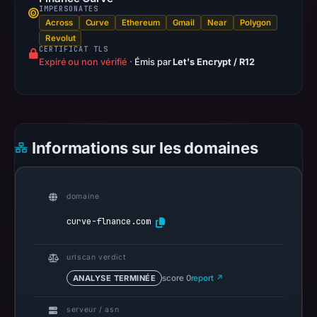
at
IMPERSONATES
01:54
Across
Curve
Ethereum
Gmail
Near
Polygon
Revolut
UTC.
CERTIFICAT TLS
Reachability
Expiré ou non vérifié
·
Émis par
Let's Encrypt / R12
alone
does
not
establish
Informations sur les domaines
whether
the
content
domaine
is
safe.
curve-flnance.com
Other
urlscan verdict
observations:
ANALYSE TERMINÉE
score 0
report ↗
Google
Safe
serveur / asn
Browsing