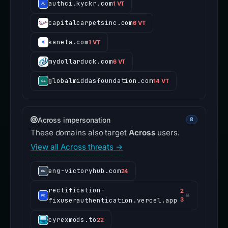
authci.kyckr.com
1 VT
capitalcarpetsinc.com
6 VT
kaneta.com
1 VT
mydollarduck.com
6 VT
globalmiddasfoundation.com
14 VT
Across impersonation
8
These domains also target
Across
users.
View all Across threats →
eng-victoryhub.com
24
rectification-
2
☠
fixuserauthentication.vercel.app
3
cyrexmods.to
22