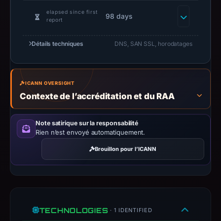
2026
at
elapsed since first
98 days
report
01:12
UTC.
Détails techniques
DNS, SAN SSL, horodatages
Negative
or
missing
ICANN OVERSIGHT
results
Contexte de l’accréditation et du RAA
do
not
Note satirique sur la responsabilité
establish
Rien n’est envoyé automatiquement.
safety.
Brouillon pour l’ICANN
Context:
registrar
Network
Solutions,
LLC,
TECHNOLOGIES
· 1 IDENTIFIED
IP