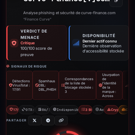
Copier
Analyse phishing et sécurité de curve-flnance.com
“Finance Curve”
VERDICT DE
DISPONIBILITÉ
MENACE
Dernier actif connu
Critique
Dernière observation
100/100 score de
d'accessibilité stockée
preuve
SIGNAUX DE RISQUE
Usurpation
Correspondances
de
Détections
Spamhaus
Der
de la liste de
l'identité
VirusTotal :
DBL:
acti
blocage stockée :
de la
17/91
DBL_PHISH
co
3
marque :
Across
17/91 VT
OTX: 17 refs
06/12/2025
Indisponible depuis 19/02/2026
3 Blocklists
Across
Crypto Scam
CDN
PARTAGER