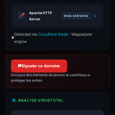
address
66.235.200.171,
Apache HTTP
WEB SERVERS
registration
Server
date
Apache is a free and open-source
Dec
Detected via
Cloudflare Radar
· Wappalyzer
cross-platform web server software.
2,
engine
httpd.apache.org
2025,
Confiance à 100 %
apparent
target
Across.
Signaler ce domaine
Infrastructure
Envoyez des éléments de preuve et contribuez à
details
protéger les autres
may
have
changed
ANALYSE VIRUSTOTAL
since
collection.