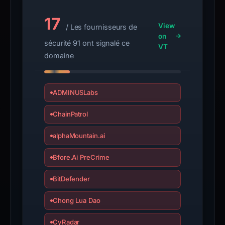
This
17
report
View
/ Les fournisseurs de
summarizes
on
sécurité 91 ont signalé ce
time-
VT
domaine
bound
observations,
not
ADMINUSLabs
a
live
ChainPatrol
guarantee.
Avoid
alphaMountain.ai
interacting
with
Bfore.Ai PreCrime
the
BitDefender
domain;
submit
Chong Lua Dao
an
appeal
CyRadar