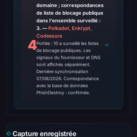
UTC.
domaine ; correspondances
Spamhaus
de liste de blocage publique
DBL:
dans l'ensemble surveillé :
DBL_PHISH
3. —
Polkadot, Enkrypt,
on
Codeesura
4
Jul
Portée : 10 a surveillé les listes
14,
de blocage publiques. Les
2026
signaux du fournisseur et DNS
sont affichés séparément.
at
Dernière synchronisation
14:36
07/08/2026. Correspondance
UTC.
avec la base de données
Cloudflare
PhishDestroy : confirmée.
Radar
classified
the
domain
as
Capture enregistrée
malicious;