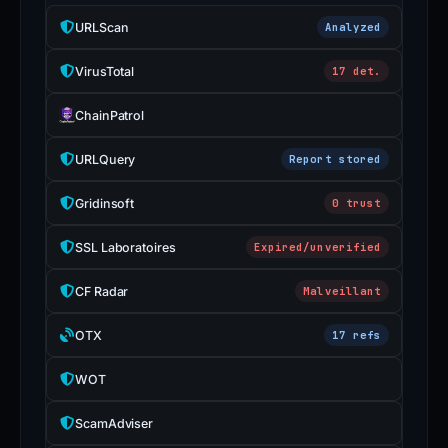
URLScan
Analyzed
VirusTotal
17 det.
ChainPatrol
URLQuery
Report stored
Gridinsoft
0 trust
SSL Laboratoires
Expired/unverified
CF Radar
Malveillant
OTX
17 refs
WOT
ScamAdviser