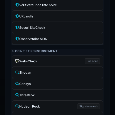
Vérificateur de liste noire
URL nulle
Sucuri SiteCheck
Observatoire MDN
OSINT ET RENSEIGNEMENT
Web-Check
Full scan
Shodan
Censys
ThreatFox
Hudson Rock
Sign-in search