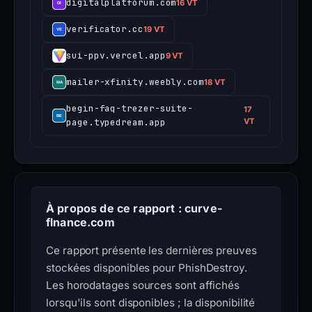
digitalplatforum.com
16 VT
verificator.cc
19 VT
sui-ppv.vercel.app
9 VT
mailer-xfinity.weebly.com
18 VT
begin-faq-trezer-suite-
17
page.typedream.app
VT
À propos de ce rapport : curve-
flnance.com
Ce rapport présente les dernières preuves
stockées disponibles pour PhishDestroy.
Les horodatages sources sont affichés
lorsqu'ils sont disponibles ; la disponibilité