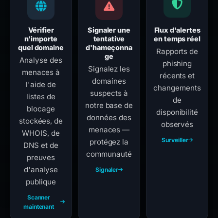
Vérifier
Signaler une
Flux d'alertes
n'importe
tentative
en temps réel
quel domaine
d'hameçonna
Rapports de
ge
Analyse des
phishing
Signalez les
menaces à
récents et
domaines
l'aide de
changements
suspects à
listes de
de
notre base de
blocage
disponibilité
données des
stockées, de
observés
menaces —
WHOIS, de
Surveiller
protégez la
DNS et de
communauté
preuves
d'analyse
Signaler
publique
Scanner
maintenant