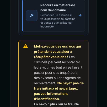
Recours en matière de
nom de domaine
Demandez un examen si
vous possédez ce domaine
et pensez que la liste est
incorrecte
Méfiez-vous des escrocs qui
prétendent vous aider à
récupérer vos biens !
Les
criminels peuvent recontacter
leurs victimes tout en se faisant
passer pour des enquêteurs,
des avocats ou des agents de
recouvrement.
Ne payez pas de
frais initiaux et ne partagez
pas vos informations
d'identification.
En savoir plus sur la fraude