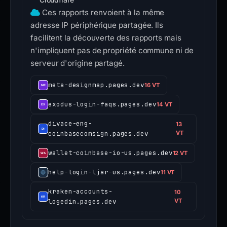
Ces rapports renvoient à la même
adresse IP périphérique partagée. Ils
facilitent la découverte des rapports mais
n'impliquent pas de propriété commune ni de
serveur d'origine partagé.
meta-designmap.pages.dev
16 VT
exodus-login-faqs.pages.dev
14 VT
divace-eng-
13
coinbasecomsign.pages.dev
VT
wallet-coinbase-io-us.pages.dev
12 VT
help-login-ljar-us.pages.dev
11 VT
kraken-accounts-
10
logedin.pages.dev
VT