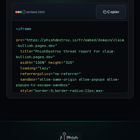
Copier
embed.html
<iframe
src
=
"https://phishdestroy.io/fr/embed/domain/claim
-bullish.pages.dev"
title
=
"PhishDestroy threat report for claim-
bullish.pages.dev"
width
=
"100%"
height
=
"320"
loading
=
"lazy"
referrerpolicy
=
"no-referrer"
sandbox
=
"allow-same-origin allow-popups allow-
popups-to-escape-sandbox"
style
=
"border:0;border-radius:12px;max-
width:100%"
></iframe>