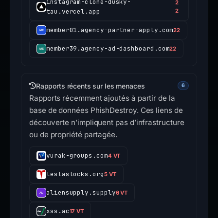
instagram-clone-dusky-
2
tau.vercel.app
2
member01.agency-partner-apply.com
22
member39.agency-ad-dashboard.com
22
Rapports récents sur les menaces
6
Rapports récemment ajoutés à partir de la
base de données PhishDestroy. Ces liens de
découverte n’impliquent pas d’infrastructure
ou de propriété partagée.
vurak-groups.com
4 VT
teslastocks.org
5 VT
aliensupply.supply
6 VT
xss.ac
17 VT