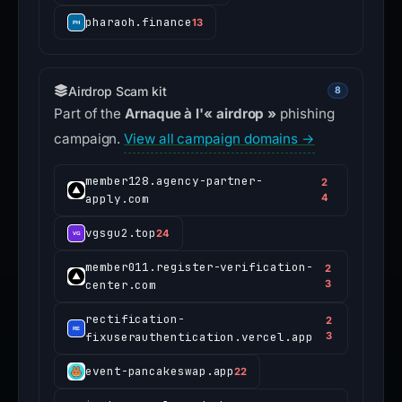
pharaoh.finance
13
Airdrop Scam kit
8
Part of the
Arnaque à l'« airdrop »
phishing
campaign.
View all campaign domains →
member128.agency-partner-
2
apply.com
4
vgsgu2.top
24
member011.register-verification-
2
center.com
3
rectification-
2
fixuserauthentication.vercel.app
3
event-pancakeswap.app
22