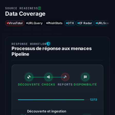
Data Coverage
VirusTotal
URLQuery
PhishStats
OTX
CF Radar
URLScan ca
Processus de réponse aux menaces
Pipeline
DÉCOUVERTE
CHECKS
REPORTS
DISPONIBILITÉ
12/13
Découverte et ingestion