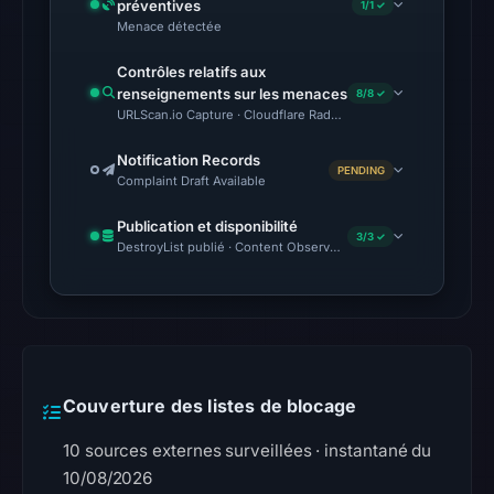
préventives
1/1 ✓
Menace détectée
Contrôles relatifs aux
renseignements sur les menaces
8/8 ✓
URLScan.io Capture · Cloudflare Radar Report · VirusTotal · Goog
Notification Records
PENDING
Complaint Draft Available
Publication et disponibilité
3/3 ✓
DestroyList publié · Content Observed Unavailable · Délai avant 
Couverture des listes de blocage
10 sources externes surveillées · instantané du
10/08/2026