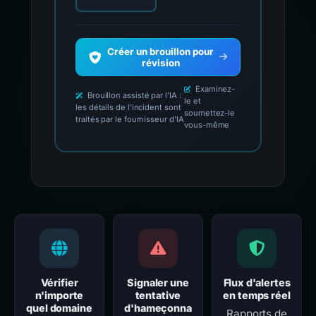
Créer un brouillon pour
révision
Examinez-
Brouillon assisté par l'IA :
le et
les détails de l'incident sont
soumettez-le
traités par le fournisseur d'IA
vous-même
Vérifier
Signaler une
Flux d'alertes
n'importe
tentative
en temps réel
quel domaine
d'hameçonna
Rapports de