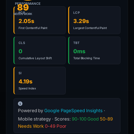
PERFORMANCE
is
89
required
FCP
LCP
NEEDS WORK
to
2.05s
3.29s
determine
First Contentful Paint
Largest Contentful Paint
if
additional
CLS
TBT
payloads
0
0ms
or
Cumulative Layout Shift
Total Blocking Time
exfiltration
methods
SI
are
4.19s
present.
Speed Index
Powered by
Google PageSpeed Insights
·
Mobile strategy · Scores:
90-100 Good
50-89
Needs Work
0-49 Poor