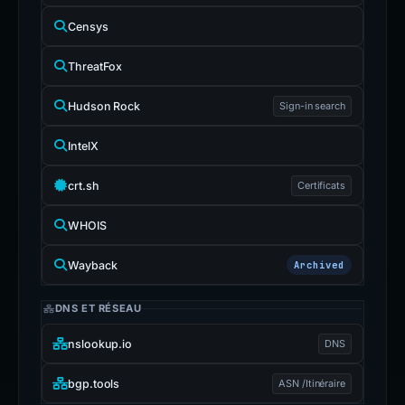
Censys
ThreatFox
Hudson Rock
Sign-in search
IntelX
crt.sh
Certificats
WHOIS
Wayback
Archived
DNS ET RÉSEAU
nslookup.io
DNS
bgp.tools
ASN /Itinéraire