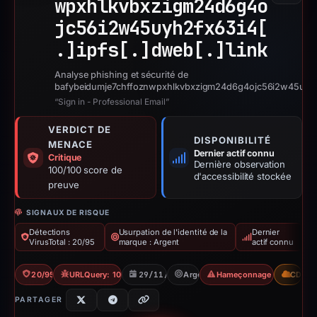
wpxhlkvbxzigm24d6g4o
jc56i2w45uyh2fx63i4[
.]
ipfs[.]
dweb[.]
link
Analyse phishing et sécurité de
bafybeidumje7chffoznwpxhlkvbxzigm24d6g4ojc56i2w45uyh2f
“Sign in - Professional Email”
VERDICT DE
DISPONIBILITÉ
MENACE
Dernier actif connu
Critique
Dernière observation
100/100 score de
d'accessibilité stockée
preuve
SIGNAUX DE RISQUE
Détections
Usurpation de l'identité de la
Dernier
VirusTotal : 20/95
marque : Argent
actif connu
20/95 VT
URLQuery: 100 detections
29/11/2025
Argent
Hameçonnage d'identifia
CDN
PARTAGER