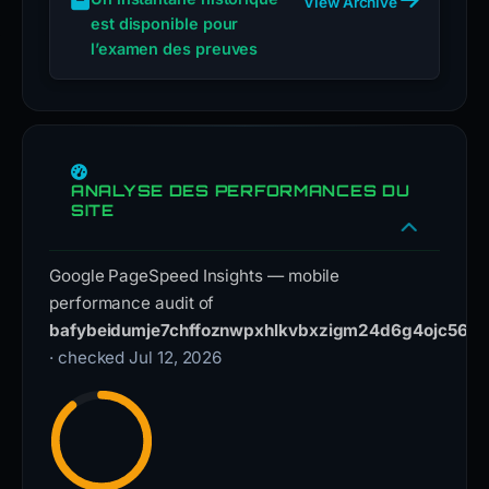
View Archive
monitoring
est disponible pour
for
l’examen des preuves
similar
dweb.link
subdomains.
The
exact
ANALYSE DES PERFORMANCES DU
content
SITE
and
functionality
Google PageSpeed Insights — mobile
of
performance audit of
the
bafybeidumje7chffoznwpxhlkvbxzigm24d6g4ojc56i2w
phishing
· checked Jul 12, 2026
page
remain
unanalyzed;
further
investigation