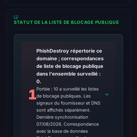
tate.ns.cloudflare.com)
and
a
STATUT DE LA LISTE DE BLOCAGE PUBLIQUE
Let's
Encrypt
SSL
PhishDestroy répertorie ce
certificate
domaine ; correspondances
(serial
de liste de blocage publique
E7),
dans l'ensemble surveillé :
suggesting
0.
a
1
Portée : 10 a surveillé les listes
structured
de blocage publiques. Les
deployment
signaux du fournisseur et DNS
rather
sont affichés séparément.
than
Dernière synchronisation
opportunistic
07/08/2026. Correspondance
compromise.
avec la base de données
Detection