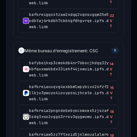
T
web.link
bafkreigqs4tzaw2xdqq2vqnsugqm35e5
22
udbtaj6rkdbh7cbb4gfdhgvrqe.ipfs.d
V
T
web.link
Même bureau d’enregistrement: CSC
6
bafybeihxp3cmskdb4nr76bocjhdgq32y
14
kbfquxwakbdx33iehf44jxwuim.ipfs.d
V
T
web.link
bafkreiaouqvg4exbbmlwpybiv426fzf2
15
llbju3pwuyo4iouyposijhcate.ipfs.d
V
T
web.link
bafkreia2pngndebebyscsmxex5zjszaf
18
5sdg3xso2ugg63rrsv3qqgwumu.ipfs.d
V
T
web.link
bafkreiaw5zz7ftxoid5jnlmoualalwro
19