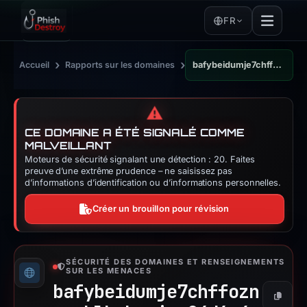
FR
›
›
Accueil
Rapports sur les domaines
bafybeidumje7chffoznwpxhlkvbxzigm24d6g4ojc56i2w45uyh2fx63i4.ipfs.dweb.link
⚠️
CE DOMAINE A ÉTÉ SIGNALÉ COMME
MALVEILLANT
Moteurs de sécurité signalant une détection : 20. Faites
preuve d’une extrême prudence – ne saisissez pas
d’informations d’identification ou d’informations personnelles.
Créer un brouillon pour révision
SÉCURITÉ DES DOMAINES ET RENSEIGNEMENTS
SUR LES MENACES
bafybeidumje7chffozn
Copier