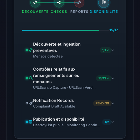
Professional
DÉCOUVERTE
CHECKS
REPORTS
DISPONIBILITÉ
Email'
and
is
15/17
explicitly
Découverte et ingestion
categorized
préventives
1/1 ✓
as
Menace détectée
brand
impersonation
Contrôles relatifs aux
renseignements sur les
of
13/13 ✓
menaces
Argent.
URLScan.io Capture · URLScan Verdict · Cloudflare Radar Report 
Infrastructure
analysis
Notification Records
PENDING
Complaint Draft Available
reveals
Cloudflare
Publication et disponibilité
nameservers
1/2
DestroyList publié · Monitoring Continues
(clarissa.ns.cloudflare.com
and