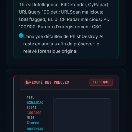
Threat Intelligence, BitDefender, CyRadar);
URLQuery 100 det.; URLScan malicious;
GSB flagged; BL 0; CF Radar malicious; PD
100/100. Bureau d’enregistrement: CSC.
L’analyse détaillée de PhishDestroy AI
reste en anglais afin de préserver le
relevé forensique original.
RÉSUMÉ DES PREUVES
CRITIQUE
RÉF.
Analysis
03B88DA4
of
SCORE
100/100
the
MODE
domain
Stored
analysis
bafybeidumje7chffoznwpxhlkvbxzigm