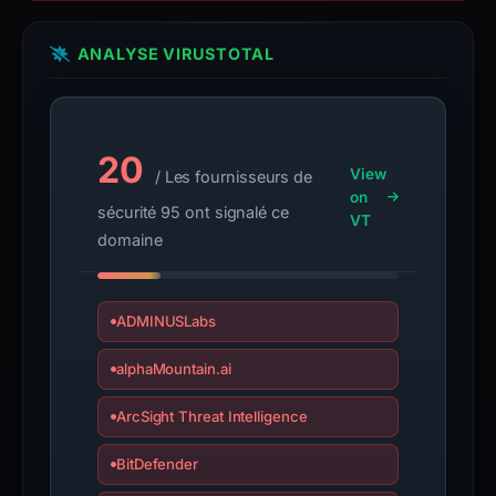
evasion.
Defenders
ANALYSE VIRUSTOTAL
should
treat
this
domain
20
as
View
/ Les fournisseurs de
on
high-
sécurité 95 ont signalé ce
VT
risk
domaine
due
to
its
ADMINUSLabs
active
status,
alphaMountain.ai
confirmed
ArcSight Threat Intelligence
brand
impersonation,
BitDefender
and