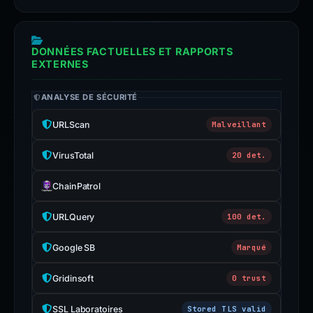
DONNÉES FACTUELLES ET RAPPORTS
EXTERNES
ANALYSE DE SÉCURITÉ
URLScan
Malveillant
VirusTotal
20 det.
ChainPatrol
URLQuery
100 det.
Google SB
Marqué
Gridinsoft
0 trust
SSL Laboratoires
Stored TLS valid