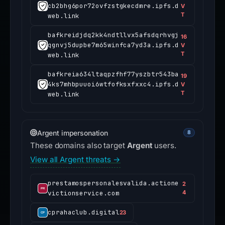
cb2bhg6por72ovfzstgkecdmre.ipfs.d
V
T
web.link
bafkreidjdq2kk4ndtllvx5afsdqrhvgj
16
qgnvj5dupbe7m65winfca7yd3a.ipfs.d
V
T
web.link
bafkreia634ltaqpzfhf77yszbtr543ba
19
4ks7mhbpuuoi6wtfofksxfxxc4.ipfs.d
V
T
web.link
Argent impersonation
8
These domains also target
Argent
users.
View all Argent threats →
prestamospersonalesvalida.actione
2
victionservice.com
4
cprahaclub.digital
23