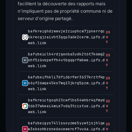
facilitent la découverte des rapports mais
n'impliquent pas de propriété commune ni de
serveur d'origine partagé.
bafkreighdzwwvje2ziuphcw7jpnerrgc
23
kkrecgjzaivht3gqp3a6k2cerm.ipfs.d
V
T
web.link
bafybeiclh4rdjgenba3udk2t6t7k6mg2
23
xhf5z6vspwffh4vtbgqqrfwbwe.ipfs.d
V
T
web.link
bafybeifhkli7dfi6brfwr3637krztfkp
23
s6yf26wqe45ks7mq23jkrg5pzm.ipfs.d
V
T
web.link
bafkreictgoqh23cwflhs54whbr4qfmyd
22
t6b37wkeai4mie7vdq3tcistxe.ipfs.d
V
T
web.link
bafybeigys74llssoyzme5yywtjsjhlqe
22
w3sksohbzsne6ouewercf7vu6a.ipfs.d
V