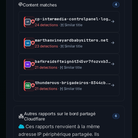
Content matches
4
cp-intermedia-controlpanel-login-webmail.babysuites.net
24 detections
·
Similar title
marthasvineyardbabysitters.net
23 detections
·
Similar title
bafkreidsfteign6t345vr7fozvxb3jcg7h4rojn2c6kmvjrxpmgdsslx4e.ipfs.dweb.link
21 detections
·
Similar title
thunderous-brigadeiros-0344cb.netlify.app
21 detections
·
Similar title
Autres rapports sur le bord partagé
6
Cloudflare
Ces rapports renvoient à la même
adresse IP périphérique partagée. Ils