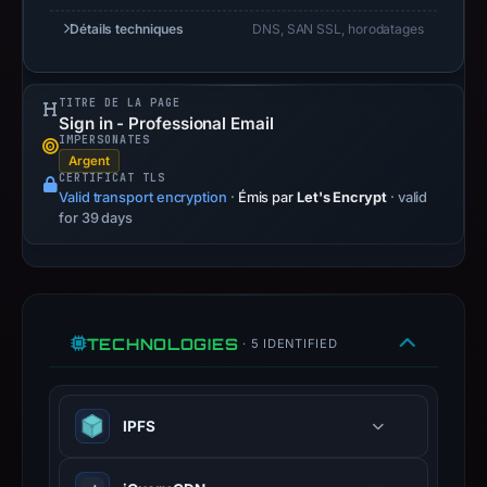
Inc.,
though
Détails techniques
DNS, SAN SSL, horodatages
this
registration
TITRE DE LA PAGE
date
Sign in - Professional Email
may
IMPERSONATES
Argent
reflect
CERTIFICAT TLS
the
Valid transport encryption
·
Émis par
Let's Encrypt
· valid
for 39 days
base
dweb.link
infrastructure
rather
than
TECHNOLOGIES
· 5 IDENTIFIED
the
specific
phishing
IPFS
content.
Technologies