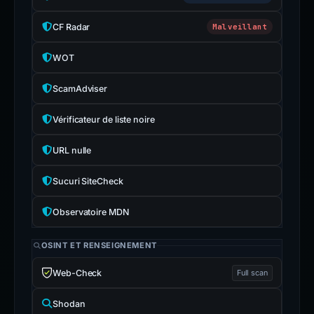
CF Radar
Malveillant
WOT
ScamAdviser
Vérificateur de liste noire
URL nulle
Sucuri SiteCheck
Observatoire MDN
OSINT ET RENSEIGNEMENT
Web-Check
Full scan
Shodan