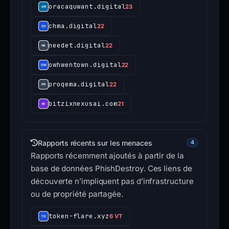
oracaquwant.digital
23
chma.digital
22
needet.digital
22
owhwentown.digital
22
proqema.digital
22
bitzixnexusai.com
21
Rapports récents sur les menaces
4
Rapports récemment ajoutés à partir de la
base de données PhishDestroy. Ces liens de
découverte n’impliquent pas d’infrastructure
ou de propriété partagée.
token-flare.xyz
6 VT