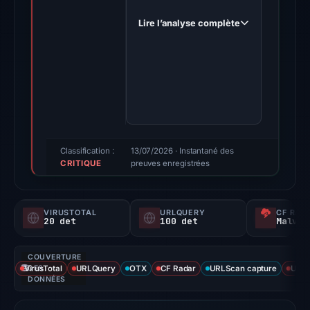
indicates
Lire l’analyse complète
an
active
credential-
phishing
campaign
targeting
users
of
Classification :
13/07/2026
· Instantané des
CRITIQUE
the
preuves enregistrées
Argent
service.
VIRUSTOTAL
URLQUERY
CF RAD
The
20 det
100 det
Malvei
domain,
hosted
COUVERTURE
on
VirusTotal
DES
URLQuery
OTX
CF Radar
URLScan capture
URLS
DONNÉES
the
InterPlanetary