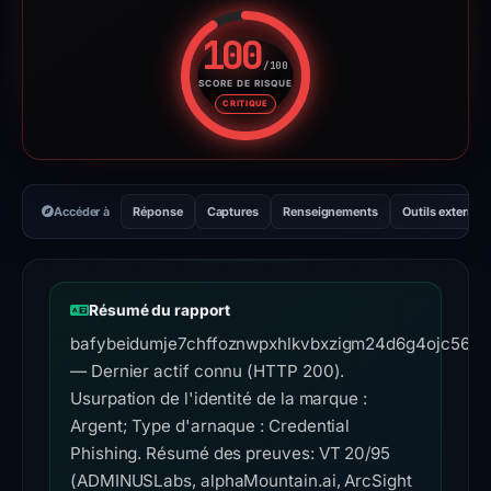
100
/100
SCORE DE RISQUE
Score de risque : 100 sur 100.
CRITIQUE
Accéder à
Réponse
Captures
Renseignements
Outils externes
Résumé du rapport
bafybeidumje7chffoznwpxhlkvbxzigm24d6g4ojc56i2w4
— Dernier actif connu (HTTP 200).
Usurpation de l'identité de la marque :
Argent; Type d'arnaque : Credential
Phishing. Résumé des preuves: VT 20/95
(ADMINUSLabs, alphaMountain.ai, ArcSight