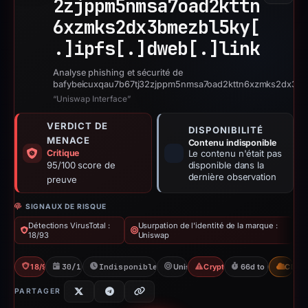
2zjppm5nmsa7oad2kttn
6xzmks2dx3bmezbl5ky[
.]
ipfs[.]
dweb[.]
link
Analyse phishing et sécurité de
bafybeicuxqau7b67tj32zjppm5nmsa7oad2kttn6xzmks2dx3bmez
“Uniswap Interface”
VERDICT DE
DISPONIBILITÉ
MENACE
Contenu indisponible
Critique
Le contenu n'était pas
95/100 score de
disponible dans la
dernière observation
preuve
SIGNAUX DE RISQUE
Détections VirusTotal :
Usurpation de l'identité de la marque :
18/93
Uniswap
18/93 VT
30/12/2025
Indisponible depuis 06/06/2026
Uniswap
Crypto Scam
66d to unavailabl
CDN
PARTAGER