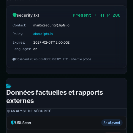
Present · HTTP 200
security.txt
Contact:
mailto:security@ipfs.io
Policy:
about.ipfs.io
Expires:
2027-02-01T12:00:00Z
Languages:
en
Observed 2026-08-08 15:08:02 UTC · site-file probe
Données factuelles et rapports
externes
ANALYSE DE SÉCURITÉ
URLScan
Analyzed