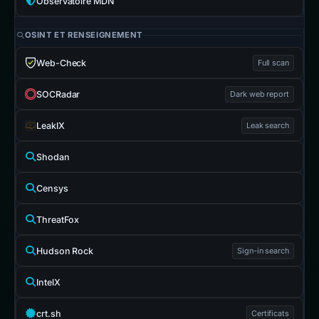
Observatoire MDN
OSINT ET RENSEIGNEMENT
Web-Check
Full scan
SOCRadar
Dark web report
LeakIX
Leak search
Shodan
Censys
ThreatFox
Hudson Rock
Sign-in search
IntelX
crt.sh
Certificats