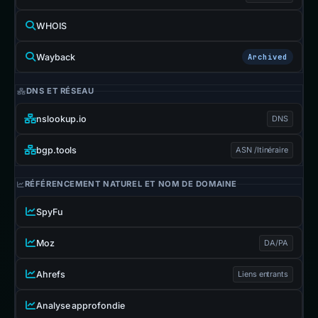
WHOIS
Wayback
Archived
DNS ET RÉSEAU
nslookup.io
DNS
bgp.tools
ASN /Itinéraire
RÉFÉRENCEMENT NATUREL ET NOM DE DOMAINE
SpyFu
Moz
DA/PA
Ahrefs
Liens entrants
Analyse approfondie