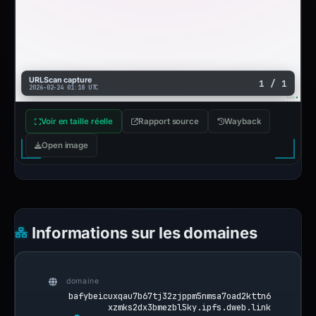
URLScan capture
1 / 1
2026-02-24 01:18 UTC
Voir en taille réelle
Rapport source
Wayback
Open image
Informations sur les domaines
domaine
bafybeicuxqau7b67tj32zjppm5nmsa7oad2kttn6
xzmks2dx3bmezbl5ky.ipfs.dweb.link