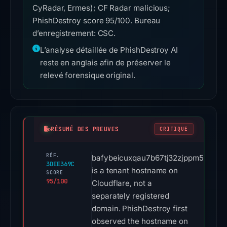
CyRadar, Ermes); CF Radar malicious;
PhishDestroy score 95/100. Bureau
d’enregistrement: CSC.
L’analyse détaillée de PhishDestroy AI
reste en anglais afin de préserver le
relevé forensique original.
RÉSUMÉ DES PREUVES
CRITIQUE
RÉF.
bafybeicuxqau7b67tj32zjppm5nmsa7o
3DEE369C
is a tenant hostname on
SCORE
95/100
Cloudflare, not a
separately registered
domain. PhishDestroy first
observed the hostname on