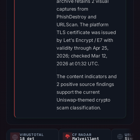
archive retains 2 visual
captures from
PhishDestroy and
URLScan. The platform
TLS certificate was issued
by Let's Encrypt / E7 with
validity through Apr 25,
2026; checked Mar 12,
2026 at 01:32 UTC.
The content indicators and
2 positive source findings
support the current
Uniswap-themed crypto
scam classification.
VIRUSTOTAL
CF RADAR
URLSC
18 det
Malveillant
Signal