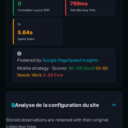
0
799ms
Cumulative Layout Shift
Total Blocking Time
SI
5.64s
Speed Index
Powered by
Google PageSpeed Insights
·
Mobile strategy · Scores:
90-100 Good
50-89
Needs Work
0-49 Poor
Analyse de la configuration du site
Stored observations are retained with their original
collection time.