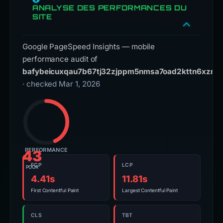
ANALYSE DES PERFORMANCES DU
SITE
Google PageSpeed Insights — mobile
performance audit of
bafybeicuxqau7b67tj32zjppm5nmsa7oad2kttn6xzmks
· checked Mar 1, 2026
PERFORMANCE
43
FCP
LCP
POOR
4.41s
11.81s
First Contentful Paint
Largest Contentful Paint
CLS
TBT