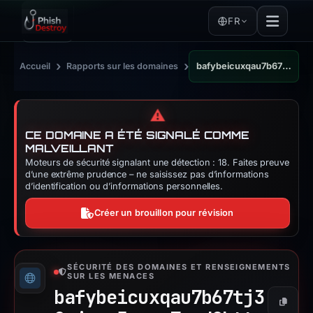
FR
›
›
Accueil
Rapports sur les domaines
bafybeicuxqau7b67tj32zjppm5nmsa7oad2kttn6xzmks2dx3bmezbl5ky.ipfs.dweb.link
⚠️
CE DOMAINE A ÉTÉ SIGNALÉ COMME
MALVEILLANT
Moteurs de sécurité signalant une détection : 18. Faites preuve
d’une extrême prudence – ne saisissez pas d’informations
d’identification ou d’informations personnelles.
Créer un brouillon pour révision
SÉCURITÉ DES DOMAINES ET RENSEIGNEMENTS
SUR LES MENACES
bafybeicuxqau7b67tj3
Copier