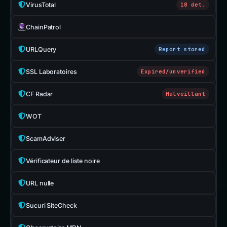
VirusTotal
18 det.
ChainPatrol
URLQuery
Report stored
SSL Laboratoires
Expired/unverified
CF Radar
Malveillant
WOT
ScamAdviser
Vérificateur de liste noire
URL nulle
Sucuri SiteCheck