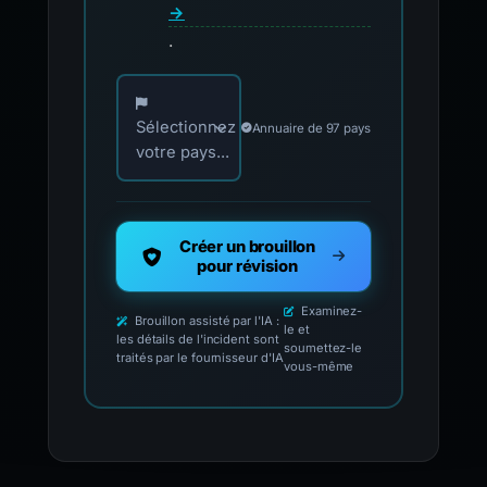
→
.
Choisissez votre pays pour les contacts offici
Sélectionnez
Annuaire de 97 pays
votre pays...
Créer un brouillon
pour révision
Examinez-
Brouillon assisté par l'IA :
le et
les détails de l'incident sont
soumettez-le
traités par le fournisseur d'IA
vous-même