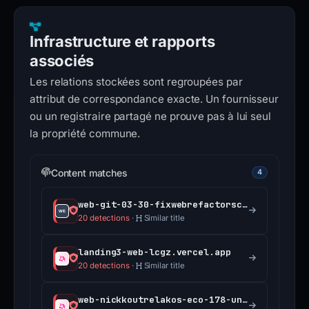
Infrastructure et rapports
associés
Les relations stockées sont regroupées par
attribut de correspondance exacte. Un fournisseur
ou un registraire partagé ne prouve pas à lui seul
la propriété commune.
Content matches
4
web-git-03-30-fixwebrefactorscrollhandlingforpor-de5ef4-uniswap.vercel.app
20 detections
·
Similar title
landing3-web-lcgz.vercel.app
20 detections
·
Similar title
web-nickkoutrelakos-eco-178-unblock-permissioned-f27a9b-uniswap.vercel.app