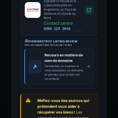
Signaler la fraude et la
cybercriminalité en
Angleterre, au Pays de
Galles et en Irlande du
Nord
Contact centre
0300 123 2040
PHISHDESTROY LISTING REVIEW
Pas un rapport des forces de l'ordre
Recours en matière de
nom de domaine
Demandez un examen si
vous possédez ce domaine
et pensez que la liste est
incorrecte
Méfiez-vous des escrocs qui
prétendent vous aider à
récupérer vos biens !
Les
criminels peuvent recontacter