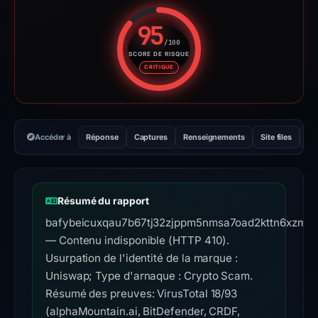
95
/100
SCORE DE RISQUE
Score de risque : 95 sur 100. 
CRITIQUE
Accéder à
Réponse
Captures
Renseignements
Site files
Ou
Résumé du rapport
bafybeicuxqau7b67tj32zjppm5nmsa7oad2kttn6xzmks2
— Contenu indisponible (HTTP 410).
Usurpation de l'identité de la marque :
Uniswap; Type d'arnaque : Crypto Scam.
Résumé des preuves: VirusTotal 18/93
(alphaMountain.ai, BitDefender, CRDF,