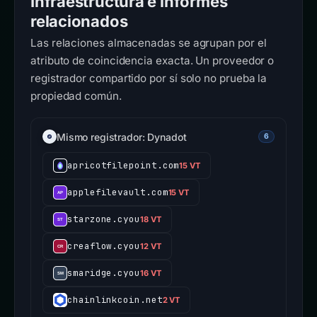
Infraestructura e informes
relacionados
Las relaciones almacenadas se agrupan por el
atributo de coincidencia exacta. Un proveedor o
registrador compartido por sí solo no prueba la
propiedad común.
Mismo registrador: Dynadot
6
apricotfilepoint.com
15 VT
applefilevault.com
15 VT
starzone.cyou
18 VT
creaflow.cyou
12 VT
smaridge.cyou
16 VT
chainlinkcoin.net
2 VT