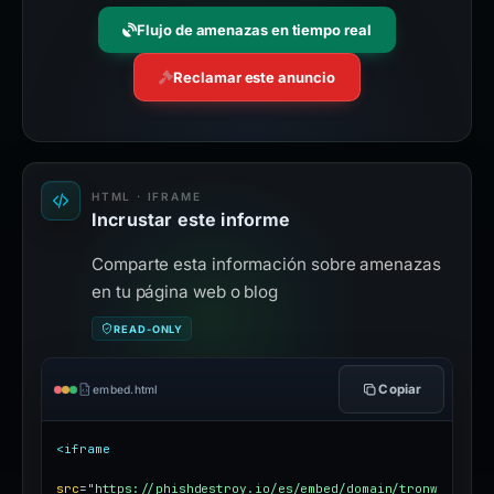
Flujo de amenazas en tiempo real
Reclamar este anuncio
HTML · IFRAME
Incrustar este informe
Comparte esta información sobre amenazas
en tu página web o blog
READ-ONLY
Copiar
embed.html
<iframe
src
=
"https://phishdestroy.io/es/embed/domain/tronw