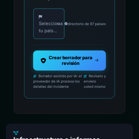
Elija su país para los contactos oficiales de i
Selecciona
directorio de 97 países
tu país...
Crear borrador para
revisión
Borrador asistido por IA: el
Revíselo y
proveedor de IA procesa los
envíelo
detalles del incidente
usted mismo