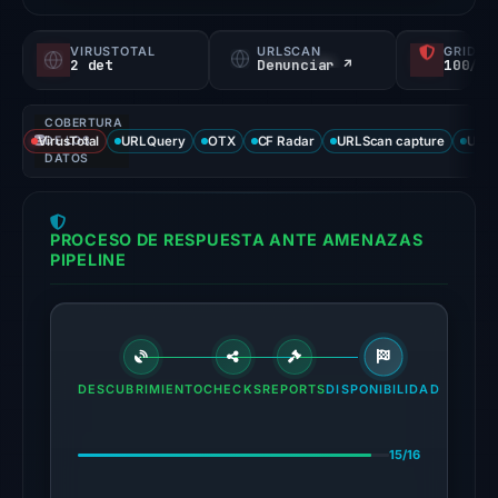
a
probability).
VIRUSTOTAL
URLSCAN
GRIDIN
2 det
Denunciar ↗
100/
Threat
signals:
COBERTURA
2
VirusTotal
DE LOS
URLQuery
OTX
CF Radar
URLScan capture
URLS
of
DATOS
93
VirusTotal
PROCESO DE RESPUESTA ANTE AMENAZAS
engines
PIPELINE
flagged
the
domain
on
Jul
DESCUBRIMIENTO
CHECKS
REPORTS
DISPONIBILIDAD
18,
2026
15/16
at
16:45