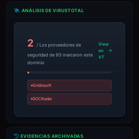
appeal
ANÁLISIS DE VIRUSTOTAL
if
the
report
is
2
View
/ Los proveedores de
inaccurate.
on
seguridad de 93 marcaron este
VT
dominio
Gridinsoft
SOCRadar
EVIDENCIAS ARCHIVADAS