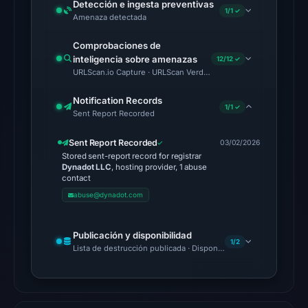
Detección e ingesta preventivas
1/1 ✓
UTC.
Amenaza detectada
No
Comprobaciones de
conclusive
inteligencia sobre amenazas
12/12 ✓
URLScan.io Capture · URLScan Verdict · Cloudflare Radar Report
timestamped
HTTP
Notification Records
1/1 ✓
response
Sent Report Recorded
is
Sent Report Recorded
03/02/2026
available;
Stored sent-report record for registrar
current
Dynadot LLC
, hosting provider, 1 abuse
contact
reachability
abuse@dynadot.com
is
unverified.
Publicación y disponibilidad
Other
1/2
Lista de destrucción publicada · Disponibilidad no verificada
observations:
No
external