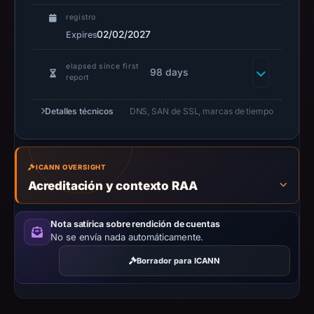
safety.
registro
02/02/2027
Expires
Context:
registrar
elapsed since first
Dynadot
98 days
report
LLC,
IP
Detalles técnicos
DNS, SAN de SSL, marcas de tiempo
address
104.21.16.191,
apparent
ICANN OVERSIGHT
target
Acreditación y contexto RAA
Foundation.
Infrastructure
Nota satírica sobre rendición de cuentas
details
No se envía nada automáticamente.
may
Borrador para ICANN
have
changed
since