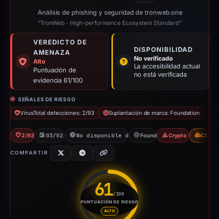
Análisis de phishing y seguridad de tronweb.one
“TronWeb - High-performance Ecosystem Standard”
VEREDICTO DE
DISPONIBILIDAD
AMENAZA
No verificado
Alto
La accesibilidad actual
Puntuación de
no está verificada
evidencia 61/100
SEÑALES DE RIESGO
VirusTotal detecciones: 2/93
Suplantación de marca: Foundation
2/93 VT
03/02/2026
No disponible desde 06/06/2026
Foundation
Crypto Drainer
CDN
COMPARTIR
61
/100
PUNTUACIÓN DE RIESGO
Puntuación de riesgo: 61 sobre
ALTO