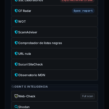
SSL Laboratorios
CF Radar
Open report
WOT
ScamAdviser
Comprobador de listas negras
URL nula
Sucuri SiteCheck
Observatorio MDN
OSINT E INTELIGENCIA
Web-Check
Full scan
Shodan