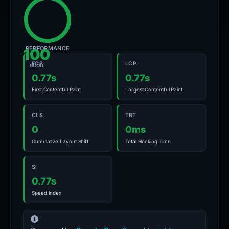
PERFORMANCE
100
FCP
LCP
GOOD
0.77s
0.77s
First Contentful Paint
Largest Contentful Paint
CLS
TBT
0
0ms
Cumulative Layout Shift
Total Blocking Time
SI
0.77s
Speed Index