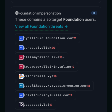
Foundation impersonation
8
These domains also target
Foundation
users.
View all Foundation threats →
hypeliquid-foundation.com
21
suncoust.click
20
claimmyreward.live
19
☠
truewavewallet-in.online
19
velodromefl.xyz
19
boaelitepay.xyz.capicreunion.com
18
apexfiduciarysuisse.com
17
deepseaai.lat
17