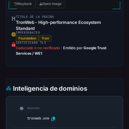
1,
Wayback
Open image
2026
at
TÍTULO DE LA PÁGINA
TronWeb - High-performance Ecosystem
10:23
Standard
UTC.
IMPERSONATES
Spamhaus
Foundation
Tron
CERTIFICADO TLS
DBL
Caducado o no verificado
·
Emitido por
Google Trust
recorded
Services / WE1
no
positive
result
on
Inteligencia de dominios
Jul
14,
2026
dominio
at
10:36
tronweb.one
UTC.