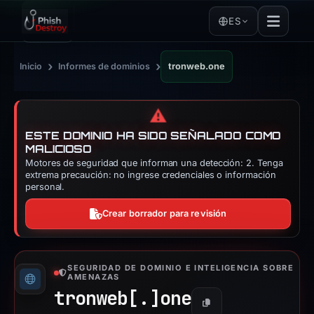
ES
›
›
Inicio
Informes de dominios
tronweb.one
⚠️
ESTE DOMINIO HA SIDO SEÑALADO COMO
MALICIOSO
Motores de seguridad que informan una detección: 2. Tenga
extrema precaución: no ingrese credenciales o información
personal.
Crear borrador para revisión
SEGURIDAD DE DOMINIO E INTELIGENCIA SOBRE
AMENAZAS
tronweb[.]
one
Copiar