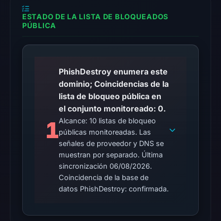
blocklist
matches
ESTADO DE LA LISTA DE BLOQUEADOS
PÚBLICA
were
recorded
in
the
PhishDestroy enumera este
snapshot
dominio; Coincidencias de la
from
lista de bloqueo pública en
Aug
el conjunto monitoreado: 0.
6,
Alcance: 10 listas de bloqueo
1
2026
públicas monitoreadas. Las
at
señales de proveedor y DNS se
02:20
muestran por separado. Última
UTC.
sincronización 06/08/2026.
Google
Coincidencia de la base de
Safe
datos PhishDestroy: confirmada.
Browsing
recorded