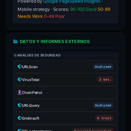
Powered by
Google PageSpeed Insights
·
Mobile strategy · Scores:
90-100 Good
50-89
Needs Work
0-49 Poor
DATOS Y INFORMES EXTERNOS
ANÁLISIS DE SEGURIDAD
URLScan
Analyzed
VirusTotal
2 det.
ChainPatrol
URLQuery
Analyzed
Gridinsoft
0 trust
Expired/unverified