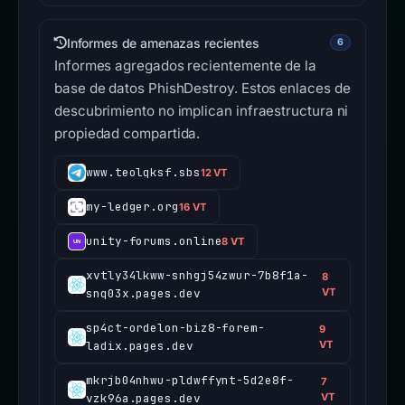
Informes de amenazas recientes
6
Informes agregados recientemente de la
base de datos PhishDestroy. Estos enlaces de
descubrimiento no implican infraestructura ni
propiedad compartida.
www.teolqksf.sbs
12 VT
my-ledger.org
16 VT
unity-forums.online
8 VT
xvtly34lkww-snhgj54zwur-7b8f1a-
8
snq03x.pages.dev
VT
sp4ct-ordelon-biz8-forem-
9
ladix.pages.dev
VT
mkrjb04nhwu-pldwffynt-5d2e8f-
7
vzk96a.pages.dev
VT