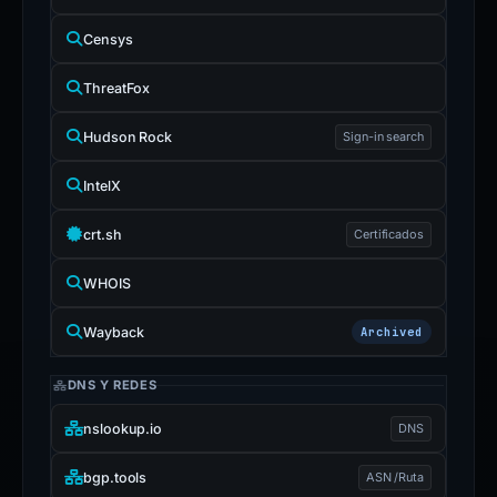
Censys
ThreatFox
Hudson Rock
Sign-in search
IntelX
crt.sh
Certificados
WHOIS
Wayback
Archived
DNS Y REDES
nslookup.io
DNS
bgp.tools
ASN /Ruta