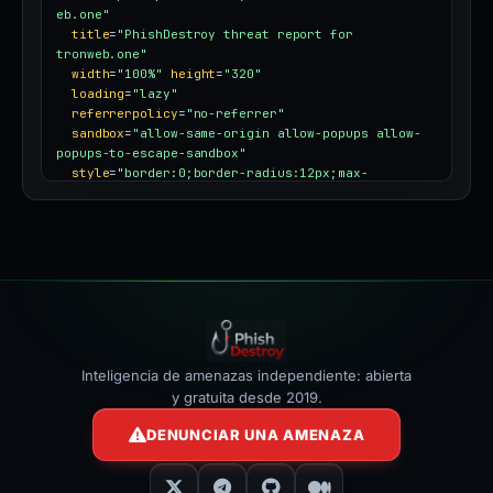
eb.one"
title
=
"PhishDestroy threat report for 
tronweb.one"
width
=
"100%"
height
=
"320"
loading
=
"lazy"
referrerpolicy
=
"no-referrer"
sandbox
=
"allow-same-origin allow-popups allow-
popups-to-escape-sandbox"
style
=
"border:0;border-radius:12px;max-
width:100%"
></iframe>
Inteligencia de amenazas independiente: abierta
y gratuita desde 2019.
DENUNCIAR UNA AMENAZA