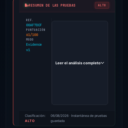
RESUMEN DE LAS PRUEBAS
ALTO
REF.
PhishDestroy
00AF7DCF
first
PUNTUACIÓN
61/100
observed
MODO
tronweb.one
Evidence
v1
on
Feb
Leer el análisis completo
3,
2026.
Evidence
score:
61/100
(a
triage
score,
Clasificación:
06/08/2026
· Instantánea de pruebas
ALTO
guardada
not