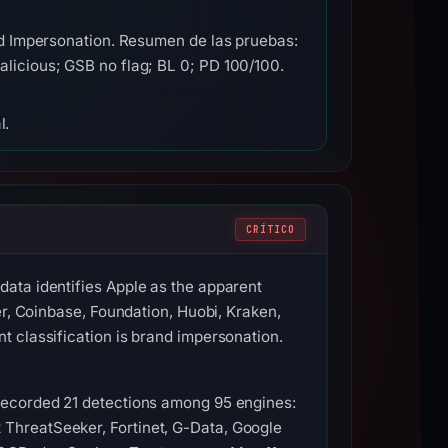
d Impersonation. Resumen de las pruebas:
icious; GSB no flag; BL 0; PD 100/100.
l.
CRÍTICO
ata identifies Apple as the apparent
er, Coinbase, Foundation, Huobi, Kraken,
 classification is brand impersonation.
recorded 21 detections among 95 engines:
ThreatSeeker, Fortinet, G-Data, Google