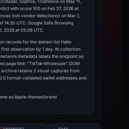
SOCRadar, Sophos, Trustwave on May 11,
ict with score 100 on Feb 27, 2026 at
ences (not vendor detections) on Mar 1,
 at 14:20 UTC. Google Safe Browsing
1, 2026 at 05:08 UTC.
n records for the domain list Hello
first observation by 1 day. At collection
 network metadata labels the endpoint as
ed page title: “TikTok-Wholesale”. DOM
archive retains 2 visual captures from
d 0 format-validated wallet addresses and
tname as Apple-themed brand
GRIDINSOFT
EDAD