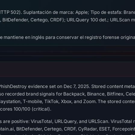
TTP 502). Suplantación de marca: Apple; Tipo de estafa: Bran
 BitDefender, Certego, CRDF); URLQuery 100 det.; URLScan mal
se mantiene en inglés para conservar el registro forense origina
hishDestroy evidence set on Dec 7, 2025. Stored content metad
lso recorded brand signals for Backpack, Binance, Bitfinex, Cel
ystation, T-mobile, TikTok, Xbox, and Zoom. The stored content
ores 100/100 (critical).
 are positive: VirusTotal, URLQuery, and URLScan. VirusTotal 
n.ai, BitDefender, Certego, CRDF, CyRadar, ESET, Forcepoint 