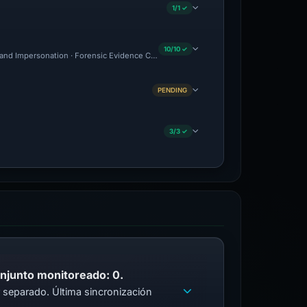
1/1 ✓
10/10 ✓
and Impersonation · Forensic Evidence Collected · Technical Analysis Recorded · C
PENDING
3/3 ✓
onjunto monitoreado: 0.
 separado. Última sincronización