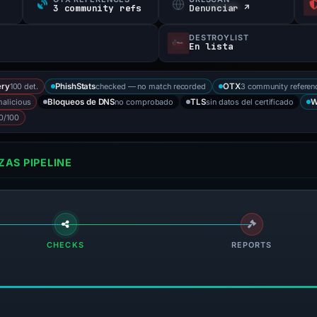
3 community refs
Denunciar ↗
DESTROYLIST
En lista
100 det.
checked — no match recorded
3 community referen
ry
PhishStats
OTX
alicious
no comprobado
sin datos del certificado
Bloqueos de DNS
TLS
W
0/100
AS PIPELINE
CHECKS
REPORTS