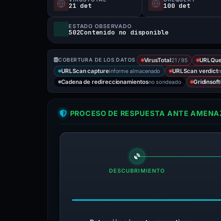
21 det
100 det
ESTADO OBSERVADO
502Contenido no disponible
21 / 95
COBERTURA DE LOS DATOS
VirusTotal
URLQue
informe almacenado
m
URLScan capture
URLScan verdict
no sondeado
Cadena de redireccionamientos
Gridinsoft
PROCESO DE RESPUESTA ANTE AMENAZ
DESCUBRIMIENTO