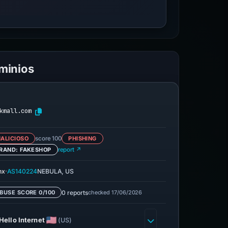
ominios
kmall.com
ALICIOSO
score 100
PHISHING
RAND: FAKESHOP
report ↗
·
nx
AS140224
NEBULA, US
0 reports
checked 17/06/2026
BUSE SCORE 0/100
Hello Internet
(US)