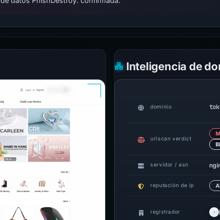
 de datos PhishDestroy: confirmada.
Inteligencia de d
tok
dominio
M
urlscan verdict
B
ngi
servidor / asn
reputación de ip
A
registrador