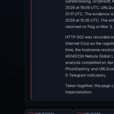
Safebrowsing, Gridinsoft,
2026 at 19:06 UTC. URLQue
01:11 UTC. The evidence is
2026 at 15:35 UTC. The ex
returned no flag on Mar 3,
HTTP 502 was recorded on A
Internet Corp as the regist
time, the hostname resolv
AS140224 Nebula Global LL
analysis completed on Apr 
PhishDestroy and URLScan.
0 Telegram indicators.
Taken together, the page 
impersonation.
VIRUSTOTAL
URLQUERY