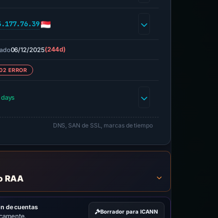
3.177.76.39
06/12/2025
(244d)
ado
02 ERROR
 days
DNS, SAN de SSL, marcas de tiempo
to RAA
ón de cuentas
Borrador para ICANN
icamente.