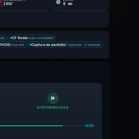
100/
8 mo
ces
scan completed
CF Radar
8 mo old
2 captures · 2 sources
HOIS
Captura de pantalla
DISPONIBILIDAD
14/15