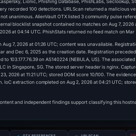
 Kaspersky, Lionic, Phishing Database, PhishLabs, Seclookup, 
ry recorded 100 detections. URLScan returned a malicious verd
 not unanimous. AlienVault OTX listed 3 community pulse refer
ternal blocklist snapshot contained no matches on Aug 7, 2026
 2026 at 04:14 UTC. PhishStats returned no feed match on Mar 
ug 7, 2026 at 01:26 UTC; content was unavailable. Registratio
rar and Dec 6, 2025 as the creation date. Registration preceded 
ed to 103.177.76.39 on AS140224 (NEBULA, US). The associated
C in Singapore, SG. The stored server header is nginx. Captur
23, 2026 at 11:21 UTC; stored DOM score 10/100. The evidence 
 IoC extraction completed on Aug 2, 2026 at 04:21 UTC; store
content and independent findings support classifying this hos
OTX REFERENCES
URLSCAN