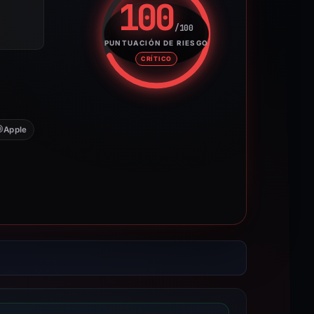
100
/100
Puntuación de riesgo: 100 sobr
PUNTUACIÓN DE RIESGO
CRÍTICO
Apple