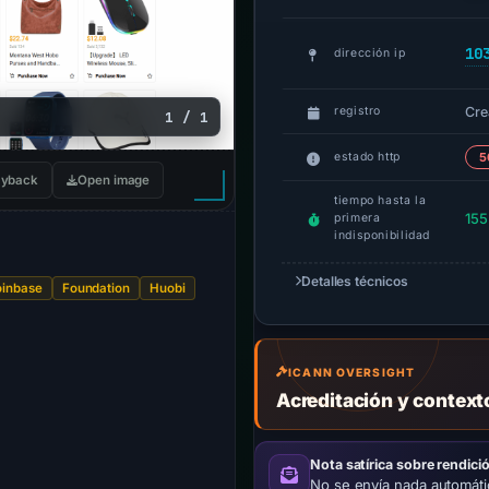
10
dirección ip
Cre
registro
1 / 1
estado http
5
yback
Open image
tiempo hasta la
155
primera
indisponibilidad
Detalles técnicos
oinbase
Foundation
Huobi
ICANN OVERSIGHT
Acreditación y contex
Nota satírica sobre rendici
No se envía nada automát