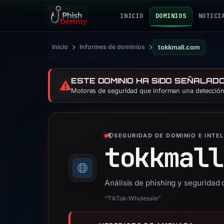
INICIO
DOMINIOS
NOTICI
›
›
Inicio
Informes de dominios
tokkmall.com
ESTE DOMINIO HA SIDO SEÑALAD
⚠️
Motores de seguridad que informan una detección:
SEGURIDAD DE DOMINIO E INTE
tokkmall
Análisis de phishing y seguridad
“TikTok-Wholesale”