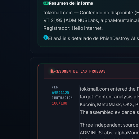
Resumen del informe
tokkmall.com — Contenido no disponible (H
VT 21/95 (ADMINUSLabs, alphaMountain.ai,
Registrador: Hello Internet.
El análisis detallado de PhishDestroy AI 
RESUMEN DE LAS PRUEBAS
REF.
tokkmall.com entered the P
A9E2112D
target. Content analysis a
PUNTUACIÓN
100/100
Kucoin, MetaMask, OKX, Pla
The assembled evidence sc
Three independent sources
ADMINUSLabs, alphaMountai