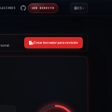
LACIONES
ES
EN DIRECTO
Crear borrador para revisión
rsonal.