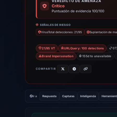
VEREDICTO DE AMENAZA
Crítico
Puntuación de evidencia 100/100
SEÑALES DE RIESGO
VirusTotal detecciones: 21/95
Suplantación de ma
OT
21/95 VT
URLQuery: 100 detections
Brand Impersonation
155d to unavailable
COMPARTIR
Ir a
Respuesta
Capturas
Inteligencia
Herramient