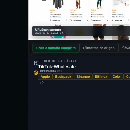
URLScan capture
2026-02-27 01:11 UTC
Ver a tamaño completo
Informe de origen
Wa
TÍTULO DE LA PÁGINA
TikTok-Wholesale
IMPERSONATES
Apple
Backpack
Binance
Bitfinex
Celer
C
+9