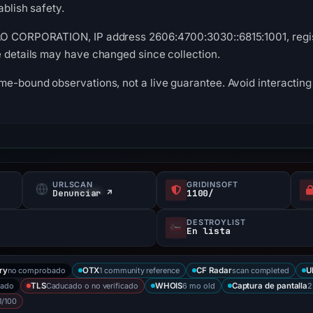
ablish safety.
AO CORPORATION, IP address 2606:4700:3030::6815:1001, regist
e details may have changed since collection.
me-bound observations, not a live guarantee. Avoid interacting 
URLSCAN
GRIDINSOFT
f
Denunciar ↗
1100/
DESTROYLIST
En lista
no comprobado
1 community reference
scan completed
ry
OTX
CF Radar
U
bado
Caducado o no verificado
6 mo old
2
TLS
WHOIS
Captura de pantalla
1/100