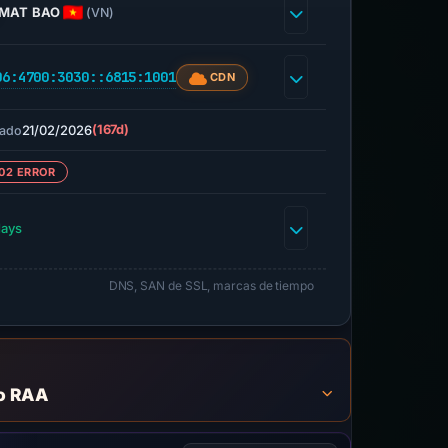
MAT BAO
(VN)
06:4700:3030::6815:1001
CDN
21/02/2026
(167d)
ado
02 ERROR
days
DNS, SAN de SSL, marcas de tiempo
to RAA