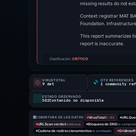
missing results do not est
Context: registrar MAT B
Foundation. Infrastructur
This report summarizes ti
report is inaccurate.
Clasificación:
CRÍTICO
VIRUSTOTAL
OTX REFERENCES
9 det
1 community re
ESTADO OBSERVADO
502Contenido no disponible
9 / 93
COBERTURA DE LOS DATOS
VirusTotal
URLQue
malicious
no compro
URLScan verdict
Bloqueos de DNS
no sondeado
Cadena de redireccionamientos
Gridinsoft