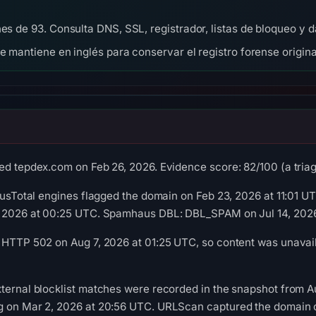
nes de 93. Consulta DNS, SSL, registrador, listas de bloqueo y
se mantiene en inglés para conservar el registro forense origina
ed tepdex.com on Feb 26, 2026. Evidence score: 82/100 (a triage
irusTotal engines flagged the domain on Feb 23, 2026 at 11:01 
, 2026 at 00:25 UTC. Spamhaus DBL: DBL_SPAM on Jul 14, 202
 HTTP 502 on Aug 7, 2026 at 01:25 UTC, so content was unavail
ternal blocklist matches were recorded in the snapshot from 
g on Mar 2, 2026 at 20:56 UTC. URLScan captured the domain o