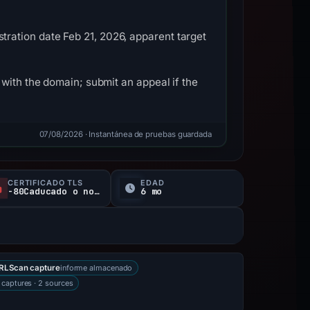
ration date Feb 21, 2026, apparent target
with the domain; submit an appeal if the
07/08/2026
· Instantánea de pruebas guardada
CERTIFICADO TLS
EDAD
-80Caducado o no verificado d
6 mo
informe almacenado
RLScan capture
 captures · 2 sources