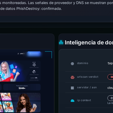
cas monitoreadas. Las señales de proveedor y DNS se muestran por
 de datos PhishDestroy: confirmada.
Inteligencia de d
tep
dominio
urlscan verdict
M
clo
servidor / asn
C
ip context
La r