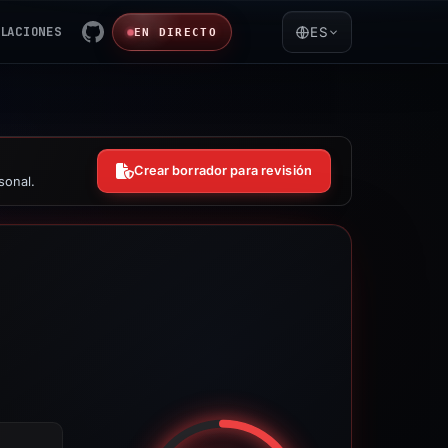
LACIONES
ES
EN DIRECTO
Crear borrador para revisión
sonal.