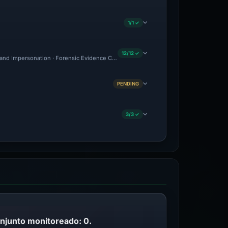
1/1 ✓
12/12 ✓
and Impersonation · Forensic Evidence Collected · Technical Analysis Recorded · C
PENDING
3/3 ✓
onjunto monitoreado: 0.