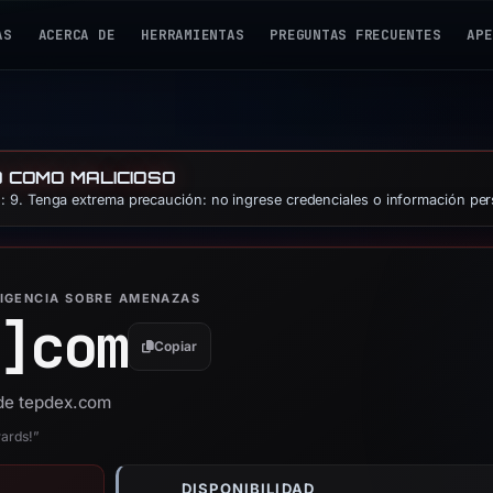
AS
ACERCA DE
HERRAMIENTAS
PREGUNTAS FRECUENTES
APE
O COMO MALICIOSO
 9. Tenga extrema precaución: no ingrese credenciales o información per
LIGENCIA SOBRE AMENAZAS
]
com
Copiar
 de tepdex.com
wards!”
DISPONIBILIDAD