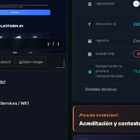
registrador
26
dirección ip
Cre
registro
1 / 1
estado http
5
yback
Open image
tiempo hasta la
71 
primera
indisponibilidad
ds!
Detalles técnicos
 Services / WE1
ICANN OVERSIGHT
Acreditación y contex