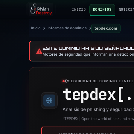
INICIO
DOMINIOS
NOTICI
›
›
Inicio
Informes de dominios
tepdex.com
ESTE DOMINIO HA SIDO SEÑALAD
⚠️
Motores de seguridad que informan una detección:
SEGURIDAD DE DOMINIO E INTE
tepdex[.
Análisis de phishing y seguridad
“TEPDEX | Open the world of luck and re