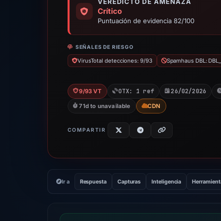
VEREDICTO DE AMENAZA
Crítico
Puntuación de evidencia 82/100
SEÑALES DE RIESGO
VirusTotal detecciones: 9/93
Spamhaus DBL: DBL
OTX: 1 ref
26/02/2026
9/93 VT
71d to unavailable
CDN
COMPARTIR
Ir a
Respuesta
Capturas
Inteligencia
Herramient