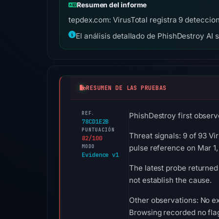
Resumen del informe
tepdex.com: VirusTotal registra 9 deteccio
El análisis detallado de PhishDestroy AI 
RESUMEN DE LAS PRUEBAS
REF.
PhishDestroy first observ
78CD1E2B
PUNTUACIÓN
Threat signals: 9 of 93 V
82/100
MODO
pulse reference on Mar 1
Evidence v1
The latest probe returned
not establish the cause.
Other observations: No ex
Browsing recorded no fla