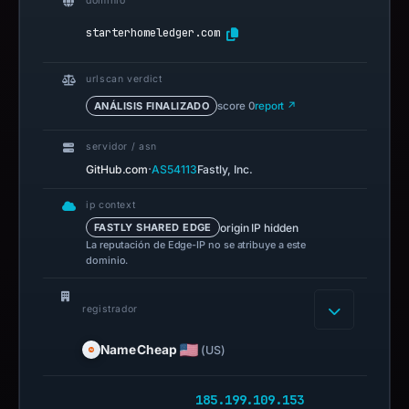
dominio
starterhomeledger.com
urlscan verdict
ANÁLISIS FINALIZADO
score 0
report ↗
servidor / asn
·
GitHub.com
AS54113
Fastly, Inc.
ip context
origin IP hidden
FASTLY SHARED EDGE
La reputación de Edge-IP no se atribuye a este
dominio.
registrador
NameCheap
(US)
185.199.109.153