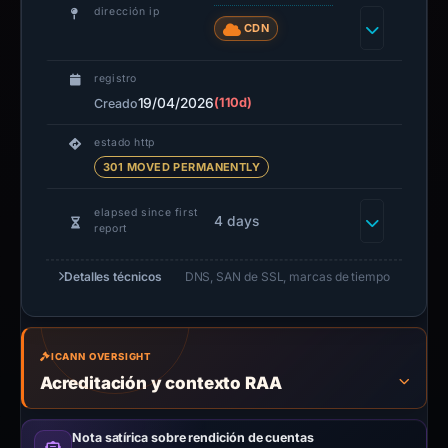
dirección ip
CDN
registro
19/04/2026
(110d)
Creado
estado http
301 MOVED PERMANENTLY
elapsed since first
4 days
report
Detalles técnicos
DNS, SAN de SSL, marcas de tiempo
ICANN OVERSIGHT
Acreditación y contexto RAA
Nota satírica sobre rendición de cuentas