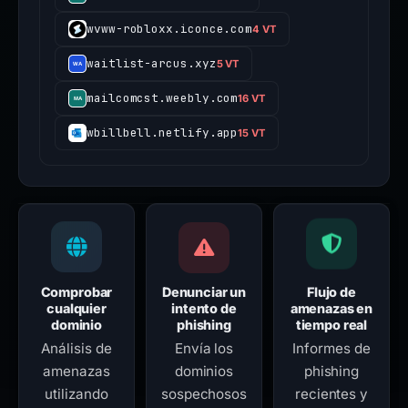
wvww-robloxx.iconce.com
4 VT
waitlist-arcus.xyz
5 VT
mailcomcst.weebly.com
16 VT
wbillbell.netlify.app
15 VT
Comprobar
Denunciar un
Flujo de
cualquier
intento de
amenazas en
dominio
phishing
tiempo real
Análisis de
Envía los
Informes de
amenazas
dominios
phishing
utilizando
sospechosos
recientes y