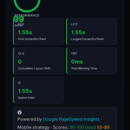
PERFORMANCE
99
FCP
LCP
GOOD
1.55s
1.55s
First Contentful Paint
Largest Contentful Paint
CLS
TBT
0
0ms
Cumulative Layout Shift
Total Blocking Time
SI
1.55s
Speed Index
Powered by
Google PageSpeed Insights
·
Mobile strategy · Scores:
90-100 Good
50-89