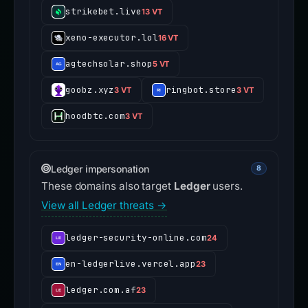
strikebet.live
13 VT
xeno-executor.lol
16 VT
agtechsolar.shop
5 VT
goobz.xyz
ringbot.store
3 VT
3 VT
hoodbtc.com
3 VT
Ledger impersonation
8
These domains also target
Ledger
users.
View all Ledger threats →
ledger-security-online.com
24
en-ledgerlive.vercel.app
23
ledger.com.af
23