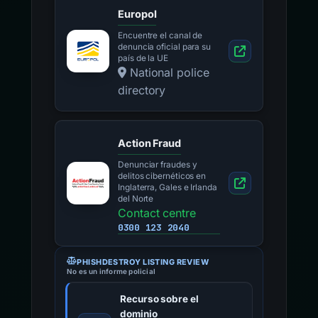
Europol
Encuentre el canal de
denuncia oficial para su
país de la UE
National police
directory
Action Fraud
Denunciar fraudes y
delitos cibernéticos en
Inglaterra, Gales e Irlanda
del Norte
Contact centre
0300 123 2040
PHISHDESTROY LISTING REVIEW
No es un informe policial
Recurso sobre el
dominio