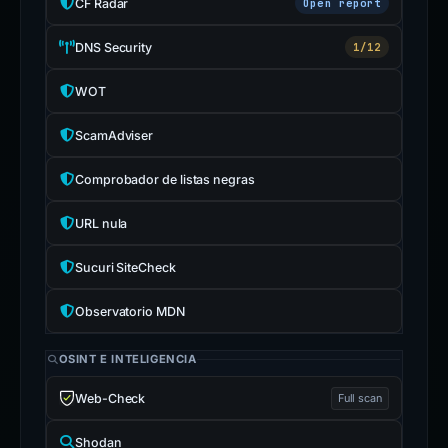
CF Radar
Open report
DNS Security
1/12
WOT
ScamAdviser
Comprobador de listas negras
URL nula
Sucuri SiteCheck
Observatorio MDN
OSINT E INTELIGENCIA
Web-Check
Full scan
Shodan