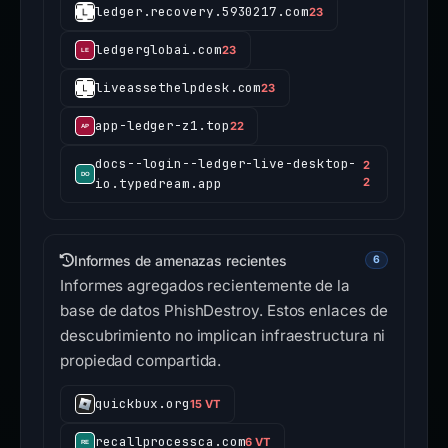
ledger.recovery.5930217.com
23
ledgerglobai.com
23
liveassethelpdesk.com
23
app-ledger-z1.top
22
docs--login--ledger-live-desktop-
2
io.typedream.app
2
Informes de amenazas recientes
6
Informes agregados recientemente de la
base de datos PhishDestroy. Estos enlaces de
descubrimiento no implican infraestructura ni
propiedad compartida.
quickbux.org
15 VT
recallprocessca.com
6 VT