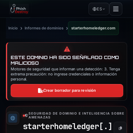
ES
›
›
Inicio
Informes de dominios
starterhomeledger.com
⚠️
ESTE DOMINIO HA SIDO SEÑALADO COMO
MALICIOSO
Motores de seguridad que informan una detección: 3. Tenga
extrema precaución: no ingrese credenciales o información
personal.
Crear borrador para revisión
SEGURIDAD DE DOMINIO E INTELIGENCIA SOBRE
AMENAZAS
starterhomeledger[.]
Copiar