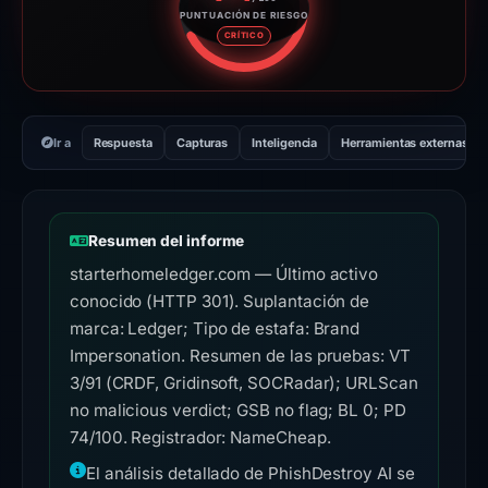
PUNTUACIÓN DE RIESGO
Puntuación de riesgo: 74 sobre
CRÍTICO
Ir a
Respuesta
Capturas
Inteligencia
Herramientas externas
Resumen del informe
starterhomeledger.com — Último activo
conocido (HTTP 301). Suplantación de
marca: Ledger; Tipo de estafa: Brand
Impersonation. Resumen de las pruebas: VT
3/91 (CRDF, Gridinsoft, SOCRadar); URLScan
no malicious verdict; GSB no flag; BL 0; PD
74/100. Registrador: NameCheap.
El análisis detallado de PhishDestroy AI se