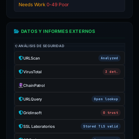
Needs Work
0-49 Poor
DATOS Y INFORMES EXTERNOS
ANÁLISIS DE SEGURIDAD
URLScan
Analyzed
VirusTotal
3 det.
ChainPatrol
URLQuery
Open lookup
Gridinsoft
0 trust
SSL Laboratorios
Stored TLS valid