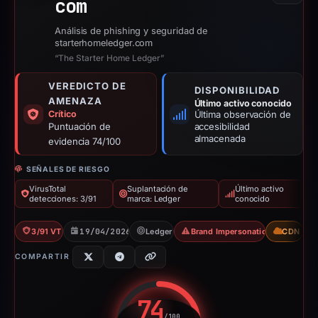
com
Análisis de phishing y seguridad de
starterhomeledger.com
“The Starter Home Ledger”
VEREDICTO DE
DISPONIBILIDAD
AMENAZA
Último activo conocido
Crítico
Última observación de
Puntuación de
accesibilidad
almacenada
evidencia 74/100
SEÑALES DE RIESGO
VirusTotal
Suplantación de
Último activo
detecciones: 3/91
marca: Ledger
conocido
3/91 VT
19/04/2026
Ledger
Brand Impersonation
CDN
COMPARTIR
74
/100