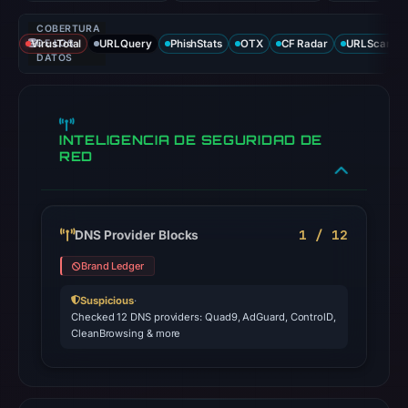
COBERTURA
VirusTotal
DE LOS
URLQuery
PhishStats
OTX
CF Radar
URLScan ca
DATOS
INTELIGENCIA DE SEGURIDAD DE
RED
1 / 12
DNS Provider Blocks
Brand Ledger
Suspicious
·
Checked 12 DNS providers: Quad9, AdGuard, ControlD,
CleanBrowsing & more