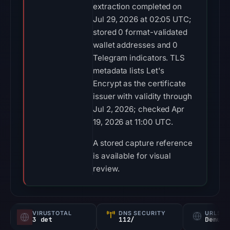
extraction completed on
Jul 29, 2026 at 02:05 UTC;
stored 0 format-validated
wallet addresses and 0
Telegram indicators. TLS
metadata lists Let's
Encrypt as the certificate
issuer with validity through
Jul 2, 2026; checked Apr
19, 2026 at 11:00 UTC.
A stored capture reference
is available for visual
review.
VIRUSTOTAL
DNS SECURITY
URLSC
3 det
112/
Denunc