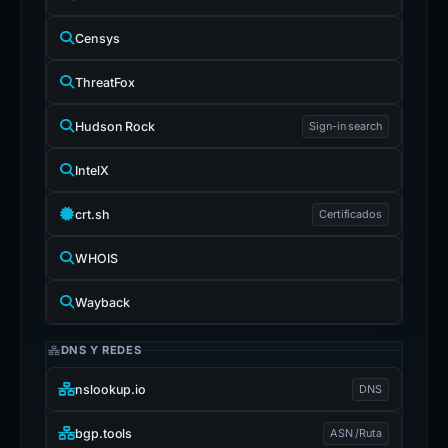
Censys
ThreatFox
Hudson Rock
Sign-in search
IntelX
crt.sh
Certificados
WHOIS
Wayback
DNS Y REDES
nslookup.io
DNS
bgp.tools
ASN /Ruta