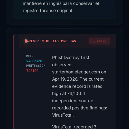
mantiene en inglés para conservar el
registro forense original.
RESUMEN DE LAS PRUEBAS
CRÍTICO
REF.
PhishDestroy first
948E3450
observed
PUNTUACIÓN
74/100
starterhomeledger.com on
Apr 19, 2026. The current
evidence record is rated
high at 74/100. 1
independent source
recorded positive findings:
VirusTotal.
VirusTotal recorded 3