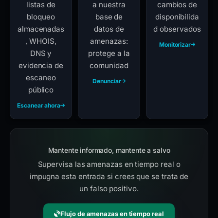
listas de
a nuestra
cambios de
bloqueo
base de
disponibilida
almacenadas
datos de
d observados
, WHOIS,
amenazas:
Monitorizar
DNS y
protege a la
evidencia de
comunidad
escaneo
Denunciar
público
Escanear ahora
Mantente informado, mantente a salvo
Supervisa las amenazas en tiempo real o
impugna esta entrada si crees que se trata de
un falso positivo.
Flujo de amenazas en tiempo real