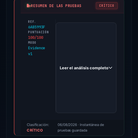
RESUMEN DE LAS PRUEBAS
CRÍTICO
REF.
PhishDestroy
6AB5993F
first
PUNTUACIÓN
100/100
observed
MODO
rainemakker.com
Evidence
v1
on
Nov
Leer el análisis completo
20,
2025.
Evidence
score:
100/100
(a
triage
score,
Clasificación:
06/08/2026
· Instantánea de
CRÍTICO
not
pruebas guardada