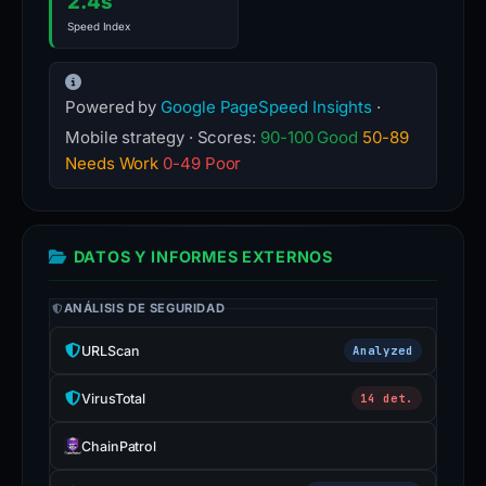
2.4s
Speed Index
Powered by
Google PageSpeed Insights
·
Mobile strategy · Scores:
90-100 Good
50-89
Needs Work
0-49 Poor
DATOS Y INFORMES EXTERNOS
ANÁLISIS DE SEGURIDAD
URLScan
Analyzed
VirusTotal
14 det.
ChainPatrol