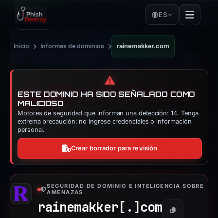
ES
›
›
Inicio
Informes de dominios
rainemakker.com
⚠️
ESTE DOMINIO HA SIDO SEÑALADO COMO
MALICIOSO
Motores de seguridad que informan una detección: 14. Tenga
extrema precaución: no ingrese credenciales o información
personal.
Crear borrador para revisión
SEGURIDAD DE DOMINIO E INTELIGENCIA SOBRE
AMENAZAS
rainemakker[.]
com
Copiar