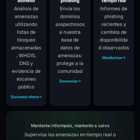
dominio
phishing
tiempo real
Análisis de
Envía los
Informes de
amenazas
dominios
phishing
utilizando
sospechosos
recientes y
listas de
a nuestra
cambios de
bloqueo
base de
disponibilida
almacenadas
datos de
d observados
, WHOIS,
amenazas:
Monitorizar
DNS y
protege a la
evidencia de
comunidad
escaneo
Denunciar
público
Escanear ahora
Mantente informado, mantente a salvo
Supervisa las amenazas en tiempo real o