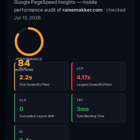
Google PageSpeed Insights — mobile
performance audit of
rainemakker.com
· checked
Jul 13, 2026
PERFORMANCE
84
FCP
LCP
NEEDS WORK
2.2s
4.17s
First Contentful Paint
Largest Contentful Paint
CLS
TBT
0
3ms
Cumulative Layout Shift
Total Blocking Time
SI