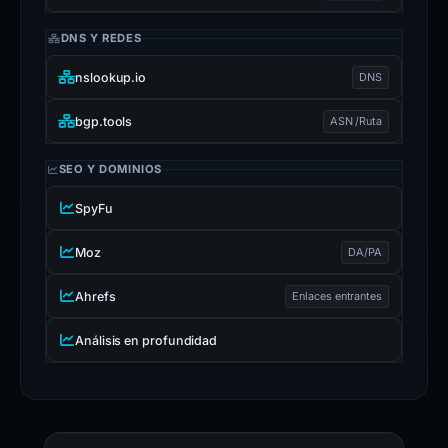
DNS Y REDES
nslookup.io
DNS
bgp.tools
ASN /Ruta
SEO Y DOMINIOS
SpyFu
Moz
DA/PA
Ahrefs
Enlaces entrantes
Análisis en profundidad