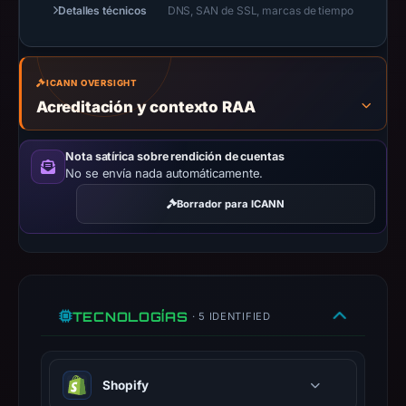
on
Detalles técnicos
DNS, SAN de SSL, marcas de tiempo
Nov
20,
2025
ICANN OVERSIGHT
at
Acreditación y contexto RAA
06:29
UTC.
Nota satírica sobre rendición de cuentas
Negative
No se envía nada automáticamente.
or
Borrador para ICANN
missing
results
do
not
establish
TECNOLOGÍAS
· 5 IDENTIFIED
safety.
Context:
Shopify
registrar