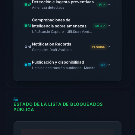
Detección e ingesta preventivas
1/1 ✓
UTC.
Amenaza detectada
AlienVault
Comprobaciones de
OTX
inteligencia sobre amenazas
12/12 ✓
recorded
URLScan.io Capture · URLScan Verdict · Cloudflare Radar Report
24
community
Notification Records
PENDING
Complaint Draft Available
pulse
references
Publicación y disponibilidad
1/2
on
Lista de destrucción publicada · Monitoring Continues
Jul
12,
2026
at
23:15
ESTADO DE LA LISTA DE BLOQUEADOS
PÚBLICA
UTC.
The
latest