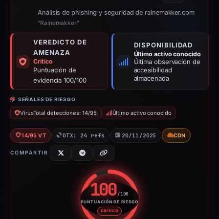
Análisis de phishing y seguridad de rainemakker.com
“Rainemakker”
VEREDICTO DE
DISPONIBILIDAD
AMENAZA
Último activo conocido
Crítico
Última observación de
Puntuación de
accesibilidad
almacenada
evidencia 100/100
SEÑALES DE RIESGO
VirusTotal detecciones: 14/95
Último activo conocido
14/95 VT
OTX: 24 refs
20/11/2025
CDN
COMPARTIR
100
/100
PUNTUACIÓN DE RIESGO
Puntuación de riesgo: 100 sobr
CRÍTICO