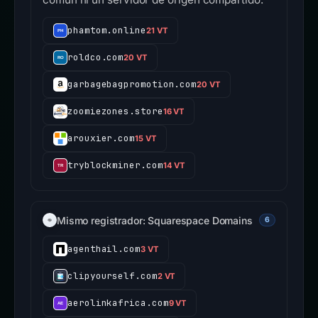
phamtom.online
21 VT
roldco.com
20 VT
garbagebagpromotion.com
20 VT
zoomiezones.store
16 VT
arouxier.com
15 VT
tryblockminer.com
14 VT
Mismo registrador: Squarespace Domains
6
agenthail.com
3 VT
clipyourself.com
2 VT
aerolinkafrica.com
9 VT