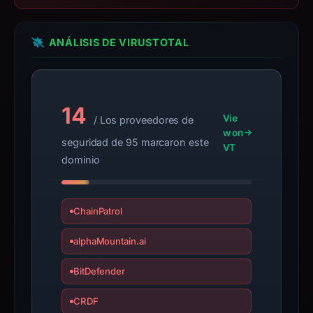
This
report
ANÁLISIS DE VIRUSTOTAL
summarizes
time-
bound
observations,
14
Vie
/ Los proveedores de
not
w on
a
seguridad de 95 marcaron este
VT
live
dominio
guarantee.
Avoid
interacting
ChainPatrol
with
alphaMountain.ai
the
domain;
BitDefender
submit
an
CRDF