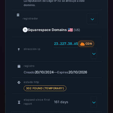
La reputación de Edge-IP no se atribuye a este
UTC.
dominio.
Spamhaus
DBL
registrador
recorded
no
Squarespace Domains
(US)
positive
result
23.227.38.65
CDN
on
dirección ip
Jul
14,
2026
registro
at
20/10/2024
—
20/10/2026
Creado
Expires
18:31
estado http
UTC.
302 FOUND (TEMPORARY)
URLScan
captured
elapsed since first
161 days
the
report
domain