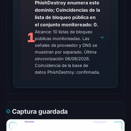
PhishDestroy enumera este
probe
dominio; Coincidencias de la
reached
lista de bloqueo pública en
the
el conjunto monitoreado: 0.
domain
Alcance: 10 listas de bloqueo
1
(HTTP
públicas monitoreadas. Las
302)
señales de proveedor y DNS se
on
muestran por separado. Última
Aug
sincronización 06/08/2026.
6,
Coincidencia de la base de
2026
datos PhishDestroy: confirmada.
at
10:27
UTC.
Reachability
alone
Captura guardada
does
not
establish