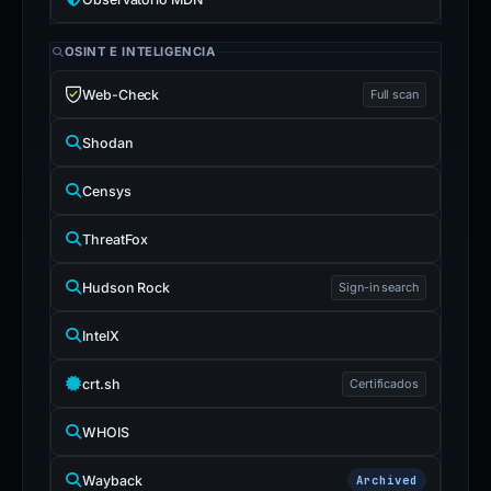
OSINT E INTELIGENCIA
Web-Check
Full scan
Shodan
Censys
ThreatFox
Hudson Rock
Sign-in search
IntelX
crt.sh
Certificados
WHOIS
Wayback
Archived