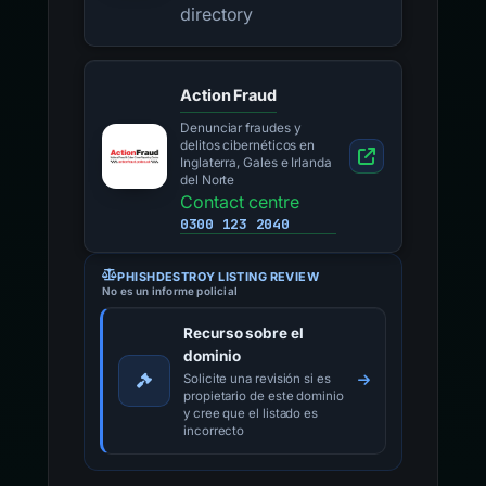
directory
Action Fraud
Denunciar fraudes y
delitos cibernéticos en
Inglaterra, Gales e Irlanda
del Norte
Contact centre
0300 123 2040
PHISHDESTROY LISTING REVIEW
No es un informe policial
Recurso sobre el
dominio
Solicite una revisión si es
propietario de este dominio
y cree que el listado es
incorrecto