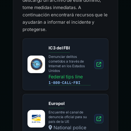
descargó un archivo de este dominio,
tome medidas inmediatas. A
continuación encontrará recursos que le
ayudarán a informar el incidente y
protegerse.
IC3 del FBI
Denunciar delitos
cometidos a través de
Internet en los Estados
Unidos
Federal tips line
1-800-CALL-FBI
Europol
Encuentre el canal de
denuncia oficial para su
país de la UE
National police