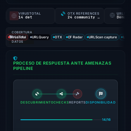
a
probability).
VIRUSTOTAL
OTX REFERENCES
URLSC
14 det
24 community refs
Denunc
Threat
signals:
COBERTURA
14
VirusTotal
DE LOS
URLQuery
OTX
CF Radar
URLScan capture
URLS
of
DATOS
95
VirusTotal
PROCESO DE RESPUESTA ANTE AMENAZAS
engines
PIPELINE
flagged
the
domain
on
Jul
DESCUBRIMIENTO
CHECKS
REPORTS
DISPONIBILIDAD
12,
2026
14/16
at
23:14