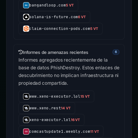
bangandloop.com
5 VT
solana-is-future.com
6 VT
claim-connection-pods.com
5 VT
Informes de amenazas recientes
6
Informes agregados recientemente de la
base de datos PhishDestroy. Estos enlaces de
descubrimiento no implican infraestructura ni
propiedad compartida.
www.xeno-executor.lol
15 VT
www.xeno.rest
14 VT
xeno-executor.lol
16 VT
comcastupdate1.weebly.com
11 VT