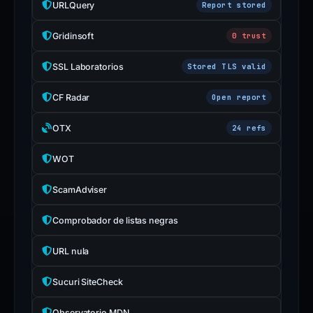
URLQuery
Report stored
Gridinsoft
0 trust
SSL Laboratorios
Stored TLS valid
CF Radar
Open report
OTX
24 refs
WOT
ScamAdviser
Comprobador de listas negras
URL nula
Sucuri SiteCheck
Observatorio MDN