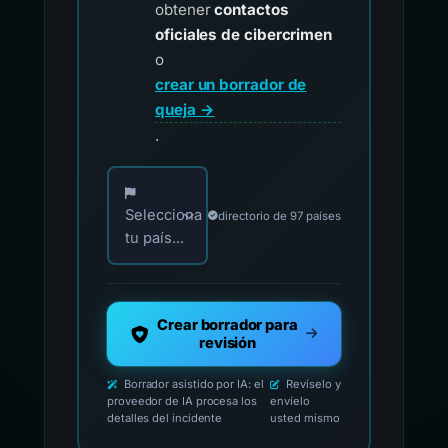
obtener
contactos
oficiales de cibercrimen
o
crear un borrador de
queja →
.
Elija su país para los contactos oficiales de i
Selecciona
directorio de 97 países
tu país...
Crear borrador para
revisión
Borrador asistido por IA: el
Revíselo y
proveedor de IA procesa los
envíelo
detalles del incidente
usted mismo