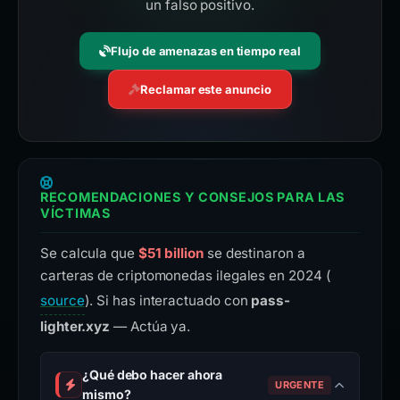
un falso positivo.
Flujo de amenazas en tiempo real
Reclamar este anuncio
RECOMENDACIONES Y CONSEJOS PARA LAS
VÍCTIMAS
Se calcula que
$51 billion
se destinaron a
carteras de criptomonedas ilegales en 2024 (
source
). Si has interactuado con
pass-
lighter.xyz
— Actúa ya.
¿Qué debo hacer ahora
URGENTE
mismo?