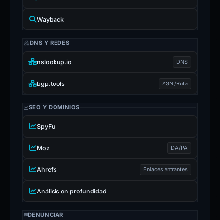
Wayback
DNS Y REDES
nslookup.io
DNS
bgp.tools
ASN /Ruta
SEO Y DOMINIOS
SpyFu
Moz
DA/PA
Ahrefs
Enlaces entrantes
Análisis en profundidad
DENUNCIAR