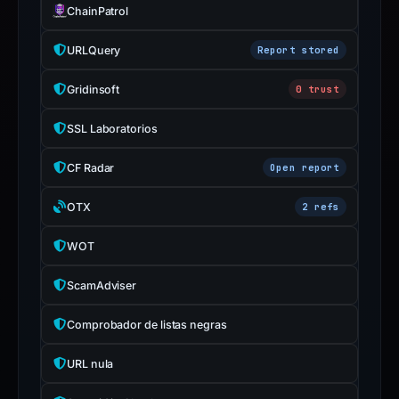
ChainPatrol
URLQuery
Report stored
Gridinsoft
0 trust
SSL Laboratorios
CF Radar
Open report
OTX
2 refs
WOT
ScamAdviser
Comprobador de listas negras
URL nula