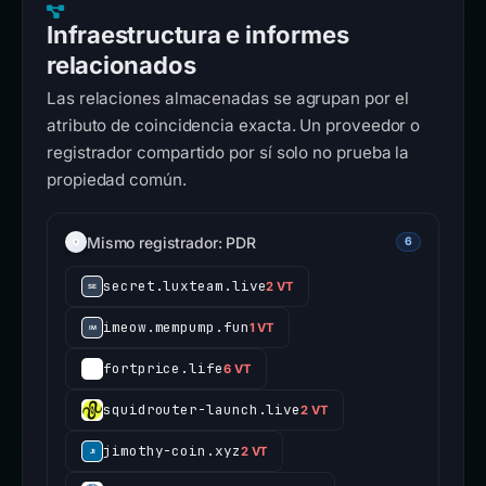
Infraestructura e informes
relacionados
Las relaciones almacenadas se agrupan por el
atributo de coincidencia exacta. Un proveedor o
registrador compartido por sí solo no prueba la
propiedad común.
Mismo registrador: PDR
6
secret.luxteam.live
2 VT
imeow.mempump.fun
1 VT
fortprice.life
6 VT
squidrouter-launch.live
2 VT
jimothy-coin.xyz
2 VT