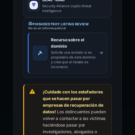
Security Alliance crypto threat
intelligence
PHISHDESTROY LISTING REVIEW
No es un informe policial
Recurso sobre el
dominio
Solicite una revisión si es
propietario de este dominio
y cree que el listado es
incorrecto
¡Cuidado con los estafadores
que se hacen pasar por
empresas de recuperación de
datos!
Los delincuentes pueden
volver a contactar a las víctimas
haciéndose pasar por
investigadores, abogados o