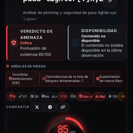
Copiar
Análisis de phishing y seguridad de pass-lighter.xyz
“Lighter”
DISPONIBILIDAD
VEREDICTO DE
Contenido no
AMENAZA
disponible
Crítico
El contenido no estaba
Puntuación de
disponible en la última
evidencia 85/100
observación.
SEÑALES DE RIESGO
VirusTotal
Coincidencias de la lista de
Suplantación
detecciones:
bloqueo almacenadas: 1
de marca: Base
9/93
9/93 VT
OTX: 2 refs
28/12/2025
No disponible desde 09/05/2026
1 Blocklist
Base
Uso indebido de Wallet Connec
Wallet/Seed Phishin
131d to unav
CDN
COMPARTIR
85
/100