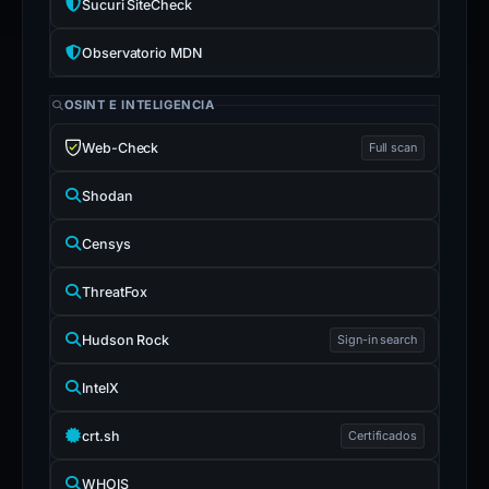
Sucuri SiteCheck
Observatorio MDN
OSINT E INTELIGENCIA
Web-Check
Full scan
Shodan
Censys
ThreatFox
Hudson Rock
Sign-in search
IntelX
crt.sh
Certificados
WHOIS