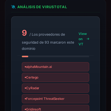
apparent
ANÁLISIS DE VIRUSTOTAL
target
Base.
Infrastructure
details
9
may
View
/ Los proveedores de
have
on
seguridad de 93 marcaron este
changed
VT
dominio
since
collection.
This
alphaMountain.ai
report
Certego
summarizes
time-
CyRadar
bound
observations,
Forcepoint ThreatSeeker
not
Gridinsoft
a