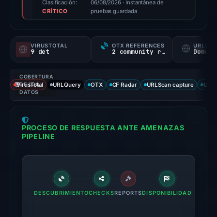
triage
Clasificación:
06/08/2026
· Instantánea de
CRÍTICO
score,
pruebas guardada
not
a
VIRUSTOTAL
OTX REFERENCES
URLSC
probability).
9 det
2 community refs
Denunc
Threat
COBERTURA
signals:
VirusTotal
DE LOS
URLQuery
OTX
CF Radar
URLScan capture
URLS
9
DATOS
of
93
PROCESO DE RESPUESTA ANTE AMENAZAS
VirusTotal
PIPELINE
engines
flagged
the
domain
on
DESCUBRIMIENTO
CHECKS
REPORTS
DISPONIBILIDAD
Feb
25,