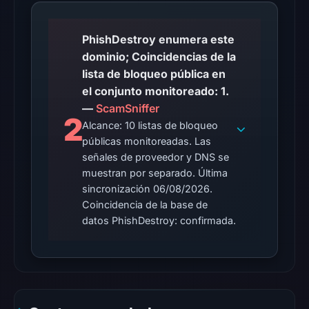
UTC.
AlienVault
PhishDestroy enumera este
OTX
dominio; Coincidencias de la
recorded
lista de bloqueo pública en
2
el conjunto monitoreado: 1.
community
—
ScamSniffer
2
pulse
Alcance: 10 listas de bloqueo
references
públicas monitoreadas. Las
on
señales de proveedor y DNS se
Mar
muestran por separado. Última
1,
sincronización 06/08/2026.
2026
Coincidencia de la base de
datos PhishDestroy: confirmada.
at
13:37
UTC.
No
conclusive