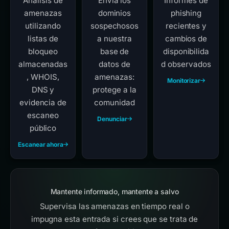
Análisis de
Envía los
Informes de
amenazas
dominios
phishing
utilizando
sospechosos
recientes y
listas de
a nuestra
cambios de
bloqueo
base de
disponibilida
almacenadas
datos de
d observados
, WHOIS,
amenazas:
Monitorizar
DNS y
protege a la
evidencia de
comunidad
escaneo
Denunciar
público
Escanear ahora
Mantente informado, mantente a salvo
Supervisa las amenazas en tiempo real o
impugna esta entrada si crees que se trata de