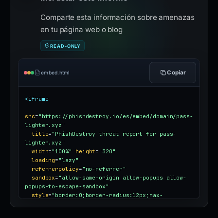
Comparte esta información sobre amenazas
en tu página web o blog
READ-ONLY
Copiar
embed.html
<iframe
src
=
"https://phishdestroy.io/es/embed/domain/pass-
lighter.xyz"
title
=
"PhishDestroy threat report for pass-
lighter.xyz"
width
=
"100%"
height
=
"320"
loading
=
"lazy"
referrerpolicy
=
"no-referrer"
sandbox
=
"allow-same-origin allow-popups allow-
popups-to-escape-sandbox"
style
=
"border:0;border-radius:12px;max-
width:100%"
></iframe>