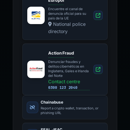
Europol
Encuentre el canal de
denuncia oficial para su
país de la UE
National police
directory
Action Fraud
Denunciar fraudes y
delitos cibernéticos en
Inglaterra, Gales e Irlanda
del Norte
Contact centre
0300 123 2040
Chainabuse
Report a crypto wallet, transaction, or
phishing URL
SEAL -ISAC