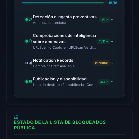
15/16
2026
at
Detección e ingesta preventivas
1/1 ✓
03:00
Amenaza detectada
UTC.
Comprobaciones de inteligencia
External
sobre amenazas
11/11 ✓
blocklists:
URLScan.io Capture · URLScan Verdict · Cloudflare Radar Report 
1
match
Notification Records
PENDING
Complaint Draft Available
(ScamSniffer)
in
Publicación y disponibilidad
3/3 ✓
the
Lista de destrucción publicada · Content Observed Unavailable 
snapshot
from
Aug
6,
2026
ESTADO DE LA LISTA DE BLOQUEADOS
PÚBLICA
at
10:20