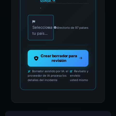
queja →
.
Elija su país para los contactos oficiales de i
Selecciona
directorio de 97 países
tu país...
Crear borrador para
revisión
Borrador asistido por IA: el
Revíselo y
proveedor de IA procesa los
envíelo
detalles del incidente
usted mismo