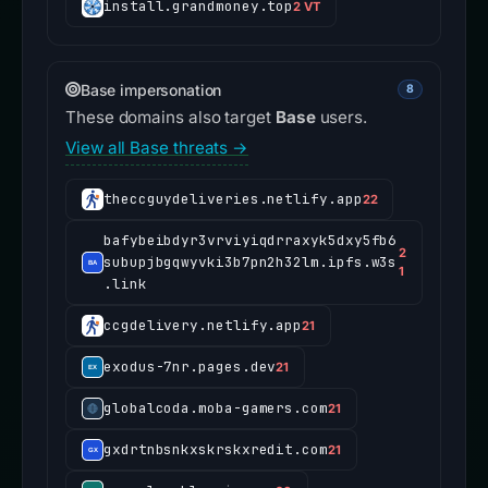
install.grandmoney.top
2 VT
Base impersonation
8
These domains also target
Base
users.
View all Base threats →
theccguydeliveries.netlify.app
22
bafybeibdyr3vrviyiqdrraxyk5dxy5fb6
2
subupjbgqwyvki3b7pn2h32lm.ipfs.w3s
1
.link
ccgdelivery.netlify.app
21
exodus-7nr.pages.dev
21
globalcoda.moba-gamers.com
21
gxdrtnbsnkxskrskxredit.com
21