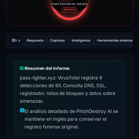
PUNTUACIÓN DE RIESGO
Puntuación de riesgo: 85 sobre
CRÍTICO
Ir a
Respuesta
Capturas
Inteligencia
Herramientas externas
Resumen del informe
pass-lighter.xyz: VirusTotal registra 9
detecciones de 93. Consulta DNS, SSL,
registrador, listas de bloqueo y datos sobre
amenazas.
El análisis detallado de PhishDestroy AI se
mantiene en inglés para conservar el
registro forense original.