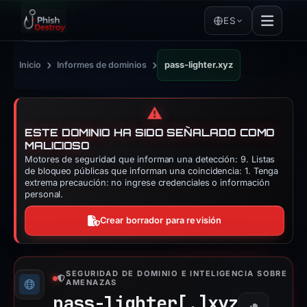
ES
›
›
Inicio
Informes de dominios
pass-lighter.xyz
⚠️
ESTE DOMINIO HA SIDO SEÑALADO COMO
MALICIOSO
Motores de seguridad que informan una detección: 9. Listas
de bloqueo públicas que informan una coincidencia: 1. Tenga
extrema precaución: no ingrese credenciales o información
personal.
Crear borrador para revisión
SEGURIDAD DE DOMINIO E INTELIGENCIA SOBRE
AMENAZAS
pass-lighter[.]
xyz