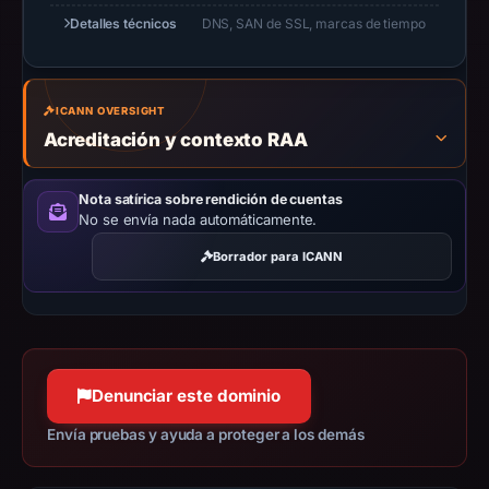
not
Detalles técnicos
DNS, SAN de SSL, marcas de tiempo
establish
safety.
Context:
ICANN OVERSIGHT
registrar
Acreditación y contexto RAA
PDR
Ltd.
Nota satírica sobre rendición de cuentas
d/b/a
No se envía nada automáticamente.
PublicDomainRegistry.com,
Borrador para ICANN
IP
address
2606:4700:3035::6815:5564,
registration
date
Denunciar este dominio
Dec
Envía pruebas y ayuda a proteger a los demás
27,
2025,