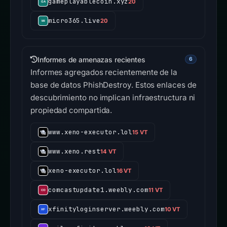
gameplayablecoin.xyz
20
micro365.live
20
Informes de amenazas recientes
6
Informes agregados recientemente de la
base de datos PhishDestroy. Estos enlaces de
descubrimiento no implican infraestructura ni
propiedad compartida.
www.xeno-executor.lol
15 VT
www.xeno.rest
14 VT
xeno-executor.lol
16 VT
comcastupdate1.weebly.com
11 VT
xfinityloginserver.weebly.com
10 VT