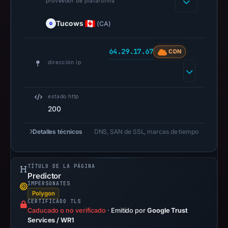
proveedor de plataforma
URLScan
capture
Tucows
(CA)
is
available,
64.29.17.67
CDN
but
dirección ip
no
capture
timestamp
estado http
was
200
recorded.
Detalles técnicos
DNS, SAN de SSL, marcas de tiempo
Negative
or
missing
TÍTULO DE LA PÁGINA
results
Predictor
do
IMPERSONATES
Polygon
not
CERTIFICADO TLS
establish
Caducado o no verificado
·
Emitido por
Google Trust
Services / WR1
safety.