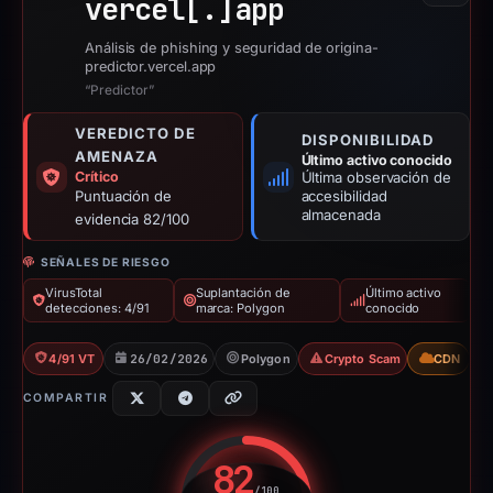
vercel[.]
app
Análisis de phishing y seguridad de origina-
predictor.vercel.app
“Predictor”
VEREDICTO DE
DISPONIBILIDAD
AMENAZA
Último activo conocido
Crítico
Última observación de
Puntuación de
accesibilidad
almacenada
evidencia 82/100
SEÑALES DE RIESGO
VirusTotal
Suplantación de
Último activo
detecciones: 4/91
marca: Polygon
conocido
4/91 VT
26/02/2026
Polygon
Crypto Scam
CDN
COMPARTIR
82
/100