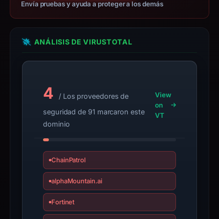
details
Envía pruebas y ayuda a proteger a los demás
may
have
changed
ANÁLISIS DE VIRUSTOTAL
since
collection.
This
4
View
/ Los proveedores de
report
on
summarizes
seguridad de 91 marcaron este
VT
time-
dominio
bound
observations,
not
ChainPatrol
a
alphaMountain.ai
live
guarantee.
Fortinet
Avoid
interacting