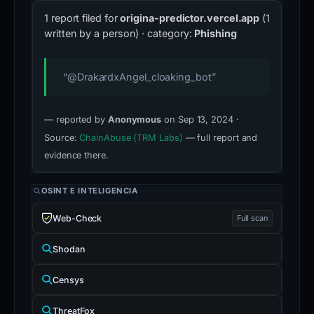
1 report filed for
origina-predictor.vercel.app
(1
written by a person) · category:
Phishing
“@DrakardxAngel_cloaking_bot”
— reported by
Anonymous
on Sep 13, 2024 ·
Source:
ChainAbuse (TRM Labs)
— full report and
evidence there.
OSINT E INTELIGENCIA
Web-Check
Full scan
Shodan
Censys
ThreatFox