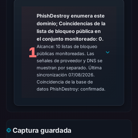
matches
were
PhishDestroy enumera este
recorded
dominio; Coincidencias de la
in
lista de bloqueo pública en
the
el conjunto monitoreado: 0.
snapshot
Alcance: 10 listas de bloqueo
1
from
públicas monitoreadas. Las
Aug
señales de proveedor y DNS se
7,
muestran por separado. Última
2026
sincronización 07/08/2026.
at
Coincidencia de la base de
06:20
datos PhishDestroy: confirmada.
UTC.
Google
Safe
Browsing
recorded
Captura guardada
no