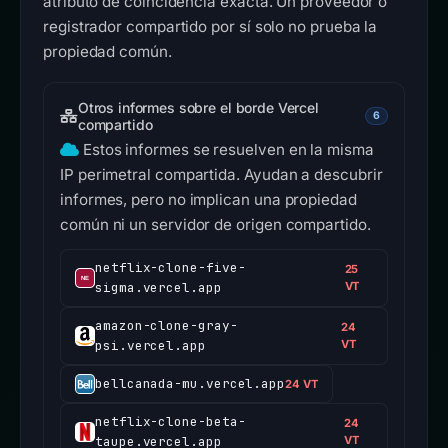
atributo de coincidencia exacta. Un proveedor o
registrador compartido por sí solo no prueba la
propiedad común.
Otros informes sobre el borde Vercel
6
compartido
Estos informes se resuelven en la misma
IP perimetral compartida. Ayudan a descubrir
informes, pero no implican una propiedad
común ni un servidor de origen compartido.
netflix-clone-five-
25
sigma.vercel.app
VT
amazon-clone-gray-
24
psi.vercel.app
VT
bellcanada-mu.vercel.app
24 VT
netflix-clone-beta-
24
taupe.vercel.app
VT