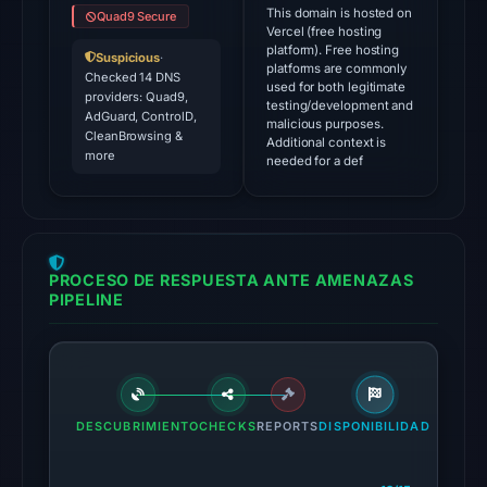
This domain is hosted on
Quad9 Secure
2026
Vercel (free hosting
at
platform). Free hosting
Suspicious
·
platforms are commonly
03:28
Checked 14 DNS
used for both legitimate
providers: Quad9,
UTC.
testing/development and
AdGuard, ControlD,
malicious purposes.
CleanBrowsing &
Additional context is
The
more
needed for a def
latest
probe
reached
the
PROCESO DE RESPUESTA ANTE AMENAZAS
domain
PIPELINE
(HTTP
200)
on
Aug
7,
DESCUBRIMIENTO
CHECKS
REPORTS
DISPONIBILIDAD
2026
at