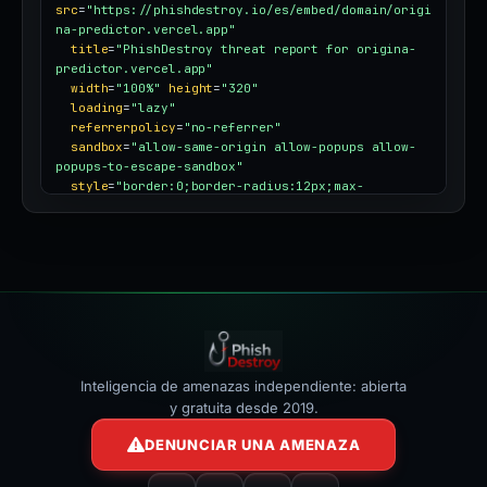
src
=
"https://phishdestroy.io/es/embed/domain/origi
na-predictor.vercel.app"
title
=
"PhishDestroy threat report for origina-
predictor.vercel.app"
width
=
"100%"
height
=
"320"
loading
=
"lazy"
referrerpolicy
=
"no-referrer"
sandbox
=
"allow-same-origin allow-popups allow-
popups-to-escape-sandbox"
style
=
"border:0;border-radius:12px;max-
width:100%"
></iframe>
Inteligencia de amenazas independiente: abierta
y gratuita desde 2019.
DENUNCIAR UNA AMENAZA