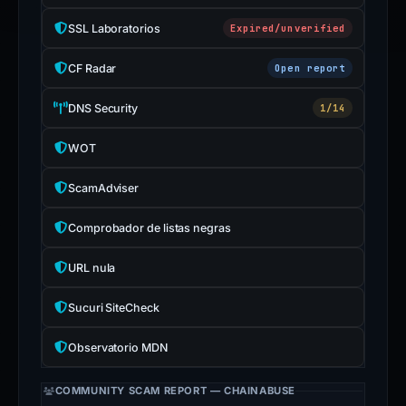
SSL Laboratorios
Expired/unverified
CF Radar
Open report
DNS Security
1/14
WOT
ScamAdviser
Comprobador de listas negras
URL nula
Sucuri SiteCheck
Observatorio MDN
COMMUNITY SCAM REPORT — CHAINABUSE