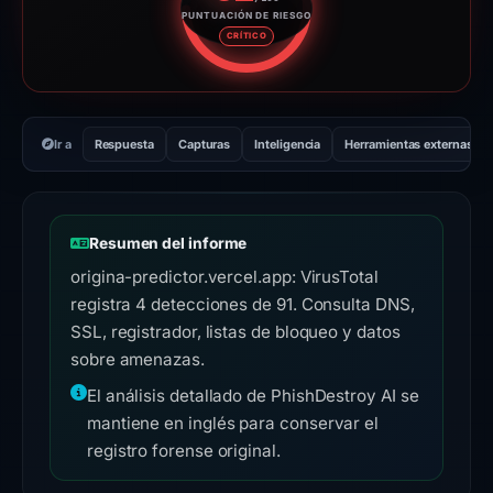
PUNTUACIÓN DE RIESGO
Puntuación de riesgo: 82 sobre
CRÍTICO
Ir a
Respuesta
Capturas
Inteligencia
Herramientas externas
Resumen del informe
origina-predictor.vercel.app: VirusTotal
registra 4 detecciones de 91. Consulta DNS,
SSL, registrador, listas de bloqueo y datos
sobre amenazas.
El análisis detallado de PhishDestroy AI se
mantiene en inglés para conservar el
registro forense original.