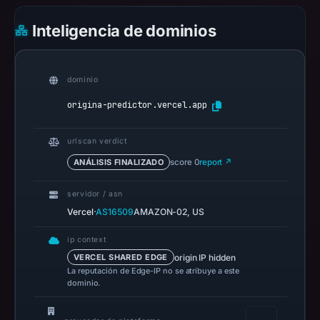
2026
at
Inteligencia de dominios
01:04
UTC.
Spamhaus
dominio
DBL
origina-predictor.vercel.app
recorded
no
urlscan verdict
positive
ANÁLISIS FINALIZADO
score 0
report ↗
result
on
servidor / asn
Jul
·
Vercel
AS16509
AMAZON-02, US
14,
2026
ip context
at
origin IP hidden
VERCEL SHARED EDGE
La reputación de Edge-IP no se atribuye a este
02:35
dominio.
UTC.
A