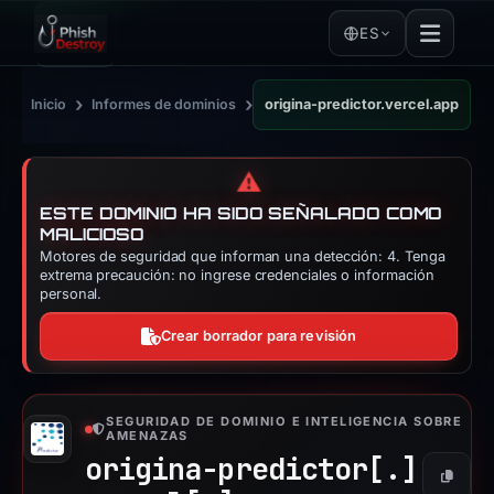
ES
›
›
Inicio
Informes de dominios
origina-predictor.vercel.app
⚠️
ESTE DOMINIO HA SIDO SEÑALADO COMO
MALICIOSO
Motores de seguridad que informan una detección: 4. Tenga
extrema precaución: no ingrese credenciales o información
personal.
Crear borrador para revisión
SEGURIDAD DE DOMINIO E INTELIGENCIA SOBRE
AMENAZAS
origina-predictor[.]
Copiar