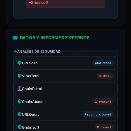
Gridinsoft
with
the
domain;
submit
an
DATOS Y INFORMES EXTERNOS
appeal
if
ANÁLISIS DE SEGURIDAD
the
URLScan
Analyzed
report
is
VirusTotal
4 det.
inaccurate.
ChainPatrol
ChainAbuse
1 report
URLQuery
Report stored
Gridinsoft
0 trust