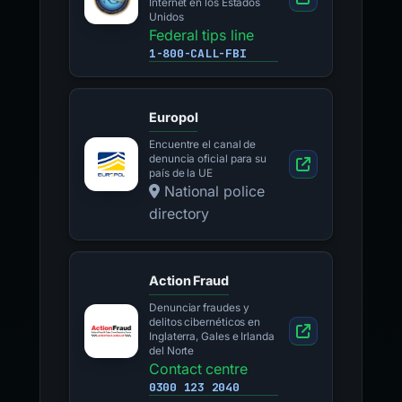
Internet en los Estados
Unidos
Federal tips line
1-800-CALL-FBI
Europol
Encuentre el canal de
denuncia oficial para su
país de la UE
National police
directory
Action Fraud
Denunciar fraudes y
delitos cibernéticos en
Inglaterra, Gales e Irlanda
del Norte
Contact centre
0300 123 2040