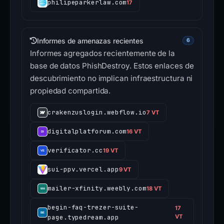
philipeparkerlaw.com
17
Informes de amenazas recientes
6
Informes agregados recientemente de la
base de datos PhishDestroy. Estos enlaces de
descubrimiento no implican infraestructura ni
propiedad compartida.
crakenzuslogin.webflow.io
7 VT
digitalplatforum.com
16 VT
verificator.cc
19 VT
sui-ppv.vercel.app
9 VT
mailer-xfinity.weebly.com
18 VT
begin-faq-trezer-suite-
17
page.typedream.app
VT