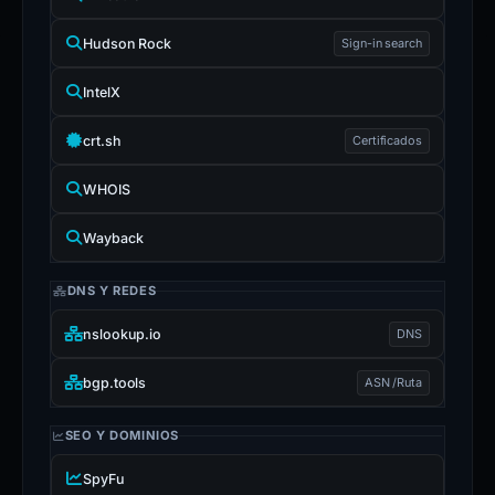
Hudson Rock
Sign-in search
IntelX
crt.sh
Certificados
WHOIS
Wayback
DNS Y REDES
nslookup.io
DNS
bgp.tools
ASN /Ruta
SEO Y DOMINIOS
SpyFu