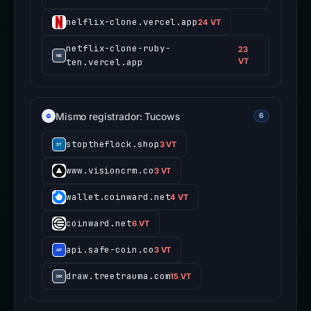
nelflix-clone.vercel.app
24 VT
netflix-clone-ruby-
23
ten.vercel.app
VT
Mismo registrador: Tucows
6
stoptheflock.shop
3 VT
www.visioncrm.co
3 VT
wallet.coinward.net
4 VT
coinward.net
6 VT
api.safe-coin.co
3 VT
draw.treetrauma.com
15 VT