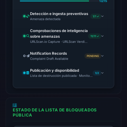
13/15
01:41
UTC.
Detección e ingesta preventivas
1/1 ✓
Reachability
Amenaza detectada
alone
Comprobaciones de inteligencia
does
sobre amenazas
11/11 ✓
not
URLScan.io Capture · URLScan Verdict · Cloudflare Radar Report 
establish
whether
Notification Records
PENDING
Complaint Draft Available
the
content
Publicación y disponibilidad
1/2
is
Lista de destrucción publicada · Monitoring Continues
safe.
Other
observations:
No
ESTADO DE LA LISTA DE BLOQUEADOS
external
PÚBLICA
blocklist