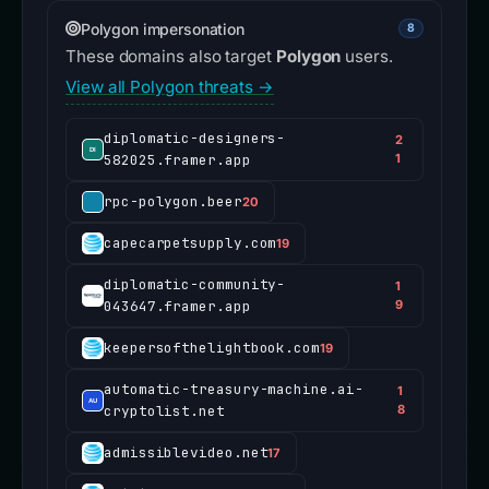
Polygon impersonation
8
These domains also target
Polygon
users.
View all Polygon threats →
diplomatic-designers-
2
582025.framer.app
1
rpc-polygon.beer
20
capecarpetsupply.com
19
diplomatic-community-
1
043647.framer.app
9
keepersofthelightbook.com
19
automatic-treasury-machine.ai-
1
cryptolist.net
8
admissiblevideo.net
17