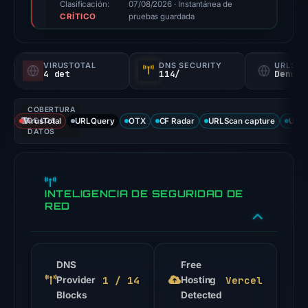
triage
Clasificación:
07/08/2026
· Instantánea de
CRÍTICO
score,
pruebas guardada
not
a
VIRUSTOTAL
DNS SECURITY
URLSC
probability).
4 det
114/
Denunc
Threat
COBERTURA
signals:
VirusTotal
DE LOS
URLQuery
OTX
CF Radar
URLScan capture
URLS
4
DATOS
of
91
VirusTotal
INTELIGENCIA DE SEGURIDAD DE
engines
RED
flagged
the
domain
DNS
Free
on
1 / 14
Vercel
Provider
Hosting
Jul
Blocks
Detected
26,