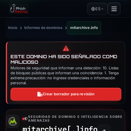
ES
›
›
Inicio
Informes de dominios
mitarchive.info
⚠️
ESTE DOMINIO HA SIDO SEÑALADO COMO
MALICIOSO
Motores de seguridad que informan una detección: 10. Listas
de bloqueo públicas que informan una coincidencia: 1. Tenga
extrema precaución: no ingrese credenciales o información
personal.
Crear borrador para revisión
SEGURIDAD DE DOMINIO E INTELIGENCIA SOBRE
AMENAZAS
mitarchive[.]
info