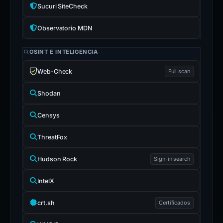
Sucuri SiteCheck
Observatorio MDN
OSINT E INTELIGENCIA
Web-Check
Full scan
Shodan
Censys
ThreatFox
Hudson Rock
Sign-in search
IntelX
crt.sh
Certificados