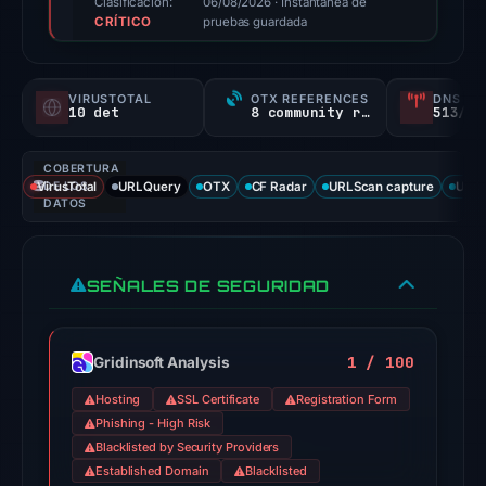
Clasificación:
06/08/2026
· Instantánea de
CRÍTICO
not
pruebas guardada
a
probability).
VIRUSTOTAL
OTX REFERENCES
DNS SE
10 det
8 community refs
513/
Threat
signals:
COBERTURA
10
VirusTotal
DE LOS
URLQuery
OTX
CF Radar
URLScan capture
URLS
of
DATOS
91
VirusTotal
SEÑALES DE SEGURIDAD
engines
flagged
the
1 / 100
Gridinsoft Analysis
domain
on
Hosting
SSL Certificate
Registration Form
Jul
Phishing - High Risk
27,
Blacklisted by Security Providers
Established Domain
Blacklisted
2026