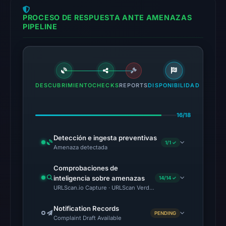
AlienVault
PROCESO DE RESPUESTA ANTE AMENAZAS
OTX
PIPELINE
recorded
8
community
pulse
references
DESCUBRIMIENTO
CHECKS
REPORTS
DISPONIBILIDAD
on
Mar
16/18
1,
2026
Detección e ingesta preventivas
1/1 ✓
at
Amenaza detectada
12:55
Comprobaciones de
UTC.
inteligencia sobre amenazas
14/14 ✓
URLScan.io Capture · URLScan Verdict · Cloudflare Radar Report
The
latest
Notification Records
PENDING
probe
Complaint Draft Available