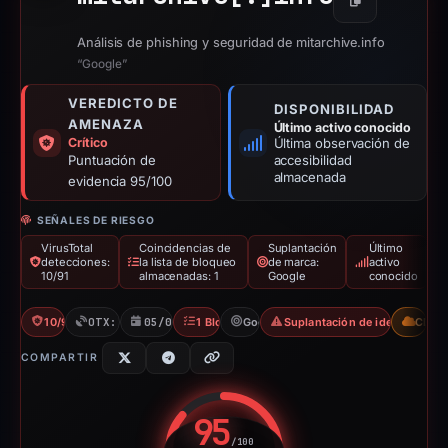
Copiar
Análisis de phishing y seguridad de mitarchive.info
“Google”
VEREDICTO DE
DISPONIBILIDAD
AMENAZA
Último activo conocido
Crítico
Última observación de
Puntuación de
accesibilidad
almacenada
evidencia 95/100
SEÑALES DE RIESGO
VirusTotal
Coincidencias de
Suplantación
Último
detecciones:
la lista de bloqueo
de marca:
activo
10/91
almacenadas: 1
Google
conocido
10/91 VT
OTX: 8 refs
05/01/2026
1 Blocklist
Google
Suplantación de identidad par
CDN
COMPARTIR
95
/100