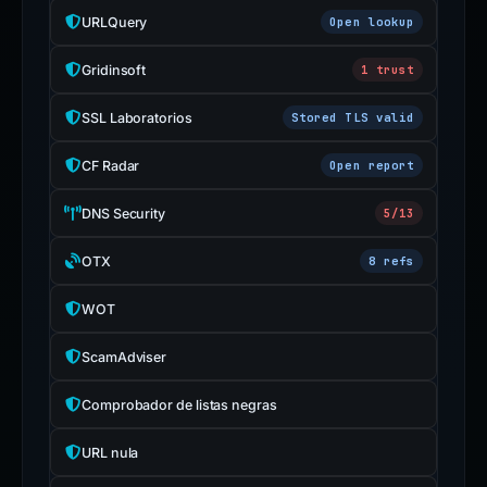
URLQuery
Open lookup
Gridinsoft
1 trust
SSL Laboratorios
Stored TLS valid
CF Radar
Open report
DNS Security
5/13
OTX
8 refs
WOT
ScamAdviser
Comprobador de listas negras
URL nula