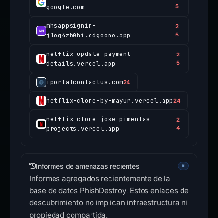
google.com
5
mhsappsignin-
2
j1oq4zb0hi.edgeone.app
5
netflix-update-payment-
2
details.vercel.app
5
iportalcontactus.com
24
netflix-clone-by-mayur.vercel.app
24
netflix-clone-jose-pimentas-
2
projects.vercel.app
4
Informes de amenazas recientes
6
Informes agregados recientemente de la
base de datos PhishDestroy. Estos enlaces de
descubrimiento no implican infraestructura ni
propiedad compartida.