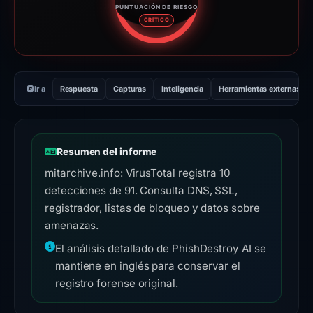
PUNTUACIÓN DE RIESGO
Puntuación de riesgo: 95 sobre
CRÍTICO
Ir a
Respuesta
Capturas
Inteligencia
Herramientas externas
Resumen del informe
mitarchive.info: VirusTotal registra 10
detecciones de 91. Consulta DNS, SSL,
registrador, listas de bloqueo y datos sobre
amenazas.
El análisis detallado de PhishDestroy AI se
mantiene en inglés para conservar el
registro forense original.