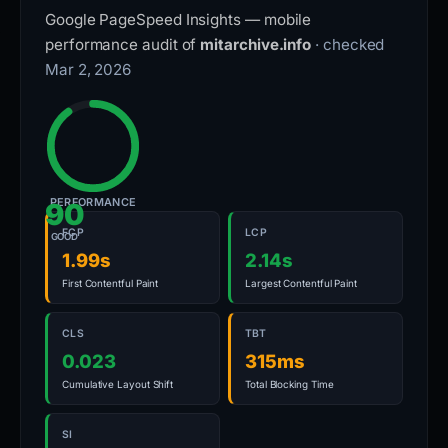
Google PageSpeed Insights — mobile
performance audit of
mitarchive.info
· checked
Mar 2, 2026
PERFORMANCE
90
FCP
LCP
GOOD
1.99s
2.14s
First Contentful Paint
Largest Contentful Paint
CLS
TBT
0.023
315ms
Cumulative Layout Shift
Total Blocking Time
SI