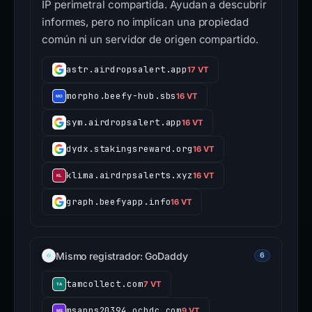
IP perimetral compartida. Ayudan a descubrir
informes, pero no implican una propiedad
común ni un servidor de origen compartido.
astr.airdropsalert.app
17 VT
morpho.beefy-hub.sbs
16 VT
sym.airdropsalert.app
16 VT
dydx.stakingsreward.org
16 VT
klima.airdrpsalerts.xyz
16 VT
graph.beefyapp.info
16 VT
Mismo registrador: GoDaddy
6
tamcollect.com
7 VT
msapps20394.ocbdc.com
9 VT