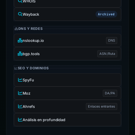
WHOIS
Wayback
Archived
DNS Y REDES
nslookup.io
DNS
bgp.tools
ASN /Ruta
SEO Y DOMINIOS
SpyFu
Moz
DA/PA
Ahrefs
Enlaces entrantes
Análisis en profundidad