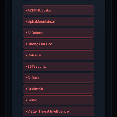
ADMINUSLabs
alphaMountain.ai
BitDefender
Chong Lua Dao
CyRadar
ESTsecurity
G-Data
Gridinsoft
Lionic
Viettel Threat Intelligence