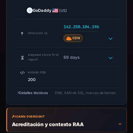
registrar
GoDaddy.com,
GoDaddy
(US)
LLC,
IP
142.250.184.196
address
dirección ip
142.250.184.196,
CDN
apparent
target
elapsed since first
69 days
Google.
report
Infrastructure
estado http
details
200
may
have
Detalles técnicos
DNS, SAN de SSL, marcas de tiempo
changed
since
collection.
ICANN OVERSIGHT
This
Acreditación y contexto RAA
report