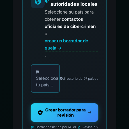
autoridades locales
Seleccione su país para
obtener
contactos
oficiales de cibercrimen
o
crear un borrador de
queja →
.
Elija su país para los contactos oficiales de i
Selecciona
directorio de 97 países
tu país...
Crear borrador para
revisión
Borrador asistido por IA: el
Revíselo y