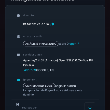
domain
on
Feb
dominio
23,
mitarchive.info
2026
at
urlscan verdict
07:36
ANÁLISIS FINALIZADO
score 0
report ↗
UTC.
Negative
servidor / asn
or
Apache/2.4.51 (Amazon) OpenSSL/1.0.2k-fips PH
missing
P/5.6.40
results
·
AS15169
GOOGLE, US
do
ip context
not
origin IP hidden
CDN SHARED EDGE
establish
La reputación de Edge-IP no se atribuye a este
safety.
dominio.
Context:
registrador