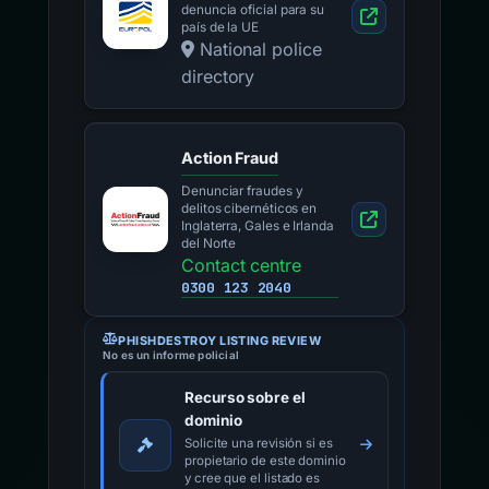
denuncia oficial para su
país de la UE
National police
directory
Action Fraud
Denunciar fraudes y
delitos cibernéticos en
Inglaterra, Gales e Irlanda
del Norte
Contact centre
0300 123 2040
PHISHDESTROY LISTING REVIEW
No es un informe policial
Recurso sobre el
dominio
Solicite una revisión si es
propietario de este dominio
y cree que el listado es