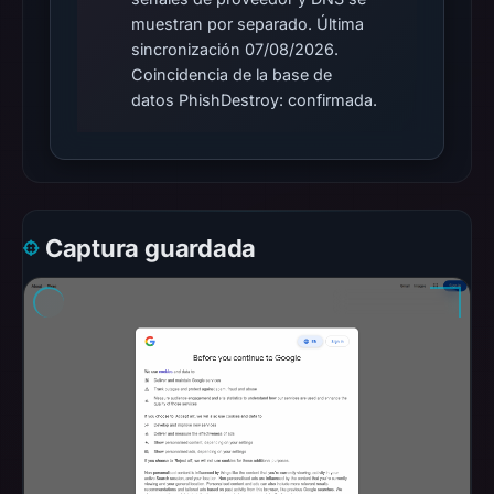
the
muestran por separado. Última
content
sincronización 07/08/2026.
is
Coincidencia de la base de
safe.
datos PhishDestroy: confirmada.
Other
observations:
Google
Safe
Captura guardada
Browsing
recorded
no
flag
on
Mar
2,
2026
at