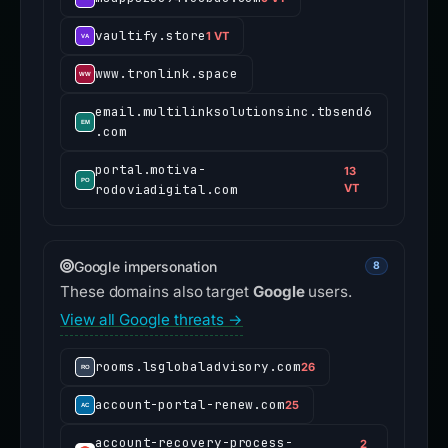
vaultify.store
1 VT
www.tronlink.space
email.multilinksolutionsinc.tbsend6
.com
portal.motiva-
13
rodoviadigital.com
VT
Google impersonation
8
These domains also target
Google
users.
View all Google threats →
rooms.lsglobaladvisory.com
26
account-portal-renew.com
25
account-recovery-process-
2