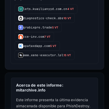
lets.kuailianyyd.com.cn
4 VT
diagnostics-check.sbs
10 VT
grabixpro.trade
5 VT
cce-inv.com
7 VT
apataxdapp.com
5 VT
www.xeno-executor.lol
15 VT
Acerca de este informe:
mitarchive.info
Este informe presenta la última evidencia
almacenada disponible para PhishDestroy.