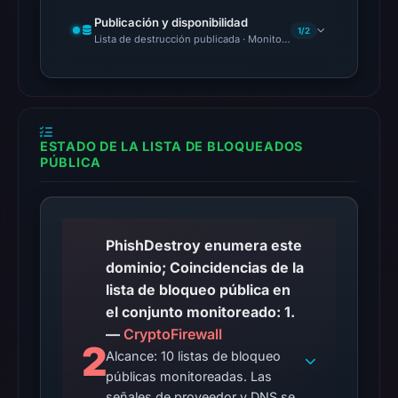
reached
Publicación y disponibilidad
the
1/2
Lista de destrucción publicada · Monitoring Continues
domain
(HTTP
200)
on
Aug
ESTADO DE LA LISTA DE BLOQUEADOS
PÚBLICA
6,
2026
at
22:18
PhishDestroy enumera este
UTC.
dominio; Coincidencias de la
Reachability
lista de bloqueo pública en
alone
el conjunto monitoreado: 1.
does
—
CryptoFirewall
not
2
Alcance: 10 listas de bloqueo
establish
públicas monitoreadas. Las
whether
señales de proveedor y DNS se