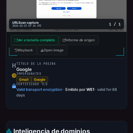
20:25
UTC.
Spamhaus
URLScan capture
DBL
1 / 1
2026-02-23 07:36 UTC
recorded
no
Ver a tamaño completo
Informe de origen
positive
Wayback
Open image
result
on
TÍTULO DE LA PÁGINA
Jul
Google
IMPERSONATES
14,
Gmail
Google
2026
CERTIFICADO TLS
Valid transport encryption
·
Emitido por
WE1
· valid for 68
at
days
14:31
UTC.
URLScan
captured
the
Inteligencia de dominios