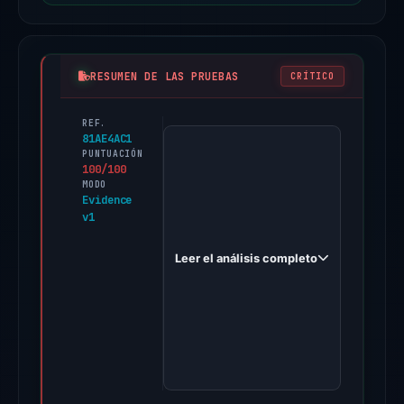
RESUMEN DE LAS PRUEBAS
CRÍTICO
REF.
PhishDestroy
81AE4AC1
first
PUNTUACIÓN
100/100
observed
MODO
interest-
Evidence
v1
etherfi.xyz
on
Leer el análisis completo
Apr
15,
2026.
Evidence
score:
100/100
(a