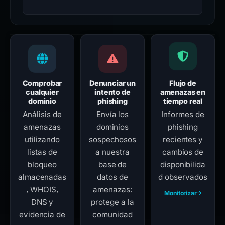
Comprobar
Denunciar un
Flujo de
cualquier
intento de
amenazas en
dominio
phishing
tiempo real
Análisis de
Envía los
Informes de
amenazas
dominios
phishing
utilizando
sospechosos
recientes y
listas de
a nuestra
cambios de
bloqueo
base de
disponibilida
almacenadas
datos de
d observados
, WHOIS,
amenazas:
Monitorizar
DNS y
protege a la
evidencia de
comunidad