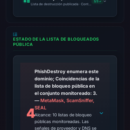
so
3/3 ✓
Lista de destrucción publicada · Content Observed Unavailable 
content
was
unavailable
at
the
ESTADO DE LA LISTA DE BLOQUEADOS
PÚBLICA
checked
location.
This
does
PhishDestroy enumera este
not
dominio; Coincidencias de la
establish
lista de bloqueo pública en
the
el conjunto monitoreado: 3.
cause.
—
MetaMask, ScamSniffer,
SEAL
4
Other
Alcance: 10 listas de bloqueo
observations:
públicas monitoreadas. Las
Google
señales de proveedor y DNS se
Safe