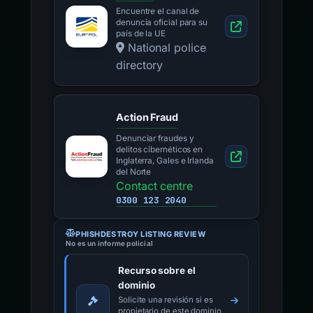
Encuentre el canal de
denuncia oficial para su
país de la UE
National police
directory
Action Fraud
Denunciar fraudes y
delitos cibernéticos en
Inglaterra, Gales e Irlanda
del Norte
Contact centre
0300 123 2040
PHISHDESTROY LISTING REVIEW
No es un informe policial
Recurso sobre el
dominio
Solicite una revisión si es
propietario de este dominio