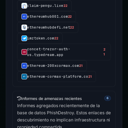
claim-pengu.live
22
ethereumhub001.com
22
ethereumhubdefi.net
22
imztoken.com
22
concet-trezor-auth-
2
us.typedream.app
1
ethereum-200xcormax.com
21
ethereum-cormax-platform.co
21
Informes de amenazas recientes
6
Informes agregados recientemente de la
base de datos PhishDestroy. Estos enlaces de
descubrimiento no implican infraestructura ni
propiedad compartida.