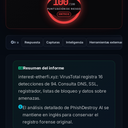
100
/100
PUNTUACIÓN DE RIESGO
Puntuación de riesgo: 100 sobr
CRÍTICO
Ir a
Respuesta
Capturas
Inteligencia
Herramientas externas
Resumen del informe
interest-etherfi.xyz: VirusTotal registra 16
detecciones de 94. Consulta DNS, SSL,
registrador, listas de bloqueo y datos sobre
amenazas.
El análisis detallado de PhishDestroy AI se
mantiene en inglés para conservar el
registro forense original.