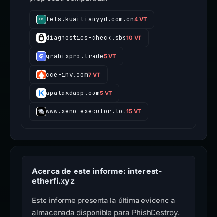
lets.kuailianyyd.com.cn
4 VT
diagnostics-check.sbs
10 VT
grabixpro.trade
5 VT
cce-inv.com
7 VT
apataxdapp.com
5 VT
www.xeno-executor.lol
15 VT
Acerca de este informe: interest-
etherfi.xyz
Este informe presenta la última evidencia
almacenada disponible para PhishDestroy.