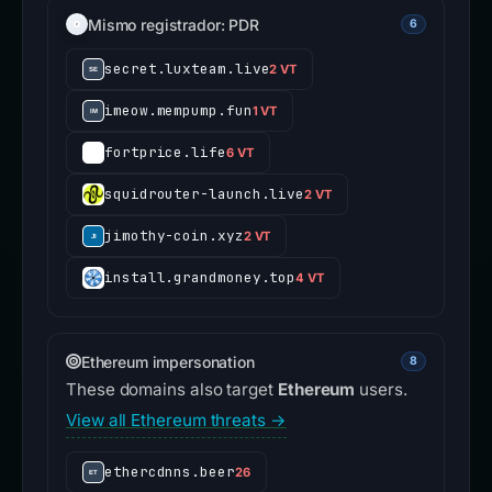
Mismo registrador: PDR
6
secret.luxteam.live
2 VT
imeow.mempump.fun
1 VT
fortprice.life
6 VT
squidrouter-launch.live
2 VT
jimothy-coin.xyz
2 VT
install.grandmoney.top
4 VT
Ethereum impersonation
8
These domains also target
Ethereum
users.
View all Ethereum threats →
ethercdnns.beer
26