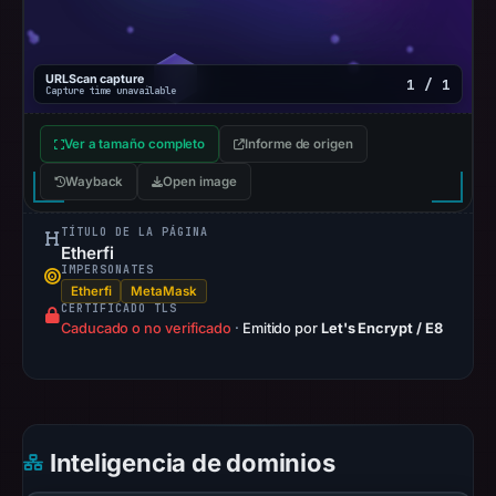
references
on
Apr
URLScan capture
15,
1 / 1
Capture time unavailable
2026
at
Ver a tamaño completo
Informe de origen
06:31
Wayback
Open image
UTC.
Spamhaus
TÍTULO DE LA PÁGINA
DBL
Etherfi
IMPERSONATES
recorded
Etherfi
MetaMask
no
CERTIFICADO TLS
Caducado o no verificado
·
Emitido por
Let's Encrypt / E8
positive
result
on
Jul
13,
Inteligencia de dominios
2026