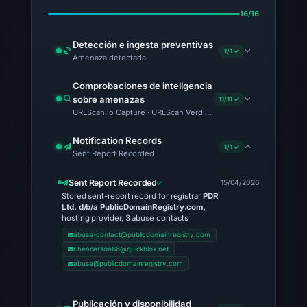
2026
16/16
at
02:20
Detección e ingesta preventivas
1/1 ✓
Amenaza detectada
UTC.
Comprobaciones de inteligencia
The
sobre amenazas
11/11 ✓
latest
URLScan.io Capture · URLScan Verdict · Cloudflare Radar Report 
probe
returned
Notification Records
1/1 ✓
Sent Report Recorded
HTTP
502
Sent Report Recorded
15/04/2026
on
Stored sent-report record for registrar
PDR
Ltd. d/b/a PublicDomainRegistry.com
Aug
,
hosting provider, 3 abuse contacts
7,
abuse-contact@publicdomainregistry.com
2026
r.henderson66@quickblox.net
at
abuse@publicdomainregistry.com
01:18
UTC,
Publicación y disponibilidad