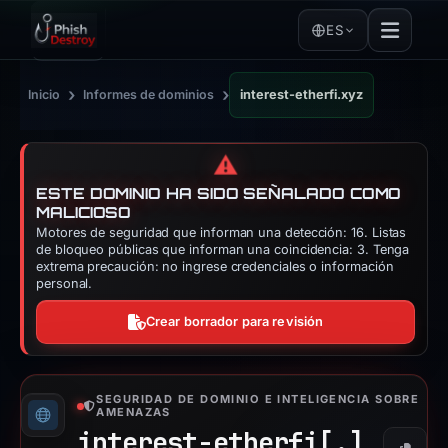
ES
›
›
Inicio
Informes de dominios
interest-etherfi.xyz
⚠️
ESTE DOMINIO HA SIDO SEÑALADO COMO
MALICIOSO
Motores de seguridad que informan una detección: 16. Listas
de bloqueo públicas que informan una coincidencia: 3. Tenga
extrema precaución: no ingrese credenciales o información
personal.
Crear borrador para revisión
SEGURIDAD DE DOMINIO E INTELIGENCIA SOBRE
AMENAZAS
interest-etherfi[.]