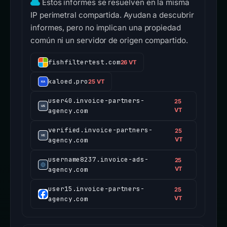
Estos informes se resuelven en la misma
IP perimetral compartida. Ayudan a descubrir
informes, pero no implican una propiedad
común ni un servidor de origen compartido.
fishfiltertest.com
26 VT
kaloed.pro
25 VT
user40.invoice-partners-
25
agency.com
VT
verified.invoice-partners-
25
agency.com
VT
username8237.invoice-ads-
25
agency.com
VT
user15.invoice-partners-
25
agency.com
VT