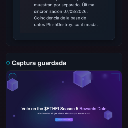
muestran por separado. Última
Browsing
sincronización 07/08/2026.
recorded
Coincidencia de la base de
no
datos PhishDestroy: confirmada.
flag
on
Jun
26,
2026
Captura guardada
at
06:50
UTC.
AlienVault
OTX
recorded
0
community
pulse