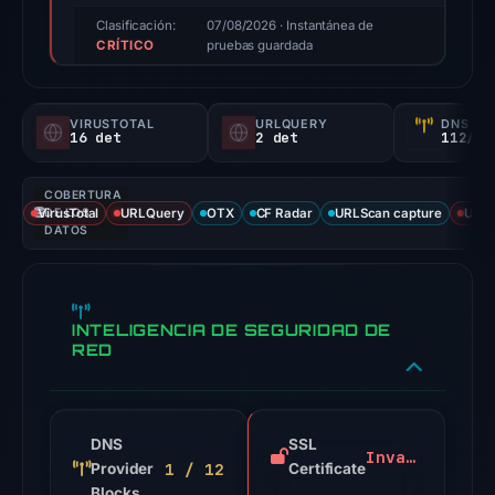
triage
Clasificación:
07/08/2026
· Instantánea de
CRÍTICO
score,
pruebas guardada
not
a
VIRUSTOTAL
URLQUERY
DNS SE
probability).
16 det
2 det
112/
Threat
COBERTURA
signals:
VirusTotal
DE LOS
URLQuery
OTX
CF Radar
URLScan capture
URLS
16
DATOS
of
94
VirusTotal
INTELIGENCIA DE SEGURIDAD DE
engines
RED
flagged
the
domain
DNS
SSL
on
Invalid
1 / 12
Provider
Certificate
Jun
Blocks