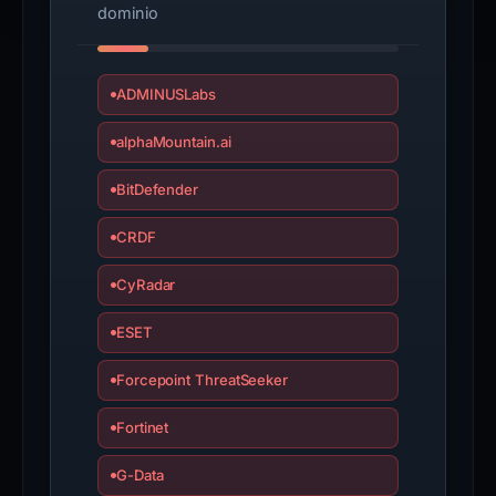
dominio
ADMINUSLabs
alphaMountain.ai
BitDefender
CRDF
CyRadar
ESET
Forcepoint ThreatSeeker
Fortinet
G-Data