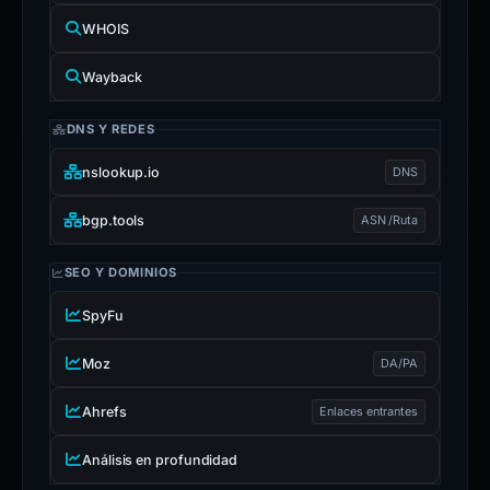
WHOIS
Wayback
DNS Y REDES
nslookup.io
DNS
bgp.tools
ASN /Ruta
SEO Y DOMINIOS
SpyFu
Moz
DA/PA
Ahrefs
Enlaces entrantes
Análisis en profundidad