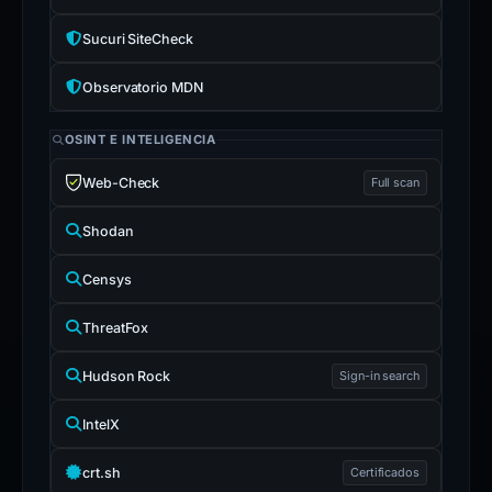
Sucuri SiteCheck
Observatorio MDN
OSINT E INTELIGENCIA
Web-Check
Full scan
Shodan
Censys
ThreatFox
Hudson Rock
Sign-in search
IntelX
crt.sh
Certificados