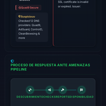
SSL certificate is invalid
26,
or expired. Issuer:
Quad9 Secure
2026
at
Suspicious
·
06:50
Checked 12 DNS
providers: Quad9,
UTC.
AdGuard, ControlD,
External
CleanBrowsing &
blocklists:
more
3
matches
(MetaMask,
ScamSniffer,
PROCESO DE RESPUESTA ANTE AMENAZAS
SEAL)
PIPELINE
in
the
snapshot
from
DESCUBRIMIENTO
Aug
CHECKS
REPORTS
DISPONIBILIDAD
7,