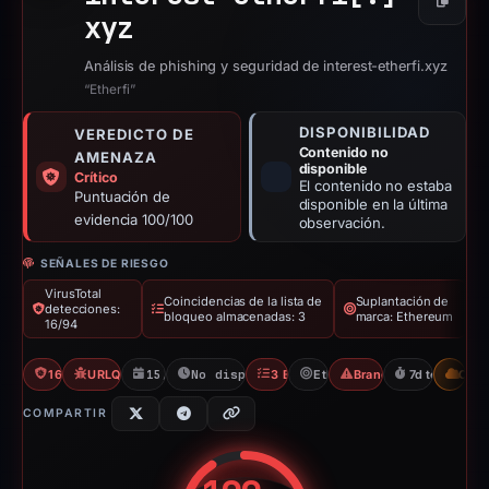
Copiar
xyz
Análisis de phishing y seguridad de interest-etherfi.xyz
“Etherfi”
DISPONIBILIDAD
VEREDICTO DE
Contenido no
AMENAZA
disponible
Crítico
El contenido no estaba
Puntuación de
disponible en la última
evidencia 100/100
observación.
SEÑALES DE RIESGO
VirusTotal
Coincidencias de la lista de
Suplantación de
detecciones:
bloqueo almacenadas: 3
marca: Ethereum
16/94
16/94 VT
URLQuery: 2 detections
15/04/2026
No disponible desde 22/04/2026
3 Blocklists
Ethereum
Brand Impersonation
7d to unavail
CDN
COMPARTIR