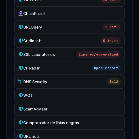
ChainPatrol
URLQuery
2 det.
Gridinsoft
0 trust
SSL Laboratorios
Expired/unverified
CF Radar
Open report
DNS Security
1/12
WOT
ScamAdviser
Comprobador de listas negras
URL nula